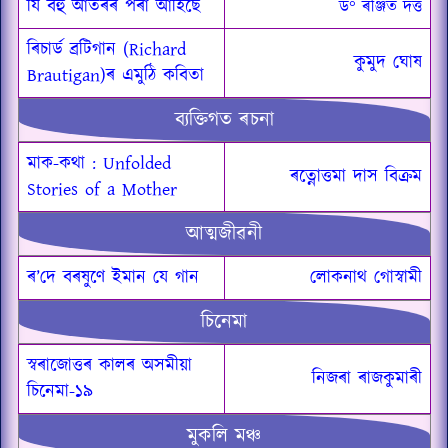
যি বহু আঁতৰৰ পৰা আহিছে
ড° ৰঞ্জিত দত্ত
ৰিচার্ড ব্ৰটিগান (Richard
কুমুদ ঘোষ
Brautigan)ৰ এমুঠি কবিতা
ব্যক্তিগত ৰচনা
মাক-কথা : Unfolded
ৰত্নোত্তমা দাস বিক্ৰম
Stories of a Mother
আত্মজীৱনী
ৰ’দে বৰষুণে ইমান যে গান
লোকনাথ গোস্বামী
চিনেমা
স্বৰাজোত্তৰ কালৰ অসমীয়া
নিজৰা ৰাজকুমাৰী
চিনেমা-১৯
মুকলি মঞ্চ