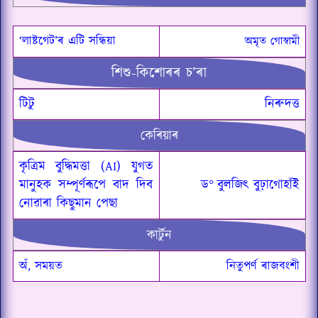
‘লাষ্টগেট’ৰ এটি সন্ধিয়া
অমৃত গোস্বামী
শিশু-কিশোৰৰ চ’ৰা
টিটু
নিৰুদত্ত
কেৰিয়াৰ
কৃত্ৰিম বুদ্ধিমত্তা (AI) যুগত
মানুহক সম্পূৰ্ণৰূপে বাদ দিব
ড
°
বুলজিৎ বুঢ়াগোহাঁই
নোৱাৰা কিছুমান পেছা
কাৰ্টুন
অঁ, সময়ত
নিতুপৰ্ণ ৰাজবংশী