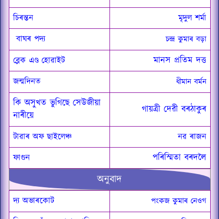
চিৰন্তন
মৃদুল শৰ্মা
বাঘৰ পদ্য
চন্দ্ৰ কুমাৰ বড়া
মানস প্রতিম দত্ত
ব্লেক এণ্ড হোৱাইট
জন্মদিনত
ধীমান বৰ্মন
কি অসুখত ভুগিছে সেউজীয়া
গায়ত্ৰী দেৱী বৰঠাকুৰ
নাৰীয়ে
টাৱাৰ অফ ছাইলেঞ্চ
নৱ ৰাজন
পৰিস্মিতা বৰদলৈ
ফাগুন
অনুবাদ
দ্য অভাৰকোট
পংকজ কুমাৰ নেওগ