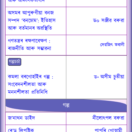
আৰু আঞ্চলিকতাবাদ
অসমৰ আপুৰুগীয়া বনজ
সম্পদ ‘বনচোম’: ইতিহাস
ড০ সঞ্জীৱ বৰুৱা
আৰু বৰ্তমানৰ অৱস্থিতি
গণতন্ত্ৰৰ ৰক্ষণাবেক্ষণ :
দেৱজিৎ ভৰালী
ৰাজনীতি আৰু সম্ভাৱনা
গল্পচৰ্চা
কমলা বৰগোহাঁইৰ গল্প :
॰
অসীম চুতীয়া
ড
সংবেদনশীলতা আৰু
মননশীলতা প্ৰতিনিধি
গল্প
জ’নাথন ডাইদ
নীলোৎপল বৰুৱা
ৰে’ড লিপষ্টিক
পাপৰি গোস্বামী