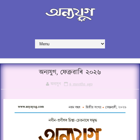
অন্যযুগ, ফেব্ৰুৱাৰি ২০২৬
অন্যযুগ
6 months ago