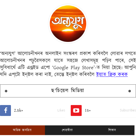
‘অন্যযুগ’ আলোচনীখনৰ অনলাইন সংস্কৰণ প্ৰকাশ কৰিবলৈ লোৱাৰ লগতে
আলোচনীখনৰ পঢ়ুৱৈসকলে যাতে সহজে লেখাসমূহ পঢ়িব পাৰে, সেই
সুবিধাৰ্থে এটি এণ্ড্ৰইড এপো ‘Google Play Store’-ত দিয়া হৈছে৷ আপুনি
যদি এপ্‌টো ইন্‌ষ্টল কৰা নাই, তেন্তে ইন্‌ষ্টল কৰিবলৈ
ইয়াত ক্লিক্ কৰক
ছ'চিয়েল মিডিয়া
2.5k+
15+
Likes
Subscribes
অধিক জনপ্ৰিয়
শেহতীয়া
শিতান