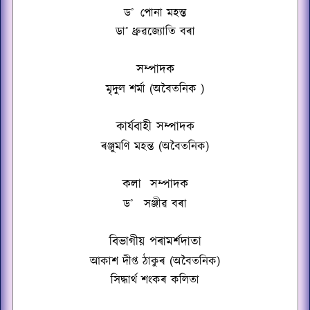
ড
˚
পোনা মহন্ত
ডা
˚
ধ্ৰুৱজ্যোতি বৰা
সম্পাদক
মৃদুল শৰ্মা
(অবৈতনিক
)
কাৰ্যবাহী সম্পাদক
ৰঞ্জুমণি মহন্ত (অবৈতনিক
)
কলা
সম্পাদক
ড
˚
সঞ্জীৱ বৰা
বিভাগীয় পৰামৰ্শদাতা
আকাশ দীপ্ত ঠাকুৰ (অবৈতনিক
)
সিদ্ধাৰ্থ শংকৰ কলিতা