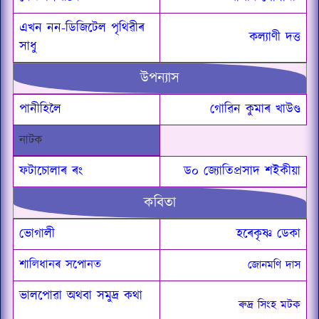
এখন নন-ডিজিটেল পৃথিৱীৰ
কল্যাণী দত্ত
সাধু
উপন্যাস
পানীহিলৈ
গোৱিন কুমাৰ খাউণ্ড
নাটক
ফটাচোলাৰ ৰং
ড০ জ্যোতিপ্ৰসাদ শইকীয়া
কবিতা
ভোগালী
হৰেকৃষ্ণ ডেকা
শালিধানৰ সপোনত
জোনমণি দাস
ভালপোৱা অথবা সমুদ্ৰ কথা
ৰুদ্ৰ সিংহ মটক