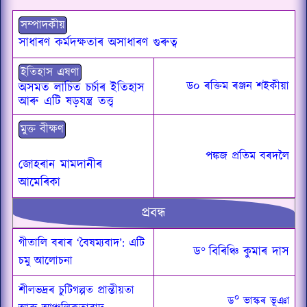
সম্পাদকীয়
সাধাৰণ কৰ্মদক্ষতাৰ অসাধাৰণ গুৰুত্ব
ইতিহাস এষণা
ড০ ৰক্তিম ৰঞ্জন শইকীয়া
অসমত লাচিত চর্চাৰ ইতিহাস
আৰু এটি ষড়যন্ত্ৰ তত্ত্ব
মুক্ত বীক্ষণ
পঙ্কজ প্ৰতিম বৰদলৈ
জোহৰান মামদানীৰ
আমেৰিকা
প্ৰবন্ধ
গীতালি বৰাৰ ‘বৈষম্যবাদ’: এটি
ড
°
বিৰিঞ্চি কুমাৰ দাস
চমু আলোচনা
শীলভদ্ৰৰ চুটিগল্পত প্ৰান্তীয়তা
০
ড
ভাস্কৰ ভূঞা