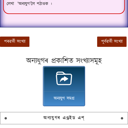
লেখা
'
অন্যযুগ
'
লৈ পঠাওক
।
পৰৱৰ্তী সংখ্যা
পূৰ্বৱৰ্তী সংখ্যা
অন্যযুগৰ প্ৰকাশিত সংখ্যাসমূহ
অন্যযুগ সমগ্ৰ
অন্যযুগৰ এণ্ড্ৰইড এপ্