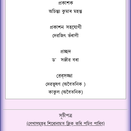
প্ৰকাশক
অচিন্ত্য কুমাৰ মহন্ত
প্ৰকাশন সহযোগী
দেৱজিৎ ভঁৰালী
প্ৰচ্ছদ
ড
˚
সঞ্জীৱ বৰা
ৱেব্‌সজ্জা
দেৱভূষণ
(অবৈতনিক
)
কাকুল (অবৈতনিক)
সূচীপত্ৰ
(লেখাসমূহৰ শিৰোনামত ক্লিক্ কৰি পঢ়িব পাৰিব)