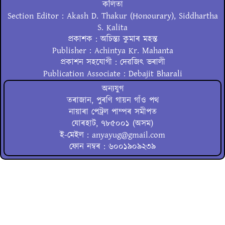
কলিতা
Section Editor : Akash D. Thakur (Honourary), Siddhartha
S. Kalita
প্ৰকাশক : অচিন্ত্য কুমাৰ মহন্ত
Publisher : Achintya Kr. Mahanta
প্ৰকাশন সহযোগী : দেৱজিৎ ভৰালী
Publication Associate : Debajit Bharali
অন্যযুগ
তৰাজান, পুৰণি গায়ন গাঁও পথ
নায়াৰা পেট্ৰল পাম্পৰ সমীপত
যোৰহাট, ৭৮৫০০১ (অসম)
ই-মেইল : anyayug@gmail.com
ফোন নম্বৰ : ৬০০১৯০৯২৩৯