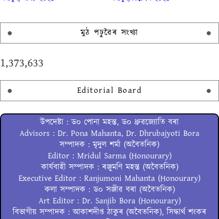
মুঠ পঢ়ুৱৈৰ সংখ্যা
1,373,633
Editorial Board
উপদেষ্টা : ড০ পোনা মহন্ত, ড০ ধ্ৰুৱজ্যোতি বৰা
Advisors : Dr. Pona Mahanta, Dr. Dhrubajyoti Bora
সম্পাদক : মৃদুল শৰ্মা (অবৈতনিক)
Editor : Mridul Sarma (Honourary)
কাৰ্যবাহী সম্পাদক : ৰঞ্জুমণি মহন্ত (অবৈতনিক)
Executive Editor : Ranjumoni Mahanta (Honourary)
কলা সম্পাদক : ড০ সঞ্জীৱ বৰা (অবৈতনিক)
Art Editor : Dr. Sanjib Bora (Honourary)
বিভাগীয় সম্পাদক : আকাশদীপ্ত ঠাকুৰ (অবৈতনিক), সিদ্ধাৰ্থ শংকৰ