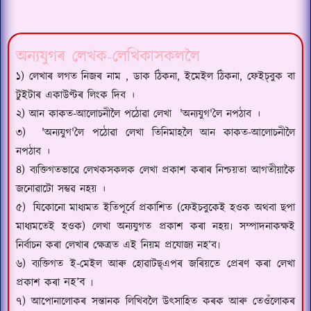
অন্যযুগৰ লেখক-লেখিকাসকললৈ‍
১) লেখাৰ লগত নিজৰ নাম
,
ডাক ঠিকনা
,
ইমেইল ঠিকনা
,
ফেইচ্‌বুক বা
টুইটাৰ একাউণ্টৰ লিংক দিব
।
২) আন কাকত-আলোচনীলৈ পঠোৱা লেখা
'
অন্যযুগ
'
লৈ নপঠাব
।
৩)
'
অন্যযুগ
'
লৈ পঠোৱা লেখা তিনিমাহলৈ আন কাকত-আলোচনীলৈ
নপঠাব
।
৪) ব্যক্তিগতভাৱে লেখকসকলক লেখা প্ৰকাশ কৰাৰ নিশ্চয়তা আগতীয়াকৈ
জনোৱাটো সম্ভৱ নহয়
।
৫)
যিকোনো মাধ্যমত ইতিপূৰ্বে প্ৰকাশিত (ফেইচবুকেই হওক অথবা ছপা
মাধ্যমতেই হওক) লেখা অন্যযুগত প্ৰকাশ কৰা নহয়৷ সম্পাদনাকক্ষই
নিৰ্বাচন কৰা লেখাৰ ক্ষেত্ৰত এই নিয়ম প্ৰযোজ্য নহ’ব৷
৬) ব্যক্তিগত ই-মেইল আৰু হোৱাটছ্এপৰ জৰিয়তে প্ৰেৰণ কৰা লেখা
নহ’ব
প্ৰকাশ কৰা
৷
৭) আপোনালোকৰ সন্তানক লিখিবলৈ উৎসাহিত কৰক আৰু তেওঁলোকৰ