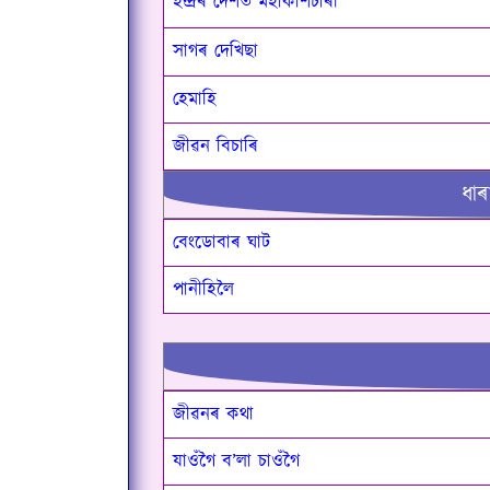
ইন্দ্ৰৰ দেশত মহাকাশচাৰী
সাগৰ দেখিছা
হেমাহি
জীৱন বিচাৰি
ধাৰ
বেংডোবাৰ ঘাট
পানীহিলৈ
জীৱনৰ কথা
যাওঁগৈ ব’লা চাওঁগৈ