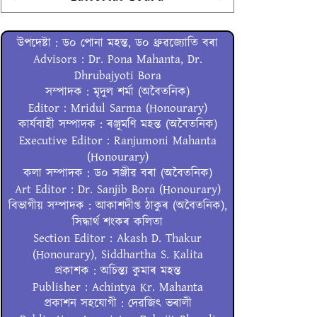
উপদেষ্টা : ড০ পোনা মহন্ত, ড০ ধ্ৰুৱজ্যোতি বৰা
Advisors : Dr. Pona Mahanta, Dr.
Dhrubajyoti Bora
সম্পাদক : মৃদুল শৰ্মা (অবৈতনিক)
Editor : Mridul Sarma (Honourary)
কাৰ্যবাহী সম্পাদক : ৰঞ্জুমণি মহন্ত (অবৈতনিক)
Executive Editor : Ranjumoni Mahanta
(Honourary)
কলা সম্পাদক : ড০ সঞ্জীৱ বৰা (অবৈতনিক)
Art Editor : Dr. Sanjib Bora (Honourary)
বিভাগীয় সম্পাদক : আকাশদীপ্ত ঠাকুৰ (অবৈতনিক),
সিদ্ধাৰ্থ শংকৰ কলিতা
Section Editor : Akash D. Thakur
(Honourary), Siddhartha S. Kalita
প্ৰকাশক : অচিন্ত্য কুমাৰ মহন্ত
Publisher : Achintya Kr. Mahanta
প্ৰকাশন সহযোগী : দেৱজিৎ ভৰালী