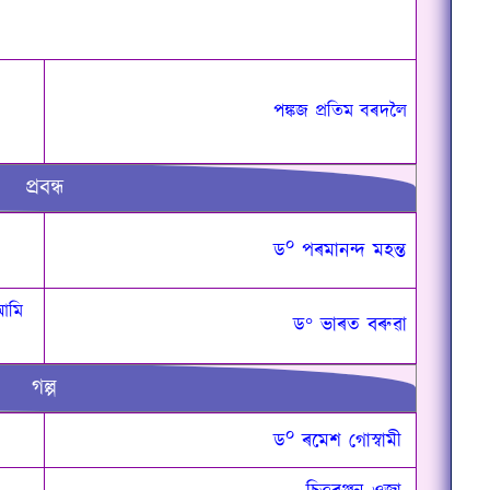
পঙ্কজ প্ৰতিম বৰদলৈ
প্ৰবন্ধ
০
ড
পৰমানন্দ মহন্ত
 আমি
ড
°
ভাৰত বৰুৱা
গল্প
০
ড
ৰমেশ গোস্বামী