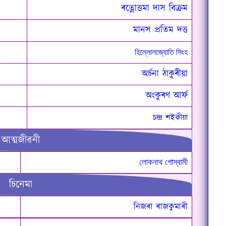
ৰত্নোত্তমা দাস বিক্ৰম
মানস প্ৰতিম দত্ত
হিল্লোলজ্যোতি সিংহ
অৰ্চনা ঠাকুৰীয়া
অংকুৰণ আৰ্ফ
চন্দ্ৰ শইকীয়া
আত্মজীৱনী
লোকনাথ গোস্বামী
চিনেমা
নিজৰা ৰাজকুমাৰী