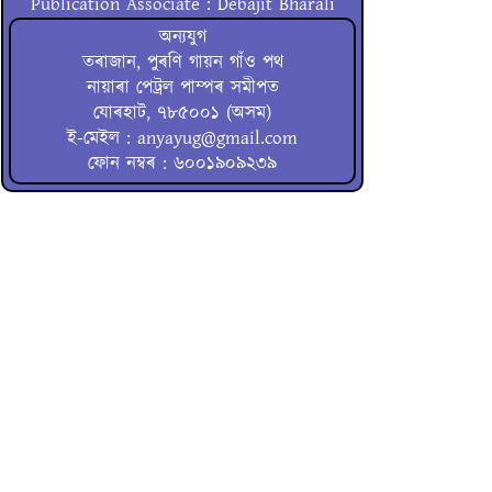
Publication Associate : Debajit Bharali
অন্যযুগ
তৰাজান, পুৰণি গায়ন গাঁও পথ
নায়াৰা পেট্ৰল পাম্পৰ সমীপত
যোৰহাট, ৭৮৫০০১ (অসম)
ই-মেইল : anyayug@gmail.com
ফোন নম্বৰ : ৬০০১৯০৯২৩৯