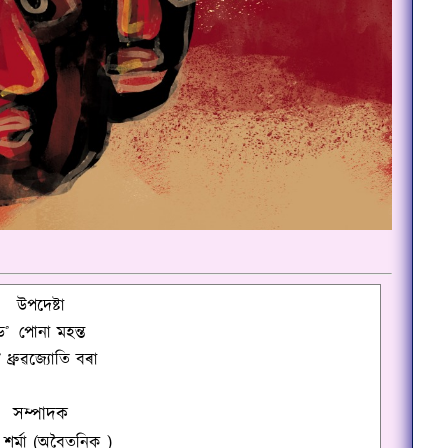
উপদেষ্টা
ড
˚
পোনা মহন্ত
˚
ধ্ৰুৱজ্যোতি বৰা
সম্পাদক
 শৰ্মা
(অবৈতনিক
)