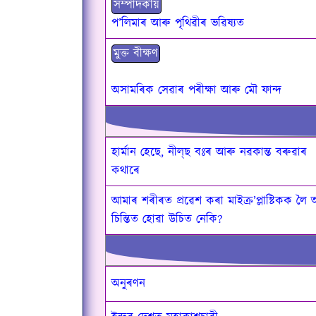
সম্পাদকীয়
প’লিমাৰ আৰু পৃথিৱীৰ ভৱিষ্যত
মুক্ত বীক্ষণ
অসামৰিক সেৱাৰ পৰীক্ষা আৰু মৌ ফান্দ
হাৰ্মান হেছে, নীল্‌ছ বঃৰ আৰু নৱকান্ত বৰুৱাৰ
কথাৰে
আমাৰ শৰীৰত প্ৰৱেশ কৰা মাইক্ৰ’প্লাষ্টিকক লৈ
চিন্তিত হোৱা উচিত নেকি?
অনুৰণন