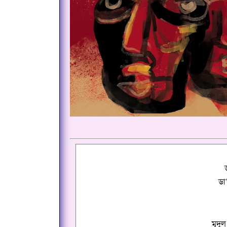
ডা
মৃদুল