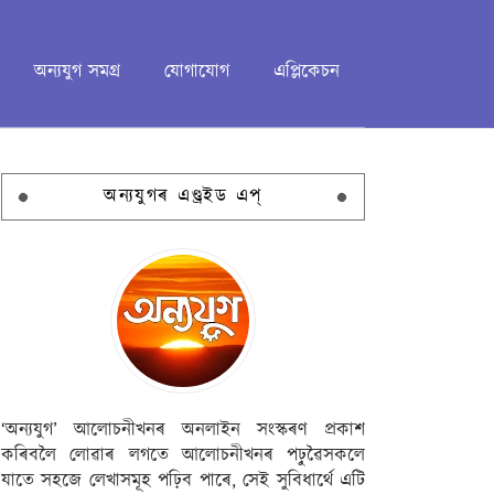
অন্যযুগ সমগ্ৰ
যোগাযোগ
এপ্লিকেচন
অন্যযুগৰ এণ্ড্ৰইড এপ্
‘অন্যযুগ’ আলোচনীখনৰ অনলাইন সংস্কৰণ প্ৰকাশ
কৰিবলৈ লোৱাৰ লগতে আলোচনীখনৰ পঢ়ুৱৈসকলে
যাতে সহজে লেখাসমূহ পঢ়িব পাৰে, সেই সুবিধাৰ্থে এটি