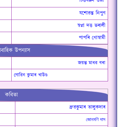
চিত্তৰঞ্জন ওজা
যশোৱন্ত নিপুণ
স্বপ্না দত্ত ভৰালী
পাপৰি গোস্বামী
াবাহিক উপন্যাস
জয়ন্ত মাধৱ বৰা
গোৱিন কুমাৰ খাউণ্ড
কবিতা
ধ্ৰুৱকুমাৰ তালুকদাৰ
জোনমণি দাস