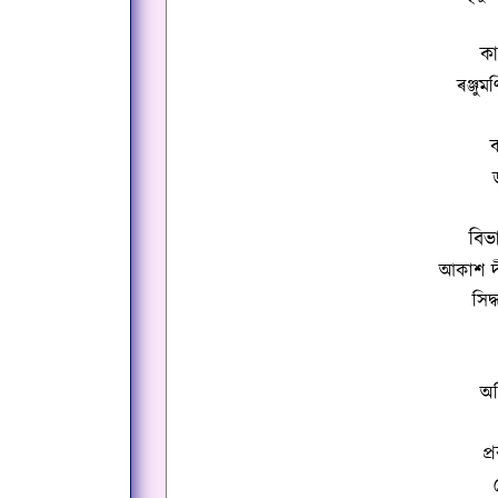
কা
ৰঞ্জু
বিভ
আকাশ দী
সিদ
অচ
প