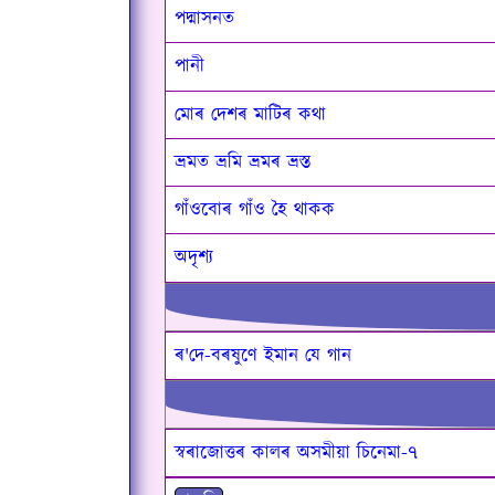
পদ্মাসনত
পানী
মোৰ দেশৰ মাটিৰ কথা
ভ্ৰমত ভ্ৰমি ভ্ৰমৰ ভ্ৰস্ত
গাঁওবোৰ গাঁও হৈ থাকক
অদৃশ্য
ৰ'দে-বৰষুণে ইমান যে গান
স্বৰাজোত্তৰ কালৰ অসমীয়া চিনেমা-৭