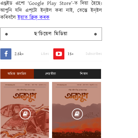
এণ্ড্ৰইড এপো ‘Google Play Store’-ত দিয়া হৈছে৷
আপুনি যদি এপ্‌টো ইন্‌ষ্টল কৰা নাই, তেন্তে ইন্‌ষ্টল
কৰিবলৈ
ইয়াত ক্লিক্ কৰক
ছ'চিয়েল মিডিয়া
2.5k+
15+
Likes
Subscribes
অধিক জনপ্ৰিয়
শেহতীয়া
শিতান