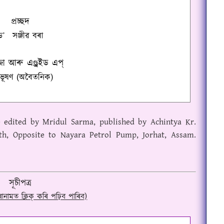
প্ৰচ্ছদ
ড
˚
সঞ্জীৱ বৰা
্জা আৰু এণ্ড্ৰইড এপ্
ৱভূষণ
(অবৈতনিক)
dited by Mridul Sarma, published by Achintya Kr.
th, Opposite to Nayara Petrol Pump, Jorhat, Assam.
সূচীপত্ৰ
োনামত ক্লিক্ কৰি পঢ়িব পাৰিব)