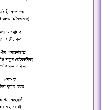
ৰ্যবাহী সম্পাদক
মণি মহন্ত (অবৈতনিক
)
কলা
সম্পাদক
ড
˚
সঞ্জীৱ বৰা
াগীয় পৰামৰ্শদাতা
প্ত ঠাকুৰ (অবৈতনিক
)
্ধাৰ্থ শংকৰ কলিতা
প্ৰকাশক
িন্ত্য কুমাৰ মহন্ত
্ৰকাশন সহযোগী
দেৱজিৎ ভঁৰালী