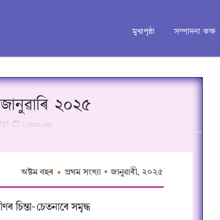
মুখ্যপৃষ্ঠা
সম্পাদনা কক্ষ
, জানুৱাৰি ২০২৫
যযুগ
2 years ago