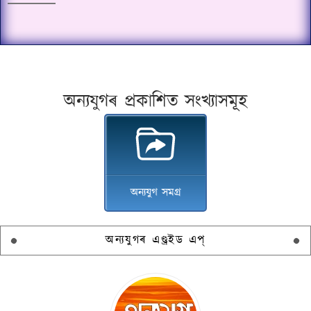
অন্যযুগৰ প্ৰকাশিত সংখ্যাসমূহ
অন্যযুগ সমগ্ৰ
অন্যযুগৰ এণ্ড্ৰইড এপ্