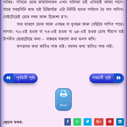
পাৰিম৷ গতিকে মোৰ কামবিলাকৰ এখন তালিকা মই এতিয়াই কৰিব লাগে৷
তাৰে সৰহখিনি কাম মই চিজিলকৈ এটা নিৰ্দিষ্ট মানৰ পৰ্যায়ত থৈ যাব লাগিব৷
সেইটোৱেই মোৰ লক্ষ্য আৰু উদ্দেশ্য হ
’
ব৷
তাৰ কাৰণে মোক আৰু এবছৰ বা দুবছৰ আৰু বেছিকৈ লাগিব পাৰে৷
লাগক৷ ৭২-এই হওক বা ৭৩-এই হওক বা ৬৫-এই হওক মোৰ সীমাত মই
উপনীত হোৱাটোহে কথা
–
বাস্তৱৰ সকলো কথা মনত ৰাখি৷
ভগৱানৰ কথা ভাবিও লাভ নাই৷ বয়সৰ কথা ভাবিও লাভ নাই৷
পূৰ্বৱৰ্তী পৃষ্ঠা
পৰৱৰ্তী পৃষ্ঠা
PRINT
শ্বেয়াৰ কৰক: