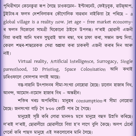
পৃথিৱীখনে কেনেকুৱা ৰূপ লৈছে চাওকচোন
–
ইণ্টাৰনেট
,
ফেইচ্
বুক
,
ৱাটছ্
আপ
,
টুইটাৰ
-
ৰ ফলত দেশবিলাকৰ ভৌগোলিক ব্যৱধান নাইকিয়া হৈ পৰিছে
– a
global village is a reality now. Jet age – free market economy-
ৰ ফলত যিকোনো সামগ্ৰী যিকোনো ঠাইতে উপলব্ধ৷ ল
’
ৰাই ছোৱালী এজনী
বিয়া কৰাই আনি ঘৰত সুমুৱাই ভাত ৰন্ধা
,
ঘৰ চাফা কৰা
,
সন্তান জন্ম দিয়া
,
কেৱল শহুৰ
-
শাহুৱেকক সেৱা শুশ্ৰূষা কৰা চাকৰণী এজনী কৰাৰ দিন আৰু
নাই৷
Virtual reality, Artificial Intelligence, Surrogacy, Single
parenthood, 3D Printing, Space Colonisation
আদি কথাই
চাৰিওফালে তোলপাৰ লগাই আছে৷
বস্তু
-
বাহানি উৎপাদনৰ সীমা-সংখ্যা নোহোৱা হৈছে৷ চাবোন হাজাৰ বিধ
,
আনন্দ
,
আমোদ
-
প্ৰমোদ হাজাৰ বিধ
–
অন্তহীন৷
শক্তিৰ খৰচ অপৰিসীম৷ মানুহৰ
consumption-
ৰ সীমা নোহোৱা
হৈছে৷ জনসংখ্যা বাঢ়ি গৈ ৮০০ কোটি পাৰ হৈ গৈছে৷
মানুহেই সৃষ্টি কৰি লোৱা মানদণ্ড মতে মানুহে বহুত উন্নতি কৰিছে৷
ল
’
ৰাই ল
’
ৰাই
,
ছোৱালীয়ে ছোৱালীয়ে বিয়া হ
’
ব লাগে বুলি কৈছে৷ অলপ ঠেৰোঁ
গেৰোঁ কৰি পাছত মানুহে এই সকলোবোৰ মানি লৈছে৷