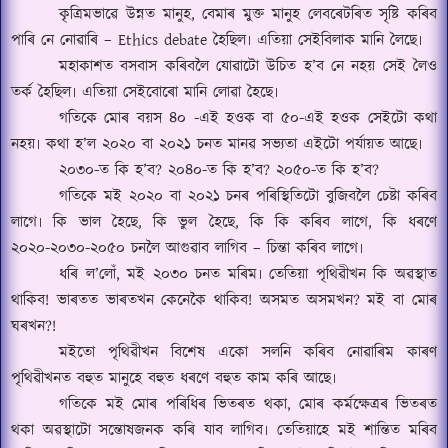
কৃত্ৰিমভাৱে উন্নত মানুহ
,
বেমাৰ মুক্ত মানুহ লেবৰেটৰিত সৃষ্টি কৰিব
পাৰি নে নোৱাৰি
– Ethics debate
হৈছিল৷ এতিয়া সেইবিলাক মানি লৈছে৷
মহাকাশত বসবাস কৰিবলৈ যোৱাটো উচিত হ
’
ব নে নহয় সেই লৈও
তৰ্ক হৈছিল৷ এতিয়া সেইবোৰো মানি লোৱা হৈছে৷
গতিকে মোৰ বয়স ৪০ -এই হওক বা ৫০-এই হওক সেইটো কথা
নহয়৷ কথা হ
’
ল ২০২০ বা ২০২১ চনত মানৱ সভ্যতা এইটো পৰ্যায়ত আছে৷
২০৩০
-
ত কি হ
’
ব
?
২০৪০
-
ত কি হ
’
ব
?
২০৫০
-
ত কি হ
’
ব
?
গতিকে মই ২০২০ বা ২০২১ চনৰ পৰিস্থিতিটো বুজিবলৈ চেষ্টা কৰিব
লাগে৷ কি ভাল হৈছে
,
কি ভুল হৈছে
,
কি কি কৰিব লাগে
,
কি ধৰণে
২০২০
-
২০৩০
-
২০৫০ চনলৈ আগুৱাব লাগিব
– চিন্তা কৰিব লাগে৷
ধৰি ল
’
লোঁ
,
মই ২০৩০ চনত মৰিম৷ তেতিয়া পৃথিৱীখন কি অৱস্থাত
থাকিব
!
ভাৰতত ভাৰতখন কেনেকৈ থাকিব
!
অসমত অসমখন
?
মই বা মোৰ
ঘৰখন
?!
মইতো পৃথিৱীখন বিশেষ একো সলনি কৰিব নোৱাৰিম কাৰণ
পৃথিৱীখনত বহুত মানুহে বহুত ধৰণে বহুত কাম কৰি আছে৷
গতিকে মই মোৰ পৰিধিৰ ভিতৰত থকা
,
মোৰ কৰ্মক্ষেত্ৰৰ ভিতৰত
থকা অৱস্থাটো সন্তোষজনক কৰি যাব লাগিব৷ তেতিয়াহে মই শান্তিত মৰিব