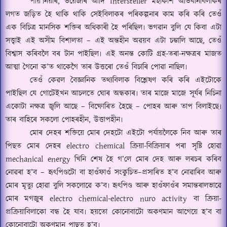
পায়
’
নিয়াৰ
,
ভয়েজাৰ আদি
Intersteller
মহাকাশ অভিযানবিলাকৰ
লগত জড়িত হৈ থাকি থাকি সেইবিলাকৰ পৰিকল্পনাৰ কাম কৰি কৰি তেওঁ
এক বিচিত্ৰ মানসিক শক্তিৰ অধিকাৰী হৈ পৰিছিল৷ ভগৱান বুলি যে কিবা এটা
সত্ত্বাই এই অসীম বিশালতা
–
এই অন্তহীন অৱয়ব এটা চম্ভালি আছে
,
তেওঁ
বিশ্বাস কৰিবলৈ বৰ টান পাইছিল৷ এই অনন্ত কোটি গ্ৰহ
-
তৰা
-
নক্ষত্ৰৰ মাজত
আত্মা গৈনো ক
’
ত থাকেগৈ তাৰ উত্তৰো তেওঁ বিচাৰি পোৱা নাছিল৷
তেওঁ কেৱল বৈজ্ঞানিক তথ্যবিলাক বিশ্লেষণ কৰি কৰি এইটোকে
পাইছিল যে গোটেইখন আচলতে ঘোৰ অন্ধকাৰ৷ তাৰ মাজে মাজে সূৰ্যৰ নিচিনা
একোটা নক্ষত্ৰ জ্বলি আছে
–
বিষ্ফোৰিত হৈছে
–
পোহৰ আৰু তাপ বিলাইছে৷
তাৰ বাহিৰে সকলো পোহৰহীন
,
উত্তাপহীন৷
মোৰ দেহৰ শক্তিয়ে মোৰ দেহটো এইটো পৰ্যায়লৈকে নিব আৰু তাৰ
পিছত মোৰ দেহৰ
electro chemical
ক্ৰিয়া
-
বিক্ৰিয়াৰ পৰা সৃষ্টি হোৱা
mechanical energy
খিনি শেষ হৈ গ
’
লে মোৰ দেহ আৰু লৰচৰ কৰিব
নোৱৰা হ
’
ব
–
হৃৎপিণ্ডটো বা হাওঁফাওঁ সংকুচিত
–
প্ৰসাৰিত হ
’
ব নোৱাৰিব আৰু
মোৰ মৃত্যু হোৱা বুলি সকলোৱে ক
’
ব৷ হৃৎপিণ্ড আৰু হাওঁফাওঁৰ সমান্তৰালভাৱে
মোৰ মগজুৰ
electro chemical-electro nuro activity
বা ক্ৰিয়া
-
প্ৰক্ৰিয়াবিলাকো বন্ধ হৈ যাব৷ হয়তো কোনোবাটো অকণমান আগেয়ে হ
’
ব বা
কোনোবাটো অকণমান পাছত হ
’
ব৷