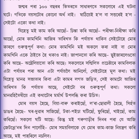
জন্মৰ পৰা ১০০ বছৰৰ ভিতৰতে সাধাৰণতে সকলোৰে এই ঘটনা
ঘটে৷ গতিকে বয়সটোৰ কোনো অৰ্থ নাই৷ ষাঠিয়েই হ
’
ল বা সত্তৰেই হ
’
ল
-
সেইটো একো কথা নাই৷
যিহেতু মই কাম কৰি আছোঁ
–
চিন্তা কৰি আছোঁ
–
পৰীক্ষা
-
নিৰীক্ষা কৰি
আছোঁ
,
মোৰ কামখিনি আজিৰ তাৰিখত কি পৰ্যায়ত থাকিব সেইটোহে মোৰ
কাৰণে গুৰুত্বপূৰ্ণ কথা৷ মোৰ কামখিনি মই অকলে কৰা নাই বা মোৰ
কামখিনি একে ঠাইতে হৈ থকাও নাই৷ জাপানতো কৰি আছে
–
ছুইজাৰলেণ্ডতো
কৰি আছে
–
অষ্ট্ৰেলিয়াতো কৰি আছে৷ সকলোৰে সন্মিলিত প্ৰচেষ্টাৰে কামবিলাক
এটা পৰ্যায়ৰ পৰা আন এটা পৰ্যায়লৈ আনিলোঁ
,
সেইটোহে মূল কথা৷ মই
যিহেতু মানৱ সভ্যতাৰ কিবা এটা কামৰ লগত জড়িত
,
সেই কামটো আজিৰ
তাৰিখত কি পৰ্যায়ত আছে
,
সেইটো বৰ গুৰুত্বপূৰ্ণ কথা৷ সকলো
মানৱহিতৈষীয়ে এই কথাটোৰ মৰ্মাৰ্থ উপলব্ধি কৰা উচিত৷
মোৰ বয়স হৈছে
,
বিয়া
-
বাৰু কৰাইছোঁ
,
ল
’
ৰা
-
ছোৱালী হৈছে
,
সিহঁত
ডাঙৰ হৈছে
–
ঘৰ
-
দুৱাৰ সাজিছোঁ
,
টকা
-
পইচা ঘটিছোঁ
,
ফুৰিছোঁ
,
খাইছোঁ
,
কাম
কৰিছোঁ৷ সকলো ঘটি আছে৷ কিন্তু মই গৰুগাড়ীৰ দিনৰ পৰা যে আজি
জেটপ্লে
’
নৰ দিন পালোঁহি
–
মোৰ সময়বিলাকে যে মোৰ কাম
-
কাজ নিয়ন্ত্ৰণ কৰি
আছে
,
মই পাহৰিলে নচলিব৷