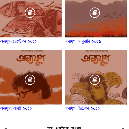
অন্যযুগ, ছেপ্টেম্বৰ ২০২৫
অন্যযুগ, জানুৱাৰি ২০২৬
অন্যযুগ, আগষ্ট ২০২৫
অন্যযুগ, ডিচেম্বৰ ২০২৫
মুঠ পঢ়ুৱৈৰ সংখ্যা