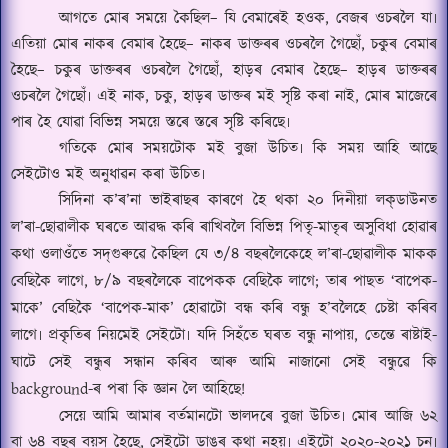
আগতে মোৰ সময়ে কৈছিল
–
যি বেমাৰেই হওক, বেজৰ ওচৰলৈ যা৷
এতিয়া মোৰ নাকৰ বেমাৰ হৈছে
–
নাকৰ ডাক্তৰৰ ওচৰলৈ গৈছোঁ
,
চকুৰ বেমাৰ
হৈছে
–
চকুৰ ডাক্তৰৰ ওচৰলৈ গৈছোঁ
,
হাড়ৰ বেমাৰ হৈছে
–
হাড়ৰ ডাক্তৰৰ
ওচৰলৈ গৈছোঁ৷ এই নাক
,
চকু
,
হাড়ৰ ডাক্তৰ মই সৃষ্টি কৰা নাই
,
মোৰ মাজেৰে
পাৰ হৈ যোৱা বিভিন্ন সময়ে স্তৰে স্তৰে সৃষ্টি কৰিছে৷
গতিকে মোৰ সময়টোক মই বুজা উচিত৷ কি সময় আহি আছে
সেইটোও মই অনুধাৱন কৰা উচিত৷
সিদিনা ক
’
ৰ
’না
ভাইৰাছৰ কাৰণে হৈ থকা ২০ দিনীয়া লক্
ডাউনত
ল
’
ৰা
-
ছোৱালীক ঘৰতে আৱদ্ধ কৰি ৰাখিবলৈ বিভিন্ন পিতৃ
-
মাতৃৰ অসুবিধা হোৱাৰ
কথা ওলাওঁতে সদ্
গুৰুৱে কৈছিল যে ৩
/
৪ বছৰলৈকেহে ল
’
ৰা
-
ছোৱালীক মাকক
বেছিকৈ লাগে
,
৮
/
৯ বছৰলৈকে বাপেকক বেছিকৈ লাগে
;
তাৰ পাছত
‘
বাপেক
-
মাকে
’
বেছিকৈ
‘
বাপেক
-
মাক
’
হোৱাটো বন্ধ কৰি বন্ধু হ
’
বলৈহে চেষ্টা কৰিব
লাগে৷ প্ৰকৃতিৰ নিয়মেই সেইটো৷ যদি সিহঁতে ঘৰত বন্ধু নাপায়
,
তেন্তে ৰাষ্টাই
-
ঘাটে সেই বন্ধুৰ সন্ধান কৰিব আৰু আমি নাজানো সেই বন্ধুৱে কি
background-
ৰ পৰা কি জ্ঞান লৈ আহিছে
!
সেয়ে আমি আমাৰ বৰ্তমানটো ভালদৰে বুজা উচিত৷ মোৰ আজি ৬২
বা ৬৪ বছৰ বয়স হৈছে
,
সেইটো ডাঙৰ কথা নহয়৷ এইটো ২০২০
-
২০২১ চন৷