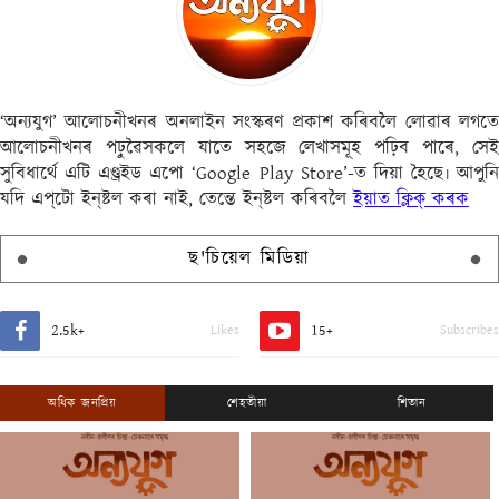
‘অন্যযুগ’ আলোচনীখনৰ অনলাইন সংস্কৰণ প্ৰকাশ কৰিবলৈ লোৱাৰ লগতে
আলোচনীখনৰ পঢ়ুৱৈসকলে যাতে সহজে লেখাসমূহ পঢ়িব পাৰে, সেই
সুবিধাৰ্থে এটি এণ্ড্ৰইড এপো ‘Google Play Store’-ত দিয়া হৈছে৷ আপুনি
যদি এপ্‌টো ইন্‌ষ্টল কৰা নাই, তেন্তে ইন্‌ষ্টল কৰিবলৈ
ইয়াত ক্লিক্ কৰক
ছ'চিয়েল মিডিয়া
2.5k+
15+
Likes
Subscribes
অধিক জনপ্ৰিয়
শেহতীয়া
শিতান