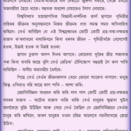
আচলতে নোৱাৰে৷ বেমাৰ
-
আজাৰে যদি দেহাটো জুৰুলা নকৰে
,
তেন্তে মনটো
তজবজীয়া হৈয়ে থাকে৷ বহুতক অৱশ্যে বেমাৰেও টলাব নোৱাৰে৷
বিশ্ববিখ্যাত মহাজাগতিক বিজ্ঞানী
-
দাৰ্শনিক কাৰ্ল ছাগানে পৃথিৱীৰ
বাহিৰৰ জীৱনৰ অনুসন্ধানতে নিজৰ জীৱনৰ প্ৰায় সমস্ত সময় অতিবাহিত
কৰিলে৷ তেওঁ ভাবিছিল যে এই বিশ্বব্ৰহ্মাণ্ডৰ কোটি কোটি গ্ৰহ
-
তৰা
-
নক্ষত্ৰৰ
মাজত ক
’
ৰবাতনো নাথাকিবনে কিবা ধৰণৰ জীৱন
–
পৃথিৱীতকৈ বেলেগেই
হওক
,
উচ্চই হওক বা নিম্নই হওক
!
ছাগান ঢুকাল অলপ দিনৰ আগতে৷ কোনোবা দূৰৈৰ জীৱ সভ্যতাৰ
পৰা কিবা বাতৰি আহে বুলি তেওঁ ৰেডিঅ
’
টেলিস্কোপ বহুৱাই লৈ কাণ পাতি
থাকিছিল
–
অসীম অমানৱীয় ধৈৰ্যৰে৷
পিছে তেওঁ তেওঁৰ জীৱনকালত তেনে কোনো সংকেত নাপালে৷ মানুহ
কিন্তু এতিয়াও বহি আছে কাণ পাতি
–
আশা কৰি৷
জ্যোতিৰ্বিজ্ঞান অধ্যয়ন কৰি কৰি লাখ লাখ কোটি কোটি গ্ৰহ
-
নক্ষত্ৰৰ
খবৰৰ মাজত
–
ফটোৰ মাজত থাকি থাকি তেওঁ মানুহৰ ক্ষুদ্ৰতা খুউব
ভালকৈয়ে বুজি উঠিছিল আৰু সেয়ে তেওঁ কৈছিল যে
জ্যোতিৰ্বিজ্ঞানে তেওঁক
মানুহ কৰি ৰাখিলে
,
কাৰণ মানুহৰ প্ৰধান চৰিত্ৰ আচলতে নমনীয়তাহে হোৱা
উচিত৷