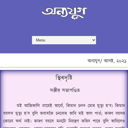
অন্যযুগ/
আগষ্ট,
২০২১
স্থিৰদৃষ্টি
সঞ্জীৱ সভাপণ্ডিত
মই আজিকালি প্ৰায়েই ভাবোঁ
,
কিমান চনত
মোৰ
মৃত্যু হ
’
ব৷ কিমান
বয়সত মৃত্যু হ
’
ব বুলি ভবাতকৈ চনবোৰ ভাবি মই ভাল পাওঁ
;
কাৰণ বয়সৰ
কোনো অৰ্থ নাই৷ কাৰণ বয়সে মনটো নিয়ন্ত্ৰণ কৰিব পাৰে বুলি ভাবিলেও