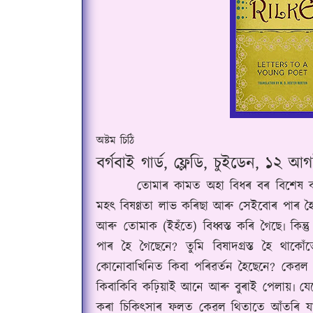
অষ্টম চিঠি
বৰ্গবাই গাৰ্ড, ফ্লেডি, চুইডেন, ১২ 
তোমাৰ কামত অহা বিধৰ বৰ বিশেষ কথা ক’
মহৎ বিষণ্ণতা লাভ কৰিছা আৰু সেইবোৰ পাৰ হ
আৰু তোমাক (ইহঁতে) বিধ্বস্ত কৰি গৈছে৷ কিন্
পাৰ হৈ গৈছেনে? তুমি বিষাদগ্ৰস্ত হৈ থাক
কোনোবাখিনিত কিবা পৰিৱৰ্তন হৈছেনে? কেৱল 
কিবাকিবি কঢ়িয়াই আনে আৰু বুৰাই পেলায়৷ যেন
কৰা চিকিৎসাৰ ফলত কেৱল থিতাতে আঁতৰি যা