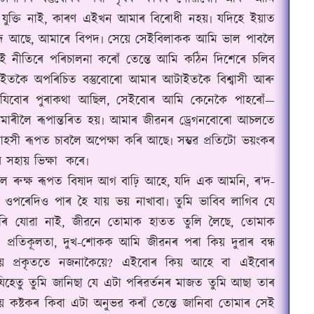
যুক্তি নাই, কাৰণ এইখন আমাৰ বিৰোধী নহয়৷ যদিহে ইয়াত
িপদ আছে, আমাৰে বিপদ৷ সেয়ে সেইবিলাকক আমি ভাল পাবলৈ
 নীতিৰে পৰিচালনা কৰোঁ তেন্তে আমি কঠিন দিশেৰে চলিব
ইতকৈ অপৰিচিত বস্তুবোৰো আমাৰ আটাইতকৈ বিশ্বাসী আৰু
দিতে যিবোৰ পুৰাকথা আছিল, সেইবোৰ আমি কেনেকৈ পাহৰোঁ—
ুমাৰীলৈ ৰূপান্তৰিত হয়৷ আমাৰ জীৱনৰ ড্ৰেগনবোৰো আচলতে
হসী ৰূপত চাবলৈ অপেক্ষা কৰি আছে৷ সম্ভৱ প্ৰতিটো ভয়ংকৰ
 সহায় ভিক্ষা
কৰে৷
ৈ ৰুক্ষ ৰূপত বিষাদ আগ বাঢ়ি আহে, যদি এক আমনি, ৰ’দ-
ৰ ওপৰেদিও পাৰ হৈ যায় ভয় নাখাবা৷ তুমি ভাবিব লাগিব যে
ৰি যোৱা নাই, জীৱনে তোমাক হাতত তুলি লৈছে, তোমাক
প্ৰতিকূলতা, দুখ-শোকক আমি জীৱনৰ পৰা কিয় দুৱাৰ বন্ধ
িয়ে প্ৰকৃততে নজনাকৈয়ে? এইবোৰ কিয় আহে বা এইবোৰ
 যিহেতু তুমি জানিছা যে এটা পৰিৱৰ্তনৰ মাজত তুমি আছা তাৰ
য় কষ্টকৰ কিবা এটা অনুভৱ কৰাঁ তেন্তে জানিবা তোমাৰ সেই