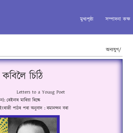
মুখ্যপৃষ্ঠা
সম্পাদনা কক্ষ
অন্যযুগ/
 কবিলৈ চিঠি
Letters to a Young Poet
ান):
ৰেইনাৰ মাৰিয়া ৰিল্কে
া ইংৰাজী পাঠৰ পৰা অনুবাদ :
ৰমানন্দন বৰা