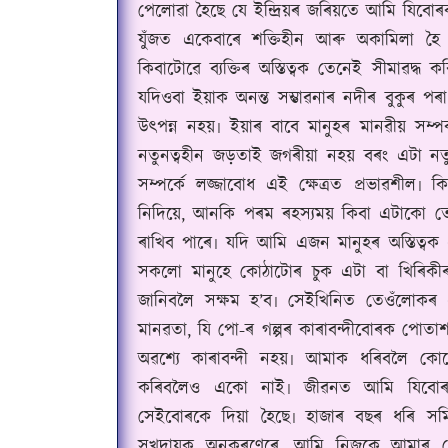
পেলোৱা হৈছে যে ইন্দ্ৰিয়ৰ জৰিয়তে আমি যিবো
যুঁজত একেবাৰে শক্তিহীন আৰু অকামিলা হৈ 
কিবাটোৱে ব্যক্তিৰ অস্তিত্বক তেনেই সীমাৱদ্ধ কৰ
যদিওবা ইয়াক অনন্ত সম্ভাৱনাৰ নদীৰ বুকুৰ প
উৎপন্ন নহয়৷ ইয়াৰ বাবে মানুহৰ মানৱীয় সম্পৰ্
নতুনত্বহীন জড়তাই জগৰীয়া নহয় বৰং এটা নত
সম্পৰ্কে লজ্জাবোধ এই ক্ষেত্ৰত প্ৰভাৱশীল৷ 
নিদিয়ে, আনকি পৰম ৰহস্যময় কিবা এটাকো তেওঁ
ৰাখিব পাৰে৷ যদি আমি এজন মানুহৰ অস্তিত্বক 
সকলো মানুহে কোঠাটোৰ চুক এটা বা খিৰিকী
জানিবলৈ সক্ষম হ’ব৷ সেইখিনিত তেওঁলোকৰ এক
মানৱতা, যি পো-ৰ গল্পৰ কাৰাবন্দীবোৰক পোতাশ
অৱশ্যে কাৰাবন্দী নহয়৷ আমাক ধৰিবলৈ কো
কৰিবলৈও একো নাই৷ জীৱনত আমি যিবোৰ উ
সেইবোৰকে দিয়া হৈছে৷ হাজাৰ বছৰ ধৰি সমি
সুখদায়ক অনুকৰণেৰে, আমি নিজকে আমাৰ চ