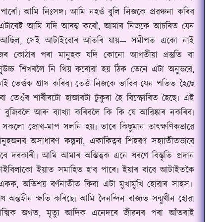
াৰোঁ৷ আমি নিঃসঙ্গ৷ আমি নহওঁ বুলি নিজকে প্ৰৱঞ্চনা কৰিব
ণা এটাৰেই আমি যদি আৰম্ভ কৰোঁ, আমাৰ নিজকে আচৰিত যেন
যস্ত আছিল, সেই আটাইবোৰ আঁতৰি যায়— সমীপত একো নাই
ৰ কোঠাৰ পৰা মানুহক যদি কোনো আগতীয়া প্ৰস্তুতি বা
সুউচ্চ শিখৰলৈ নি থিয় কৰোৱা হয় ঠিক তেনে এটা অনুভৱে,
স্ততাই তেওঁক গ্ৰাস কৰিব৷ তেওঁ নিজকে ভাবিব যেন পতিত হৈছে
 অথবা তেওঁৰ শাৰীৰটো হাজাৰটা টুকুৰা হৈ বিস্ফোৰিত হৈছে৷ এই
া বুজিবলৈ আৰু ব্যাখ্যা কৰিবলৈ কি কি যে আৱিষ্কাৰ নকৰিব৷
 সকলো জোখ-মাপ সলনি হয়৷ তাৰে কিছুমান তাৎক্ষণিকভাৱে
নুহজনৰ অসাধাৰণ কল্পনা, একাকিত্বৰ শিহৰণ সহ্যাতীতভাৱে
দৰকাৰী৷ আমি আমাৰ অস্তিত্বক এনে ধৰণে বিস্তৃতি প্ৰদান
টাইবিলাকো ইয়াত সমাহিত হ’ব পাৰে৷ ইয়াৰ বাবে আটাইতকৈ
ন্ত একক, অতিশয় বৰ্ণনাতীত কিবা এটা মুখামুখি হোৱাৰ সাহস৷
অন্তহীন ক্ষতি কৰিছে৷ আমি দৈনন্দিন ৰাজ্যত সন্মুখীন হোৱা
 আধ্যাত্মিক জগত, মৃত্যু আদিক এনেদৰে জীৱনৰ পৰা আঁতৰাই