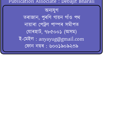
Publication Associate : Debajit Bharali
অন্যযুগ
তৰাজান, পুৰণি গায়ন গাঁও পথ
নায়াৰা পেট্ৰল পাম্পৰ সমীপত
যোৰহাট, ৭৮৫০০১ (অসম)
ই-মেইল : anyayug@gmail.com
ফোন নম্বৰ : ৬০০১৯০৯২৩৯