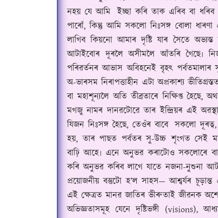
নহয় যে আমি
ইচ্ছা কৰি তাক এৰিব বা ধৰিব প
পাৰোঁ, কিন্তু আমি সকলো নিঃসঙ্গ বোলা ধাৰ
লাগিব কিয়নো আমাৰ দৃষ্টি যাৰ সৈতে অভ্
আটাইবোৰ দূৰলৈ অসীমলৈ আঁতৰি গৈছে৷ নিজ
পৰিৱৰ্তনৰ আভাস অবিহনেই বৃহৎ পৰ্বতমালাৰ 
অ-ভাৰসম নিৰাপত্তাহীন এটা অপ্ৰকাশ্য ভীতিগ্ৰ
বা মহাশূন্যলৈ অতি তীব্ৰতাৰে নিক্ষিপ্ত হৈছে,
মগজু নামৰ দানৱটোৱে তাৰ ইন্দ্ৰিয়ৰ এই অৱস্থ
যিজন নিঃসঙ্গ হৈছে, তেওঁৰ বাবে
সকলো দূৰত্ব,
হয়, তাৰ পাছত পৰ্বতৰ সু-উচ্চ শৃংগত সেই মা
বাঢ়ি আহে৷ এনে অনুভৱ কৰাটোও সকলোৰে বাবে 
কৰি অনুভৱ কৰিব লাগে যাতে নজনা-নুশুনা আ
প্ৰয়োজনীয় বস্তুটো হ’ল সাহস— আশ্বৰ্যৰ চূড়া
এই ক্ষেত্ৰত মানৱ জাতিৰ ভীৰুতাই জীৱনক অশেষ 
অভিজ্ঞতাসমূহ যেনে দৃষ্টিভঙ্গী (visions),