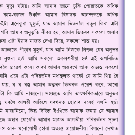
আৰু মৃত্যু ঘটায়৷ আমি আমাৰ জ্ঞানে ঢুকি পোৱাতকৈ অধিক
কাম-কাজৰ উৰ্ধ্বত আমাৰ বিষাদক আনন্দতকৈ অধিক
েইটা এনেকুৱা মুহূৰ্ত, য’ত আমাৰ ভিতৰলৈ নতুন কিবা এটা
ধিত পৰি আমাৰ অনুভূতি নীৰৱ হয়, আমাৰ ভিতৰৰ সকলো অসাৰ
কিবা এটা ইয়াৰ মাজত দেখা দিয়ে, সকলো শান্ত হয়৷
তে পীড়াৰ মুহূৰ্ত, য’ত আমি নিজকে নিশ্চল যেন অনুভৱ
ৰ নুশুনা হওঁ৷ আমি সকলো অকলশৰীয়া হওঁ এই অপৰিচিত
িতৰলৈ প্ৰৱেশ কৰে৷ কাৰণ আমাৰ অন্তৰংগ আৰু অভ্যস্ত সকলো
আমি এনে এটা পৰিৱৰ্তনৰ মধ্যস্থলত থাকোঁ যে আমি থিয় হৈ
যায়, ন ন বস্তু আমাৰ অন্তৰৰ ভিতৰত প্ৰৱেশ কৰে, তাৰো
ো কি আমি নাজানো৷ সহজতে আমি তাৎক্ষণিকভাৱে অনুভৱ
্তু ঘৰলৈ আলহী আহিলে ঘৰখনত হোৱাৰ দৰেই সলনি হওঁ৷
 নাজানিমো, কিন্তু বিভিন্ন ইংগিতে আমাক জনায় যে আমাৰ
িজে অহাৰ যোগেদি আমাৰ মাজত আগতীয়া পৰিৱৰ্তনৰ সূচনা
ঃসঙ্গ আৰু মনোযোগী হোৱা অত্যন্ত প্ৰয়োজনীয়৷ কিয়নো দেখাত