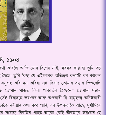
আগষ্ট, ১৯০৪
বলৈ আজি মোৰ বিশেষ নাই, মৰমৰ কাপ্পাছ৷ তুমি বহু
ৈ গৈছে৷ তুমি কৈছা যে এইবোৰক অতিক্ৰম কৰাটো বৰ কষ্টকৰ
তু অনুগ্ৰহ কৰি মন কৰিবা এই বিষাদ তোমাৰ সত্তাৰ ভিতৰেদি
োঁতে তোমাৰ মাজত কিবা পৰিৱৰ্তন হৈছেনে? তোমাৰ সত্তাৰ
সেই বিষাদহে ভয়ংকৰ আৰু অপকাৰী যি মানুহলৈ অনিষ্টকাৰী
েকৈ নৰীয়াৰ কথা ক’ব পাৰি, বৰ উপৰুৱাকৈ আহে, মূৰ্খামিৰে
য় সামান্য বিৰতিৰ পাছত আকৌ বেছি তীব্ৰতাৰে ভয়ংকৰ হৈ