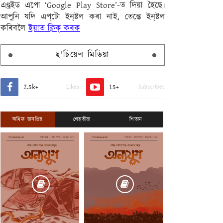
এণ্ড্ৰইড এপো ‘Google Play Store’-ত দিয়া হৈছে৷
আপুনি যদি এপ্‌টো ইন্‌ষ্টল কৰা নাই, তেন্তে ইন্‌ষ্টল
কৰিবলৈ
ইয়াত ক্লিক্ কৰক
ছ'চিয়েল মিডিয়া
2.5k+
15+
Likes
Subscribes
অধিক জনপ্ৰিয়
শেহতীয়া
শিতান