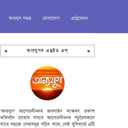
অন্যযুগ সমগ্ৰ
যোগাযোগ
এপ্লিকেচন
অন্যযুগৰ এণ্ড্ৰইড এপ্
‘অন্যযুগ’ আলোচনীখনৰ অনলাইন সংস্কৰণ প্ৰকাশ
কৰিবলৈ লোৱাৰ লগতে আলোচনীখনৰ পঢ়ুৱৈসকলে
যাতে সহজে লেখাসমূহ পঢ়িব পাৰে, সেই সুবিধাৰ্থে এটি