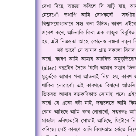
দেখা দিয়ে, অৱজ্ঞা কৰিলে সি বাঢ়ি যায়, 
নেদেখোঁ৷ তথাপি আমি বোধকৰোঁ
সৰগীয় 
বিশ্বাসযোগ্যতাৰে সহ্য কৰা উচিত৷ কাৰণ এইক
প্ৰৱেশ কৰে, অচিনাকি‍ কিবা এক লাজুক বিবু
হয়, এটা নিস্তব্ধতা আহে, কোনেও নজনা নতুন 
মই ভাবোঁ যে আমাৰ প্ৰায় সকলো বিষাদ আচল
কৰোঁ, কাৰণ আমি আমাৰ আচৰিত অনুভূতিবো
(alien) বস্তুটোৰ সৈতে যিটো আমাৰ সত্তাৰ ভ
মুহূৰ্তকে আমাৰ পৰা আঁতৰাই নিয়া হয়, কাৰণ 
থাকিব নোৱাৰোঁ৷ এই কাৰণতে বিষাদো আঁতৰি 
ভিতৰত আমাৰ ৰক্তকণিকাত সোমাই পৰে৷ এইট
কৰোঁ যে একো ঘটা নাই, দৰাচলতে আমি কিন
কোন আহিছে আমি ক’ব নোৱাৰোঁ, সম্ভৱতঃ আমি
মাজলৈ ভৱিষ্যতটো সোমাই আহিছে, যিটোৱে ন
কৰিছে৷ সেই কাৰণে আমি বিষাদগ্ৰস্ত হওঁতে নি