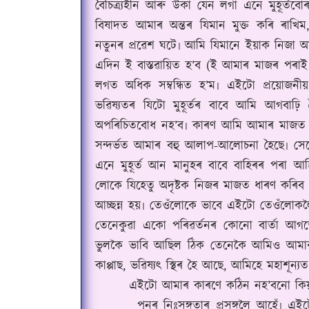
বৈচিত্ৰ্যহীন আৰু উকা যেন লগা এনে মুহূৰ্তব
বিষাদত আমাৰ অন্তৰ যিমান মুক্ত কৰি ৰাখ
নতুনৰ প্ৰৱেশ ঘটে৷ আমি যিমানে ইয়াক নিজা আত
এদিন ই বাস্তৱায়িত হ’ব (ই আমাৰ মাজৰ পৰাই 
লগত অধিক সম্বন্ধিত হ’ম৷ এইটো প্ৰয়োজন
ভৱিষ্যতৰ যিটো মুহূৰ্তৰ বাবে আমি আগবাঢ
অপৰিচিতবোধ নহ’ব৷ কাৰণ আমি আমাৰ মাজত তা
সন্দৰ্ভত আমাৰ বহু আলাপ-আলোচনা হৈছে৷ সেয়
এনে মুহূৰ্ত আন মানুহৰ বাবে বাহিৰৰ পৰা 
লোকে যিহেতু অদৃষ্টক নিজৰ মাজত ধাৰণ কৰিব 
আচ্ছন্ন হয়৷ তেওঁলোকে ভাবে এইটো তেওঁলোকল
তেনেকুৱা একো পৰিৱৰ্তনৰ কোনো বাৰ্তা আগতে 
ভুলকৈ ভাবি আছিল ঠিক তেনেকৈ আমিও আমাৰ ভ
কাপ্পাছ, ভৱিষ্যৎ স্থিৰ হৈ আছে, আমিহে মহাশূন্
এইটো আমাৰ কাৰণে কঠিন নহ’বনো কি
পুনৰ নিঃসঙ্গতাৰ প্ৰসঙ্গলৈ আহেঁ৷ এইটো 