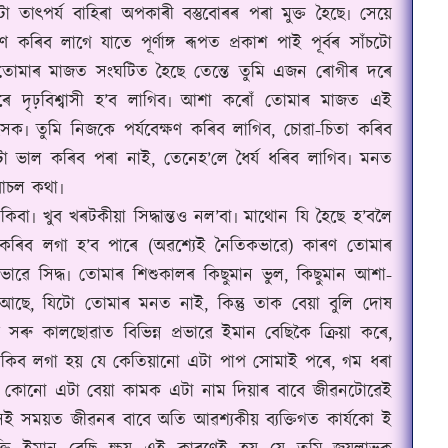
তাৎপৰ্য বাহিৰা অপকাৰী বস্তুবোৰৰ পৰা মুক্ত হৈছে৷ সেয়ে
িব লাগে যাতে পূৰ্ণাঙ্গ ৰূপত প্ৰকাশ পাই পূৰ্বৰ সাঁচটো
োৰ তোমাৰ মাজত সংঘটিত হৈছে তেন্তে তুমি এজন ৰোগীৰ দৰে
ৰে দৃঢ়বিশ্বাসী হ’ব লাগিব৷ আশা কৰোঁ তোমাৰ মাজত এই
ক৷ তুমি নিজকে পৰ্যবেক্ষণ কৰিব লাগিব, চোৱা-চিতা কৰিব
ো ভাল কৰিব পৰা নাই, তেনেহ’লে ধৈৰ্য ধৰিব লাগিব৷ মনত
আচল কথা৷
৷ খুব খৰটকীয়া সিদ্ধান্তও নল’বা৷ মাথোন যি হৈছে হ’বলৈ
া কৰিব লগা হ’ব পাৰে (অৱশ্যেই নৈতিকভাৱে) কাৰণ তোমাৰ
াৱে সিদ্ধ৷ তোমাৰ শিশুকালৰ কিছুমান ভুল, কিছুমান আশা-
ছে, যিটো তোমাৰ মনত নাই, কিন্তু তাক বেয়া বুলি দোষ
ৰু কালছোৱাত বিভিন্ন প্ৰভাৱে ইমান বেছিকৈ ক্ৰিয়া কৰে,
 থাকিব লগা হয় যে কেতিয়ানো এটা পাপ সোমাই পৰে, গম ধৰা
গে, কোনো এটা বেয়া কামক এটা নাম দিয়াৰ বাবে জীৱনটোৱেই
সেই সময়ত জীৱনৰ বাবে অতি আৱশ্যকীয় ব্যক্তিগত কাৰ্যকো ই