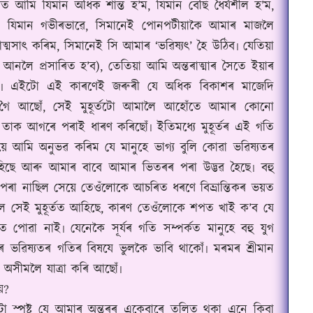
োৰত আমি যিমান অধিক শান্ত হ’ম, যিমান বেছি ধৈৰ্যশীল হ’ম,
িম, যিমান গভীৰভাৱে, সিমানেই পোনপটীয়াকৈ আমাৰ মাজলৈ
্মসাৎ কৰিম, সিমানেই সি আমাৰ ‘ভৱিষ্যৎ’ হৈ উঠিব৷ যেতিয়া
আনলৈ প্ৰসাৰিত হ’ব), তেতিয়া আমি অন্তৰাত্মাৰ সৈতে ইয়াৰ
ীয়৷ এইটো এই কাৰণেই জৰুৰী যে অধিক বিকাশৰ মাজেদি
়ি গৈ আছোঁ, সেই মুহূৰ্তটো আমালৈ আহোঁতে আমাৰ কোনো
ক আগৰে পৰাই ধাৰণ কৰিছোঁ৷ ইতিমধ্যে মুহূৰ্তৰ এই গতি
ে আমি অনুভৱ কৰিম যে মানুহে ভাগ্য বুলি কোৱা ভৱিষ্যতৰ
আহিছে আৰু আমাৰ বাবে আমাৰ ভিতৰৰ পৰা উদ্ভৱ হৈছে৷ বহু
পৰা নাছিল সেয়ে তেওঁলোকে আচৰিত ধৰণে বিভ্ৰান্তিকৰ ভয়ত
ৈ সেই মুহূৰ্তত আহিছে, কাৰণ তেওঁলোকে শপত খাই ক’ব যে
পোৱা নাই৷ যেনেকৈ সূৰ্যৰ গতি সম্পৰ্কত মানুহে বহু যুগ
ৱিষ্যতৰ গতিৰ বিষযে ভুলকৈ ভাবি থাকোঁ৷ মৰমৰ শ্ৰীমান
যত অসীমলৈ যাত্ৰা কৰি আছোঁ৷
য়?
স্পষ্ট যে আমাৰ অন্তৰৰ একেবাৰে তলিত থকা এনে কিবা