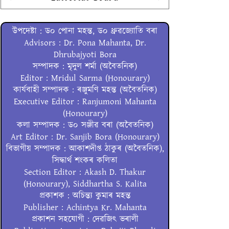
উপদেষ্টা : ড০ পোনা মহন্ত, ড০ ধ্ৰুৱজ্যোতি বৰা
Advisors : Dr. Pona Mahanta, Dr.
Dhrubajyoti Bora
সম্পাদক : মৃদুল শৰ্মা (অবৈতনিক)
Editor : Mridul Sarma (Honourary)
কাৰ্যবাহী সম্পাদক : ৰঞ্জুমণি মহন্ত (অবৈতনিক)
Executive Editor : Ranjumoni Mahanta
(Honourary)
কলা সম্পাদক : ড০ সঞ্জীৱ বৰা (অবৈতনিক)
Art Editor : Dr. Sanjib Bora (Honourary)
বিভাগীয় সম্পাদক : আকাশদীপ্ত ঠাকুৰ (অবৈতনিক),
সিদ্ধাৰ্থ শংকৰ কলিতা
Section Editor : Akash D. Thakur
(Honourary), Siddhartha S. Kalita
প্ৰকাশক : অচিন্ত্য কুমাৰ মহন্ত
Publisher : Achintya Kr. Mahanta
প্ৰকাশন সহযোগী : দেৱজিৎ ভৰালী