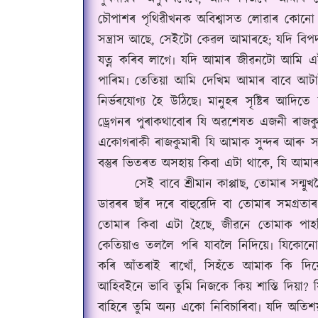
চৌপাশৰ পৃথিৱীখনক অবিশ্বাসত লোৱাৰ কোনো 
সন্ত্ৰাস আছে, সেইটো কেৱল আমাৰহে; যদি ব
যত্ন কৰিব লাগে৷ যদি আমাৰ জীৱনটো আমি এই
পাৰিম৷ তেতিয়া আমি দেখিম আমাৰ বাবে আটা
নিৰ্ভৰযোগ্য হৈ উঠিছে৷ মানুহৰ সৃষ্টিৰ আ
ড্ৰেগনৰ পুৰাকথাবোৰ যি অৱশেষত এজনী ৰাজক
একোগৰাকী ৰাজকুমাৰী যি আমাক সুন্দৰ আৰু সা
বস্তুৰ ভিতৰত অসহায় কিবা এটা থাকে, যি আমাৰ
সেই বাবে শ্ৰীমান কাপ্পাছ, তোমাৰ সন্মুখল
ডাৱৰৰ ছাঁৰ দৰে বাহুৱেদি বা তোমাৰ সমগ্ৰতা
তোমাৰ কিবা এটা হৈছে, জীৱনে তোমাক পাহ
কেতিয়াও তললৈ পৰি যাবলৈ নিদিয়ে৷ যিকোনো 
কৰি আঁতৰাই ৰাখোঁ, সিহঁতে আমাক কি দ
আহিবইনে ভাবি তুমি নিজকে কিয় শাস্তি দিয়া?
বাহিৰে তুমি অন্য একো নিবিচাৰিবা৷ যদি অতিশ