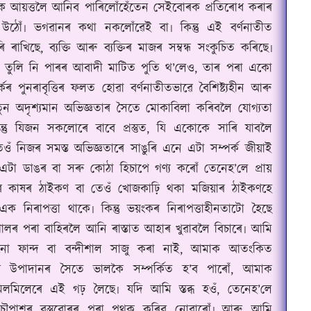
ৰক আয়ত্তলৈ আনিব পাৰিলোঁহেঁতেন সেইবোৰক প্ৰতিৰোধ কৰাৰ
উঠোঁ৷ ভগৱানৰ কথা নকলোঁৱেই বা৷ কিন্তু এই বৰ্ণনাতীত
ি ৰাখিছে, ব্যক্তি আৰু ব্যক্তিৰ মাজৰ সম্বন্ধ সংকুচিত কৰিছে৷
ৰা তুলি নি পাৰৰ আবাদী মাটিত পুতি থ’লেও, তাৰ পৰা একো
কৰ পুনৰাবৃত্তিৰ ফলত হোৱা বৰ্ণনাতীতভাৱে বৈশিষ্ট্যহীন আৰু
ুন অদৃশ্যমান অভিজ্ঞতাৰ সৈতে মোকাবিলা কৰিবলৈ যোগ্যতা
কিন্তু যিজন সকলোৰে বাবে প্ৰস্তুত, যি একোকে সাৰি যাবলৈ
 নিজৰ সমস্ত অভিজ্ঞতাৰে সাঙুৰি এনে এটা সম্পৰ্ক জীয়াই
এটা ডাঙৰ বা সৰু কোঠা হিচাপে গণ্য কৰোঁ তেনেহ’লে প্ৰায়
ৰ কাষৰ ঠাইকণ বা তেওঁ খোজকাঢ়ি থকা মজিয়াৰ ঠাইকণহে
 নিৰাপত্তা থাকে৷ কিন্তু ভয়ংকৰ নিৰাপত্তাহীনতাটো হৈছে
ালৰ পৰা বাহিৰলৈ আনি ৰাস্তাত আহাৰ খুৱাবলৈ বিচাৰে৷ আমি
নো ফান্দ বা বন্দীশাল সাজু কৰা নাই, আমাক আতংকিত
পাদানৰ সৈতে ভালকৈ সম্পৰ্কিত হ’ব পাৰোঁ, আমাক
লমিলেৰে এই গঢ় লৈছে৷ যদি আমি স্তব্ধ হওঁ, তেনেহ’লে
ৌপাশৰ বস্তুবোৰৰ পৰা পৃথক কৰিব নোৱাৰোঁ৷ আৰু আমি