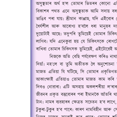
অসুস্থতাৰ অৰ্থ হ’ল তোমাৰ ভিতৰৰ কোনো এটা 
বিকাশৰ পথত এনে অসুস্থতাক আমি সদায় বৰণ কৰ
ভাঙিব পৰা যায়৷ শ্ৰীমান কাপ্পাছ, যদি এইব
ধৈৰ্যশীল আৰু আৰোগ্য হ’বলৈ ধৰা মানুহৰ দ
দুয়োটাই আছে৷ তদুপৰি তুমিয়েই তোমাৰ চিকিৎস
লাগিব৷ যদি এনেকুৱা হয় যে চিকিৎসকে ৰোগট
ৰাখিবা তোমাৰ চিকিৎসক তুমিয়েই, এইটোৱেই 
নিজকে অতি বেছি পৰ্যবেক্ষণ কৰিও নাথাকিবা
দিয়াঁ৷ নহ’লে বা তুমি অতীতক লৈ অনুশোচন
মাজত এতিয়া যি ঘটিছে, সি তোমাৰ প্ৰকৃতিগতভ
আকাংক্ষাই এতিয়াও তোমাৰ মাজত কাম কৰি আ
দিবও নোৱাৰা৷ এটি অসহায় অকলশৰীয়া ল’ৰাৰ স
জীৱনৰ প্ৰকৃত বস্তুবোৰৰ পৰা ইমানকৈ আঁতৰি
টান৷ নামৰ ব্যৱহাৰৰ ক্ষেত্ৰত সচেতন হ’ব লা
টুকুৰা-টুকুৰ হ’ব পাৰে৷ কাৰণ নামবিহীন আৰু 