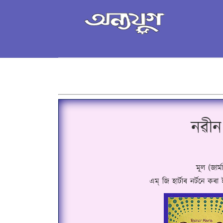
নৱীন
মূল (জাৰ্ম
এম্ জি হাৰ্টাৰ নৰ্টনে কৰ