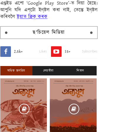
এণ্ড্ৰইড এপো ‘Google Play Store’-ত দিয়া হৈছে৷
আপুনি যদি এপ্‌টো ইন্‌ষ্টল কৰা নাই, তেন্তে ইন্‌ষ্টল
কৰিবলৈ
ইয়াত ক্লিক্ কৰক
ছ'চিয়েল মিডিয়া
2.5k+
15+
Likes
Subscribes
অধিক জনপ্ৰিয়
শেহতীয়া
শিতান