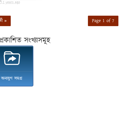
2 years ago
তী »
Page 1 of 7
প্ৰকাশিত সংখ্যাসমূহ
অন্যযুগ সমগ্ৰ