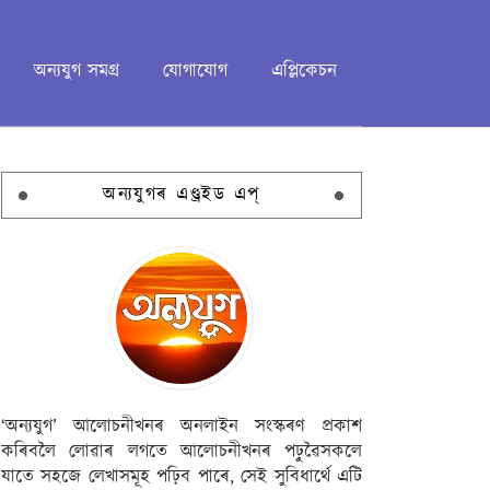
অন্যযুগ সমগ্ৰ
যোগাযোগ
এপ্লিকেচন
অন্যযুগৰ এণ্ড্ৰইড এপ্
‘অন্যযুগ’ আলোচনীখনৰ অনলাইন সংস্কৰণ প্ৰকাশ
কৰিবলৈ লোৱাৰ লগতে আলোচনীখনৰ পঢ়ুৱৈসকলে
যাতে সহজে লেখাসমূহ পঢ়িব পাৰে, সেই সুবিধাৰ্থে এটি