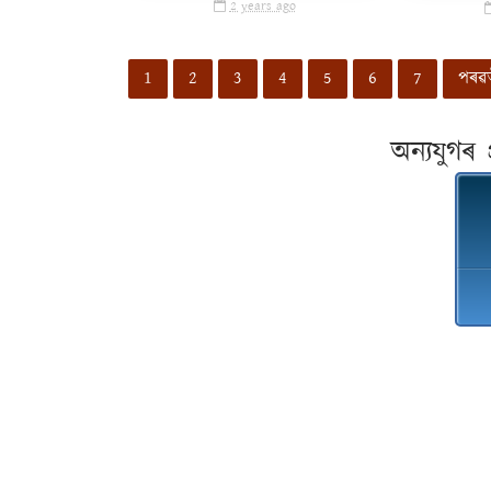
2 years ago
1
2
3
4
5
6
7
পৰৱৰ্
অন্যযুগৰ 