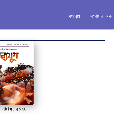
মুখ্যপৃষ্ঠা
সম্পাদনা কক্ষ
, এপ্ৰিল, ২০২৪