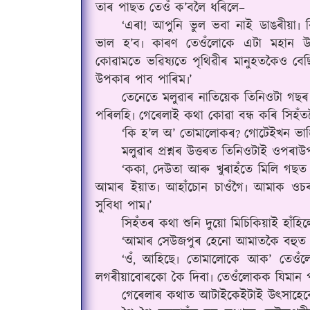
তাৰ পাছত তেওঁ ক’বলৈ ধৰিলে–
‘এৰা! আপুনি ভুল ভবা নাই ডাঙৰীয়া৷ 
ভাল হ’ব৷ কাৰণ তেওঁলোকে এটা মহান উদ
কোৱামতে ভৱিষ্যতে পৃথিৱীৰ মানুহতকৈও বে
উপকাৰ পাব পাৰিম৷’
তেনেতে মলুৱাৰ নাতিয়েক তিনিওটা গছৰ
পৰিলহি৷ গেৰেলাই কথা কোৱা বন্ধ কৰি সিহঁতল
‘কি হ’ল অ’ তোমালোকৰ
গোটেইখন ভাঙ
?
মলুৱাৰ প্ৰশ্নৰ উত্তৰত তিনিওটাই ওপৰা
‘ককা
দেউতা আৰু খুৰাহঁতে মিলি গছত 
,
আমাৰ ইয়াত৷ আহাঁচোন চাওঁগৈ৷ আমাক ওচ
সুবিধা পাম৷’
সিহঁতৰ কথা শুনি দুয়ো মিচিকিয়াই হাঁহি
‘আমাৰ সেউজপুৰ হেনো আমাতকৈ বহুত বে
‘ওঁ
আহিছে৷ তোমালোকে আক’ তেওঁল
,
লগৰীয়াবোৰকো কৈ দিবা৷ তেওঁলোকক যিমান পা
গেৰেলাৰ কথাত আটাইকেইটাই উৎসাহেৰে