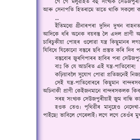
গৈ গৈ মলুৱাহঁত বহু সংখ্যক সেউজপুৰী
আৰু সেনাপতি হিতৰামে তাতে থাকি সকলো 
...
ইতিমধ্যে গ্ৰীনাৰপৰা দুদিন দুখন বাহ
আদিকে ধৰি অনেক বয়বস্তু লৈ এদল প্ৰাণী 
চাৰিচুকীয়া পোহৰ ওলোৱা যন্ত্ৰ কিছুমানৰ ল
যিবিধে যিকোনো বস্তুৰে ছবি প্ৰস্তুত কৰি দি
বস্তুবোৰ জুৰণিপাৰৰ হাবিৰ পৰা সেউজপ
বাঃ কি যে আচৰিত এই যন্ত্ৰ-পাতিবোৰ!
কঢ়িয়াবলৈ সুযোগ পোৱা প্ৰতিজনেই নিজক
সেই যন্ত্ৰ-পাতিবোৰৰে কিছুমান বান্
অচিনাকী প্ৰাণী কেইজনমানে বান্দৰসকলক কি
সৰহ সংখ্যক সেউজপুৰীয়াই জুম বান্ধি ক
হওক তেও৷ পৃথিৱীৰ মানুহেও নেদেখা-নু
পাইছে! ভাবিলে গেৰেলাই৷ লগে লগে তেওঁৰ মুখত 