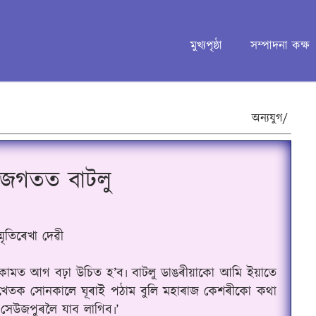
মুখ্যপৃষ্ঠা
সম্পাদনা কক্ষ
অন্যযুগ/
 জগতত বাটলু
্মৃতিৰেখা দেৱী
কামত আগ বঢ়া উচিত হ’ব৷ বাটলু ডাঙৰীয়াকো আমি ইয়াতে
তেখেতক সোনকালে ঘূৰাই পঠাম বুলি মহাৰাজ কেশৰীকো কথা
েউজপুৰলৈ যাব লাগিব৷’