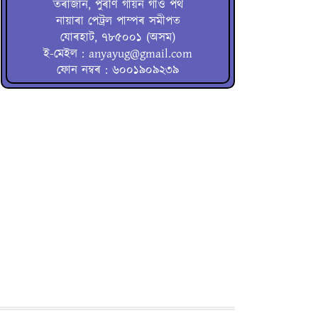
তৰাজান, পুৰণি গায়ন গাঁও পথ
নায়াৰা পেট্ৰল পাম্পৰ সমীপত
যোৰহাট, ৭৮৫০০১ (অসম)
ই-মেইল : anyayug@gmail.com
ফোন নম্বৰ : ৬০০১৯০৯২৩৯