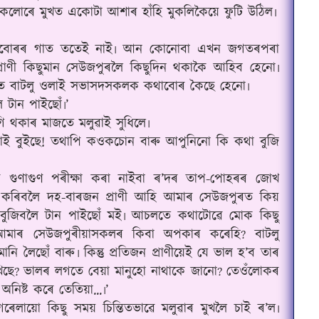
সকলোৰে মুখত একোটা আশাৰ হাঁহি মুকলিকৈয়ে ফুটি উঠিল৷
াণীবোৰৰ গাত ততেই নাই৷ আন কোনোবা এখন জগতৰপৰা
প্ৰাণী কিছুমান সেউজপুৰলৈ কিছুদিন থকাকৈ আহিব হেনো৷
নত বাটলু ওলাই সভাসদসকলক কথাবোৰ কৈছে হেনো৷
 টান পাইছোঁ৷’
থকাৰ মাজতে মলুৱাই সুধিলে৷
াই বুইছে! তথাপি কওকচোন বাৰু আপুনিনো কি কথা বুজি
ৰ গুণাগুণ পৰীক্ষা কৰা নাইবা ৰ’দৰ তাপ-পোহৰৰ জোখ
কে কৰিবলৈ দহ-বাৰজন প্ৰাণী আহি আমাৰ সেউজপুৰত কিয়
বুজিবলৈ টান পাইছোঁ মই৷ আচলতে কথাটোৱে মোক কিছু
ি আমাৰ সেউজপুৰীয়াসকলৰ কিবা অপকাৰ কৰেহি
বাটলু
?
ি লৈছোঁ বাৰু৷ কিন্তু প্ৰতিজন প্ৰাণীয়েই যে ভাল হ’ব তাৰ
িছে
ভালৰ লগতে বেয়া মানুহো নাথাকে জানো
তেওঁলোকৰ
?
?
িষ্ট কৰে তেতিয়া...৷’
গেৰেলায়ো কিছু সময় চিন্তিতভাৱে মলুৱাৰ মুখলৈ চাই ৰ’ল৷