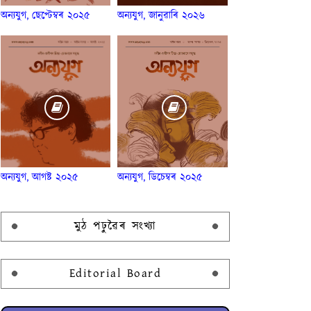
অন্যযুগ, ছেপ্টেম্বৰ ২০২৫
অন্যযুগ, জানুৱাৰি ২০২৬
অন্যযুগ, আগষ্ট ২০২৫
অন্যযুগ, ডিচেম্বৰ ২০২৫
মুঠ পঢ়ুৱৈৰ সংখ্যা
Editorial Board