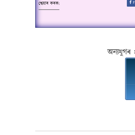
F
শ্বেয়াৰ কৰক:
অন্যযুগৰ 