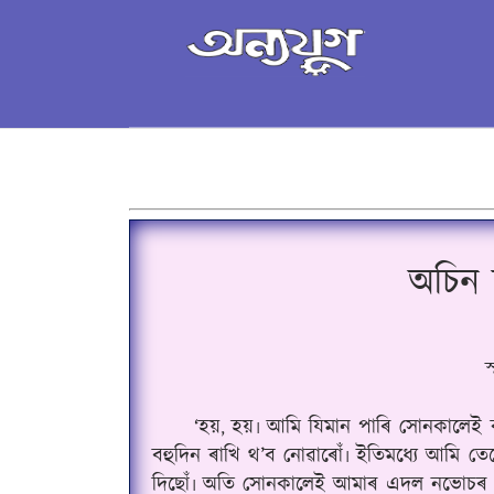
অচিন
স
‘হয়
হয়৷ আমি যিমান পাৰি সোনকালেই 
,
বহুদিন ৰাখি থ’ব নোৱাৰোঁ৷ ইতিমধ্যে আমি 
দিছোঁ৷ অতি সোনকালেই আমাৰ এদল নভোচৰ স