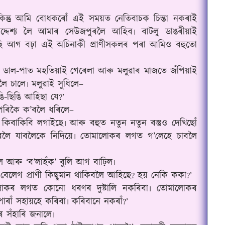
কিন্তু আমি বোধকৰোঁ এই সময়ত নেতিবাচক চিন্তা নকৰাই
্দেশ্য লৈ আমাৰ সেউজপুৰলৈ আহিব৷ বাটলু ডাঙৰীয়াই
ছি আগ বঢ়া এই অচিনাকী প্ৰাণীসকলৰ পৰা আমিও বহুতো
 ডাল-পাত মহতিয়াই গেৰেলা আৰু মলুৱাৰ মাজতে জঁপিয়াই
ৈ চালে৷ মলুৱাই সুধিলে–
ি-ছিঙি আহিছা যে
?’
উপৰিকৈ ক’বলৈ ধৰিলে–
কিবাকিবি লগাইছে৷ আৰু বহুত নতুন নতুন বস্তুও দেখিছোঁ
ৰলৈ যাবলৈকে নিদিয়ে৷ তোমালোকৰ লগত গ’লেহে চাবলৈ
লে আৰু ‘ব’লাহঁক’ বুলি আগ বাঢ়িল৷
লেগ প্ৰাণী কিছুমান থাকিবলৈ আহিছে
হয় নেকি ককা
?
?’
োকৰ লগত কোনো ধৰণৰ দুষ্টালি নকৰিবা৷ তোমালোকৰ
ৰাঁ সহায়হে কৰিবা৷ কৰিবানে নকৰাঁ
?’
 সঁহাৰি জনালে৷