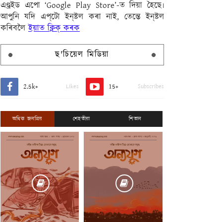
এণ্ড্ৰইড এপো ‘Google Play Store’-ত দিয়া হৈছে৷
আপুনি যদি এপ্‌টো ইন্‌ষ্টল কৰা নাই, তেন্তে ইন্‌ষ্টল
কৰিবলৈ
ইয়াত ক্লিক্ কৰক
ছ'চিয়েল মিডিয়া
2.5k+
15+
Likes
Subscribes
অধিক জনপ্ৰিয়
শেহতীয়া
শিতান