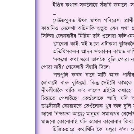
ইপ্পিৰ কথাত সকলোৱে সঁহাৰি জনালে৷ 
...
সেউজপুৰত উখল মাখল পৰিৱেশ৷ প্ৰ
কাহানিও নেদেখা অচিনাকি-অদ্ভুত যেন লগা 
সিদিনা জোনবাইৰ নিচিনা ছবি ওলোৱা ফলিখ
‘গেৰেলা কাই
মই হ’লে এটাকথা বুজিবলৈ
,
অতিথিসকলৰ আদৰ-সৎকাৰৰ কামত লাগি 
‘সকলো কথা ময়ো ভালকৈ বুজি পোৱা ন
পোৱা নাই৷’ গেৰেলাই সঁহাৰি দিলে৷
‘গছপুলি ৰুবৰ বাবে মাটি আৰু পানী
লোৱাটো বাৰু বুজিছোঁ৷ কিন্তু সেইটো কাম
দীঘলীয়াকৈ থাকি ল’ব লাগে
এইটো কথাহে 
?
চিন্তাতে পেলাইছে৷ তেওঁলোকে আহি যদ
ডাঙৰীয়াই কোৱামতে তেওঁলোক খুব ভাল বুলি মান
জানো নিশ্চয়তা আছে
মানুহৰ সমাজখন নেদেখ
?
মাজৰো কোনোবাই যদি আমাৰ কাৰোবাৰ কিবা অন
চিন্তিতভাৱে কথাখিনি কৈ মলুৱা ৰ’ল৷ 