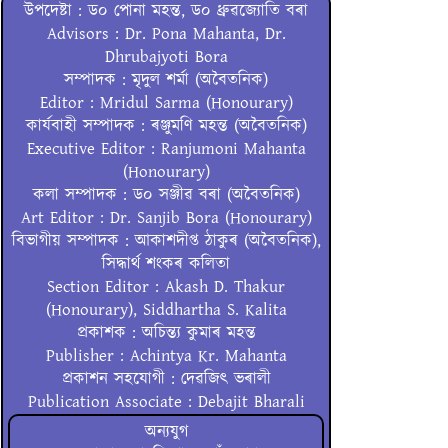
উপদেষ্টা : ড০ পোনা মহন্ত, ড০ ধ্ৰুৱজ্যোতি বৰা
Advisors : Dr. Pona Mahanta, Dr.
Dhrubajyoti Bora
সম্পাদক : মৃদুল শৰ্মা (অবৈতনিক)
Editor : Mridul Sarma (Honourary)
কাৰ্যবাহী সম্পাদক : ৰঞ্জুমণি মহন্ত (অবৈতনিক)
Executive Editor : Ranjumoni Mahanta
(Honourary)
কলা সম্পাদক : ড০ সঞ্জীৱ বৰা (অবৈতনিক)
Art Editor : Dr. Sanjib Bora (Honourary)
বিভাগীয় সম্পাদক : আকাশদীপ্ত ঠাকুৰ (অবৈতনিক),
সিদ্ধাৰ্থ শংকৰ কলিতা
Section Editor : Akash D. Thakur
(Honourary), Siddhartha S. Kalita
প্ৰকাশক : অচিন্ত্য কুমাৰ মহন্ত
Publisher : Achintya Kr. Mahanta
প্ৰকাশন সহযোগী : দেৱজিৎ ভৰালী
Publication Associate : Debajit Bharali
অন্যযুগ