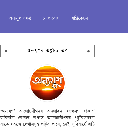
অন্যযুগ সমগ্ৰ
যোগাযোগ
এপ্লিকেচন
অন্যযুগৰ এণ্ড্ৰইড এপ্
‘অন্যযুগ’ আলোচনীখনৰ অনলাইন সংস্কৰণ প্ৰকাশ
কৰিবলৈ লোৱাৰ লগতে আলোচনীখনৰ পঢ়ুৱৈসকলে
যাতে সহজে লেখাসমূহ পঢ়িব পাৰে, সেই সুবিধাৰ্থে এটি