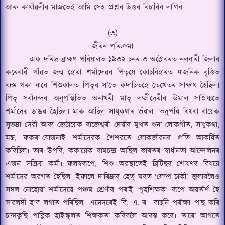
আৰু কাৰ্যাৱলীৰ মাজতেই আমি সেই প্ৰশ্নৰ উত্তৰ বিচাৰিব লাগিব৷
(
৩)
জীৱন পৰিক্ৰমা
এক দৰিদ্ৰ ব্ৰাহ্মণ পৰিয়ালত ১৯৩২ চনৰ ৩ অক্টোবৰত নলবাৰী জিলাৰ
কৰেবাৰী গাঁৱত জন্ম হোৱা শৰ্মাদেৱৰ পিতৃয়ে কোচবিহাৰত যাজনিক বৃত্তিত
ব্যস্ত থকা বাবে শিশুকালত পিতৃৰ স
’
তে কদাচিতহে তেখেতৰ সাক্ষাৎ হৈছিল৷
পিতৃ সৰ্বানন্দৰ অনুপস্থিতিত অনাখৰী মাতৃ লক্ষ্মীদেৱীৰ উমাল সান্নিধ্যতে
শৰ্মাদেৱ ডাঙৰ হৈছিল৷ মাক আছিল সাধুকথাৰ ভঁৰাল৷ তদুপৰি
বিধবা বায়েক
সুভদ্ৰা দেৱী আৰু জেঠায়েক ৰাজেশ্বৰী দেৱীৰ মুখত শুনা লোকগীত
,
সাধুকথা
,
মন্ত্ৰ
,
ফকৰা-যোজনাই শৰ্মাদেৱক শৈশৱতে লোকজীৱনৰ প্ৰতি আকৰ্ষিত
কৰিছিল৷
তা
ৰ উপৰি
,
ককায়েক ৰামচন্দ্ৰ আছিল ভাৰতৰ স্বাধীনতা আন্দোলনৰ
এজন সক্ৰিয় কৰ্মী
৷ ফলস্বৰূপে
,
শিশু অৱস্থাতেই ব্ৰিটিছৰ শোষণৰ বিষয়ে
শৰ্মাদেৱ অৱগত হৈছিল৷ ইফালে দাৰিদ্ৰ্যৰ হেতু ঘৰত
‘
লেম্প-চাকী
’
জ্বলাবলৈও
সম্বল নোহোৱা শৰ্মাদেৱে পঞ্চম শ্ৰেণীৰ পৰাই
‘
গৃহশিক্ষক
’
ৰূপে অৱতীৰ্ণ হৈ
স্বাৱলম্বী হ
’
ব লগাত পৰিছিল৷ এনেদৰেই বি. এ.-ৰ
বাছনি পৰীক্ষা পাছ কৰি
চান্দকুছি পাব্লিক হাইস্কুলত শিক্ষকতা কৰিবলৈ আৰম্ভ কৰে৷ তাৰো আগতে