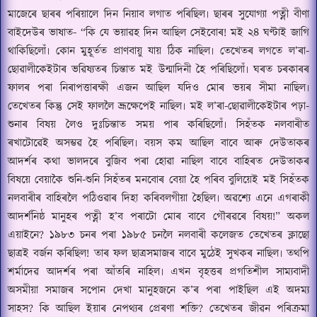
মাজেৰে ছাৰৰ পৰিয়ালে দিন নিয়াব লগাত পৰিছিল৷ ছাৰৰ সুযোগ্যা পত্নী বীণা
বাইদেউৰ ভাষাত-
“
কি যে ভয়াৱহ দিন আছিল সেইবোৰ
!
মই ২৪ ঘণ্টাই জাগি
থাকিছিলোঁ৷ কোন মুহূৰ্তত প্ৰাণবায়ু যায় ঠিক নাছিল৷ তেখেতৰ লগতে ল
’
ৰা-
ছোৱালীকেইটাৰ ভৱিষ্যতৰ চিন্তাত মই উন্মাদিনী হৈ পৰিছিলোঁ৷ ঘৰত চৰকাৰৰ
ফালৰ পৰা নিৰাপত্তাৰক্ষী এজন আছিল যদিও মোৰ ভয়ৰ সীমা নাছিল৷
তেখেতৰ কিন্তু সেই ফাললৈ ভ্ৰূক্ষেপেই নাছিল৷ মই ল
’
ৰা-ছোৱালীকেইটাৰ পঢ়া-
শুনাৰ বিষয় লৈও দুঃচিন্তাত সময় পাৰ কৰিছিলোঁ৷ সিহঁতক নলবাৰীত
ৰখাটোৱেই অসম্ভৱ হৈ পৰিছিল৷ বয়স কম আছিল বাবে আৰু দেউতাকৰ
আদৰ্শৰ কথা ভালদৰে বুজিব পৰা হোৱা নাছিল বাবে বাহিৰত দেউতাকৰ
বিষয়ে বেয়াকৈ শুনি-শুনি সিহঁতৰ মনবোৰ বেয়া হৈ পৰিব বুলিয়েই মই সিহঁতক
নলবাৰীৰ বাহিৰলৈ পঠিওৱাৰ দিহা কৰিবলগীয়া হৈছিল৷ অৱশ্যে এনে এগৰাকী
আদৰ্শনিষ্ঠ মানুহৰ পত্নী হ
’
ব পৰাটো মোৰ বাবে গৌৰৱৰে বিষয়!
”
অকল
এয়াইনে
?
১৯৮৩ চনৰ পৰা ১৯৮৫ চনলৈ নলবাৰী কলেজত তেখেতৰ ক্লাছো
ছাত্ৰই বৰ্জন কৰিছিল! তাৰ ফল ছাত্ৰসমাজৰ বাবে মুঠেই সুখকৰ নাছিল৷ তথপি
শৰ্মাদেৱ আদৰ্শৰ পৰা আঁতৰি নাহিল৷ এখন বৃহত্তৰ প্ৰগতিশীল সাম্যবাদী
অসমীয়া সমাজৰ সপোন
দেখা মানুহজনে ক
’
ৰ পৰা পাইছিল এই অদম্য
সাহস
?
কি আছিল ইয়াৰ নেপথ্যৰ প্ৰেৰণা শক্তি
?
তেখেতৰ জীৱন পৰিক্ৰমা