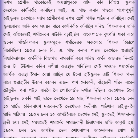
দশম শ্ৰেণীত থাকোঁতেই অময়াপুৰকে আদি কৰি বিভিন্ন স্কুলত
তেখেতে কাৰ্যনিৰ্বাহ কৰিছিল৷ আই. এ. পাছ কৰাৰ পাছতে গংগাপুখুৰী
হাইস্কুলত তেখেতে সপ্তম শ্ৰেণীৰপৰা দশম শ্ৰেণী
পৰ্যন্ত পাঠদান কৰিছিল৷ সেই
স্কুলবোৰত অতি কম সময়ৰ বাবে কাৰ্যনিৰ্বাহ কৰিছিল যদিও
,
শিক্ষকতাৰ প্ৰতি
সেই অভিজ্ঞতাই শৰ্মাদেৱৰ ধাউতি বঢ়াইছিল৷ অংকশাস্ত্ৰত বুৎপত্তি থকা বাবে
ওচৰৰ গাঁওবিলাকৰ স্কুলসমূহত শৰ্মাদেৱক সকলোৱে শিক্ষক হিচাপে
বিচাৰিছিল৷ ১৯৫৪ চনত
বি. এ. পাছ কৰাৰ পাছত তেখেতে গুৱাহাটী
বিশ্ববিদ্যালয়ৰ অৰ্থনীতি বিভাগত নামভৰ্তি কৰে যদিও অৰ্থৰ অভাৱত দিনটো
৩-
৪
টা টিউশ্যন কৰিব লগীয়া অৱস্থাত পৰিছিল৷ সেই সময়ত শমাৰ্দেৱৰ
আৰ্থিক অৱস্থা ইমান বেয়া আছিল যে টংলা হাইস্কুলত এটি শিক্ষক পদৰ
বাবে
গুৱাহাটীৰ উজান বজাৰৰ এজন পাণ দোকানী
,
বাঁহজানী গাঁৱৰ ৰমেন
চৌধুৰীৰ পৰা পইচা ধাৰলৈ লৈ পোষ্টকাৰ্ডত দৰ্খাস্ত দিছিল৷ অৱশেষত টংলা
হাইস্কুলত চাকৰি পাই তাতে তেখেতে ১৪ মাহ শিক্ষকতা কৰে৷ ১৯৫৬ চনৰ
১৫ মাৰ্চত হৰিনাৰায়ণ দত্তবৰুৱাই তেখেতক দেৱীৰাম পাঠশালা হাইস্কুললৈ
মাতি পঠিয়ায়৷ ১৯৫৭ চনৰ ১৫ আগষ্টলৈকে তেখেত সেই স্কুলতেই শিক্ষাদানত
ব্ৰতী হয়৷ সেই সময়তেই শমাৰ্দেৱ সমাজবাদী চিন্তাধাৰাৰ প্ৰতি আকৃষ্ট হয়৷
১৯৫৭ চনৰ ১৭ আগষ্টত তেল শোধনাগাৰ আন্দোলনত যোগ দি