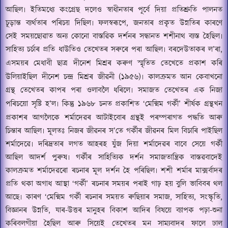
আছিল৷ ইতিমধ্যে কংগ্ৰেছ দলেও স্বাধীনতাৰ পূৰ্বে দিয়া প্ৰতিশ্ৰুতি পালনত
চূড়ান্ত ব্যৰ্থতাৰ পৰিচয় দিছিল৷ ফলস্বৰূপে
,
জনতাৰ প্ৰকৃত উন্নতিৰ কাৰণে
সেই সময়ছোৱাত অন্য কোনো বাস্তৱিক দৰ্শনৰ সন্ধানত শশীনাথ ব্যস্ত হৈছিল৷
সাহিত্য চৰ্চাৰ প্ৰতি ধাউতিও
তেখেতৰ
সৰুৰে পৰা আছিল৷ বৰদেউতাকৰ ল
’
ৰা
,
এসময়ৰ মেধাবী ছাত্ৰ দীনেশ মিশ্ৰৰ কৰুণ স্মৃতিত
তেখেতে
প্ৰকাশ কৰি
উলিয়াইছিল দীনেশ চন্দ্ৰ মিশ্ৰৰ জীৱনী (১৯৫৬)৷ কালক্ৰমত আন কেবাখনো
গ্ৰন্থ তেখেতৰ কাপৰ পৰা ওলাবলৈ ধৰিলে৷ সমাজত
তেখেতৰ
এক নিজা
পৰিচয়ো সৃষ্টি হ
’
ল৷ কিন্তু ১৯৬৮ চনত প্ৰকাশিত
‘
মেক্মিম গৰ্কী
’
শীৰ্ষক গ্ৰন্থখন
প্ৰকাশৰ আগলৈকে শৰ্মাদেৱৰ আটাইবোৰ গ্ৰন্থই পৰম্পৰাগত পদ্ধতি আৰু
চিন্তাৰ আছিল৷ মূলতঃ নিজৰ জীৱনৰ স
’
তে গৰ্কী
ৰ জীৱনৰ মিল বিচাৰি পাইছিল
শৰ্মাদেৱে৷ দৰিদ্ৰতাৰ লগত আহৰহ যুঁজ দিয়া শৰ্মাদেৱৰ বাবে সেয়ে গৰ্কী
আছিল
আদৰ্শ পুৰুষ৷ গৰ্কীৰ সাহিত্যিক দৰ্শন সমাজতান্ত্ৰিক বাস্তৱবাদেই
কালক্ৰমত শৰ্মাদেৱৰো ৰচনাৰ মূল দৰ্শন হৈ পৰিছিল৷ শশী শৰ্মাৰ মাক্সৰ্বাদৰ
প্ৰতি থকা অগাধ আস্থা
‘
গৰ্কী
’
ৰচনাৰ সময়ৰ পৰাই গাঢ় হয় বুলি ভাবিবৰ
থল
আছে৷ কাৰণ
‘
মেক্মিম গৰ্কী
ৰচনাৰ সময়ত ৰুছিয়াৰ সমাজ
,
সাহিত্য
,
সংস্কৃতি
,
বিজ্ঞানৰ উন্নতি
,
যাৰ-উত্তৰ মানুহৰ বিকাশ আদিৰ বিষয়ে ব্যাপক পঢ়া-শুনা
কৰিবলগীয়া হৈছিল আৰু সিয়েই তেখেতৰ মন সাম্যবাদৰ ফালে ঢাল