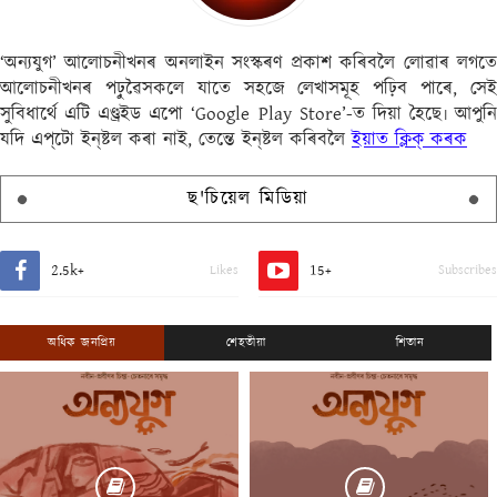
‘অন্যযুগ’ আলোচনীখনৰ অনলাইন সংস্কৰণ প্ৰকাশ কৰিবলৈ লোৱাৰ লগতে
আলোচনীখনৰ পঢ়ুৱৈসকলে যাতে সহজে লেখাসমূহ পঢ়িব পাৰে, সেই
সুবিধাৰ্থে এটি এণ্ড্ৰইড এপো ‘Google Play Store’-ত দিয়া হৈছে৷ আপুনি
যদি এপ্‌টো ইন্‌ষ্টল কৰা নাই, তেন্তে ইন্‌ষ্টল কৰিবলৈ
ইয়াত ক্লিক্ কৰক
ছ'চিয়েল মিডিয়া
2.5k+
15+
Likes
Subscribes
অধিক জনপ্ৰিয়
শেহতীয়া
শিতান