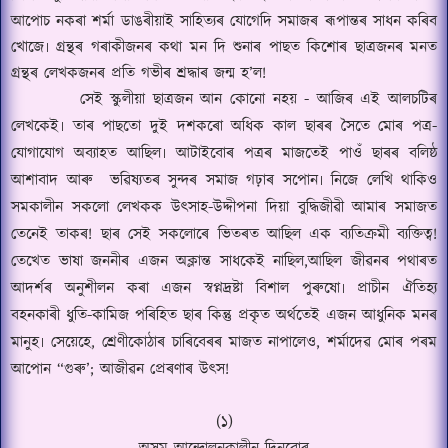
আপোচ নকৰা শৰ্মা ডাঙৰীয়াই সাহিত্যৰ যোগেদি সমাজৰ ৰূপান্তৰ সাধন কৰিব
খোজে৷ গ্ৰন্থৰ গৰাকীজনৰ কথা মন দি শুনাৰ পাছত কিশোৰ ছাত্ৰজনৰ মনত
গ্ৰন্থৰ লেখকজনৰ প্ৰতি গভীৰ শ্ৰদ্ধাৰ জন্ম হ
’
ল
!
সেই স্কুলীয়া ছাত্ৰজন আন কোনো নহয় - আজিৰ এই আলচটিৰ
লেখকেই৷ তাৰ পাছতো দুই দশকৰো অধিক কাল ছাৰৰ সৈতে মোৰ পত্ৰ-
যোগাযোগ অব্যাহত আছিল৷ আটাইবোৰ পত্ৰৰ মাজতেই পাওঁ ছাৰৰ বলিষ্ঠ
আশাবাদ আৰু
ভৱিষ্যতৰ সুন্দৰ সমাজ গঢ়াৰ সপোন৷ নিজে লেখি থাকিও
সমকালীন সকলো লেখকক উৎসাহ-উদ্দীপনা দিয়া বুদ্ধিজীৱী আমাৰ সমাজত
তেনেই তাকৰ
!
ছাৰ সেই সকলোৰে ভিতৰত আছিল এক ব্যতিক্ৰমী ব্যক্তিত্ব
!
তেখেত ভাষা জননীৰ এজন অক্লান্ত সাধকেই নাছিল,
আছিল জীৱনৰ পথাৰত
আদৰ্শৰ অনুশীলন কৰা এজন স্ব
প্ন
দ্ৰষ্টা বিশাল পুৰুষো৷ প্ৰাচীন ঐতিহ্য
বহনকাৰী ধুতি-কামিজ পৰিহিত ছাৰ কিন্তু প্ৰকৃত অৰ্থতেই এজন আধুনিক মনৰ
মানুহ৷ সেয়েহে
,
শ্ৰেণীকোঠাৰ চাৰিবেৰৰ মাজত নাপালেও
,
শৰ্মাদেৱ মোৰ পৰম
আপোন
“
গুৰু
’;
আজীৱন প্ৰেৰণাৰ উৎস
!
(
১)