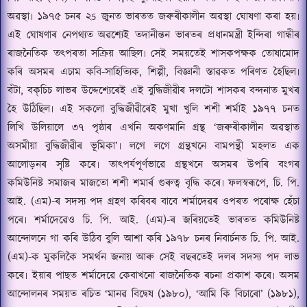
অৱস্থা৷ ১৯৭৫ চনৰ ২5 জুনত ভাৰতত জৰুৰীকালীন অৱস্থা ঘোষণা কৰা হয়৷
এই ঘোষণাৰ নেপথ্যত অৱশ্যেই তদানীন্তন ভাৰতৰ প্ৰধানমন্ত্ৰী ইন্দিৰা গান্ধীৰ
ৰাজনৈতিক তৎপৰতা সক্ৰিয় আছিল৷ সেই সময়তেই শাসকপক্ষক
তোষামোদ
কৰি অসমৰ এচাম কবি-
সাহিত্যিক
,
শিল্পী
,
বিজ্ঞানী স্তাৱকত পৰিণত হৈছিল৷
বঁটা
,
বক্‌চিচ লাভৰ উদ্দেশ্যেৰেই এই বুদ্ধিজীৱীৰ দলটো শাসকৰ বন্দনাত মুখৰ
হৈ উঠিছিল৷ এই সকলো বুদ্ধিজীৱীৰেই মুখা খুলি শশী শৰ্মাই ১৯৭৭ চনত
লিখি উলিয়ালে ৩৭ পৃষ্ঠাৰ এখনি অকণমানি গ্ৰন্থ
‘
জৰুৰীকালীন অৱস্থাত
অসমীয়া বুদ্ধিজীৱীৰ ভূমিকা
’
৷ লগে লগে গ্ৰন্থখনে বামপন্থী মহলত এক
আলোড়নৰ সৃষ্টি কৰে৷ তাৎপৰ্যপূৰ্ণভাৱে গ্ৰন্থখনে অসমৰ উপৰি বংগৰ
কমিউনিষ্ট সমাজৰ মাজতো শশী শমাৰ্ৰ গুৰুত্ব বৃদ্ধি কৰে৷ ফলস্বৰূপে
,
চি. পি.
আই. (এম)-ৰ সদস্য পদ গ্ৰহণ কৰিবৰ বাবে শৰ্মাদেৱৰ ওপৰত পৰোক্ষ হেঁচা
পৰে৷ শৰ্মাদেৱেও চি. পি. আই. (এম)-ৰ জৰিয়তেই ভাৰতত কমিউনিষ্ট
আন্দোলনে গা কৰি উঠিব বুলি আশা কৰি ১৯৭৮ চনৰ নিবাৰ্চনত চি. পি. আই.
(এম)-ক মুকলিকৈ সমৰ্থন জনায়
আৰু সেই বছৰতেই দলৰ সদস্য পদ লাভ
কৰে৷ ইয়াৰ পাছত শৰ্মাদেৱে কেবাখনো ৰাজনৈতিক ৰচনা প্ৰকাশ কৰে৷ অসম
আন্দোলনৰ সময়ত ৰচিত
‘
মানৱ বিদ্বেষ (১৯৮০)
, ‘
আমি কি বিচাৰো
’ (
১৯৮১)
,