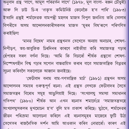
অনুবাদ গ্ৰন্থ
‘
লাগে
,
আমূল পৰিৱৰ্তন লাগে
’ (
১৯৭৮
,
মূল বাংলা- ৰঞ্জন চৌধুৰী)
আৰু লি চাউ চি-ৰ
‘
প্ৰকৃত কমিউনিষ্ট কেনেকৈ হ
’
ব পাৰি
’ (
১৯৮৩)
ইত্যাদি
গ্ৰন্থই শৰ্মাদেৱক বামপন্থী মহলৰ মাজত বিপুল জনপ্ৰিয় কৰি তোলাৰ
বিপৰীতে অসম আন্দোলনকাৰীসকলৰ মাজত
‘
মূৰৰ বিষ
’
ৰূপে
পৰিগণিত
কৰাইছিল
!
‘
মানৱ বিদ্বেষ
’
নামৰ গ্ৰন্থখনত তেখেতে অন্যায় অনাচাৰ
,
শোষণ-
নিপীড়ণ
,
ভয়-ভাবুকিক চিৰদিনৰ কাৰণে নাইকীয়া কৰি সমাজতন্ত্ৰ গঢ়াৰ
হেঁপাহৰ সৰল বৰ্ণনা দিছে৷
‘
আমি কি বিচাৰোঁ শীৰ্ষক গ্ৰন্থতো শোষণ-
নিস্পেষণহীন বিশ্ব গঢ়াৰ সপোন বাস্তৱায়িত কৰাৰ বাবে সমাজতান্ত্ৰিক বিপ্লৱৰ
সূচনা কৰিবলৈ সকলোকে আ
হ্বা
ন জনাইছে৷
‘
ফেচীবাদ বনাম বাম-গণতান্ত্ৰিক মৰ্চা
’ (
১৯৮১) গ্ৰন্থখন অসম
আন্দোলনৰ সময়ৰ গুৰুত্বপূৰ্ণ ৰচনা৷ এই গ্ৰন্থত লেখকে ফেচীবাদৰ সৈতে
সমাজতন্ত্ৰৰ বিৰোধ সমূহ আঙুলিয়াই দিছে৷
‘
সংখ্যালঘু সমস্যা সমাধানৰ
গতিপথ
’ (
১৯৮০) শীৰ্ষক আন এখন ৰচনাত শমাৰ্দে
ৱে
‘
সমাজতন্ত্ৰতহে
সংখ্যালঘুসকলৰ দুখমোচন হ
’
ব
’
বুলি মত প্ৰকাশ কৰিছে৷ মুঠতে
,
শৰ্মাদেৱৰ
জীৱন পৰিক্ৰমা আলোচনা কৰিলে এই ৰচনাসমূহৰ মাজেৰে ফুটি উঠা
তেখেতৰ
ৰাজনৈতিক দৰ্শন আমি
আওকান কৰিব নোৱাৰোঁ৷ কাৰণ এই