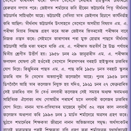
তেখেতে কাৰাবৰণ কৰে৷ ফলত তেখেতে দেৱীৰাম হাইস্কুলৰ চাকৰিটো
হেৰুৱাব লগাত
পৰে৷ জেইলত শৰ্মাদেৱ কবি হীৰেন ভট্টাচাৰ্যৰ পিতৃ তীৰ্থনাথ
ভ
ট্টাচাৰ্যৰ সান্নিধ্যলৈ আহে৷
ভ
ট্টাচাৰ্যই
তেতিয়া
তাত
জেইলাৰ হিচাপে কাৰ্যনিৰ্ৱাহ
কৰি আছিল৷ তীৰ্থনাথ ভট্টাচাৰ্যৰ উৎসাহতে তেখেতে অসমীয়া বিষয়ত এম. এ.
পৰীক্ষা দিয়াৰ সিদ্ধান্ত গ্ৰহণ কৰে আৰু
জেইলৰ ভিতৰতেই পৰীক্ষাৰ বাবে
নিজক প্ৰস্তুত কৰে৷ সেইমতে কাৰাগাৰৰ পৰা মুক্ত হোৱাৰ পাছতে তীৰ্থনাথ
ভট্টাচাৰ্যই
সাজি থকা ঘৰতে থাকি এম. এ. পৰীক্ষাত অৱতীৰ্ণ হৈ উচ্চ পৰ্যায়ৰ
দ্বিতীয়
শ্ৰেণীত উত্তীৰ্ণ হয়৷ ১৯৫৮ চনৰ ২৯ জানুৱাৰীত এম. এ. পৰীক্ষাৰ
ফলাফল ঘোষণা নৌ হওঁতেই তেখেতে শিৱসাগৰৰ বৰহাট হাইস্কুলৰ চাকৰিত
যোগ দিয়ে৷ কিছুদিনৰ পাছত এম. এ. পাছ কৰি ১৯৫৮ চনত বৰহাট স্কুলৰ
চাকৰি বাদ দি তেখেত অভয়াপুৰী কলেজলৈ আহে৷ পুনৰ ১৯৫৯ চনত
ডিগবৈলৈ আহি তাৰ কলেজত নিযুক্ত হয় যদিও
,
১৯৬১ চনৰ ২৭ ফেব্ৰুৱা
ৰি
ত
সেই চাকৰিও বাদ দি
তেওঁ
নলবাৰী কলেজৰ সেই সময়ৰ অধ্যক্ষ স্বনামধন্য
সাহিত্যিক ঐলোক্য নাথ গোস্বামীৰ পৰামৰ্শ মতে নলবাৰী কলেজৰ চাকৰিত
যোগ দিয়ে৷ নানান ঘাত-প্ৰতিঘাতৰ
মাজেৰে সুদীৰ্ঘ
৩২ বছৰ কাল নলবাৰী
কলেজত অধ্যপনা কৰি ১৯৯৩ চনৰ ১ মাৰ্চত শৰ্মাদেৱে অৱসৰ গ্ৰহণ কৰে৷
মুঠতে শমাৰ্দেৱৰ শিক্ষকতা জীৱনো নানান অভিজ্ঞতাৰে সমৃদ্ধ৷ অৰ্থসংকটৰ
বাবেই ছাত্ৰাৱস্থাৰ পৰাই শিক্ষকতা বৃত্তি গ্ৰহণ কৰা শৰ্মাদেৱক যথাৰ্থভাৱেই