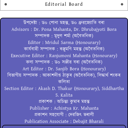
Editorial Board
উপদেষ্টা : ড০ পোনা মহন্ত, ড০ ধ্ৰুৱজ্যোতি বৰা
Advisors : Dr. Pona Mahanta, Dr. Dhrubajyoti Bora
সম্পাদক : মৃদুল শৰ্মা (অবৈতনিক)
Editor : Mridul Sarma (Honourary)
কাৰ্যবাহী সম্পাদক : ৰঞ্জুমণি মহন্ত (অবৈতনিক)
Executive Editor : Ranjumoni Mahanta (Honourary)
কলা সম্পাদক : ড০ সঞ্জীৱ বৰা (অবৈতনিক)
Art Editor : Dr. Sanjib Bora (Honourary)
বিভাগীয় সম্পাদক : আকাশদীপ্ত ঠাকুৰ (অবৈতনিক), সিদ্ধাৰ্থ শংকৰ
কলিতা
Section Editor : Akash D. Thakur (Honourary), Siddhartha
S. Kalita
প্ৰকাশক : অচিন্ত্য কুমাৰ মহন্ত
Publisher : Achintya Kr. Mahanta
প্ৰকাশন সহযোগী : দেৱজিৎ ভৰালী
Publication Associate : Debajit Bharali