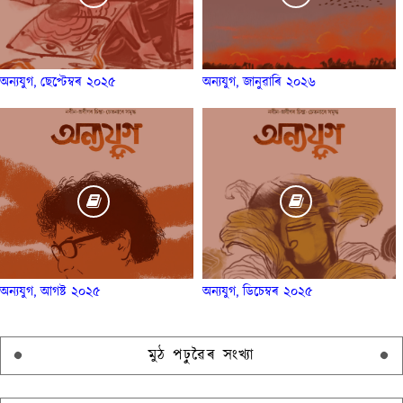
অন্যযুগ, ছেপ্টেম্বৰ ২০২৫
অন্যযুগ, জানুৱাৰি ২০২৬
অন্যযুগ, আগষ্ট ২০২৫
অন্যযুগ, ডিচেম্বৰ ২০২৫
মুঠ পঢ়ুৱৈৰ সংখ্যা