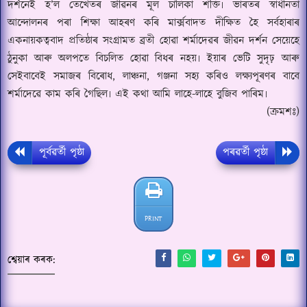
দৰ্শনেই হ
’
ল তেখেতৰ জীৱনৰ মূল চালিকা শক্তি৷ ভাৰতৰ স্বাধীনতা
আন্দোলনৰ পৰা শিক্ষা আহৰণ কৰি মাৰ্ক্সবাদত দীক্ষিত হৈ সৰ্বহাৰাৰ
একনায়কত্ববাদ প্ৰতিষ্ঠাৰ সংগ্ৰামত ব্ৰতী হোৱা শৰ্মাদেৱৰ জীৱন দৰ্শন সেয়েহে
ঠুনুকা আৰু অলপতে বিচলিত হোৱা বিধৰ নহয়৷ ইয়াৰ ভেটি সুদৃঢ়
আৰু
সেইবাবেই
সমাজৰ বিৰোধ
,
লাঞ্চনা
,
গঞ্জনা সহ্য কৰিও লক্ষ্যপূৰণৰ বাবে
শৰ্মাদেৱে কাম কৰি গৈছিল৷ এই কথা আমি লাহে-লাহে বুজিব পাৰিম৷
(ক্ৰমশঃ)
পূৰ্বৱৰ্তী পৃষ্ঠা
পৰৱৰ্তী পৃষ্ঠা
PRINT
শ্বেয়াৰ কৰক: