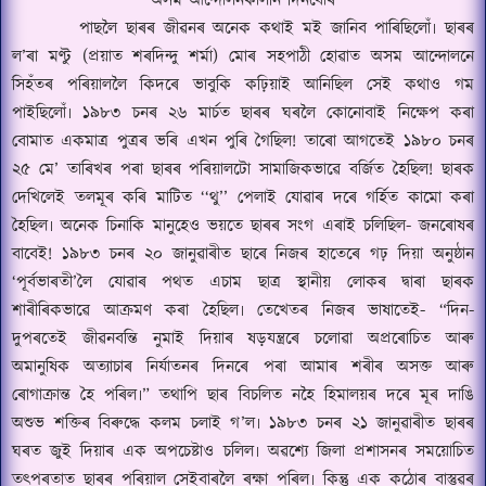
অসম আন্দোলনকালীন দিনবোৰ
পাছলৈ ছাৰৰ জীৱনৰ অনেক কথাই মই জানিব পাৰিছিলোঁ৷ ছাৰৰ
ল
’
ৰা
মণ্টু
(প্ৰয়াত শৰদিন্দু শৰ্মা) মোৰ সহপাঠী হোৱাত অসম আন্দোলনে
সিহঁতৰ পৰিয়াললৈ কিদৰে ভাবুকি কঢ়িয়াই আনিছিল সেই কথাও গম
পাইছিলোঁ৷ ১৯৮৩ চনৰ
২৬
মাৰ্চত ছাৰৰ ঘৰলৈ কোনোবাই নিক্ষেপ কৰা
বোমাত একমাত্ৰ পুত্ৰৰ ভৰি এখন পুৰি গৈছিল
!
তাৰো আগতেই ১৯৮০ চনৰ
২৫ মে
’
তাৰিখৰ পৰা ছাৰৰ পৰিয়ালটো সামাজিকভাৱে বৰ্জিত হৈছিল
!
ছাৰক
দেখিলেই তলমূৰ কৰি মাটিত
‘‘
থু
’’
পেলাই যোৱাৰ দৰে গৰ্হিত কামো কৰা
হৈছিল৷ অনেক চিনাকি মানুহেও ভয়তে ছাৰৰ সংগ এৰাই চলিছিল- জনৰোষৰ
বাবেই
!
১৯৮৩ চনৰ ২০ জানুৱাৰীত ছাৰে নিজৰ হাতেৰে গঢ় দিয়া অনুষ্ঠান
‘
পূৰ্বভাৰতী
’
লৈ যোৱাৰ পথত এচাম ছাত্ৰ স্থানীয় লোকৰ দ্বাৰা ছাৰক
শাৰীৰিকভাৱে আক্ৰমণ কৰা হৈছিল৷ তেখেতৰ নিজৰ ভাষাতেই-
“
দিন-
দুপৰতেই জীৱনবন্তি নুমাই দিয়াৰ ষড়যন্ত্ৰৰে চলোৱা অপ্ৰৰোচিত আৰু
অমানুষিক অত্যাচাৰ নিৰ্যাতনৰ দিনৰে পৰা আমাৰ শৰীৰ অসক্ত আৰু
ৰোগাক্ৰান্ত হৈ পৰিল৷
”
তথাপি ছাৰ বিচলিত নহৈ হিমালয়ৰ দৰে মূৰ দাঙি
অশুভ শক্তিৰ বিৰুদ্ধে কলম চলাই গ
’
ল
৷
১৯৮৩ চনৰ ২১ জানুৱাৰীত ছাৰৰ
ঘৰত জুই দিয়াৰ এক অপচেষ্টাও চলিল৷ অৱশ্যে জিলা প্ৰশাসনৰ সময়োচিত
তৎপৰতাত ছাৰৰ পৰিয়াল সেইবাৰলৈ ৰক্ষা পৰিল৷ কিন্তু এক কঠোৰ বাস্তুৱৰ