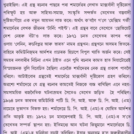
খুৱাইছিল৷ এই গ্ৰন্থ ৰচনাৰ পাছৰে পৰা শমাৰ্দেৱৰ লেখাত
মাক্সৰ্বাদী দৃষ্টিকোণ
পৰিস্ফূট হয় আৰু সাহিত্য-সমাজ
,
সংস্কৃতি সন্দৰ্ভত তেখেতৰ বস্তুবাদী
দৃষ্টিভংগীয়ে এক নতুন আয়তন লাভ কৰে৷ অৰ্থাৎ ক
’
বলৈ গ
’
লে
‘
মেক্সিম গৰ্কী
’
শমাৰ্দেৱৰ লেখক জীৱনৰ
‘
টাৰ্নিং পই
ণ্ট’
৷ এই গ্ৰন্থৰ বাবে তেখেতে
‘
ছোভিয়েট
দেশ নেহৰু বঁটা
’
ও লাভ কৰে৷ ১৯৭১ চনত তেখেতৰ কাপৰ পৰা
ওলায়
‘
লেনিন
,
ৰুচবিপ্লৱ আৰু ভাৰত
’ নামৰ গ্ৰন্থখন
৷ গ্ৰন্থখনে অসমৰ ভিতৰে-
বাহিৰে কমিউনিজ্‌মৰ আৰ্দশৰ প্ৰচাৰক হিচাপে বিপুল খ্যাতি
অৰ্জন কৰে৷ সেই
সময়ৰ নলবাৰীৰ নিচিনা এখন
ঠাইত এনে পুথি ৰচনাৰ কামত হাত দিয়াটোৱেই
বিস্ময়জনক বুলি বিবেচিত হৈছিল! এনেকৈ শৰ্মাদেৱৰ নেক গ্ৰন্থ প্ৰকাশ পাবলৈ
ধৰিলে৷ আটাইবোৰ গ্ৰন্থতেই শমাৰ্দেৱে মাক্সৰ্বাদী দৃষ্টিকোণ গ্ৰহণ কৰিলে৷
অৱশ্যে শৰ্মাদেৱে যে গ্ৰন্থ ৰচনাৰ কামতেই নিজকে
ব্যস্ত ৰাখিছিল এনে নহয়-
সমসাময়িক ৰজনৈতিক ঘটনাক্ৰমৰ সৈতেও তেখেত জড়িত
হৈ পৰিছিল৷
১৯৬৪ চনত ভাৰতৰ কমিউনিষ্ট পাটি চি. পি. আই. আৰু চি. পি. আই. (এম)
নামেৰে দুভাগত বিভক্ত হয়৷ শৰ্মাদেৱে চি. পি. আই. (এম)-ৰ ঘোষিত আৰ্দশৰ
প্ৰতি আকৃষ্ট হয়৷ ১৯৭২ চন মানৰেপৰাই চি. পি. আই. (এম)-ৰ স
’
তে
তেখেতৰ
সম্পৰ্ক স্থাপন হয়৷ ইতিমধ্যে আন ঘটনা কিছুমানে শমাৰ্দেৱৰে চি.
পি. আই. (এম)-ৰ ঘনিষ্ঠতা বঢ়াই তুলিছিল৷ ইয়াৰ অন্যতম হ
’
ল জৰুৰীকালীন