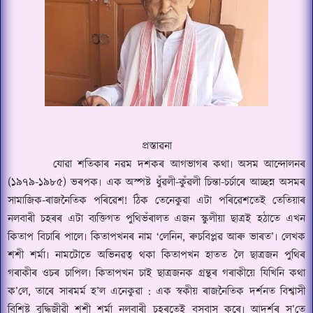
প্ৰস্তাৱনা
যোৱা শতিকাৰ নৱম দশকৰ আগভাগৰ কথা৷ অসম আন্দোলনৰ
(১৯৭৯-১৯৮৫) ভৰপক৷ এক অস্পষ্ট ধুঁৱলী-কুঁৱলী চিন্তা-চৰ্চাৰে আচ্ছন্ন অসমৰ
সামাজিক-ৰাজনৈতিক পৰিৱেশ
!
ঠিক তেনেকুৱা এটা পৰিৱেশতেই তেতিয়াৰ
নলবাৰী চহৰৰ এটা ব্যক্তিগত পুথিভঁৰালত এজন স্কুলীয়া ছাত্ৰই হঠাতে এখন
কিতাপ বিচাৰি পালে৷ কিতাপখনৰ নাম
‘
লেনিন
,
ৰুচবিপ্লৱ আৰু ভাৰত
’
৷ লেখক
শশী শৰ্মা৷ নামটোতে অভিনৱত্ব থকা কিতাপখন হাতত লৈ ছাত্ৰজন পুথিৰ
গৰাকীৰ ওচৰ চাপিল৷ কিতাপখন চাই ছাত্ৰজনক গ্ৰন্থৰ গৰাকীয়ে যিখিনি কথা
ক
’
লে
,
তাৰে সাৰমৰ্ম হ
’
ল এনেকুৱা : এক স্বকীয় ৰাজনৈতিক দৰ্শনত বিশ্বাসী
বিশিষ্ট বুদ্ধিজীৱী শশী শৰ্মা নলবাৰী চহৰতেই বসবাস কৰে৷ আদৰ্শৰ স
’
তে