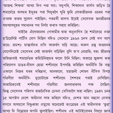
‘
আজন্ম শিক্ষক
’
আখ্যা দিব পৰা যায়৷ তদুপৰি
,
শিক্ষাদান কাৰ্যত জড়িত হৈ
শমাৰ্দেৱে অসমৰ ইমূৰৰ পৰা সিমূৰলৈ ঘূৰি ফুৰি লোকজীৱনক ওচৰৰ পৰা
প্ৰত্যক্ষ কৰাৰ
সুযোগ পাইছিল৷ পৰৱৰ্তী
কালত ইয়েই তেখেতক জনজীৱনৰ
সমস্যাসমূহৰ সমাধানৰ পথ নিৰ্ণয় কৰাত সহায় কৰিছিল৷
ঘাইকৈ ঐলোক্যনাথ গোস্বামীৰ দ্বাৰা অনুপ্ৰাণিত হৈ শৰ্মাদেৱে প্ৰজা
ছ
’
চিয়েলিষ্ট পাৰ্টিত যোগ দিছিল যদিও
তেখেতে ১৯৬৩ চনত সেই দল ত্যাগ
কৰে৷ ত্ৰমশঃ মাক্সৰ্বাদৰ প্ৰতি আকৰ্ষণ
বাঢ়ি আহে৷ অকল গ্ৰন্থ অধ্যয়নৰ
যোগেদিয়েই
তেখেতৰ
সেই আকৰ্ষণ বাঢ়িছিল বুলি ক
’
ব নোৱাৰি
;
বৰং জীৱনৰ
অভিজ্ঞতাই শমাৰ্দেৱক কমিউনিজ্‌মৰ ফালে টানি নিছিল৷ অভাৱে জুৰুলা কৰা
পৰিয়ালত ডাঙৰ-দীঘল হোৱা শশীনাথে উপলব্ধি কৰিছিল অৰ্থনীতি কি বস্তু!
এফালে নিজৰ ঘৰৰ দৰিদ্ৰতা
,
আনফালে
,
মহাজনী শোষণ নীতিত বিপন্ন
গাঁৱলীয়া অৰ্থনীতি- দুয়োটাকে
শশীনাথে শৈশৱৰ পৰাই দেখিছিল৷
স্বাভাৱিকতেই শশীনাথে গাঁৱলীয়া জনসাধাৰণৰ পক্ষ লৈছিল৷
কিন্তু
তেখেতৰ
পৰিণত ৰাজনৈতিক চেতনা তেতিয়ালৈ অহা নাছিল৷ ১৯৪৭ চনৰ
১৫ আগষ্টত দেশে স্বাধীনতা লাভ কৰিলে যদিও
,
দেশৰ আন বহুতো নেতাৰ
লগতে অসমতো বিষ্ণুৰাভা প্ৰমুখ্যে অনেকেই কংগ্ৰেছৰ এই স্বাধীনতাক
‘
ভুৱা
’
আখ্যা দি বিদ্ৰোহৰ অগনি জ্বলাইছিল৷ শশীনাথ এই আটাইবোৰৰ বিষয়ে জ্ঞাত