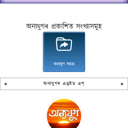
অন্যযুগৰ প্ৰকাশিত সংখ্যাসমূহ
অন্যযুগ সমগ্ৰ
অন্যযুগৰ এণ্ড্ৰইড এপ্