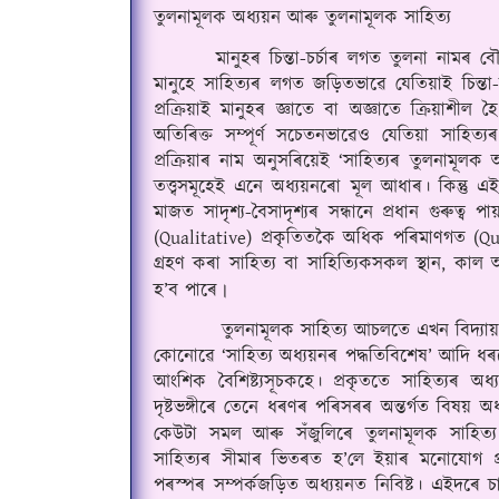
তুলনামূলক অধ্যয়ন আৰু তুলনামূলক সাহিত্য
       মানুহৰ চিন্তা-চর্চাৰ লগত তুলনা নামৰ বৌ
মানুহে সাহিত্যৰ লগত জড়িতভাৱে যেতিয়াই চিন্তা-
প্রক্ৰিয়াই মানুহৰ জ্ঞাতে বা অজ্ঞাতে ক্ৰিয়াশীল
অতিৰিক্ত সম্পূর্ণ সচেতনভাৱেও 
যেতিয়া
 সাহিত্য
প্রক্ৰিয়াৰ নাম অনুসৰিয়েই ‘সাহিত্যৰ তুলনামূলক 
তত্ত্বসমূহেই এনে অধ্যয়নৰো মূল আধাৰ। কিন্তু এ
মাজত সাদৃশ্য-বৈসাদৃশ্যৰ সন্ধানে প্রধান গুৰুত্ব প
(Qualitative) প্রকৃতিতকৈ অধিক পৰিমাণগত (Qua
গ্রহণ কৰা সাহিত্য বা সাহিত্যিকসকল স্থান, কা
হ’ব পাৰে
।
          তুলনামূলক সাহিত্য আচলতে এখন বিদ্যায়ত
কোনোৱে ‘সাহিত্য অধ্যয়নৰ পদ্ধতিবিশেষ’ আদি 
আংশিক বৈশিষ্ট্যসূচকহে।
 প্রকৃততে সাহিত্যৰ অধ্য
দৃষ্টভঙ্গীৰে তেনে ধৰণৰ পৰিসৰৰ অন্তর্গত বিষয় অধ
কেউটা সমল আৰু সঁজুলিৰে তুলনামূলক সাহিত্য এখ
সাহিত্যৰ সীমাৰ ভিতৰত হ’লে ইয়াৰ মনোযোগ প্র
পৰস্পৰ সম্পর্কজড়িত অধ্যয়নত নিবিষ্ট। 
এইদৰে চাব