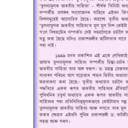
‘তুলনামূলক ভাৰতীয় সাহিত্য’ – শীর্ষক তিনিটা অধ্
সম্পর্কীয় প্রসঙ্গৰ সংযোজনৰ বাহিৰে এইখন ক
দিশসমূহেই আলোচিত হৈছে
।
 অৱশ্যে তৃতীয় অধ্
‘তুলনামূলক ভাৰতীয় সাহিত্য’ৰ মূল মূল দিশ কেইটা
গ’লে বিষয়টোৰ সম্পর্কত সেই সময়লৈকে চর্চালৈ অহ
যত্ন কৰা হৈছে যদিও প্রকাশভঙ্গীৰ জটিলতাৰ বাবে
পৰা নাই
।
        ১৯৯৯ চনত প্রকাশিত এই একে লেখিকাই ৰ
ভাষাত তুলনামূলক সাহিত্য সম্পর্কীয় চিন্তা-চর্চাৰ 
ভাৰতীয় সাহিত্য তাৰ অঙ্গ স্বৰূপ
।
 ড: মহন্ত বেজবৰ
সাধাৰণ পৰিচয় আগ বঢ়োৱাৰ পাছত দ্বিতীয় অধ্যায়ত ত
অৱতাৰণা কৰা হৈছে
।
 তৃতীয় অধ্যায়ত চর্চালৈ 
পদ্ধতিৰে একক ৰূপত ভাৰতীয় সাহিত্যৰ ঐতিহাসিক
পুথিখনিৰ চতুর্থ অধ্যায়ত একক ৰূপত ভাৰতীয় স
সাহিত্যৰ পৰা প্রতিনিধিত্বমূলকভাৱে কেইটামান
তুলনামূলক ভাৰতীয় সাহিত্য আৰু লগতে তাৰ মূল 
কৰাৰ ক্ষেত্ৰত এইখনি পুথিৰ প্রকাশভঙ্গী ড: ক
সহজ আৰু সৰল
।