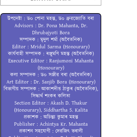
উপদেষ্টা : ড০ পোনা মহন্ত, ড০ ধ্ৰুৱজ্যোতি বৰা
Advisors : Dr. Pona Mahanta, Dr.
Dhrubajyoti Bora
সম্পাদক : মৃদুল শৰ্মা (অবৈতনিক)
Editor : Mridul Sarma (Honourary)
কাৰ্যবাহী সম্পাদক : ৰঞ্জুমণি মহন্ত (অবৈতনিক)
Executive Editor : Ranjumoni Mahanta
(Honourary)
কলা সম্পাদক : ড০ সঞ্জীৱ বৰা (অবৈতনিক)
Art Editor : Dr. Sanjib Bora (Honourary)
বিভাগীয় সম্পাদক : আকাশদীপ্ত ঠাকুৰ (অবৈতনিক),
সিদ্ধাৰ্থ শংকৰ কলিতা
Section Editor : Akash D. Thakur
(Honourary), Siddhartha S. Kalita
প্ৰকাশক : অচিন্ত্য কুমাৰ মহন্ত
Publisher : Achintya Kr. Mahanta
প্ৰকাশন সহযোগী : দেৱজিৎ ভৰালী