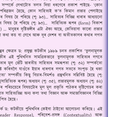
ি সম্পর্কে লেখাটোত তলত দিয়া ধৰণেৰে প্রকাশ পাইছে- ‘কোন 
ৰিব্ৰজন হৈছে, কোন সাহিত্যই ক’ত কিমান প্রভাৱ পেলাইছে 
বিষয় হৈ পৰিছে (পৃ: ৯৩)… সাহিত্যৰ বিভিন্ন ধাৰাৰ আধ্যয়নো 
ষ বিষয় হৈ পৰিছে (পৃ: ৯৩)…  সাহিত্যিক ৰূপৰ (form) বিকাশ 
 … মানুহৰ দৃষ্টিভঙ্গীৰ এটা ঐক্য আছে, কেতিয়াবা কাৰো প্রভাৱ 
টা কথা কয় বা লেখে আৰু দূৰ দেশৰ বা অতীতকালৰ কথাৰ লগত 
্থৰ ক্ষেত্রত ড: প্রফুল্ল কটকীৰ ১৯৮৯ চনত প্রকাশিত ‘তুলনামূলক 
 কটকীৰ এই পুথিখনিত সামগ্ৰিকভাৱে তুলনামূলক সাহিত্যৰ লগতে 
াৰ মূল ভেঁটি ভাৰতীয় সাহিত্যৰ সমৰূপতা (পৃ: ৩২) সম্পর্কতো 
্পষ্ট কৰিবলৈ যাওঁতে ইয়াৰ ধাৰণাৰ লগত সততে সংপৃক্ত হৈ থকা 
্য’ সম্পর্কীয় কিছু বিচাৰ-বিমর্শও গ্ৰন্থখনিত সন্নিবিষ্ট হৈছে (পৃ: 
াহিত্যিক ৰূপৰ) অধ্যয়ন (পৃ: ৩৫), প্রভাৱমূলক অধ্যয়ন (পৃ: ৪২) 
ৰ পৰিচয়েৰে বিষয়টোৰ মূল মূল প্রকৃতি পাঠকৰ দৃষ্টিগোচৰ কৰা 
 সাহিত্যভিন্ন অন্য কলা তথা বিজ্ঞান আৰু সমাজবিজ্ঞানৰ বিভিন্ন 
থাপিত হৈছে
।
র্কে ড: কটকীয়ে পুথিখনিৰ কেইবা ঠাইতো আলোচনা কৰিছে
 এই 
।
(Reader Response), পৰিবেশ-প্রসঙ্গ (Contextuality) আৰু 