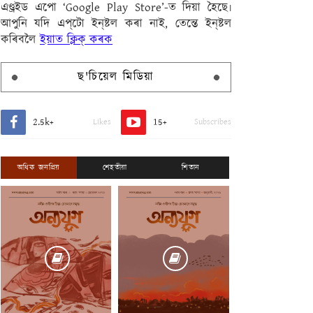
এণ্ড্ৰইড এপো ‘Google Play Store’-ত দিয়া হৈছে৷
আপুনি যদি এপ্‌টো ইন্‌ষ্টল কৰা নাই, তেন্তে ইন্‌ষ্টল
কৰিবলৈ
ইয়াত ক্লিক্ কৰক
ছ'চিয়েল মিডিয়া
2.5k+
15+
Likes
Subscribes
অধিক জনপ্ৰিয়
শেহতীয়া
শিতান