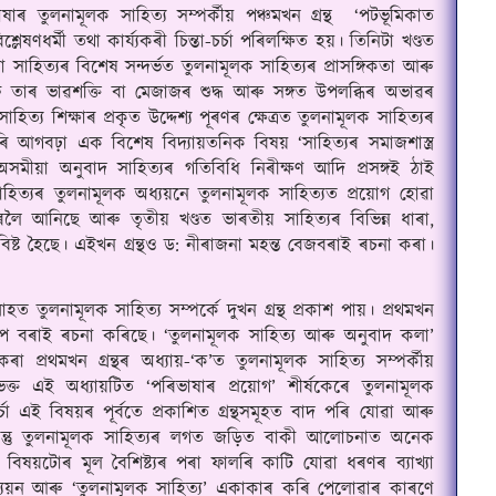
ুলনামূলক সাহিত্য সম্পর্কীয় পঞ্চমখন গ্ৰন্থ  ‘পটভূমিকাত 
েষণধর্মী তথা কার্য্যকৰী চিন্তা-চর্চা পৰিলক্ষিত হয়
।
 তিনিটা খণ্ডত 
 সাহিত্যৰ বিশেষ সন্দর্ভত তুলনামূলক সাহিত্যৰ প্রাসঙ্গিকতা আৰু 
ৰু তাৰ ভাৱশক্তি বা মেজাজৰ শুদ্ধ আৰু সঙ্গত উপলব্ধিৰ অভাৱৰ 
ত্য শিক্ষাৰ প্রকৃত উদ্দেশ্য পূৰণৰ ক্ষেত্ৰত তুলনামূলক সাহিত্যৰ 
ৰি আগবঢ়া এক বিশেষ বিদ্যায়তনিক বিষয় ‘সাহিত্যৰ সমাজশাস্ত্ৰ 
ুগৰ অসমীয়া অনুবাদ সাহিত্যৰ গতিবিধি নিৰীক্ষণ আদি প্রসঙ্গই ঠাই 
ীয় সাহিত্যৰ তুলনামূলক অধ্যয়নে তুলনামূলক সাহিত্যত প্রয়োগ হোৱা 
ৰলৈ আনিছে আৰু তৃতীয় খণ্ডত ভাৰতীয় সাহিত্যৰ বিভিন্ন ধাৰা, 
িষ্ট হৈছে
।
 এইখন গ্ৰন্থও ড: নীৰাজনা মহন্ত বেজবৰাই ৰচনা কৰা
।
ত তুলনামূলক সাহিত্য সম্পর্কে দুখন গ্ৰন্থ প্রকাশ পায়
।
 প্রথমখন 
প বৰাই ৰচনা কৰিছে
।
‘তুলনামূলক সাহিত্য আৰু অনুবাদ কলা’ 
 প্রথমখন গ্ৰন্থৰ অধ্যায়-‘ক’ত তুলনামূলক সাহিত্য সম্পর্কীয় 
ক্ত এই অধ্যায়টিত ‘পৰিভাষাৰ প্রয়োগ’ শীর্ষকেৰে তুলনামূলক 
র্চা এই বিষয়ৰ পূর্বতে প্রকাশিত গ্ৰন্থসমূহত বাদ পৰি যোৱা আৰু 
ন্তু তুলনামূলক সাহিত্যৰ লগত জড়িত বাকী আলোচনাত অনেক 
ে বিষয়টোৰ মূল বৈশিষ্ট্যৰ পৰা ফালৰি কাটি যোৱা ধৰণৰ ব্যাখ্যা 
ধ্যয়ন আৰু ‘তুলনামূলক সাহিত্য’ একাকাৰ কৰি পেলোৱাৰ কাৰণে 