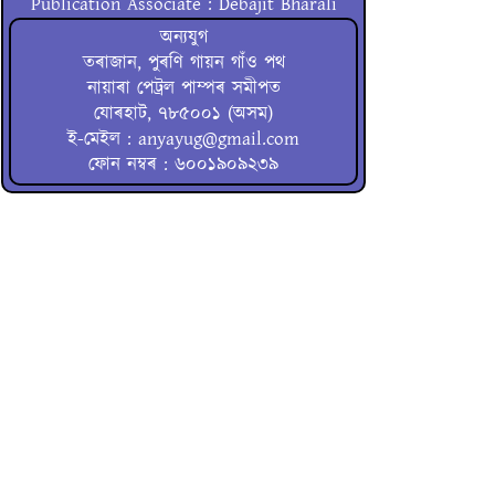
Publication Associate : Debajit Bharali
অন্যযুগ
তৰাজান, পুৰণি গায়ন গাঁও পথ
নায়াৰা পেট্ৰল পাম্পৰ সমীপত
যোৰহাট, ৭৮৫০০১ (অসম)
ই-মেইল : anyayug@gmail.com
ফোন নম্বৰ : ৬০০১৯০৯২৩৯