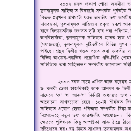
       ২০০২ চনত প্রকাশ পোৱা অসমীয়া ভাষাৰ ত
তুলনামূলক সাহিত্য’ত বিষয়টো সম্পর্কত পূর্বতকৈ বিশ্ল
বিভক্ত গ্ৰন্থখনৰ প্রথমটো খণ্ডত ভাৰতীয় তথা অসমীয়া
দায়বদ্ধতা, তুলনামূলক সাহিত্যৰ প্রকৃত স্বৰূপ আ
বাবে বিদ্যায়তনিক জগতত সৃষ্টি হ’ব পৰা পৰিণাম, সাহি
অপৰিহার্য্যতা, তুলনামূলক সাহিত্যৰ হাতত হাত ধ
(সমাজতত্ত্ব), তুলনামূলক দৃষ্টিভঙ্গীৰে বিভিন্ন য
পাইছে
।
 গ্ৰন্থৰ দ্বিতীয় খণ্ডত প্রস্তুত কৰা ভাৰত
বিভিন্ন অধ্যয়ন-পদ্ধতিৰ প্রয়োগিক গতি-বিধি পোহ
সাহিত্যিক তথা সাহিত্যৰূপ সম্পর্কীয় আলোচনা সন্নিব
         ২০০৩ চনত ক্ৰমে এপ্ৰিল আৰু নৱেম্বৰ মাহ
ড: কৰবী ডেকা হাজৰিকাই আৰু আনখন ড: দিলী
নামেৰে ‘ক’ ‘খ’ আৰু’গ’ তিনিটা অধ্যায়ত ভাগ কৰা
আলোচনা আগবঢ়োৱা হৈছে
।
 ১০-টা শীর্ষকত বিভ
সাহিত্যত প্রয়োগ হোৱা পৰিভাষা সম্পর্কীয় চিন্তা-চ
নিঃসন্দেহে নতুন তথা আৱশ্যকীয় সংযোজন।  কি
ক্ষেত্ৰতে পুথিখনত কিছু অস্পষ্টতা আৰু ঠায়ে ঠায়
দৃষ্টিগোচৰ হয়। বহু ঠাইত সাধাৰণ তুলনামূলক অ