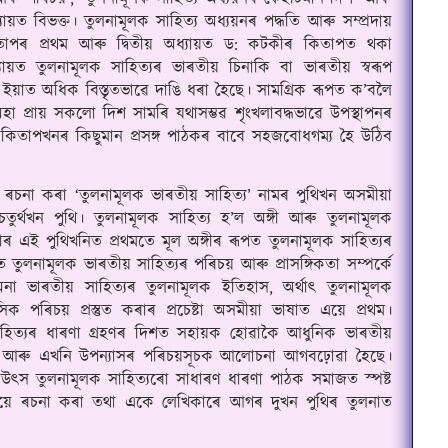
যায়ত বিভক্ত
।
 তুলনামূলক সাহিত্য অধ্যয়নৰ পদ্ধতি আৰু সম্প্রদায় 
িতাপৰ প্রথম আৰু দ্বিতীয় অধ্যায়ত ড: কটকীৰ কিতাপত থকা 
যায়ত তুলনামূলক সাহিত্যৰ ভাৰতীয় চিনাকি বা ভাৰতীয় স্বৰূপ 
 ইয়াত অধিক বিস্তৃতভাৱে দাঙি ধৰা হৈছে
।
 সামগ্ৰিক ৰূপত ক’বলৈ 
া প্রায় সকলো দিশ সামৰি যথাসম্ভৱ শৃংখলাবদ্ধভাৱে উপস্থাপনৰ 
 কিতাপখনৰ কিছুমান প্রসঙ্গ পাঠকৰ বাবে সহজবোধগম্য হৈ উঠিব 
চনা কৰা ‘তুলনামূলক ভাৰতীয় সাহিত্য’ নামৰ পুথিখন অসমীয়া 
চতুর্থখন পুথি
।
 তুলনামূলক সাহিত্য হ’ল অঙ্গী আৰু তুলনামূলক 
াৰ এই পুথিখনিত প্রথমতে মূল অঙ্গীৰ ৰূপত তুলনামূলক সাহিত্যৰ 
ুলনামূলক ভাৰতীয় সাহিত্যৰ পৰিচয় আৰু প্রাসঙ্গিকতা সম্পর্কে 
অনা ভাৰতীয় সাহিত্যৰ তুলনামূলক ইতিহাস, অর্থাৎ তুলনামূলক 
 পৰিচয় প্রস্তুত কৰাৰ প্রচেষ্টা অসমীয়া ভাষাত এয়ে প্রথম
।
াহিত্যৰ ধাৰণা গ্ৰহণৰ দিশত সহায়ক হোৱাকৈ আধুনিক ভাৰতীয় 
 গল্প আৰু এখনি উপন্যাসৰ পৰিচয়সূচক আলোচনা আগবঢ়োৱা হৈছে
।
উৎস তুলনামূলক সাহিত্যৰো সাধাৰণ ধাৰণা পাঠক সমাজত স্পষ্ট 
টকীয়ে ৰচনা কৰা তথা একে লেখিকাৰে আগৰ দুখন পুথিৰ তুলনাত 