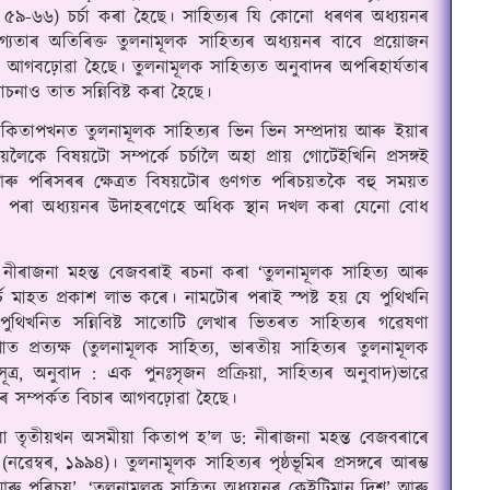
 ৫৯-৬৬) চর্চা কৰা হৈছে
।
 সাহিত্যৰ যি কোনো ধৰণৰ অধ্যয়নৰ 
্যতাৰ অতিৰিক্ত তুলনামূলক সাহিত্যৰ অধ্যয়নৰ বাবে প্রয়োজন 
নিত আগবঢ়োৱা হৈছে
।
 তুলনামূলক সাহিত্যত অনুবাদৰ অপৰিহার্যতাৰ 
লোচনাও তাত সন্নিবিষ্ট কৰা হৈছে
।
কিতাপখনত তুলনামূলক সাহিত্যৰ ভিন ভিন সম্প্রদায় আৰু ইয়াৰ 
কে বিষয়টো সম্পর্কে চর্চালৈ অহা প্রায় গোটেইখিনি প্রসঙ্গই 
য আৰু পৰিসৰৰ ক্ষেত্ৰত বিষয়টোৰ গুণগত পৰিচয়তকৈ বহু সময়ত 
কৰিব পৰা অধ্যয়নৰ উদাহৰণেহে অধিক স্থান দখল কৰা যেনো বোধ 
নীৰাজনা মহন্ত বেজবৰাই ৰচনা কৰা ‘তুলনামূলক সাহিত্য আৰু 
্চ মাহত প্রকাশ লাভ কৰে
।
 নামটোৰ পৰাই স্পষ্ট হয় যে পুথিখনি 
পুথিখনিত সন্নিবিষ্ট সাতোটি লেখাৰ ভিতৰত সাহিত্যৰ গৱেষণা 
ত প্রত্যক্ষ (তুলনামূলক সাহিত্য, ভাৰতীয় সাহিত্যৰ তুলনামূলক 
্ৰ, অনুবাদ : এক পুনঃসৃজন প্রক্ৰিয়া, সাহিত্যৰ অনুবাদ)ভাৱে 
যৰ সম্পর্কত বিচাৰ আগবঢ়োৱা হৈছে
।
ৱা তৃতীয়খন অসমীয়া কিতাপ হ’ল ড: নীৰাজনা মহন্ত বেজবৰাৰে 
 (নৱেম্বৰ, ১৯৯৪)
।
 তুলনামূলক সাহিত্যৰ পৃষ্ঠভূমিৰ প্রসঙ্গৰে আৰম্ভ 
ৰু পৰিচয়’, ‘তুলনামূলক সাহিত্য অধ্যয়নৰ কেইটিমান দিশ’ আৰু 