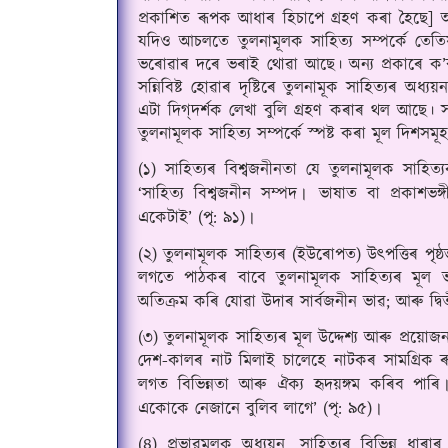
প্রকাশিত ৰূপক আধাৰ হিচাপে গ্রহণ কৰা হৈছে] 
যদিও আচলতে তুলনামূলক সাহিত্য সম্পর্কে তেতিয়াল
ভৰোৱাৰ দৰে ভৰাই থোৱা আছে
।
 অন্য প্রকাৰে ক’
সন্নিবিষ্ট হোৱাৰ দৃষ্টিৰে তুলনামূক সাহিত্যৰ অ
এটা দিগ্‌দর্শক লেখা বুলি গ্ৰহণ কৰাৰ থল আছে
।
 
তুলনামূলক সাহিত্য সম্পর্কে স্পষ্ট কৰা মূল দিশসম
(১) সাহিত্যৰ বিশ্বজনীনতা যে তুলনামূলক সাহিত
‘সাহিত্য বিশ্বজনীন সম্পদ
 ভাষাত বা প্রকাশভঙ্
।
একেটাই’ (পৃ: ৯১)
।
(২) তুলনামূলক সাহিত্যৰ (ইউৰোপত) উৎপত্তিৰ পৃষ্ঠভূম
লগতে পাঠকৰ বাবে তুলনামূলক সাহিত্যৰ মূল ভ
অতিক্ৰম কৰি যোৱা উদাৰ সার্বজনীন ভাৱ; আৰু দ্বিত
(৩) তুলনামূলক সাহিত্যৰ মূল উদ্দেশ্য আৰু প্রয়োজ
দেশ-কালৰ নাট মিলাই চালেহে নাটকৰ সামগ্ৰিক ৰ
লগত বিভিন্নতা আৰু ঐক্য হৃদয়ঙ্গম কৰিব পাৰি
একোকে নেজানে বুলিব লাগে’ (পৃ: ৯৫)
।
(৪) প্রভাৱমূলক অধ্যয়ন, সাহিত্যৰ বিভিন্ন ধাৰাৰ