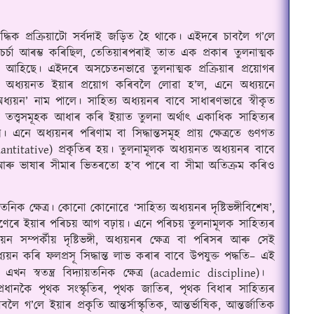
দ্ধিক প্রক্ৰিয়াটো সর্বদাই জড়িত হৈ থাকে। এইদৰে চাবলৈ গ’লে 
চর্চা আৰম্ভ কৰিছিল, তেতিয়াৰপৰাই তাত এক প্ৰকাৰ তুলনাত্মক 
 হৈ আহিছে। এইদৰে অসচেতনভাৱে তুলনাত্মক প্রক্ৰিয়াৰ প্রয়োগৰ 
ৰ অধ্যয়নত ইয়াৰ প্রয়োগ কৰিবলৈ লোৱা হ’ল, এনে অধ্যয়নে 
অধ্যয়ন’ নাম পালে। সাহিত্য অধ্যয়নৰ বাবে সাধাৰণভাৱে স্বীকৃত 
ই তত্ত্বসমূহক আধাৰ কৰি ইয়াত তুলনা অর্থাৎ একাধিক সাহিত্যৰ 
ায়। এনে অধ্যয়নৰ পৰিণাম বা সিদ্ধান্তসমূহ প্রায় ক্ষেত্ৰতে গুণগত 
ntitative) প্রকৃতিৰ হয়। তুলনামূলক অধ্যয়নত অধ্যয়নৰ বাবে 
ল আৰু ভাষাৰ সীমাৰ ভিতৰতো হ’ব পাৰে বা সীমা অতিক্ৰম কৰিও 
নিক ক্ষেত্ৰ
।
 কোনো কোনোৱে ‘সাহিত্য অধ্যয়নৰ দৃষ্টিভঙ্গীবিশেষ’, 
ধৰণেৰে ইয়াৰ পৰিচয় আগ বঢ়ায়।
 এনে পৰিচয় তুলনামূলক সাহিত্যৰ 
য়ন সম্পর্কীয় দৃষ্টিভঙ্গী, অধ্যয়নৰ ক্ষেত্ৰ বা পৰিসৰ আৰু সেই 
্যয়ন কৰি ফলপ্রসূ সিদ্ধান্ত লাভ কৰাৰ বাবে উপযুক্ত পদ্ধতি– এই 
ন স্বতন্ত্ৰ বিদ্যায়তনিক ক্ষেত্ৰ (academic discipline)।
ধানকৈ পৃথক সংস্কৃতিৰ, পৃথক জাতিৰ, পৃথক বিধাৰ সাহিত্যৰ 
লৈ গ’লে ইয়াৰ প্রকৃতি আন্তর্সাস্কৃতিক, আন্তর্ভাষিক, আন্তর্জাতিক 