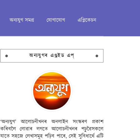
অন্যযুগ সমগ্ৰ
যোগাযোগ
এপ্লিকেচন
অন্যযুগৰ এণ্ড্ৰইড এপ্
‘অন্যযুগ’ আলোচনীখনৰ অনলাইন সংস্কৰণ প্ৰকাশ
কৰিবলৈ লোৱাৰ লগতে আলোচনীখনৰ পঢ়ুৱৈসকলে
যাতে সহজে লেখাসমূহ পঢ়িব পাৰে, সেই সুবিধাৰ্থে এটি