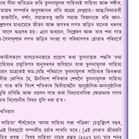
্যৰ সীমা অতিক্রম কৰি তুলনামূলক সাহিত্যই সাহিত্য আৰু সঙ্গীত, 
ৰ মাজৰ সম্পর্কৰ অনুসন্ধানৰ প্রতি আগ্ৰহ দেখুৱায়।
আন্ত:বিদ্যাৱর্তী 
 ৰাজনীতি, দর্শন, সমাজতত্ত্ব আদি সমাজ বিজ্ঞানকে ধৰি জ্ঞান-
ক বিশ্লেষণৰ মাধ্যমেৰে জীৱন আৰু জগতৰ লগত জড়িত অনেক ধৰণৰ 
্য-বৈসাদৃশ্যৰ লগত জড়িত সংখ্যা বা পৰিমাণগত হোৱাৰ পৰিৱর্তে 
াৰীসকলে অসচেতনভাৱে প্রয়োগ কৰা তুলনাত্মক পদ্ধতি তথা 
াহিত্যৰ প্রকৃতিগত অনুসৰণৰ অবিহনে তাক তুলনামূলক সাহিত্য 
যয়ন মাত্ৰকেই কম-বেছি পৰিমাণে তুলনামূলক সাহিত্যৰ ভিতৰুৱা 
 ৰোপিত হৈ, ঊনবিংশ শতিকাৰ শেষলৈ তুলনামূলক সাহিত্য 
লাভ কৰি বিংশ শতিকাৰ দ্বিতীয়ার্দ্ধলৈ আনুষ্ঠানিক-অনানুষ্ঠানিক 
ৰি প্রসিদ্ধি আৰু প্রচলন লাভ কৰা বিদ্যায়তনিক ক্ষেত্ৰখনৰ লগত 
খাৰ বিবেচনীয় বিষয় বুলি ধৰা হ’ব
।
 খতিয়ান
াহিত্য’ শীর্ষকেৰে ‘অসম সাহিত্য সভা পত্ৰিকা’ (চতুস্ত্ৰিংশ বছৰ, 
ত এই বিষয়টো সম্পর্কীয় চর্চাৰ পাতনি তৰে
[এই লেখাত জীৱমণি 
। 
চিত প্রবন্ধ : বিষয় সাহিত্য’ নামৰ গ্ৰন্থত (২০১৭ চন) তাৰ পুনৰ 