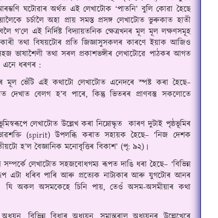
আৰম্ভণি ঘটোৱাৰ অর্থত এই লেখাটোক ‘পাতনি’ বুলি কোৱা হৈছে 
ৈকে চর্চালৈ অহা প্রায় সমস্ত প্রসঙ্গ লেখাটোত ভুৰুকাত হাতী 
বলৈ গ’লে এই নির্দিষ্ট বিদ্যায়তনিক ক্ষেত্ৰখনৰ মূল মূল লক্ষণসমূহ 
ধ্যয়নকাৰী তথা বিষয়টোৰ প্রতি জিজ্ঞাসুসকলৰ কাৰণে ইয়াক আজিও 
সহজ ভাষাশৈলী তথা সৰল প্রকাশভঙ্গীৰ লেখাটোৱে পাঠকৰ আগত 
ূহ এনে ধৰণৰ :
্যৰ মূল ভেঁটি এই কথাটো লেখাটোত এনেদৰে স্পষ্ট কৰা হৈছে– 
গীত দেখাত বেলগ হ’ব পাৰে, কিন্তু ভিতৰৰ প্রাণবস্তু সকলোতে 
িস্বৰূপে লেখাটোত উল্লেখ কৰা নিম্নোদ্ধৃত  কাৰণ দুটাই পৃষ্ঠভূমিৰ 
াৱশক্তি (spirit) উপলব্ধি কৰাত সহায়ক হৈছে– ‘নিজ দেশক 
ীয়টো হ’ল বৈজ্ঞানিক মনোবৃত্তিৰ বিকাশ’ (পৃ: ৯২)
।
ন সম্পর্কে লেখাটোত সহজবোধগম্য ৰূপত দাঙি ধৰা হৈছে– ‘বিভিন্ন 
ূপ এটা ধৰিব পাৰি আৰু প্রত্যেক নাট্যকাৰ আৰু যুগটোৰ আনৰ 
 যি অকল অসমকেহে চিনি পায়, তেওঁ অসম-অসমীয়াৰ কথা 
।
 অধয়ন, বিভিন্ন বিধাৰ অধ্যয়ন, সমান্তৰাল অধ্যয়নৰ উল্লেখেৰে 