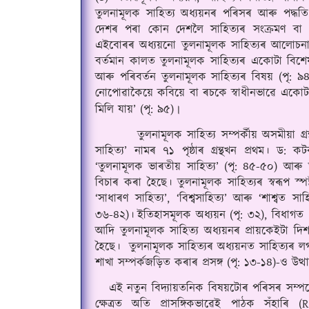
তুলনামূলক সাহিত্য অধ্যয়নৰ পৰিসৰ আৰু পদ্ধত
দেশৰ পৰা কোন দেশলৈ সাহিত্যৰ সংক্ৰমণ বা প
এইবোৰৰ অধ্যয়নো তুলনামূলক সাহিত্যৰ আলোচনাৰ 
বর্তমান কালত তুলনামূলক সাহিত্যৰ একোটা বিশে
আৰু পৰিবর্তন তুলনামূলক সাহিত্যৰ বিষয় (পৃ: ৯৪)
নোপোৱাকৈয়ে কবিয়ে বা ৰচকে স্বাধীনভাৱে একো
মিলি যায়’ (পৃ: ৯৫)
।
        তুলনামূলক সাহিত্য সম্পর্কীয় অসমীয়া গ্রন
সাহিত্য’ নামৰ ৭১ পৃষ্ঠাৰ গ্ৰন্থখন প্রথম। ড:
‘তুলনামূলক ভাৰতীয় সাহিত্য’ (পৃ: ৪৫-৫০) আৰু ত
বিচাৰ কৰা হৈছে। তুলনামূলক সাহিত্যৰ স্বৰূপ স
‘সাধাৰণ সাহিত্য’, ‘বিশ্বসাহিত্য’ আৰু ‘শাশ্বত সাহিত
৩৬-৪২)
।
ইতিহাসমূলক অধ্যয়ন (পৃ: ৩২), বিধাগত (স
আদি তুলনামূলক সাহিত্য অধ্যয়নৰ প্রায়কেইটা দিশ
হৈছে।  তুলনামূলক সাহিত্যৰ অধ্যয়নত সাহিত্যৰ লগত
শাখা সম্পর্কজড়িত কৰাৰ প্রসঙ্গ (পৃ: ১৩-১৪)-ও উত্
   এই নতুন বিদ্যায়তনিক বিষয়টোৰ পৰিসৰ সম্প
ক্ষেত্ৰত অতি প্রাসঙ্গিকভাৱেই পাঠক সঁহাৰি 