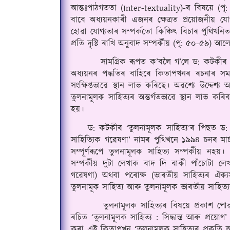
আন্তঃপাঠগততা (Inter-textuality)-ৰ বিষয়ে (পৃ:
বাবে অধ্যয়নকাৰী এজনৰ ক্ষেত্ৰত প্রয়োজনীয় যোগ
হোৱা যোগ্যতাৰ সম্পর্কতো কিঞ্চিৎ বিচাৰ পুথিখ
প্রতি দৃষ্টি ৰাখি অনুবাদ সম্পর্কীয় (পৃ: ৫০-৫৯) আ
        সামগ্ৰিক ৰূপত ক’বলৈ গ’লে ড: কটকীৰ 
অধ্যয়নৰ পদ্ধতিৰ বাহিৰে কিতাপখনৰ ৰচনাৰ সময়লৈ
সংক্ষিপ্তভাৱে স্থান লাভ কৰিছে
।
 অৱশ্যে উদ্দেশ্
তুলনামূলক সাহিত্যৰ অন্তর্গতভাৱে স্থান লাভ 
হয়
।
    ড: কটকীৰ ‘তুলনামূলক সাহিত্য’ৰ পিছত ড: 
সাহিত্যিক গৱেষণা’ নামৰ পুথিখনে ১৯৯৪ চনৰ মার
সম্পূর্ণৰূপে তুলনামূলক সাহিত্য সম্পর্কীয় নহয়
।
 
সম্পর্কীয় দুটা লেখাক বাদ দি বাকী পাঁচোটা লেখা
গৱেষণা) অথবা পৰোক্ষ (ভাৰতীয় সাহিত্যৰ ঐক্যসূত
তুলনামূক সাহিত্য আৰু তুলনামূলক ভাৰতীয় সাহিত্
        তুলনামূলক সাহিত্যৰ বিষয়ে প্রকাশ পো
ৰচিত ‘তুলনামূলক সাহিত্য : সিদ্ধান্ত আৰু প্রয়োগ’
কৰা এই কিতাপখন ‘তুলনামূলক সাহিত্যৰ প্রকৃতি আ