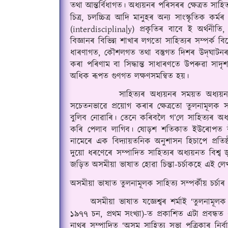
তথা আন্তর্বিধাগত। 
অধ্যয়নৰ পৰিসৰৰ ক্ষেত্রত সাহিত
চিত্ৰ, চলচ্চিত্ৰ আদি মানুহৰ অন্য সাংস্কৃতিক কর্ম
(interdisciplina|y) প্রকৃতিৰ বাবে ই অর্থনীতি,
বিজ্ঞানৰ বিভিন্ন শাখাৰ লগতো সাহিত্যৰ সম্পর্
ধাৰণাগত, কৌশলগত তথা বস্তুগত দিশৰ উদ্‌ঘাটনৰ ফালে অগ্রসৰ হয়। এনে অধ্যয়ন, বিশ্লেষণ আৰু তাৰ পৰা লাভ 
কৰা পৰিণাম বা সিদ্ধান্ত সাধাৰণতে উপৰুৱা সাদৃশ
অধিক ৰূপত গুণগত লক্ষণসমন্বিত হয়
।
          সাহিত্যৰ অধ্যয়নৰ সময়ত অধ্যয়নক
সচেতনভাৱে প্রয়োগ কৰাৰ ক্ষেত্ৰতো তুলনামূলক স
বুলিব নোৱাৰি
।
 তেনে কৰিবলৈ গ’লে সাহিত্যৰ অধ্
কৰি পেলাব লাগিব
।
 ষোড়শ শতিকাত ইউৰোপত বীজ
নামেৰে এক বিদ্যায়তনিক অনুশাসন হিচাপে প্রতিষ্ঠা 
দুয়ো ধৰণেৰে সম্পাদিত সাহিত্যৰ অধ্যয়নত বিশ্ব জু
জড়িত অসমীয়া ভাষাত হোৱা চিন্তা-চর্চাকহে এই লে
অসমীয়া ভাষাত তুলনামূলক সাহিত্য সম্পর্কীয় চর্চাৰ
অসমীয়া ভাষাত যজ্ঞেশ্বৰ শর্মাই ‘তুলনামূলক স
১৯৭৭ চন, প্রথম সংখ্যা)-ত প্রকাশিত এটা প্রবন্ধ
নাথৰ সম্পাদিত ‘অসম সাহিত্য সভা পত্ৰিকাৰ নির্বা