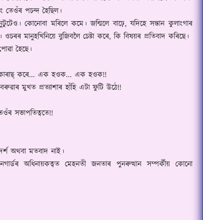
 তেওঁৰ পচন্দ হৈছিল।
ুটুটেও। কোনোবা মৰিলে কমে। জন্মিলে বাঢ়ে
,
যদিহে সন্তান কুলাংগাৰ
ওচৰৰ মানুহখিনিয়ে বুজিবলৈ চেষ্টা কৰে
,
কি বিষয়ৰ প্ৰতিবাদ কৰিছে।
 পোৱা হৈছে।
োৰাছ্ কৰে... এক হ‌ওক... এক হ‌ওক!!
ুৱাৰ মুখত প্ৰত্যাশাৰ হাঁহি এটা ফুটি উঠে!!
তেওঁৰ সভাপতিত্বতে!!
দৰ্শ অথবা মতবাদ নাই।
েনগাৰ্ডৰ অধিনায়কত্বত মেহনতী জনতাৰ পুনৰুত্থান সম্পৰ্কীয় কোনো