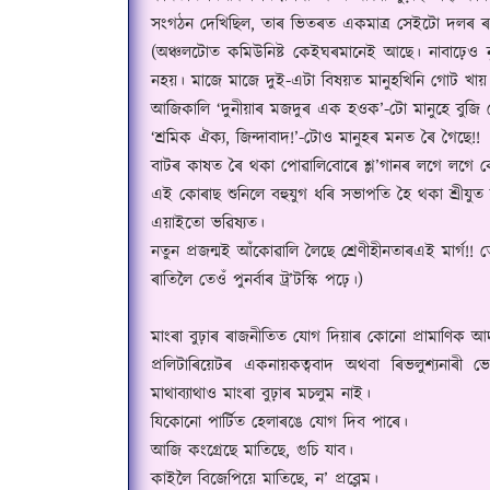
সংগঠন দেখিছিল
,
তাৰ ভিতৰত একমাত্ৰ সেইটো দলৰ ৰং
(
অঞ্চলটোত কমিউনিষ্ট কেইঘৰমানেই আছে। নাবাঢ়েও ন
নহয়। মাজে মাজে দুই-এটা বিষয়ত মানুহখিনি গোট খায়। 
আজিকালি
‘
দুনীয়াৰ মজদুৰ এক হ‌ওক
’-টো
মানুহে বুজি
‘
শ্ৰমিক ঐক্য
,
জিন্দাবাদ!
’-
টোও মানুহৰ মনত ৰৈ গৈছে!!
বাটৰ কাষত ৰৈ থকা পোৱা
লি
বোৰে শ্ল
’
গানৰ লগে লগে ক
এই কোৰাছ শুনিলে বহুযুগ ধৰি সভাপতি হৈ থকা শ্ৰীযুত বৰ
এয়াইতো ভৱিষ্যত।
নতুন প্ৰজন্ম‌ই আঁকোৱালি লৈছে শ্ৰেণীহীনতাৰএই মাৰ্গ!! 
ৰাতিলৈ তেওঁ পুনৰ্বাৰ ট্ৰ
’
টস্কি পঢ়ে।)
মাংৰা বুঢ়াৰ ৰাজনীতিত যোগ দিয়াৰ কোনো প্ৰামাণিক আ
প্ৰলিটাৰিয়েটৰ একনায়কত্ববাদ অথবা ৰিভলুশ্যনাৰী ভ
মাথাব্যাথাও মাংৰা বুঢ়াৰ মচলুম নাই।
যিকোনো পাৰ্টিত হেলাৰঙে যোগ দিব পাৰে।
আজি কংগ্ৰেছে মাতিছে
,
গুচি যাব।
কাইলৈ বিজেপিয়ে মাতিছে
,
ন
’
প্ৰব্লেম।