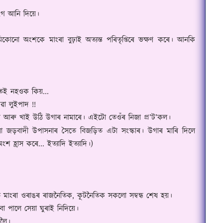
গ আনি দিয়ে।
যিকোনো অংশকে মাংৰা বুঢ়াই অত্যন্ত পৰিতৃপ্তিৰে ভক্ষণ কৰে। আনকি
েই নহ‌ওক কিয়...
ৱা লুইপাদ !!
 আৰু খাই উঠি উগাৰ নামাৰে। এইটো তেওঁৰ নিজা প্ৰ
’
ট
’
ক
ল।
বাদী উপাসনাৰ সৈতে বিজড়িত এটা সংস্কাৰ। উগাৰ মাৰি দিলে
ংশ হ্ৰাস কৰে... ইত্যাদি ইত্যাদি।)
তে মাংৰা ওৰাঙৰ ৰাজনৈতিক
,
কূটনৈতিক সকলো সম্বন্ধ শেষ হয়।
িবা পালে সেয়া ঘুৰাই নিদিয়ে।
সলৈ।