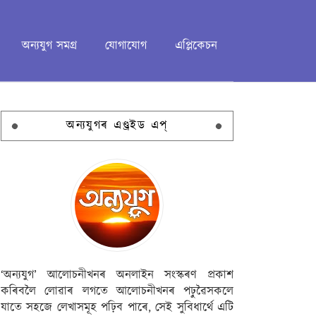
অন্যযুগ সমগ্ৰ
যোগাযোগ
এপ্লিকেচন
অন্যযুগৰ এণ্ড্ৰইড এপ্
‘অন্যযুগ’ আলোচনীখনৰ অনলাইন সংস্কৰণ প্ৰকাশ
কৰিবলৈ লোৱাৰ লগতে আলোচনীখনৰ পঢ়ুৱৈসকলে
যাতে সহজে লেখাসমূহ পঢ়িব পাৰে, সেই সুবিধাৰ্থে এটি