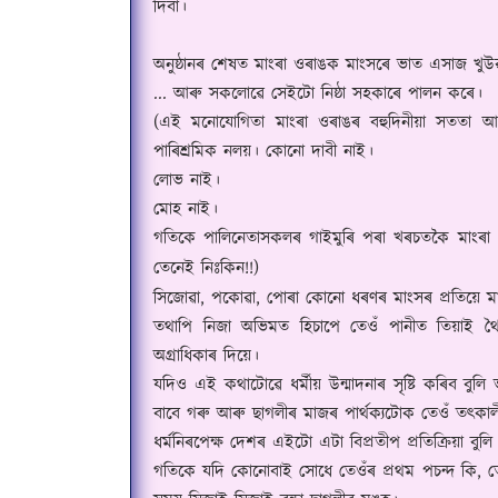
দিবা।
অনুষ্ঠানৰ শেষত মাংৰা ওৰাঙক মাংসৰে ভাত এসাজ খুউৱ
...
আৰু সকলোৱে সেইটো নিষ্ঠা সহকাৰে পালন কৰে।
(
এই মনোযোগিতা মাংৰা ওৰাঙৰ বহুদিনীয়া সততা আৰ
পাৰিশ্ৰমিক নলয়। কোনো দাবী নাই।
লোভ নাই।
মোহ নাই।
গতিকে পালিনেতাসকলৰ গাইমুৰি পৰা খৰচতকৈ মাংৰা 
তেনেই নিঃকিন!!)
সিজোৱা
,
পকোৱা
,
পোৰা কোনো ধৰণৰ মাংসৰ প্ৰতিয়ে মা
তথাপি নিজা অভিমত হিচাপে তেওঁ পানীত তিয়াই 
অগ্ৰাধিকাৰ দিয়ে।
যদিও এই কথাটোৱে ধৰ্মীয় উন্মাদনাৰ সৃষ্টি কৰিব বু
বাবে গৰু আৰু ছাগলীৰ মাজৰ পাৰ্থক্যটোক তেওঁ তৎকা
ধৰ্মনিৰপেক্ষ দেশৰ এইটো এটা বিপ্ৰতীপ প্ৰতিক্ৰিয়া বুল
গতিকে যদি কোনোবাই সোধে তেওঁৰ প্ৰথম পচন্দ কি
,
ত