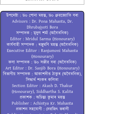
উপদেষ্টা : ড০ পোনা মহন্ত, ড০ ধ্ৰুৱজ্যোতি বৰা
Advisors : Dr. Pona Mahanta, Dr.
Dhrubajyoti Bora
সম্পাদক : মৃদুল শৰ্মা (অবৈতনিক)
Editor : Mridul Sarma (Honourary)
কাৰ্যবাহী সম্পাদক : ৰঞ্জুমণি মহন্ত (অবৈতনিক)
Executive Editor : Ranjumoni Mahanta
(Honourary)
কলা সম্পাদক : ড০ সঞ্জীৱ বৰা (অবৈতনিক)
Art Editor : Dr. Sanjib Bora (Honourary)
বিভাগীয় সম্পাদক : আকাশদীপ্ত ঠাকুৰ (অবৈতনিক),
সিদ্ধাৰ্থ শংকৰ কলিতা
Section Editor : Akash D. Thakur
(Honourary), Siddhartha S. Kalita
প্ৰকাশক : অচিন্ত্য কুমাৰ মহন্ত
Publisher : Achintya Kr. Mahanta
প্ৰকাশন সহযোগী : দেৱজিৎ ভৰালী