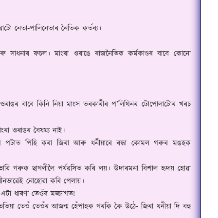
াটো নেতা-পালিনেতাৰ নৈতিক কৰ্তব্য।
ু সাধনাৰ ফচল। মাংৰা ওৰাঙে ৰাজনৈতিক কৰ্মকাণ্ডৰ বাবে কোনো
ওৰাঙৰ বাবে কিনি নিয়া মাংস তৰকাৰীৰ প
’
লিথিনৰ টোপোলাটোৰ খৰচ
ংৰা ওৰাঙৰ বৈষম্য নাই।
থৈ পটাত পিহি কৰা জিৰা আৰু ধনীয়াৰে ৰন্ধা কোমল গৰুৰ মঙহক
লি ভাৱি গৰুক ছাগলীলৈ পৰ্যৱসিত কৰি লয়। উদাৰমনা বিশাল হৃদয় হোৱা
লীনভাৱেই নোহোৱা কৰি পেলায়।
ি এটা ধাৰণা তেওঁৰ মজ্জাগত!
েতিয়া তেওঁ তেওঁৰ আজন্ম হেঁপাহক গৰকি কৈ উঠে- জিৰা ধনীয়া দি বহু