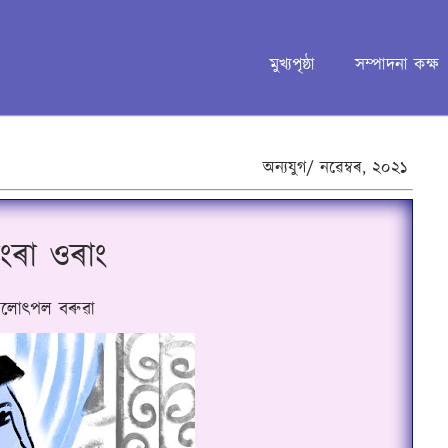
মুখ্যপৃষ্ঠা
সম্পাদনা কক্ষ
অন্যযুগ/
নৱেম্বৰ,
২০২১
াংৰা ওৰাং
ীলোৎপল বৰুৱা