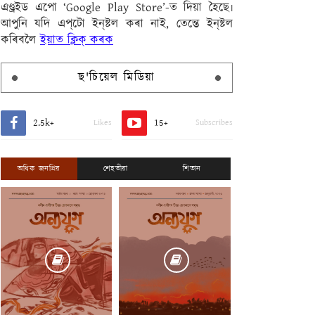
এণ্ড্ৰইড এপো ‘Google Play Store’-ত দিয়া হৈছে৷
আপুনি যদি এপ্‌টো ইন্‌ষ্টল কৰা নাই, তেন্তে ইন্‌ষ্টল
কৰিবলৈ
ইয়াত ক্লিক্ কৰক
ছ'চিয়েল মিডিয়া
2.5k+
15+
Likes
Subscribes
অধিক জনপ্ৰিয়
শেহতীয়া
শিতান