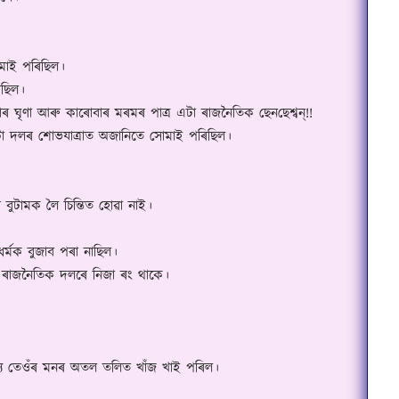
মাই পৰিছিল।
িছিল।
োবাৰ ঘৃণা আৰু কাৰোবাৰ মৰমৰ পাত্ৰ এটা ৰাজনৈতিক
ছে
ন
ছেশ্ব
ন্!!
 এটা দলৰ শোভযাত্ৰাত অজানিতে সোমাই পৰিছিল।
ৰ বুটামক লৈ চিন্তিত হোৱা নাই।
ৰ্মক বুজাব পৰা নাছিল।
ত্যেক ৰাজনৈতিক দলৰে নিজা ৰং থাকে।
্য তেওঁৰ মনৰ অতল তলিত খাঁজ খাই পৰিল।