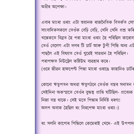
অধীৰ অপেক্ষা।
এবাৰ মাংৰা ওৰাং এটা ভয়ানক ৰাজনৈতিক বিতৰ্কত সো
সাংবাদিকসকলে তেওঁক বেঢ়ি বেঢ়ি, খেদি খেদি প্ৰশ্ন কৰ
খন্তেকতে বিব্ৰত হৈ পৰা মাংৰা ওৰাং হৈ পৰিছিল কাৰ
তেওঁ বেলেগ এটা দলৰ টি চাৰ্ট আৰু টুপী পিন্ধি অন্য
পাছলৈ এই বিষয়ত তেওঁ খুৱেই সাৱধান হৈ পৰিছিল।
পৰাপক্ষত নিউট্ৰেল কষ্টিউম ব্যৱহাৰ কৰে।
(
ওৰে জীৱন হাফপেণ্ট পিন্ধা মাংৰা ওৰাঙে কাহানিও চাৰ্ট
কোনো ঋতুপতন অথৱা ঋতুগঠনে তেওঁক বস্ত্ৰৰ সনাতন ধ
সেইদিনা অকস্মাতে তেওঁৰ বুদ্ধত্ব প্ৰাপ্তি ঘটিছিল- প্ৰ
নিজা বস্ত্ৰ থাকে। সেই মতে পিন্ধাৰ নিৰ্দিষ্ট ধৰণ!!
অলপ অবাক হৈছিল ৰং নিৰপেক্ষ মাংৰা ওৰাং।)
ৰং সলনি কাপোৰ পিন্ধিলে কেমেৰাই খেদে- এই উপপাদ