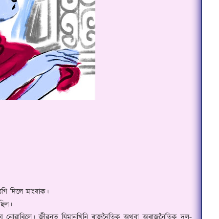
ঠগি দিলে মাংৰাক।
ছিল।
 কৰিব নোৱাৰিলে। জীৱনত যিমানখিনি ৰাজনৈতিক অথবা অৰাজনৈতিক দল-