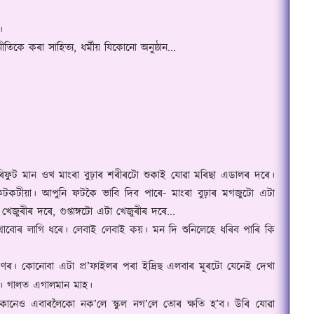
।
ীতিকে কৰা সাহিত্য
,
ধৰ্মীয় যিকোনো অনুষ্ঠান...
চাৰিফুট মান ওখ মাংৰা বুঢ়াৰ শৰীৰটো শুকাই যোৱা মৰিছা এডালৰ দৰে।
কটকটীয়া। আপুনি ফটকৈ ভাবি দিব পাৰে
-
মাংৰা বুঢ়াৰ মগজুটো এটা
 খেজুৰীৰ দৰে
,
গুপ্তাঙ্গটো এটা খেজুৰীৰ দৰে...
থাবোৰ লাগি ধৰে। লেবাই লেবাই কয়। মন দি শুনিলেহে ধৰিব পাৰি কি
্ৰণৰ। কোনোবা এটা প্ৰ
’
ফাইলৰ পৰা ইদ্ৰিছ এলবাৰ
মূ
ৰটো যেনেই দেখা
ৰেখা। গালত এগালমান মাহ।
িক। কোনেও এবাৰলৈকো নক
’
লে স্কুল নগ
’
লে তোৰ ক্ষতি হ
’
ব। উৰি যোৱা