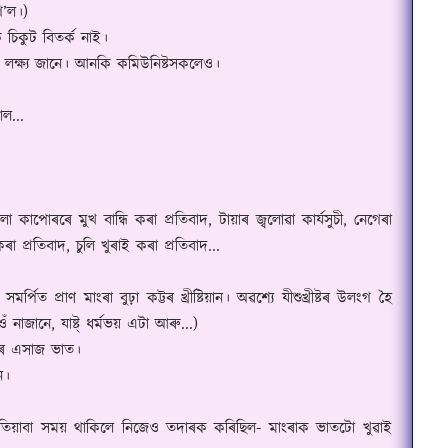
গ
’
ল।)
চিকুট বিতৰ্ক নাই।
 লক্ষ্য জানে। আনকি কমিউনিষ্টসকলেও।
াল...
লা কাপোৰৰে মুখ বান্ধি কৰা প্ৰতিবাদ
,
টায়াৰ জ্বলোৱা কাৰ্যসুচী
,
নেগেৰা
ৰা প্ৰতিবাদ
,
চুলি খুৰাই কৰা প্ৰতিবাদ...
মৰ্পিত প্ৰাণ মাংৰা বুঢ়া কট্টৰ খ্ৰীষ্টিয়ান। অৱশ্যে যীশুখ্ৰীষ্টৰ উলংগ হৈ
ওঁ নাজানে
,
যাষ্ট্ ধৰ্মভয় এটা আৰু...)
ৰে এসাজ ভাত।
ে।
িয়াবা সময় থাকিলে নিজেও তদাৰক কৰিছিল- মাংৰাক ভাতটো খুৱাই