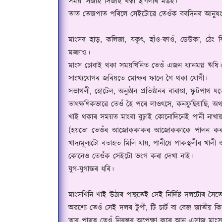
সময় সিজাই সিজাই ৰন্ধা ছাগলীৰ মঙহ।
তাত তেজপাত পৰিলে সেইটোৱে তেওঁক বৰদিনৰ আনুষং
মাংসৰ হাড়
,
কলিজা
,
যকৃৎ
,
হাঁও-ফাওঁ
,
ডেউকা
,
ঠেং 
মজ্জাও।
মাংস চোবাই থকা সময়খিনিত তেওঁ এজন ধ্যানমগ্ন ঋষি।
সাংখ্যযোগৰ জৰিয়তে মোক্ষৰ ফালে গৈ থকা যোগী।
সভাথলী
,
হোটেল
,
অনুষ্ঠান প্ৰতিষ্ঠানৰ বাৰাণ্ডা
,
ফুটপাথ যত
তাৎক্ষণিকভাৱে তেওঁ হৈ পৰে লাওৎসে
,
কনফুছিয়াছি
,
অথ
খাই থকাৰ সময়ত মাংৰা বুঢ়াই কোনোদিনেই পানী নাখায়
(
হয়তো তেওঁৰ আজোককাকৰ আজোককাকে পালন কৰা জড়
খাদ্যমূল্যটো বতাহত মিলি যায়
,
পানীয়ে পাকস্থলীৰ খালী অ
কোনেও তেওঁক সেইটো ভংগ কৰা দেখা নাই।
যুগ-যুগান্তৰ ধৰি।
মাংসখিনি খাই উঠাৰ পাছতেই সেই নিৰ্দিষ্ট দলটোৰ সৈ
অৱশ্যে তেওঁ সেই দলৰ টুপী
,
টি চাৰ্ট বা বেজ জাতীয় ক
তাৰ পাছত তেওঁ নিৰন্তৰ অপেক্ষা কৰে আন এসাজ মাং