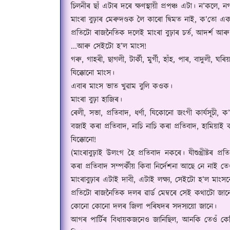
চিলনীৰ ছাঁ এটাৰ দৰে ক্ষণস্থায়ী প্ৰপঞ্চ এটা। ন
’
কলে
,
ন
মাংৰা বুঢ়াৰ মেৰুদণ্ডক লৈ কাৰো দ্বিমত নাই
,
ক
’
তো এক 
প্ৰতিটো ৰাজনৈতিক দলেই মাংৰা বুঢ়াৰ চৰ্ত
,
আদৰ্শ আৰু
...
আৰু সেইটো হ
’
ল মাংস!
গৰু
,
গাহৰী
,
ছাগলী
,
টাৰ্কী
,
মুৰ্গী
,
হাঁহ
,
পাৰ
,
বাদুলী
,
ঘৰিয়
যিক্কোনো মাংস।
এবাৰ মাংস ভাত খুৱাম বুলি ক‌ওক।
মাংৰা বুঢ়া হাজিৰ।
ৰেলী
,
সভা
,
প্ৰতিবাদ
,
ধৰ্ণা
,
যিকোনো জংগী কাৰ্যসূচী
,
ক
’
বজাই কৰা প্ৰতিবাদ
,
নাচি নাচি কৰা প্ৰতিবাদ
,
হামিয়াই ক
যিক্কোনো!
(
মাংৰাবুঢ়াই উলংগ হৈ প্ৰতিবাদ নকৰে। যীশুখ্ৰীষ্টৰ প্ৰতি স
কৰা প্ৰতিবাদ সম্পৰ্কীয় কিবা নিৰ্দেশনা আছে নে নাই তে
মাংৰাবুঢ়াৰ এটাই দাবী
,
এটাই লক্ষ্য
,
সেইটো হ
’
ল মাংস
প্ৰতিটো ৰাজনৈতিক দলৰ ৱাৰ্ড মেম্বৰে সেই কথাটো জান
কোনো কোনো দলৰ জিলা পৰিষদৰ সদস্য‌য়ো জানে।
আগৰ পাৰ্টিৰ বিধায়কজনেও জানিছিল
,
আনকি তেওঁ কেত