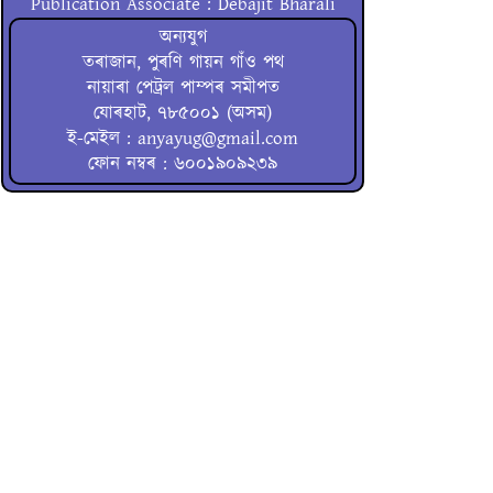
Publication Associate : Debajit Bharali
অন্যযুগ
তৰাজান, পুৰণি গায়ন গাঁও পথ
নায়াৰা পেট্ৰল পাম্পৰ সমীপত
যোৰহাট, ৭৮৫০০১ (অসম)
ই-মেইল : anyayug@gmail.com
ফোন নম্বৰ : ৬০০১৯০৯২৩৯