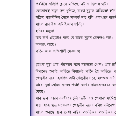
পৰহিলৈ এজিপি ক্লাৱে মাতিছে
,
নট্ এ ছিংগল থট্।
কোনোবাই নতুন দল খুলিছে
,
মাংৰা বুঢ়াক মাতিলেই হ
’
ল
সক্ৰিয় ৰাজনীতিৰ সৈতে সম্পৰ্ক নাই বুলি একাধাৰে ৰাজন
মাংৰা বুঢ়া ইজ এট ইঅ
’
ৰ ছাৰ্ভিচ্।
হাজিৰ হুজুৰ!
তাৰ অৰ্থ এইটোও নহয় যে মাংৰা বুঢ়াৰ মেৰুদণ্ড নাই।
আলৱৎ আছে।
কঠিন আৰু শক্তিশালী মেৰুদণ্ড!
(
মাংৰা বুঢ়া প্ৰায় পঁয়সত্তৰ বছৰ বয়সতো পো
ন
। প্ৰায় 
যিমানেই শুকাই আহিছে সিমানেই কঠিন হৈ আহিছে। 
খেজুৰীৰ দৰে...হৃৎপিণ্ড এটা খেজুৰীৰ দৰে
,
মলভাণ্ড এটা
মাংৰা বুঢ়া যৌৱন কালৰ পৰাই কলা। সামন্তৰালভাৱে ক
কৈছে।
গাৰ ছাল এঙাৰ বৰণীয়া। চুলি
‘
ছল্ট এণ্ড পেপাৰ
’
সংমিশ
যায়। মাত্ৰ ক্ষুদ্ৰ সংস্কৰণ। খেজুৰীৰ দৰে। বলিষ্ঠ বলি
মাংৰা ওৰাঙে স্কুল দেখা নাই। স্বাভাৱিক। স্বাভাৱ