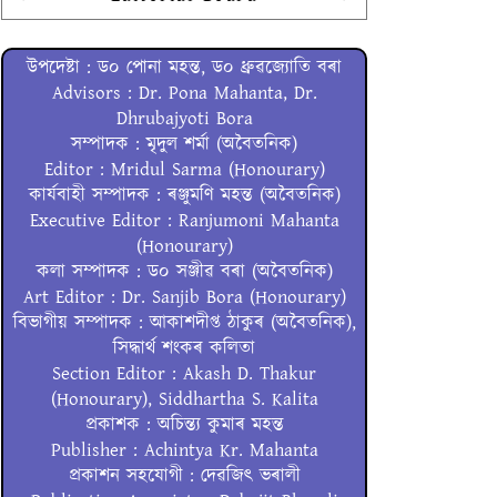
উপদেষ্টা : ড০ পোনা মহন্ত, ড০ ধ্ৰুৱজ্যোতি বৰা
Advisors : Dr. Pona Mahanta, Dr.
Dhrubajyoti Bora
সম্পাদক : মৃদুল শৰ্মা (অবৈতনিক)
Editor : Mridul Sarma (Honourary)
কাৰ্যবাহী সম্পাদক : ৰঞ্জুমণি মহন্ত (অবৈতনিক)
Executive Editor : Ranjumoni Mahanta
(Honourary)
কলা সম্পাদক : ড০ সঞ্জীৱ বৰা (অবৈতনিক)
Art Editor : Dr. Sanjib Bora (Honourary)
বিভাগীয় সম্পাদক : আকাশদীপ্ত ঠাকুৰ (অবৈতনিক),
সিদ্ধাৰ্থ শংকৰ কলিতা
Section Editor : Akash D. Thakur
(Honourary), Siddhartha S. Kalita
প্ৰকাশক : অচিন্ত্য কুমাৰ মহন্ত
Publisher : Achintya Kr. Mahanta
প্ৰকাশন সহযোগী : দেৱজিৎ ভৰালী