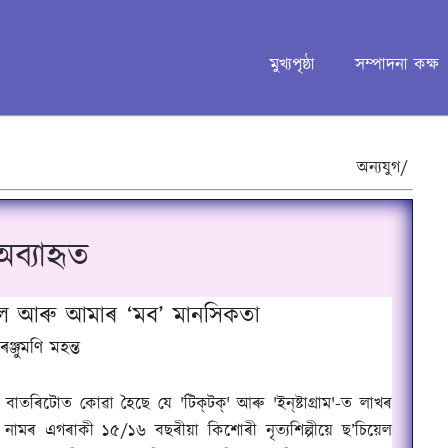
মুখ্যপৃষ্ঠা
সম্পাদনা কক্ষ
অন্যযুগ/
অব্যাহৃত
্ৰ’ল আৰু আমাৰ ‘মব’ মানসিকতা
ৰঞ্জুমণি মহন্ত
৷ বাতৰিটোত কোৱা হৈছে যে
'
টিক্‌টক্‌
'
আৰু
'
ইন্‌ষ্টাগ্ৰাম
'-
ত লাখৰ
 নামৰ এগৰাকী ১৫/১৬ বছৰীয়া কিশোৰী নৃত্যশিল্পীয়ে ছ’চিয়েল