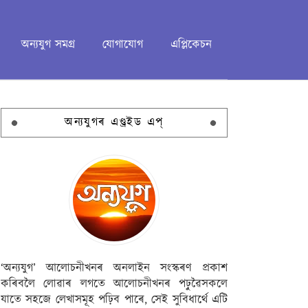
অন্যযুগ সমগ্ৰ
যোগাযোগ
এপ্লিকেচন
অন্যযুগৰ এণ্ড্ৰইড এপ্
‘অন্যযুগ’ আলোচনীখনৰ অনলাইন সংস্কৰণ প্ৰকাশ
কৰিবলৈ লোৱাৰ লগতে আলোচনীখনৰ পঢ়ুৱৈসকলে
যাতে সহজে লেখাসমূহ পঢ়িব পাৰে, সেই সুবিধাৰ্থে এটি