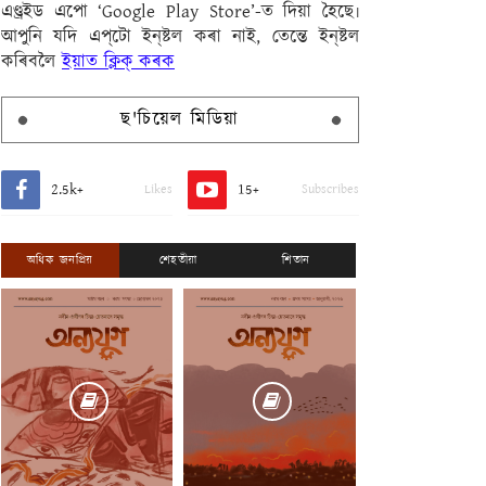
এণ্ড্ৰইড এপো ‘Google Play Store’-ত দিয়া হৈছে৷
আপুনি যদি এপ্‌টো ইন্‌ষ্টল কৰা নাই, তেন্তে ইন্‌ষ্টল
কৰিবলৈ
ইয়াত ক্লিক্ কৰক
ছ'চিয়েল মিডিয়া
2.5k+
15+
Likes
Subscribes
অধিক জনপ্ৰিয়
শেহতীয়া
শিতান