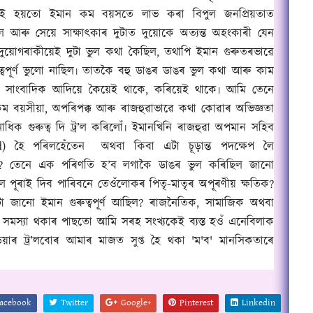
য়েই হয়তো ইমান কম বয়সতে লাভ কৰা বিপুল জনপ্ৰিয়তাত
িল আৰু সেয়ে সাক্ষাৎকাৰ দুটাত দুয়োকে
অত্যন্ত
অহংকাৰী যেন
ুয়োগৰাকীয়েই দুটা ভুল কথা কৈছিল
,
তথাপি ইমান গুৰুতৰভাৱে
্বপূৰ্ণ ভুলো নাছিল৷ তাতকৈ বহু ডাঙৰ ডাঙৰ ভুল কথা আৰু কাম
,
সাংবাদিক আদিয়ে কৈয়েই থাকে
,
কৰিয়েই থাকে৷ আমি তেনে
কম বয়সীয়া
,
অপৰিপক্ক আৰু ৰাজহুৱাভাৱে কথা কোৱাৰ অভিজ্ঞতা
াধিক গুৰুত্ব দি ট্ৰ’ল কৰিলোঁ৷ ইমানখিনি ৰাজহুৱা অপমান সহিব
ed)
হৈ পৰিলহেঁতেন
অথবা কিবা এটা চূড়ান্ত পদক্ষেপ লৈ
?
তেনে এক পৰিণতি হ’ব লগাকৈ ডাঙৰ ভুল কৰিছিল জানো
ে পূৰাই দিব পাৰিবনে তেওঁলোকৰ পিতৃ-মাতৃৰ অপূৰণীয় ক্ষতিক
?
া জানো ইমান গুৰুত্বপূৰ্ণ আছিল
?
ৰাজনৈতিক
,
সামাজিক অথবা
সমস্যা থকাৰ পাছতো আমি সৰহ সংখ্যকেই ব্যস্ত হওঁ এনেবিলাক
িয়াৰ ট্ৰ’লবোৰ আমাৰ মাজত সুপ্ত হৈ থকা
'
ম
'
ব
'
মানসিকতাৰে
acebook
Twitter
Google+
Pinterest
Linkedin