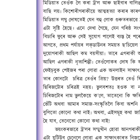
মিডিয়াত তেওঁক লৈ কৰা ট্ৰ’ল আৰু ছাইবাৰ বাল
বাছি লয়৷ কিশোৰীগৰাকীয়ে আত্মহত্যা কৰাৰ কা
মিডিয়াত লঘু দোষতেই যেন বহু লোক গুৰুতৰভাৱে ট
এটা সৃষ্টি হৈছে। এনে দেখা গৈছে
,
যেন গৰিষ্ঠ সং
বিচাৰি ফুৰে আৰু সেই সুযোগ পালেই ব্যস্ত হৈ পৰ
আগতে
,
প্ৰথম পৰ্যায়ৰ লক্‌ডাউনৰ সময়ত ছ’চিয়েল
দুয়োগৰাকী আছিল কম বয়সীয়া৷ তাৰে এগৰাকী 
আছিল এগৰাকী নৃত্যশিল্পী৷ তেওঁলোকৰ দোষ কি
ফেইচ্‌বুক পে
ই
জৰ পৰা লোৱা এক অনলাইন সাক্ষাৎক
তাৰ কোনটো
চৰিত্ৰ তেওঁৰ প্ৰিয়
?
উত্তৰত তেওঁ য
ছিৰিজটোৰ চৰিত্ৰই নহয়৷ ভুলবশতঃ হওক বা 
চিৰিজটোৰ নাম ভুলকৈয়ে ক’লে
,
তাতেনো কি ক্ষত
ভেঁটি অথবা আমাৰ সমাজ-সংস্কৃতিলৈ কিবা অশন
বুলিতো কোনো কথা নাই৷ অথবা
,
এইসমূহ কথা জান
হৈ যাব
,
তেনেতো কোনো কথা নাই!
ভয়ংকৰভাৱে ট্ৰ’লৰ সম্মুখীন হোৱা আনগৰাকী
এটা য়ু
টি
উব চেনেলে লোৱা এক সাক্ষাৎকাৰত নিজক