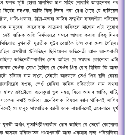
িঙৰ ফলত সৃষ্টি হোৱা মানসিক চাপ সহিব নোৱাৰি আত্মহননৰ পথ
ৰণ যিয়েই নহওক
,
আজি কিছু দিনৰ পৰা দেখা গৈছে যে
ছ’চিয়েল
্ৰ’ল
,
গালি-গালাজ
,
ঠাট্টা-মস্কৰা আদিৰ সম্মুখীন হ’বল
গীয়া
পৰিৱেশ
খ্যক মানুহেই
কাৰোবাক আক্ৰমণ কৰিবলৈ মাথোন এটা সুযোগ
ে সেই ব্যক্তিক অতি নিৰ্মমভাৱে শব্দৰে আঘাত কৰাত ৷কিছু দিন
ৰ
 মিডিয়াত দুগৰাকী যুৱতীক খুউব বেয়াকৈ ট্ৰ’ল কৰা দেখা গৈছিল৷
আছিল অসমীয়া টেলিভি
ছ
ন ছিৰিয়েলৰ অভিনেত্ৰী আৰু আনগৰাকী
 আছিল
?
অভিনেত্ৰীগৰাকীৰ দোষ আছিল যে সময়ত কোনোবা এটা
াৰত তেওঁক সোধা হৈছিল যে তেওঁৰ প্ৰিয় ৱে
'
ব্ ছিৰিজ কি আৰু
িটো চৰিত্ৰৰ নাম ল’লে
,
সেইটো আচলতে তেওঁ প্ৰিয় বুলি কোৱা
নাজানিয়েই হওক
,
তেওঁ যেনিবা কমিক চৰিত্ৰটোৰ নাম অথবা
ি হ’ল
?
এইটোতো এনেকুৱা
ভু
ল নহয়
,
যিয়ে আমাৰ জাতি
,
মাটি
,
ি সংকেত নমাই আনিব! এনেবিলাক বিষয়ৰ জ্ঞান থাকিবই লাগিব
িলেই যে মানুহ সাংঘাতিক জ্ঞানী আৰু নাজানিলেই একেবাৰে মূৰ্খ
 যুৱতী অৰ্থাৎ নৃত্যশিল্পীগৰাকীৰ দোষ আছিল যে তেৱোঁ কোনোবা
ে অসমৰ ছবিজগতৰ প্ৰথমগৰাকী আৰু একমাত্ৰ নৃত্য পৰিচালিকা