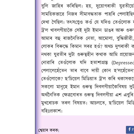
বুলি জাহিৰ কৰিছিল৷ হয়
,
দুয়োগৰাকী যুৱতী
সাময়িকভাৱে নিজৰ সীমাবদ্ধতাক পাহৰি পেলাইছ
দেখা গৈছিল৷ তৎস
ত্ত্বে
ও কওঁ যে যদিও তেওঁলোক দ
ট্ৰ’ল খাবল
গীয়া
কৈ সেই দুটা ইমান ডাঙৰ আৰু গুৰুত
আমাৰ বহু ৰাজনৈতিক নেতা
,
আমোলা
,
বুদ্ধিজী
ৱী
লোকৰ বিৰুদ্ধে কিমান সৰৱ হওঁ
?
অথচ দুগৰাকী 
নথকা যুৱতীৰ দুটা গুৰুত্বহীন কথাক আমি প্ৰয়োজন
নোৱাৰি তেওঁলোক যদি হতাশাগ্ৰস্ত (
Depress
পেলালেহেঁতেন তাৰ বাবে দায়ী কোন হ’লহেঁতেন
তেওঁলোকে
?
ছ’চিয়েল মিডিয়াত ট্ৰ’ল কৰি থকাসকল
সকলো মানুহে ইমান গুৰুত্ব দিবল
গীয়াকৈ‍
বিষয় দুট
অৰ্থনৈতিক ক্ষেত্ৰবোৰত গুৰুত্ব দিবল
গীয়া
এশ এবুৰি 
মুখৰোচক তৰল বিষয়ত৷ আচলতে
,
ছ’চিয়েল মিড
বহিঃপ্ৰকাশ৷
F
শ্বেয়াৰ কৰক: