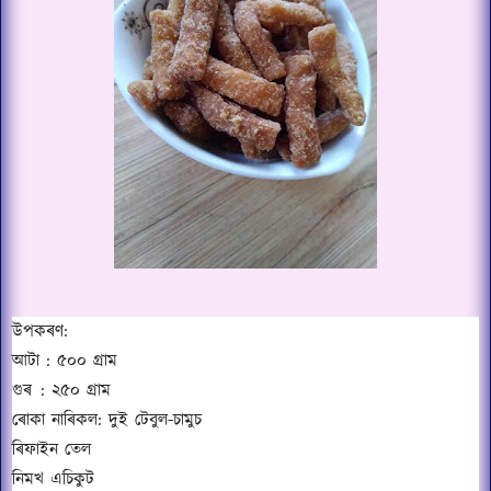
উপকৰণ:
আটা : ৫০০ গ্ৰাম
গুৰ
: ২৫০ গ্ৰাম
ৰোকা নাৰিকল: দুই টেবুল-চামুচ
ৰিফাইন তেল
নিমখ এচিকুট