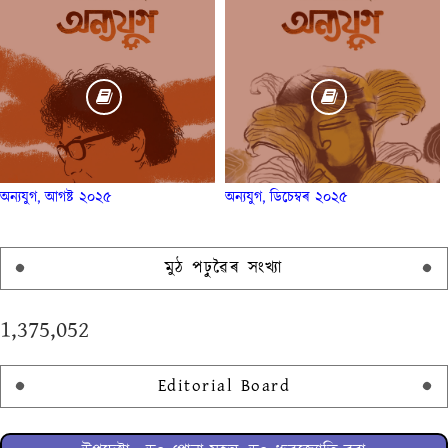
অন্যযুগ, আগষ্ট ২০২৫
অন্যযুগ, ডিচেম্বৰ ২০২৫
মুঠ পঢ়ুৱৈৰ সংখ্যা
1,375,052
Editorial Board