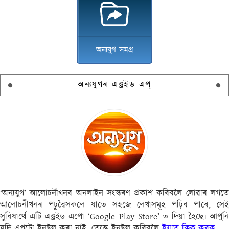
অন্যযুগ সমগ্ৰ
অন্যযুগৰ এণ্ড্ৰইড এপ্
‘অন্যযুগ’ আলোচনীখনৰ অনলাইন সংস্কৰণ প্ৰকাশ কৰিবলৈ লোৱাৰ লগতে
আলোচনীখনৰ পঢ়ুৱৈসকলে যাতে সহজে লেখাসমূহ পঢ়িব পাৰে, সেই
সুবিধাৰ্থে এটি এণ্ড্ৰইড এপো ‘Google Play Store’-ত দিয়া হৈছে৷ আপুনি
যদি এপ্‌টো ইন্‌ষ্টল কৰা নাই, তেন্তে ইন্‌ষ্টল কৰিবলৈ
ইয়াত ক্লিক্ কৰক