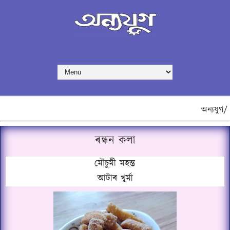
অন্যযুগ/
ৰন্ধন কলা
মৌচুমী মহন্ত
আটাৰ খুৰ্মা