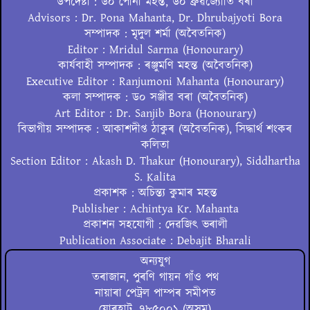
উপদেষ্টা : ড০ পোনা মহন্ত, ড০ ধ্ৰুৱজ্যোতি বৰা
Advisors : Dr. Pona Mahanta, Dr. Dhrubajyoti Bora
সম্পাদক : মৃদুল শৰ্মা (অবৈতনিক)
Editor : Mridul Sarma (Honourary)
কাৰ্যবাহী সম্পাদক : ৰঞ্জুমণি মহন্ত (অবৈতনিক)
Executive Editor : Ranjumoni Mahanta (Honourary)
কলা সম্পাদক : ড০ সঞ্জীৱ বৰা (অবৈতনিক)
Art Editor : Dr. Sanjib Bora (Honourary)
বিভাগীয় সম্পাদক : আকাশদীপ্ত ঠাকুৰ (অবৈতনিক), সিদ্ধাৰ্থ শংকৰ
কলিতা
Section Editor : Akash D. Thakur (Honourary), Siddhartha
S. Kalita
প্ৰকাশক : অচিন্ত্য কুমাৰ মহন্ত
Publisher : Achintya Kr. Mahanta
প্ৰকাশন সহযোগী : দেৱজিৎ ভৰালী
Publication Associate : Debajit Bharali
অন্যযুগ
তৰাজান, পুৰণি গায়ন গাঁও পথ
নায়াৰা পেট্ৰল পাম্পৰ সমীপত
যোৰহাট, ৭৮৫০০১ (অসম)