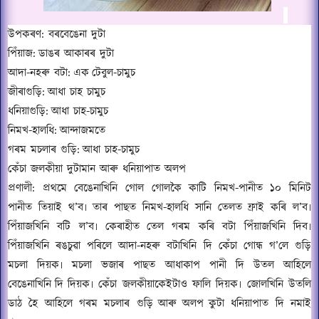
উপকৰণ: বৰবেঙেনা দুটা
পিঁয়াজ
:
ডাঙৰ আকাৰৰ দুটা
আদা-নহৰু বটা
:
এক
টেবুল-চামুচ
জীৰাগুড়ি‍
:
আধা চাহ চামুচ
ধনি‍য়াগুড়ি‍
:
আধা চাহ-চামুচ
নিমখ-হালধি
:
আন্দাজমতে
গৰম মচলাৰ গুড়ি‍
:
আধা চাহ-চামুচ
কেঁচা জলকীয়া দুটামান আৰু ধনি‍য়াপাত অলপ
প্ৰণালী
: প্ৰথমে বেঙেনাখিনি গোল গোলকৈ কাটি নিমখ-পানীত ১০ মিনিট
পানীত তিয়াই থ’ব৷ তাৰ পাছত নিমখ-হালধি সানি তেলত ফ্ৰাই কৰি ল’ব৷
পিঁয়াজখিনি বটি ল’ব৷ কেৰাহী
ত
তেল গৰম কৰি বটা পিঁয়াজখিনি দিব৷
পিঁয়াজখিনি ৰঙচুৱা পৰিলে আদা
-
নহৰু বটাখিনি দি কেঁচা গোন্ধ গ
’
লে গুড়ি‍
মচলা দিয়ক৷ মচলা ভজাৰ পাছত আধাকাপ পানী দি উতল আহিলে
বেঙেনাখিনি
দি
দিয়ক৷ কেঁচা জলকীয়াকেইটাও ফালি দিয়ক৷ জোলখিনি উতলি
ডাঠ হৈ আহিলে গৰম মচলাৰ গু
ড়ি‍
আৰু
অলপ
কুটা ধনি‍য়াপাত দি নমাই