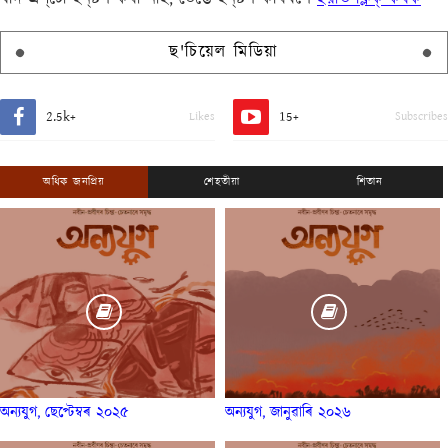
ছ'চিয়েল মিডিয়া
2.5k+
15+
Likes
Subscribes
অধিক জনপ্ৰিয়
শেহতীয়া
শিতান
অন্যযুগ, ছেপ্টেম্বৰ ২০২৫
অন্যযুগ, জানুৱাৰি ২০২৬