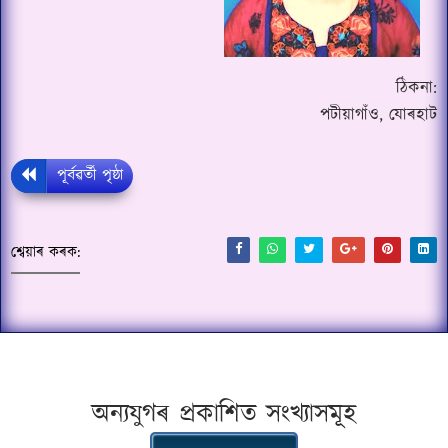
ঠিকনা:
পটীয়াগাঁও, যোৰহাট
পূৰ্বৱৰ্তী পৃষ্ঠা
শ্বেয়াৰ কৰক:
অন্যযুগৰ প্ৰকাশিত সংখ্যাসমূহ