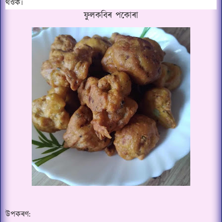
থওক৷
ফুলকবিৰ পকোৰা
উপকৰণ: