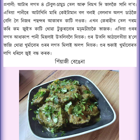
প্ৰণালী
: আটাৰ লগত ৪ টেবুল-চামুচ তেল আৰু নিমখ দি ভালকৈ সানি ল’ব৷
এতিয়া পানীৰে
আটাখিনি মাৰি কেইটামান বল বনাই বেলনাত অলপ ডাঠকৈ
বেলি লৈ নিজৰ পছন্দৰ আকাৰত কাটি লওক৷ এখন কেৰাহীত তেল গৰম
কৰি কম জুইত কাটি থোৱা টুকুৰাবোৰ মচ্‌মচীয়াকৈ ভাজক৷ এতিয়া গুৰৰ
লগত আধাকাপ পানী মিহলাই উতলিবলৈ দিয়ক৷ গুৰ উতলি আঠালেতীয়া হ’লে
ভাজি থোৱা খুৰ্মাবোৰ গুৰৰ লগত মিলাই অলপ
দিয়ক৷ গুৰ শুকাই খুৰ্মাবোৰত
লাগি ধৰিলে জুই বন্ধ কৰক৷
পিঁয়াজী বেঙেনা