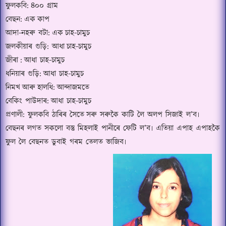
ফুলকবি
:
৪০০ গ্ৰাম
বেছন
:
এক
কাপ
আদা
-
নহৰু বটা
:
এক
চাহ-চামুচ
জলকীয়াৰ গুড়ি‍
: আধা
চাহ-চামুচ
জীৰা
:
আধা চাহ-চামুচ
ধনি‍য়াৰ গুড়ি‍
:
আধা চাহ-চামুচ
নিমখ
আৰু
হালধি
:
আন্দাজমতে
বেকিং পাউদাৰ
:
আধা চাহ-চামুচ
প্ৰণালী
: ফুলকবি ঠাৰিৰ সৈতে
সৰু সৰুকৈ কাটি লৈ অলপ সিজাই ল’ব৷
বেছনৰ লগত সকলো বস্তু মিহলাই পানীৰে ফেটি ল’ব৷ এতিয়া এপাহ এপাহকৈ
ফুল লৈ বেছনত ডুবাই গৰম তেলত ভাজিব
৷