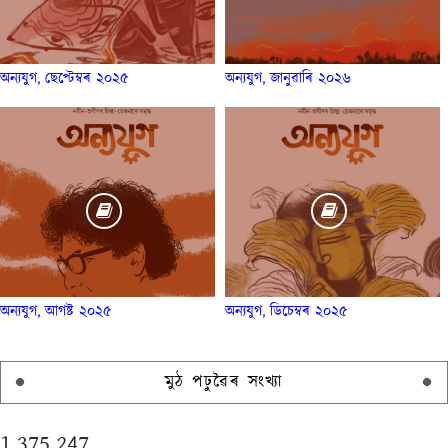
অন্যযুগ, ছেপ্টেম্বৰ ২০২৫
অন্যযুগ, জানুৱাৰি ২০২৬
অন্যযুগ, আগষ্ট ২০২৫
অন্যযুগ, ডিচেম্বৰ ২০২৫
মুঠ পঢ়ুৱৈৰ সংখ্যা
1,375,247