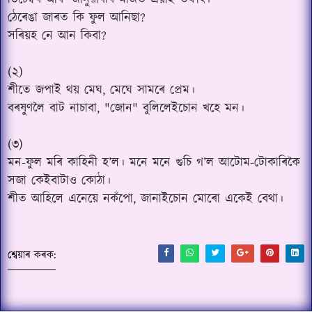
ডিচেম্বৰ আৰু জানুৱাৰীৰ মাজত এয়াই তফাৎ।
ঠেৰেঙা জাৰত কি ফুল আনিছা?
সৰিয়হ নে আন কিবা?
(২)
শীতে জপাই থয় মেঘ, মেঘে সামৰে প্ৰেম।
বৰষুণলৈ বাট নাচাবা, "জোন" বুলিলেইচোন খহে মন।
(৩)
মন-ফুল মৰি কাহিনী হ’ল। মনে মনে গুচি গ’ল আটোম-টোকাৰিকৈ
সজা কেইবাটাও কোঠা।
শীত আহিলে এনেয়ে নকঁপো, জানাইচোন মোৰো একেই বেথা।
শ্বেয়াৰ কৰক: