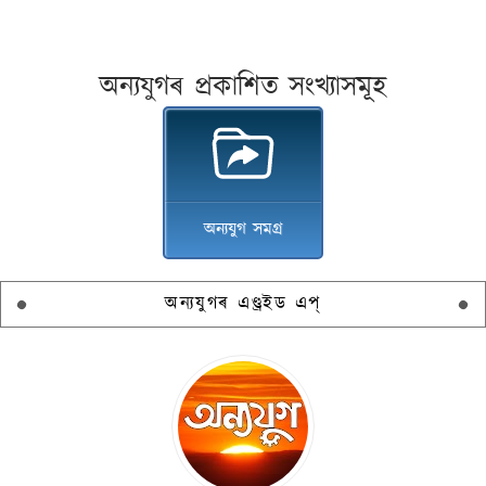
অন্যযুগৰ প্ৰকাশিত সংখ্যাসমূহ
অন্যযুগ সমগ্ৰ
অন্যযুগৰ এণ্ড্ৰইড এপ্