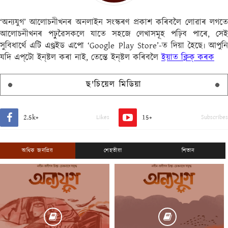
‘অন্যযুগ’ আলোচনীখনৰ অনলাইন সংস্কৰণ প্ৰকাশ কৰিবলৈ লোৱাৰ লগতে
আলোচনীখনৰ পঢ়ুৱৈসকলে যাতে সহজে লেখাসমূহ পঢ়িব পাৰে, সেই
সুবিধাৰ্থে এটি এণ্ড্ৰইড এপো ‘Google Play Store’-ত দিয়া হৈছে৷ আপুনি
যদি এপ্‌টো ইন্‌ষ্টল কৰা নাই, তেন্তে ইন্‌ষ্টল কৰিবলৈ
ইয়াত ক্লিক্ কৰক
ছ'চিয়েল মিডিয়া
2.5k+
15+
Likes
Subscribes
অধিক জনপ্ৰিয়
শেহতীয়া
শিতান