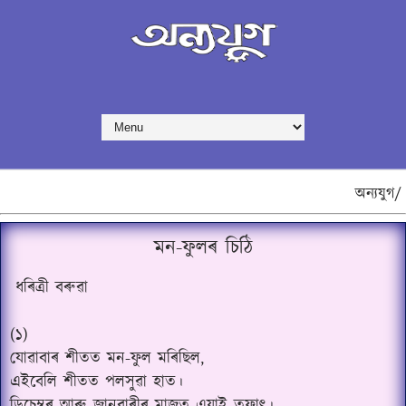
অন্যযুগ/
মন-ফুলৰ চিঠি
ধৰিত্ৰী বৰুৱা
(১)
যোৱাবাৰ শীতত মন-ফুল মৰিছিল,
এইবেলি শীতত পলসুৱা হাত।