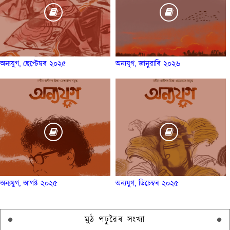
অন্যযুগ, ছেপ্টেম্বৰ ২০২৫
অন্যযুগ, জানুৱাৰি ২০২৬
অন্যযুগ, আগষ্ট ২০২৫
অন্যযুগ, ডিচেম্বৰ ২০২৫
মুঠ পঢ়ুৱৈৰ সংখ্যা