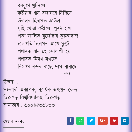
বৰষুণে খুন্দিলে
কঠীয়াৰ ধান ৰজাঘৰে নিদিয়ে
ভঁৰালৰ হিচাপত আউল
মুছি খোৱা কঁঠালো পুৰঠ হ’ল
পকা আলিত বুৰ্জোৱাৰ কুচকাৱাজ
হালখতি হিচাপৰ আখৈ ফুটে
পথাৰত ধান হে সোণালী হয়
পথাৰত নিমখ নগজে
নিমখৰ কদৰ বাঢ়ে, দাম নাবাঢ়ে
***
ঠিকনা :
সহকাৰী অধ্যাপক, ন্যায়িক অধ্যয়ন কেন্দ্ৰ
ডিব্ৰুগড় বিশ্ববিদ্যালয়, ডিব্ৰুগড়
ভ্ৰাম্যভাষ : ৬০০২৫৩৬৮০৩
শ্বেয়াৰ কৰক: