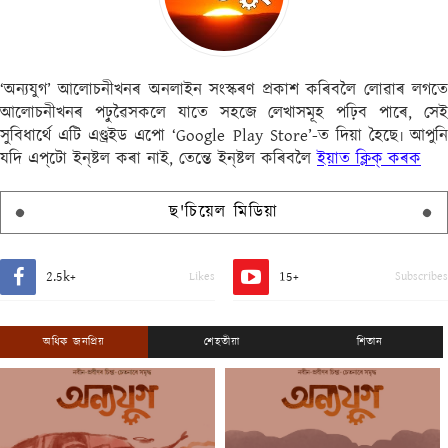
‘অন্যযুগ’ আলোচনীখনৰ অনলাইন সংস্কৰণ প্ৰকাশ কৰিবলৈ লোৱাৰ লগতে
আলোচনীখনৰ পঢ়ুৱৈসকলে যাতে সহজে লেখাসমূহ পঢ়িব পাৰে, সেই
সুবিধাৰ্থে এটি এণ্ড্ৰইড এপো ‘Google Play Store’-ত দিয়া হৈছে৷ আপুনি
যদি এপ্‌টো ইন্‌ষ্টল কৰা নাই, তেন্তে ইন্‌ষ্টল কৰিবলৈ
ইয়াত ক্লিক্ কৰক
ছ'চিয়েল মিডিয়া
2.5k+
15+
Likes
Subscribes
অধিক জনপ্ৰিয়
শেহতীয়া
শিতান