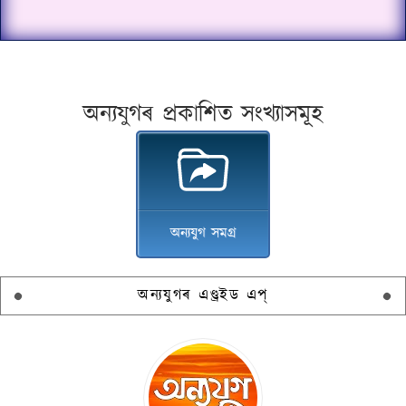
অন্যযুগৰ প্ৰকাশিত সংখ্যাসমূহ
অন্যযুগ সমগ্ৰ
অন্যযুগৰ এণ্ড্ৰইড এপ্