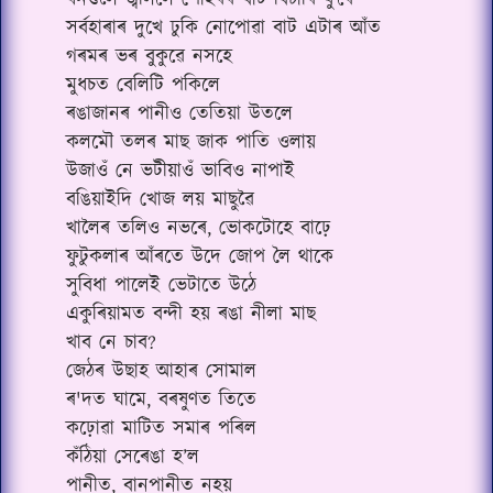
ধনগুলৈ জ্বলিলে পোহৰৰ বাট বিচাৰি ফুৰে
সৰ্বহাৰাৰ দুখে ঢুকি নোপোৱা বাট এটাৰ আঁত
গৰমৰ ভৰ বুকুৱে নসহে
মুধচত বেলিটি পকিলে
ৰঙাজানৰ পানীও তেতিয়া উতলে
কলমৌ তলৰ মাছ জাক পাতি ওলায়
উজাওঁ নে ভটীয়াওঁ ভাবিও নাপাই
বঙিয়াইদি খোজ লয় মাছুৱৈ
খালৈৰ তলিও নভৰে, ভোকটোহে বাঢ়ে
ফুটুকলাৰ আঁৰতে উদে জোপ লৈ থাকে
সুবিধা পালেই ভেটাতে উঠে
একুৰিয়ামত বন্দী হয় ৰঙা নীলা মাছ
খাব নে চাব?
জেঠৰ উছাহ আহাৰ সোমাল
ৰ'দত ঘামে, বৰষুণত তিতে
কঢ়োৱা মাটিত সমাৰ পৰিল
কঁঠিয়া সেৰেঙা হ’ল
পানীত, বানপানীত নহয়