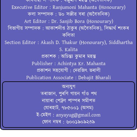
কাৰ্যবাহী সম্পাদক : ৰঞ্জুমণি মহন্ত (অবৈতনিক)
Executive Editor : Ranjumoni Mahanta (Honourary)
কলা সম্পাদক : ড০ সঞ্জীৱ বৰা (অবৈতনিক)
Art Editor : Dr. Sanjib Bora (Honourary)
বিভাগীয় সম্পাদক : আকাশদীপ্ত ঠাকুৰ (অবৈতনিক), সিদ্ধাৰ্থ শংকৰ
কলিতা
Section Editor : Akash D. Thakur (Honourary), Siddhartha
S. Kalita
প্ৰকাশক : অচিন্ত্য কুমাৰ মহন্ত
Publisher : Achintya Kr. Mahanta
প্ৰকাশন সহযোগী : দেৱজিৎ ভৰালী
Publication Associate : Debajit Bharali
অন্যযুগ
তৰাজান, পুৰণি গায়ন গাঁও পথ
নায়াৰা পেট্ৰল পাম্পৰ সমীপত
যোৰহাট, ৭৮৫০০১ (অসম)
ই-মেইল : anyayug@gmail.com
ফোন নম্বৰ : ৬০০১৯০৯২৩৯