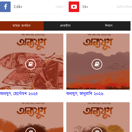
2.5k+
15+
Likes
Subscribes
অধিক জনপ্ৰিয়
শেহতীয়া
শিতান
অন্যযুগ, ছেপ্টেম্বৰ ২০২৫
অন্যযুগ, জানুৱাৰি ২০২৬