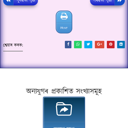
পূৰ্বৱৰ্তী পৃষ্ঠা
পৰৱৰ্তী পৃষ্ঠা
PRINT
শ্বেয়াৰ কৰক:
অন্যযুগৰ প্ৰকাশিত সংখ্যাসমূহ