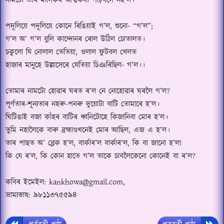
নামটো এৰি মালিকৰ আত্মকথা পঢ়িবলৈ নহ
’
ল।
পদূলিয়ে পদূলিয়ে কোনে ৰিঙিয়াই গ
’
ল
,
শুনো-
“
গ
’
ল
”;
গ
’
ল অ
’
গ
’
ল বুলি কান্দোনৰ ৰোল উঠিল চোতালত।
চকুলো যি নোলাল তেতিয়া
,
ওলাল ফুটবল খেলত
হাজাৰ মানুহে উল্লাসেৰে যেতিয়া চিঞৰিছিল- গ
’
ল।।
তোমাৰ নামটো হোৱাৰ ঘৰত ৰ
’
ল নে নোহোৱাৰ ঘৰলৈ গ
’
ল
?
পূৰ্ণতাৰ-শূন্যতাৰ নহৰু-পনৰু দুয়োটা বাটি তোমাৰে হ
’
ল।
ঘিটিঙাই বজা কাঁহৰ বাটিৰ ধ্বনিটোহে কিজানিবা মোৰ হ
’
ল।
তুমি নহালৈকে বাৰু ব্ৰহ্মাণ্ডখনেই মোৰ আছিল
,
এজ এ হ
’
ল।
তাৰ পাছত অ
’
ব্লেক হ
’
ল
,
বাৰ্কাৰ
’
ল বাৰ্কাৰ
’
ল
,
কি বা জানো হ
’
ল!
কি যে ৰ
’
ল
,
কি কোন হাতে গ
’
ল তাকে চাবলৈকেনো কোনেই বা ৰ
’
ল
?
কবিৰ ইমেইল: kankhowa@gmail.com,
ভ্ৰাম্যভাষ: ৯৮১১৩৭৫৫৯৪