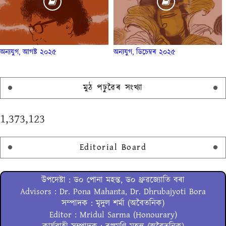
অন্যযুগ, আগষ্ট ২০২৫
অন্যযুগ, ডিচেম্বৰ ২০২৫
মুঠ পঢ়ুৱৈৰ সংখ্যা
1,373,123
Editorial Board
উপদেষ্টা : ড০ পোনা মহন্ত, ড০ ধ্ৰুৱজ্যোতি বৰা
Advisors : Dr. Pona Mahanta, Dr. Dhrubajyoti Bora
সম্পাদক : মৃদুল শৰ্মা (অবৈতনিক)
Editor : Mridul Sarma (Honourary)