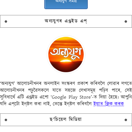
অন্যযুগ সমগ্ৰ
অন্যযুগৰ এণ্ড্ৰইড এপ্
‘অন্যযুগ’ আলোচনীখনৰ অনলাইন সংস্কৰণ প্ৰকাশ কৰিবলৈ লোৱাৰ লগতে
আলোচনীখনৰ পঢ়ুৱৈসকলে যাতে সহজে লেখাসমূহ পঢ়িব পাৰে, সেই
সুবিধাৰ্থে এটি এণ্ড্ৰইড এপো ‘Google Play Store’-ত দিয়া হৈছে৷ আপুনি
যদি এপ্‌টো ইন্‌ষ্টল কৰা নাই, তেন্তে ইন্‌ষ্টল কৰিবলৈ
ইয়াত ক্লিক্ কৰক
ছ'চিয়েল মিডিয়া