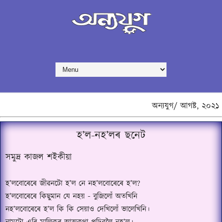
অন্যযুগ/
আগষ্ট,
২০২১
হ’ল-নহ’লৰ ছনেট
সমুদ্ৰ কাজল শইকীয়া
হ
’
লবোৰেৰে জীৱনটো হ
’
ল নে নহ
’
লবোৰেৰে হ
’
ল
?
হ
’
লবোৰেৰে কিছুমান যে নহয় - বুজিলোঁ অতখিনি
নহ
’
লবোৰেৰে হ
’
ল কি কি সেয়াও দেখিলোঁ ভালেখিনি।