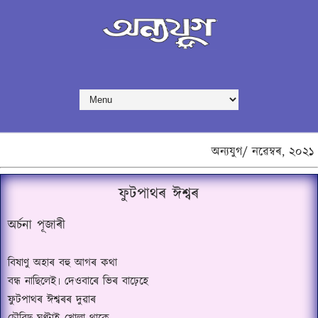
অন্যযুগ/
নৱেম্বৰ,
২০২১
ফুটপাথৰ ঈশ্বৰ
অৰ্চনা পূজাৰী
বিষাণু অহাৰ বহু আগৰ কথা
বন্ধ নাছিলেই৷ দেওবাৰে ভিৰ বাঢ়েহে
ফুটপাথৰ ঈশ্বৰৰ দুৱাৰ