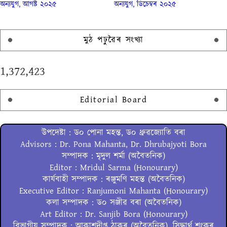
অন্যযুগ, আগষ্ট ২০২৫
অন্যযুগ, ডিচেম্বৰ ২০২৫
মুঠ পঢ়ুৱৈৰ সংখ্যা
1,372,423
Editorial Board
উপদেষ্টা : ড০ পোনা মহন্ত, ড০ ধ্ৰুৱজ্যোতি বৰা
Advisors : Dr. Pona Mahanta, Dr. Dhrubajyoti Bora
সম্পাদক : মৃদুল শৰ্মা (অবৈতনিক)
Editor : Mridul Sarma (Honourary)
কাৰ্যবাহী সম্পাদক : ৰঞ্জুমণি মহন্ত (অবৈতনিক)
Executive Editor : Ranjumoni Mahanta (Honourary)
কলা সম্পাদক : ড০ সঞ্জীৱ বৰা (অবৈতনিক)
Art Editor : Dr. Sanjib Bora (Honourary)
বিভাগীয় সম্পাদক : আকাশদীপ্ত ঠাকুৰ (অবৈতনিক), সিদ্ধাৰ্থ শংকৰ