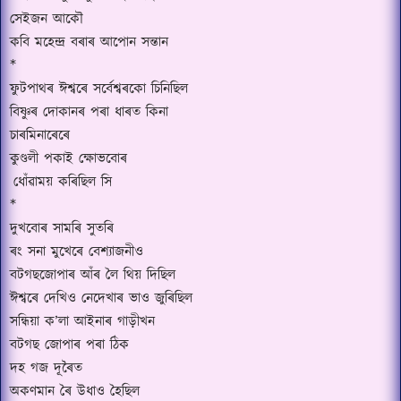
সেইজন আকৌ
কবি মহেন্দ্ৰ বৰাৰ আপোন সন্তান
*
ফুটপাথৰ ঈশ্বৰে সৰ্বেশ্বৰকো চিনিছিল
বিষ্ণুৰ দোকানৰ পৰা ধাৰত কিনা
চাৰমিনাৰেৰে
কুণ্ডলী পকাই ক্ষোভবোৰ
ধোঁৱাময় কৰিছিল সি
*
দুখবোৰ সামৰি সুতৰি
ৰং সনা মুখেৰে বেশ্যাজনীও
বটগছজোপাৰ আঁৰ লৈ থিয় দিছিল
ঈশ্বৰে দেখিও নেদেখাৰ ভাও জুৰিছিল
সন্ধিয়া ক
’
লা আইনাৰ গাড়ীখন
বটগছ জোপাৰ পৰা ঠিক
দহ গজ দূৰৈত
অকণমান ৰৈ উধাও হৈছিল