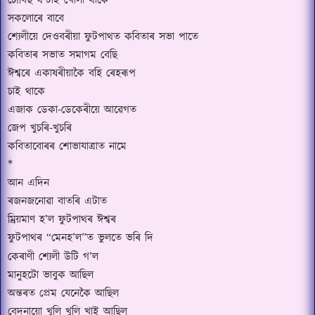
চৌবিছ ঘণ্টাই খোলা থাকে
সকলোৰে বাবে
শ্যেলীয়ে দেওবৰীয়া ফুটপাথত কবিতাৰ সভা পাতে
কবিতাৰ সভাত সমাগম বেছি
ঈশ্বৰে একাষৰীয়াকৈ বহি ৰেহৰূপ
চাই থাকে
এজাক ডেকা-ডেকেৰীয়ে আৱেগত
জেপ খুচৰি-খুচৰি
কবিতাবোৰৰ শোভাযাত্ৰাত নামে
*
আন এদিন
ৰজনজনোৱা বাতৰি এটাত
ম্ৰিয়মাণ হ
’
ল ফুটপাথৰ ঈশ্বৰ
ফুটপাথৰ
“
মেনহ
’
ল
”
ত ভুলতে ভৰি দি
কেৰাণী শ্যেলী উটি গ
’
ল
মানুহটো ভাবুক আছিল
অন্তৰত প্ৰেম যেনেকৈ আছিল
বেদনায়ো খুলি খুলি খাই আছিল