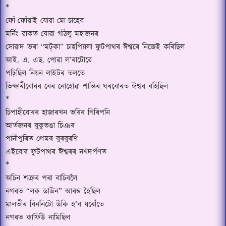
*
ফোঁ-ফোঁৱাই যোৱা মো-চাহেব
মৰ্নিং ৱাকত যোৱা গাঁঠলু মহাজনৰ
সোৱাদ ভৰা
“
ম
ট্‌
কা
”
চাহপিয়লা ফুটপাথৰ ঈশ্বৰে নিজেই কৰিছিল
আই. এ. এছ. পোৱা ল
’
ৰাটোৱে
পঢ়িছিল নিয়ন লাইটৰ তলতে
ভিক্ষাৰীবোৰৰ বেৰ নোহোৱা শান্তিৰ ঘৰবোৰত ঈশ্বৰ বহিছিল
*
চিপাহীবোৰৰ হাজাৰখন ভৰিৰ গিৰিপনি
আৰ্তজনৰ বুকুভঙা চিঞৰ
পানীপুৰিত প্ৰেমৰ বুৰবুৰণি
এইবোৰ ফুটপাথৰ ঈশ্বৰৰ নখদৰ্পণত
*
অচিন শত্ৰুৰ পৰা বাচিবলৈ
নগৰত
“
লক ডাউন
”
আৰম্ভ হৈছিল
মালতীৰ বিননিটো উকি হ
’
ব ধৰোঁতে
নগৰত কাৰ্ফিউ নামিছিল