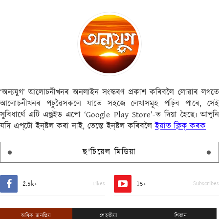
‘অন্যযুগ’ আলোচনীখনৰ অনলাইন সংস্কৰণ প্ৰকাশ কৰিবলৈ লোৱাৰ লগতে
আলোচনীখনৰ পঢ়ুৱৈসকলে যাতে সহজে লেখাসমূহ পঢ়িব পাৰে, সেই
সুবিধাৰ্থে এটি এণ্ড্ৰইড এপো ‘Google Play Store’-ত দিয়া হৈছে৷ আপুনি
যদি এপ্‌টো ইন্‌ষ্টল কৰা নাই, তেন্তে ইন্‌ষ্টল কৰিবলৈ
ইয়াত ক্লিক্ কৰক
ছ'চিয়েল মিডিয়া
2.5k+
15+
Likes
Subscribes
অধিক জনপ্ৰিয়
শেহতীয়া
শিতান