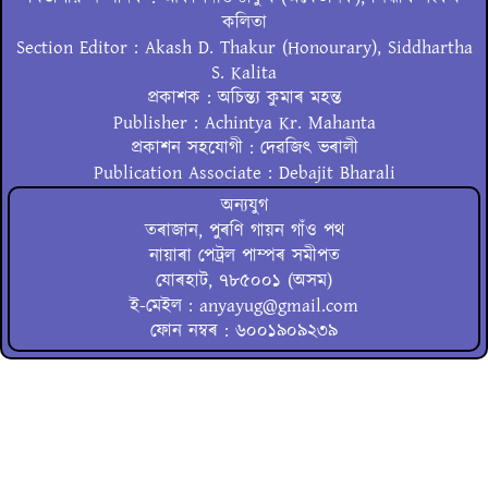
কলিতা
Section Editor : Akash D. Thakur (Honourary), Siddhartha
S. Kalita
প্ৰকাশক : অচিন্ত্য কুমাৰ মহন্ত
Publisher : Achintya Kr. Mahanta
প্ৰকাশন সহযোগী : দেৱজিৎ ভৰালী
Publication Associate : Debajit Bharali
অন্যযুগ
তৰাজান, পুৰণি গায়ন গাঁও পথ
নায়াৰা পেট্ৰল পাম্পৰ সমীপত
যোৰহাট, ৭৮৫০০১ (অসম)
ই-মেইল : anyayug@gmail.com
ফোন নম্বৰ : ৬০০১৯০৯২৩৯