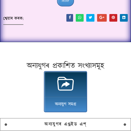
PRINT
শ্বেয়াৰ কৰক:
অন্যযুগৰ প্ৰকাশিত সংখ্যাসমূহ
অন্যযুগ সমগ্ৰ
অন্যযুগৰ এণ্ড্ৰইড এপ্