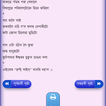
অভাৱে গাঁৱৰ পৰা খেদালে
বিষাণুৱে পৰিয়ালটোকে উচন কৰিলে
*
যায় কলৈ তাই
কৰবালৈ গুচি গ
’
ল ফলৰ বেপাৰীটো
ফটা জোতা চিলোৱা মুচিটো
গান এটা ওঁঠত লৈ ফুৰা
অন্ধ মানুহটো
ফুটপাথৰ ঈশ্বৰৰ বুকুত ডাঙৰ তলা
*
এইবোৰ
“
ফ্ৰণ্ট্ লাইন্
”
বাতৰি নহ
’
ল ৷৷
পূৰ্বৱৰ্তী পৃষ্ঠা
পৰৱৰ্তী পৃষ্ঠা