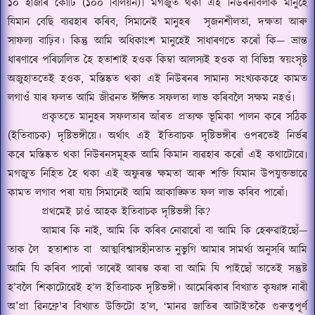
১০ হাজাৰ কোটি (১০০ বিলিয়ন)৷ মগজুত থকা এই নিউৰনবিলাক মানুহে
যিমান বেছি ব্যৱহাৰ কৰিব
,
সিমানেই মানুহৰ
সৃজনশীলতা
,
দক্ষতা আৰু
সাফল্য বাঢ়িব। কিন্তু আমি অধিকাংশ মানুহেই সাধাৰণতে কৰোঁ কি— ভ্রান্ত
ধাৰণাৰে পৰিচালিত হৈ হতাশাই হওক কিম্বা আলস্যই হওক বা বিভিন্ন স্বয়ংসৃষ্ট
অজুহাততেই হওক
,
মস্তিষ্কত থকা এই নিউৰনৰ সামান্য সংখ্যককহে কামত
লগাওঁ যাৰ ফলত আমি জীৱনত ঈপ্সিত সফলতা লাভ কৰিবলৈ সক্ষম নহওঁ৷
প্ৰকৃততে মানুহৰ সফলতাৰ আঁৰত প্রত্যক্ষ ভূমিকা পালন কৰে সঠিক
(ইতিবাচক) দৃষ্টিভঙ্গীয়ে। অৰ্থাৎ এই ইতিবাচক দৃষ্টিভঙ্গীৰ ওপৰতেই নিৰ্ভৰ
কৰে মস্তিষ্কত থকা নিউৰনসমূহক আমি কিমান ব্যৱহাৰ কৰোঁ এই কথাটোৱে৷
মগজুত নিহিত হৈ থকা এই অফুৰন্ত ক্ষমতা আৰু শক্তি যিমান উপযুক্তভাৱে
কামত লগাব পৰা যায় সিমানেই আমি আকাঙ্ক্ষিত ফল লাভ কৰিব পাৰোঁ৷
প্ৰথমেই চাওঁ আহক ইতিবাচক দৃষ্টিভঙ্গী কি
?
আমাৰ কি নাই
,
আমি কি কৰিব নোৱাৰোঁ বা আমি কি হেৰুৱাইছোঁ
—
তাক লৈ
হতাশাত বা
আত্মবিশ্বাসহীনতাত নুভুগি আমাৰ সামৰ্থ্য অনুসৰি আমি
আমি যি কৰিব পাৰোঁ তাৰেই আৰম্ভ কৰা বা আমি যি পাইছোঁ তাতেই সন্তুষ্ট
হ
’
বলৈ শিকাটোৱেই হ
’
ল ইতিবাচক দৃষ্টিভঙ্গী। আমেৰিকাৰ বিখ্যাত কৃষ্ণাঙ্গ নাৰী
’
অ
প্ৰা ৱিনফ্রে'ৰ বিখ্যাত উক্তিটো হ
’
ল
, ‘
মানৱ জাতিৰ আটাইতকৈ গুৰুত্বপূৰ্ণ