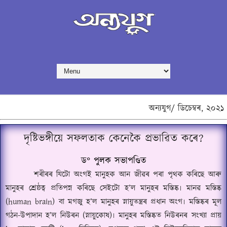
অন্যযুগ/
ডিচেম্বৰ,
২০২১
দৃষ্টিভঙ্গীয়ে সফলতাক কেনেকৈ প্ৰভাৱিত কৰে?
ড
°
পুলক সভাপণ্ডিত
শৰীৰৰ যিটো অংগই মানুহক আন জীৱৰ পৰা পৃথক কৰিছে আৰু
মানুহৰ শ্ৰেষ্ঠত্ব প্ৰতিপন্ন কৰিছে সেইটো হ
’
ল মানুহৰ মস্তিষ্ক৷ মানৱ মস্তিষ্ক
(
human brain)
বা মগজু হ
’
ল মানুহৰ স্নায়ুতন্ত্ৰৰ প্ৰধান অংগ৷ মস্তিষ্কৰ মূল
গঠন-উপাদান হ
’
ল নিউৰন (স্নায়ুকোষ)৷ মানুহৰ মস্তিষ্কত নিউৰনৰ সংখ্যা প্রায়