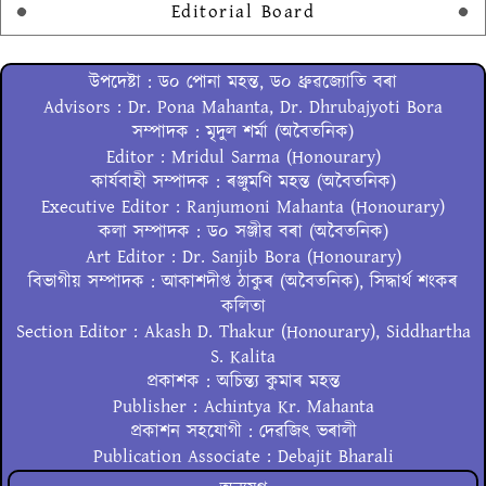
Editorial Board
উপদেষ্টা : ড০ পোনা মহন্ত, ড০ ধ্ৰুৱজ্যোতি বৰা
Advisors : Dr. Pona Mahanta, Dr. Dhrubajyoti Bora
সম্পাদক : মৃদুল শৰ্মা (অবৈতনিক)
Editor : Mridul Sarma (Honourary)
কাৰ্যবাহী সম্পাদক : ৰঞ্জুমণি মহন্ত (অবৈতনিক)
Executive Editor : Ranjumoni Mahanta (Honourary)
কলা সম্পাদক : ড০ সঞ্জীৱ বৰা (অবৈতনিক)
Art Editor : Dr. Sanjib Bora (Honourary)
বিভাগীয় সম্পাদক : আকাশদীপ্ত ঠাকুৰ (অবৈতনিক), সিদ্ধাৰ্থ শংকৰ
কলিতা
Section Editor : Akash D. Thakur (Honourary), Siddhartha
S. Kalita
প্ৰকাশক : অচিন্ত্য কুমাৰ মহন্ত
Publisher : Achintya Kr. Mahanta
প্ৰকাশন সহযোগী : দেৱজিৎ ভৰালী
Publication Associate : Debajit Bharali