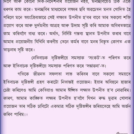
দিলে আৰু কোনো দিক-নির্দেশনাৰ প্রয়োজন নহয়
,
মনচ্ছবিয়েও ঠিক একে
ধৰণৰ কাম কৰে। মনচ্ছবিৰ মাধ্যমেৰে লক্ষ্যৰ ছবি অৱচেতন মনত খোদিত হৈ
পৰিলে মনে স্বয়ংক্রিয়ভাৱে সেই লক্ষ্যত উপনীত হ
’
বৰ বাবে তাৰ সকলো শক্তি
প্ৰয়োগ কৰে আৰু দুর্দমনীয় আগ্রহ আৰু উদ্যম সৃষ্টি কৰি আমাক অবিৰতভাৱে
কাম কৰিবলৈ বাধ্য কৰে। অর্থাৎ
,
নির্দিষ্ট গন্তব্য স্থানত উপনীত কৰাৰ বাবে
আমাৰ প্ৰয়োজনীয় যিখিনি কৰণীয় তেনে কৰ্মৰ বাবে মনৰ নিভৃত কোণত এক
তাড়নাৰ সৃষ্টি কৰে।
নেতিবাচক দৃষ্টিভঙ্গীয়ে সমস্যাক
‘
সংকট
’-
ত পৰিণত কৰে
আৰু ইতিবাচক দৃষ্টিভঙ্গীয়ে সমস্যাক পৰিণত কৰে
‘
সম্ভাৱনা
’-
ত৷
গতিকে জীৱনত সফলতা লাভ কৰিবৰ বাবে সকলো সময়তে
ইতিবাচক দৃষ্টিভঙ্গী গ্ৰহণ কৰাটো নিতান্তই প্ৰয়োজন৷ ইয়াৰ অবিহনে হাজাৰ
চেষ্টা কৰিলেও আমি কেতিয়াও আমাৰ ঈপ্সিত লক্ষ্যত উপনীত হ
’
ব নোৱাৰিম৷
কাৰণ
,
আমাৰ কাঙ্ক্ষিত লক্ষ্যৰ উপনীত হ
’
বলৈ যিখন ৰুদ্ধ দুৱাৰ খোলাৰ
প্ৰয়োজন তাৰ সঠিক চাবিটো একমাত্ৰ সঠিক দৃষ্টিভঙ্গীৰ জৰিয়তেহে আমি অর্জন
কৰিব পাৰিম৷।