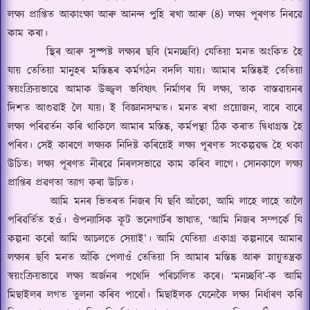
লক্ষ্য প্ৰাপ্তিত আ
কাংক্ষা
আৰু আনন্দ পুহি ৰখা আৰু
(
৪) লক্ষ্য পূৰণত
নি
ৰৱে
কাম কৰা।
স্থিৰ আৰু সুস্পষ্ট লক্ষ্যৰ ছবি (
মনচ্ছবি
) যেতিয়া মনত অংকিত হৈ
যায় তেতিয়া মানুহৰ মস্তিষ্কৰ কৰ্মগঠন বদলি যায়৷ আমাৰ মস্তিষ্কই তেতিয়া
স্বয়ংক্রিয়ভাৱে আমাক উজ্জ্বল ভবিষ্যৎ নির্মাণৰ যি লক্ষ্য
,
তাক বাস্তৱায়নৰ
দিশত আগুৱাই লৈ যায়৷ ই বিজ্ঞানসম্মত। মনত ৰখা প্ৰয়োজন
,
বাৰে বাৰে
লক্ষ্য পৰিৱর্তন কৰি থাকিলে আমাৰ মস্তিষ্ক
,
কর্মপন্থা ঠিক কৰাত দ্বিধাগ্রস্ত হৈ
পৰিব। সেই কাৰণে লক্ষ্যক নিদিষ্ট কৰিয়েই লক্ষ্য পূৰণত সংকল্পৱদ্ধ হৈ থকা
উচিত৷ লক্ষ্য পূৰণত নীৰৱে নিৰলসভাৱে কাম কৰিব লাগে। সোনকালে লক্ষ্য
প্ৰাপ্তিৰ প্ৰৱণতা ত্যাগ কৰা উচিত।
আমি মনৰ ভিতৰত নিজৰ যি ছবি আঁকো
,
আমি লাহে লাহে তালৈ
পৰিৱৰ্তিত হওঁ। ঔপন্যাসিক কূট ভনেগাৰ্টৰ ভাষাত
, ‘
আমি নিজৰ সম্পর্কে যি
কল্পনা কৰোঁ আমি আচলতে সে
য়াই
’
।
আমি
যেতিয়া একাগ্র কল্পনাৰে আমাৰ
লক্ষ্যৰ ছবি মনত আঁকি পেলাওঁ তেতিয়া সি আমাৰ মস্তিষ্ক আৰু স্নায়ুতন্ত্রক
স্বয়ংক্রিয়ভাৱে লক্ষ্য অর্জনৰ পথেদি পৰিচালিত কৰে৷
‘
মনচ্ছবি
’-
ক আমি
মিছাইলৰ লগত তুলনা কৰিব পাৰোঁ। মিছাইলক যেনেকৈ লক্ষ্য নির্ধাৰণ কৰি