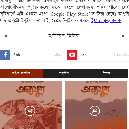
‘অন্যযুগ’ আলোচনীখনৰ অনলাইন সংস্কৰণ প্ৰকাশ কৰিবলৈ লোৱাৰ লগতে
আলোচনীখনৰ পঢ়ুৱৈসকলে যাতে সহজে লেখাসমূহ পঢ়িব পাৰে, সেই
সুবিধাৰ্থে এটি এণ্ড্ৰইড এপো ‘Google Play Store’-ত দিয়া হৈছে৷ আপুনি
যদি এপ্‌টো ইন্‌ষ্টল কৰা নাই, তেন্তে ইন্‌ষ্টল কৰিবলৈ
ইয়াত ক্লিক্ কৰক
ছ'চিয়েল মিডিয়া
2.5k+
15+
Likes
Subscribes
অধিক জনপ্ৰিয়
শেহতীয়া
শিতান