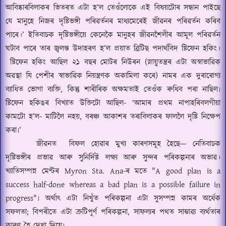
আবিষ্কাৰবিলাকৰ ভিতৰত এটা হ
’
ল তেওঁলোকে এই বিষয়টোৰ সন্ধান পাইছে
যে মানুহে নিজৰ দৃষ্টিভঙ্গী পৰিৱৰ্তনৰ মাধ্যমেৰেই জীৱনৰ পৰিৱর্তন কৰিব
পাৰে।
’
ইতিবাচক দৃষ্টিভঙ্গীয়ে কেনেকৈ মানুহৰ জীৱনশৈলীৰ আমূল পৰিৱৰ্তন
ঘটাব পাৰে তাৰ জ্বলন্ত উদাহৰণ হ
’
ল প্রয়াত ব্রিটিছ পদার্থবিদ ষ্টিফেন হকিং।
ষ্টিফেন হকিং আছিল ২১ বছৰ মোটৰ নিউৰন (স্নায়ুতন্ত্রৰ এটা অস্বাভাৱিক
অৱস্থা যি পেশীৰ স্বাভাৱিক নিয়ন্ত্রণক অকামিলা কৰে) নামৰ এক দুৰাৰোগ্য
ব্যাধিত ভোগা ব্যক্তি, কিন্তু শাৰীৰিক অক্ষমতাই তেওঁক ৰুধিব পৰা নাছিল৷
ষ্টিফেন হকিঙৰ বিখ্যাত উক্তিটো আছিল-
‘আমাৰ প্ৰথম নাপাহৰিবলগীয়া
কামটো হ
’
ল- মাটিলৈ নহয়
,
বৰঞ্চ আকাশৰ তৰাবিলাকৰ ফাললৈ দৃষ্টি নিক্ষেপ
কৰা৷
’
জীৱনত
বিফল হোৱাৰ মুখ্য কাৰণসমূহ হৈছে
—
নেতিবাচক
দৃষ্টিভঙ্গীৰ প্ৰভাৱ আৰু সুনির্দিষ্ট লক্ষ্য আৰু সুন্দৰ পৰিকল্পনাৰ অভাৱ।
খ্যাতিসম্পন্ন মেণ্টৰ
Myron Sta. Ana-
ৰ মতে
"A good plan is a
success half-done whereas a bad plan is a possible failure in
progress"
৷ অর্থাৎ এটা নিখুঁত পৰিকল্পনা এটা সুসম্পন্ন কামৰ অর্ধেক
সফলতা
;
বিপৰীতে এটা ক্ৰটিপূৰ্ণ পৰিকল্পনা
,
সাফল্যৰ পথত সাম্ভাৱ্য ব্যৰ্থতাৰ
কাৰণ হৈ দেখা দিয়ে৷