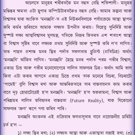
আচলতে মানুহৰ শৰীৰতকৈ মন বহুত বেছি শক্তিশালী। মানুহৰ
মস্তিষ্কৰ ক্ষমতা এটা ছুপাৰ কম্পিউটাৰতকৈও বহুত বেছি। আমাৰ কল্পনা আৰু
বিশ্বাসৰ দ্বাৰা অংকিত
‘
মনচ্ছবি
’
-
ত এই নিউৰনবিলাকে পর্যায়ক্রমে আস্থা স্থাপন
কৰি কৰ্মৰ জৰিয়তে আমাক লক্ষ্যত উপনীত কৰায়। যিহেতু সুনির্দিষ্ট আৰু
সুস্পষ্ট লক্ষ্য আত্মবিশ্বাসৰ মূলমন্ত্ৰ
,
গতিকে নিজৰ ভিতৰত এশ শতাংশ আস্থা
বা বিশ্বাস সৃষ্টিৰ বাবে লক্ষ্যক প্ৰথম সুনির্দিষ্ট আৰু সুস্পষ্ট কৰি ল
’
ব লাগিব।
তাৰ পাছত প্রশান্ত মনৰ স্থিৰ পর্দাত সফলতাৰ ব্লুপ্রিন্ট (প্রতিচিত্র) অর্থাৎ
‘
মনচ্ছবি
’
আঁকিব লাগিব।
‘
মনচ্ছবি
’
হৈছে মনৰ পর্দাত পৰম গভীৰ বিশ্বাস
,
একাগ্র চিত্ত আৰু গভীৰ মনোযোগেৰে লালিত সাফল্যৰ চিত্ৰ। অর্থাৎ আমি ভাল
কিবা এটা কৰাৰ আগতে একাগ্ৰ চিত্তে প্রথম তাক মনেৰে বিচৰা
,
বিচৰাটো
‘
পামেই
’
বুলি বিশ্বাস ৰখা আৰু আন্তৰিকতাৰে তাৰ বাস্তবায়নত কাম কৰাৰ
বাবে দৃঢ় হোৱাটোৱেই হ
’
ল মনচ্ছবি।
‘
মনচ্ছবি
’
হ
’
ল শুভকামনা
,
বিশ্বাস আৰু
পৰিশ্ৰমৰ লালিত ভবিষ্যতৰ বাস্তৱতা (
Future Reality),
যাক যিকোনো
সাফল্যৰ
‘
ভ্রুণ
’
ৰূপে গণ্য কৰিব পাৰি।
মনচ্ছবি অংকনৰ এই প্রক্রিয়াৰ ফলপ্রসূতাৰ বাবে প্ৰয়োজনীয় চাৰিটা
চৰ্ত হ
’
ল
—
১) লক্ষ্য স্থিৰ ৰখা
; (
২) লক্ষ্যত আস্থা আৰু একাত্মতা বজাই ৰখা
; (
৩)