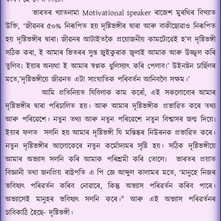
ভাৰতৰ খ্যাতনামা
Motivational speaker
ৰাজেশ মুৰথিৰ বিখ্যাত
উক্তি
, ‘
জীৱনৰ ৫০% নিৰূপিত হয় দৃষ্টিভঙ্গীৰ দ্বাৰা আৰু বাকীছোৱাও নিৰূপিত
হয় দৃষ্টিভঙ্গীৰ দ্বাৰা৷ জীৱনৰ আটাইতকৈ প্ৰয়োজনীয় কামটোৱেই হ
’
ল দৃষ্টিভঙ্গী
সঠিক কৰা
,
ই আমাৰ ভিতৰৰ সুপ্ত জুইকুৰাক জ্বলাই আমাক আৰু উজ্জ্বল কৰি
তুলিব৷ ইয়াৰ অন্যথা ই আমাৰ স্বপ্নক ধুলিস্যাৎ কৰি পেলাব৷
’
উইনষ্টন চাৰ্ছিলৰ
মতে
,’
দৃষ্টিভঙ্গীয়ে জীৱনত এটা সাংঘাতিক পৰিবৰ্তন আনিবলৈ সক্ষম।
’
আমি প্রতিনিয়ত যিবিলাক কাম কৰোঁ
,
এই সকলোবোৰ আমাৰ
দৃষ্টিভঙ্গীৰ দ্বাৰা পৰিচালিত হয়। আৰু আমাৰ দৃষ্টিভঙ্গীক প্ৰভাৱিত কৰে তথ্য
আৰু পৰিৱেশে। নতুন তথ্য আৰু নতুন পৰিৱেশে নতুন বিশ্বাসৰ জন্ম দিয়ে৷
ইয়াৰ ফলত
সলনি হয় আমাৰ দৃষ্টিভঙ্গী যি মস্তিষ্কৰ নিউৰনক প্ৰভাৱিত কৰে।
নতুন দৃষ্টিভঙ্গীৰ আলোকেৰে নতুন কৰ্মোদ্যমৰ সৃষ্টি হয়। সঠিক দৃষ্টিভঙ্গীয়ে
আমাৰ অভ্যাস সলনি কৰি আমাক পৰিশ্ৰমী কৰি তোলে৷
ভাৰতৰ প্রয়াত
বিজ্ঞানী তথা জনপ্রিয় ৰাষ্ট্রপতি এ পি জে আব্দুল কালামৰ মতে
, ‘
মানুহে নিজৰ
ভবিষ্যৎ পৰিৱৰ্তন কৰিব নোৱাৰে
,
কিন্তু অভ্যাস পৰিৱর্তন কৰিব পাৰে।
অভ্যাসেই মানুহৰ ভবিষ্যৎ সলনি কৰে।
"
আৰু এই অভ্যাস পৰিৱৰ্তনৰ
চাবিকাঠি হৈছে- দৃষ্টিভঙ্গী।