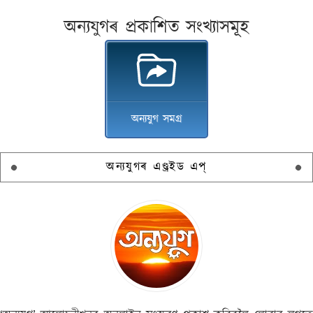
অন্যযুগৰ প্ৰকাশিত সংখ্যাসমূহ
অন্যযুগ সমগ্ৰ
অন্যযুগৰ এণ্ড্ৰইড এপ্