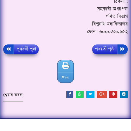
ঠিকনা :
সহকাৰী অধ্যাপক
গণিত বিভাগ
বিশ্বনাথ মহাবিদ্যালয়
ফোন--৬০০০৩৬০৯৫২
পূৰ্বৱৰ্তী পৃষ্ঠা
পৰৱৰ্তী পৃষ্ঠা
PRINT
শ্বেয়াৰ কৰক: