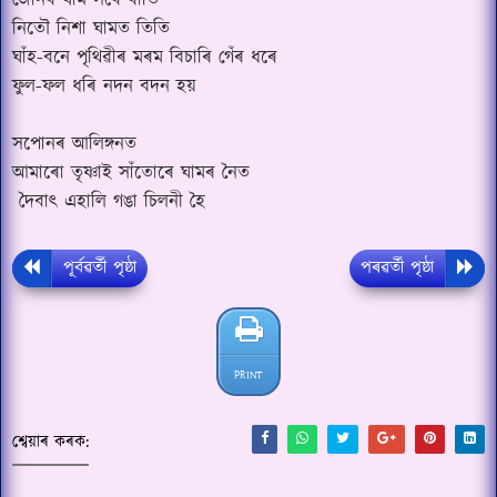
জোনৰ ঘাম সৰে ৰাতি
নিতৌ নিশা ঘামত তিতি
ঘাঁহ-বনে পৃথিৱীৰ মৰম বিচাৰি গেঁৰ ধৰে
ফুল-ফল ধৰি নদন বদন হয়
সপোনৰ আলিঙ্গনত
আমাৰো তৃষ্ণাই সাঁতোৰে ঘামৰ নৈত
দৈবাৎ এহালি গঙা চিলনী হৈ
পূৰ্বৱৰ্তী পৃষ্ঠা
পৰৱৰ্তী পৃষ্ঠা
PRINT
শ্বেয়াৰ কৰক: