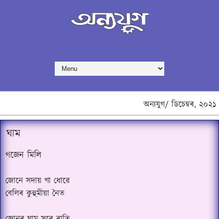
অন্যযুগ/
ডিচেম্বৰ,
২০২১
ঘাম
গজেন মিলি
জোনে সদায় গা ধোৱে
বেলিৰ কুহুমীয়া নৈত