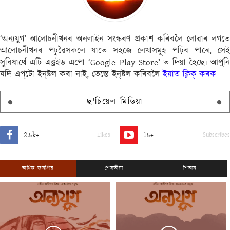
‘অন্যযুগ’ আলোচনীখনৰ অনলাইন সংস্কৰণ প্ৰকাশ কৰিবলৈ লোৱাৰ লগতে
আলোচনীখনৰ পঢ়ুৱৈসকলে যাতে সহজে লেখাসমূহ পঢ়িব পাৰে, সেই
সুবিধাৰ্থে এটি এণ্ড্ৰইড এপো ‘Google Play Store’-ত দিয়া হৈছে৷ আপুনি
যদি এপ্‌টো ইন্‌ষ্টল কৰা নাই, তেন্তে ইন্‌ষ্টল কৰিবলৈ
ইয়াত ক্লিক্ কৰক
ছ'চিয়েল মিডিয়া
2.5k+
15+
Likes
Subscribes
অধিক জনপ্ৰিয়
শেহতীয়া
শিতান