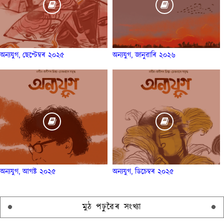
অন্যযুগ, ছেপ্টেম্বৰ ২০২৫
অন্যযুগ, জানুৱাৰি ২০২৬
অন্যযুগ, আগষ্ট ২০২৫
অন্যযুগ, ডিচেম্বৰ ২০২৫
মুঠ পঢ়ুৱৈৰ সংখ্যা