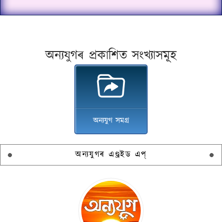
অন্যযুগৰ প্ৰকাশিত সংখ্যাসমূহ
অন্যযুগ সমগ্ৰ
অন্যযুগৰ এণ্ড্ৰইড এপ্