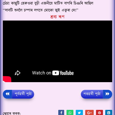
চেঁচা! কাছুটি হেৰুওৱা বুঢ়ী এজনীয়ে মাটিত বাগৰি চিঞৰি আছিল
‘‘
সাবটি শুবলৈ চম্পাৰ লগতে মোকো জুই একুৰা দে!’’
শ্ৰব্য ৰূপ
পূৰ্বৱৰ্তী পৃষ্ঠা
পৰৱৰ্তী পৃষ্ঠা
শ্বেয়াৰ কৰক: