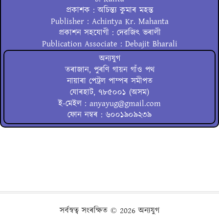
প্ৰকাশক : অচিন্ত্য কুমাৰ মহন্ত
Publisher : Achintya Kr. Mahanta
প্ৰকাশন সহযোগী : দেৱজিৎ ভৰালী
Publication Associate : Debajit Bharali
অন্যযুগ
তৰাজান, পুৰণি গায়ন গাঁও পথ
নায়াৰা পেট্ৰল পাম্পৰ সমীপত
যোৰহাট, ৭৮৫০০১ (অসম)
ই-মেইল : anyayug@gmail.com
ফোন নম্বৰ : ৬০০১৯০৯২৩৯
সৰ্বস্বত্ব সংৰক্ষিত ©
2026 অন্যযুগ