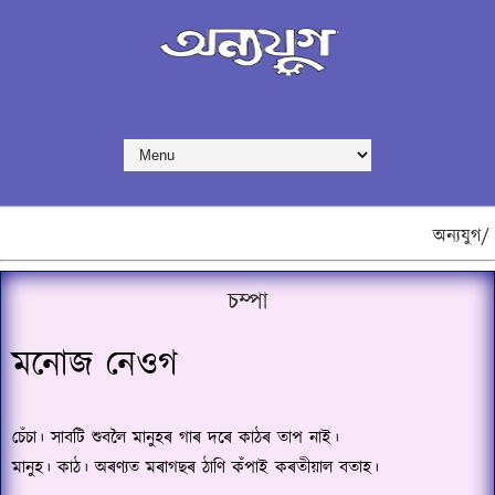
অন্যযুগ/
চম্পা
মনোজ নেওগ
চেঁচা। সাবটি শুবলৈ মানুহৰ গাৰ দৰে কাঠৰ তাপ নাই।
মানুহ। কাঠ। অৰণ্যত মৰাগছৰ ঠাণি কঁপাই কৰতীয়াল বতাহ।