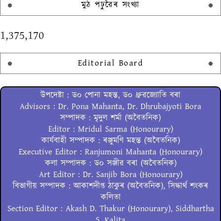
মুঠ পঢ়ুৱৈৰ সংখ্যা
1,375,170
Editorial Board
উপদেষ্টা : ড০ পোনা মহন্ত, ড০ ধ্ৰুৱজ্যোতি বৰা
Advisors : Dr. Pona Mahanta, Dr. Dhrubajyoti Bora
সম্পাদক : মৃদুল শৰ্মা (অবৈতনিক)
Editor : Mridul Sarma (Honourary)
কাৰ্যবাহী সম্পাদক : ৰঞ্জুমণি মহন্ত (অবৈতনিক)
Executive Editor : Ranjumoni Mahanta (Honourary)
কলা সম্পাদক : ড০ সঞ্জীৱ বৰা (অবৈতনিক)
Art Editor : Dr. Sanjib Bora (Honourary)
বিভাগীয় সম্পাদক : আকাশদীপ্ত ঠাকুৰ (অবৈতনিক), সিদ্ধাৰ্থ শংকৰ
কলিতা
Section Editor : Akash D. Thakur (Honourary), Siddhartha
S. Kalita