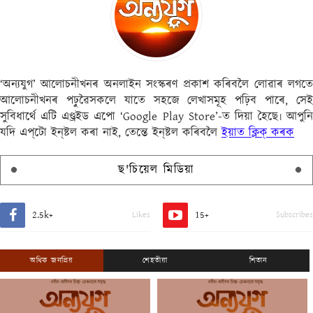
‘অন্যযুগ’ আলোচনীখনৰ অনলাইন সংস্কৰণ প্ৰকাশ কৰিবলৈ লোৱাৰ লগতে
আলোচনীখনৰ পঢ়ুৱৈসকলে যাতে সহজে লেখাসমূহ পঢ়িব পাৰে, সেই
সুবিধাৰ্থে এটি এণ্ড্ৰইড এপো ‘Google Play Store’-ত দিয়া হৈছে৷ আপুনি
যদি এপ্‌টো ইন্‌ষ্টল কৰা নাই, তেন্তে ইন্‌ষ্টল কৰিবলৈ
ইয়াত ক্লিক্ কৰক
ছ'চিয়েল মিডিয়া
2.5k+
15+
Likes
Subscribes
অধিক জনপ্ৰিয়
শেহতীয়া
শিতান