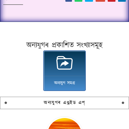
অন্যযুগৰ প্ৰকাশিত সংখ্যাসমূহ
অন্যযুগ সমগ্ৰ
অন্যযুগৰ এণ্ড্ৰইড এপ্