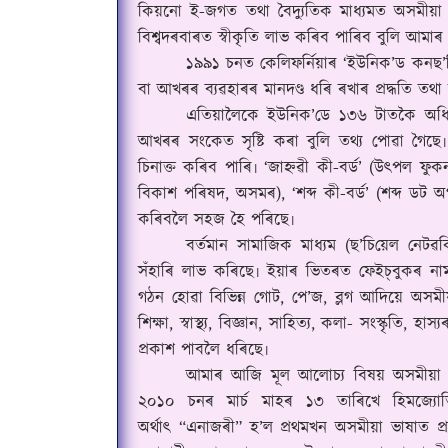
কিয়নো ই-জগত তথা বৈদ্যুতিক মাধ্যমত অসমীয়া ভ
বিশ্বদৰবাৰত স্বীকৃতি লাভ কৰিব পাৰিব বুলি আমাৰ
১৯৯১ চনত কেলিফৰ্নিয়াৰ
‘
ইউনিক
’
ড কনছ
’
বা আখৰৰ ব্যৱহাৰৰ মানদণ্ড ধৰি ৰখাৰ প্ৰদ্ধতি তথা 
এতিয়ালৈকে ইউনিক
’
ডে ১৩৬ টাতকৈ অধি
আখৰৰ সংকেত সৃষ্টি কৰা বুলি তথ্য পোৱা গৈছে৷
চিনাক্ত কৰিব পাৰি৷
‘
জাহ্নৱী কী-বৰ্ড
’ (
উৎপল ফুক
বিকাশ পৰিষদ, অসমৰ)
, ‘
শব্দ কী-বৰ্ড
’ (
শব্দ ডট অ
কৰিবলৈ সহজ হৈ পৰিছে৷
বৰ্তমান সামাজিক মাধ্যম (ছ
’চি
য়েল নেটৱৰ্
সঁহাৰি লাভ কৰিছে৷ ইয়াৰ ভিতৰত ফেই
চ্‌
বুকৰ না
গঠন হোৱা বিভিন্ন গোট
,
পে
’
জ
,
ব্লগ আদিয়ে অসমীয়া
শিক্ষা
,
স্বাস্থ্য
,
বিজ্ঞান
,
সাহিত্য
,
কলা- সংস্কৃতি
,
হাস্য
প্ৰকাশ পাবলৈ ধৰিছে৷
আমাৰ আজি মূল আলোচ্য বিষয় অসমীয়
২০১০ চনৰ মাৰ্চ মাহৰ ১৩ তাৰিখে হিমজ্যো
অৰ্থাৎ
“
এনাজৰী
”
হ
’
ল প্ৰথমখন অসমীয়া ভাষাত প্