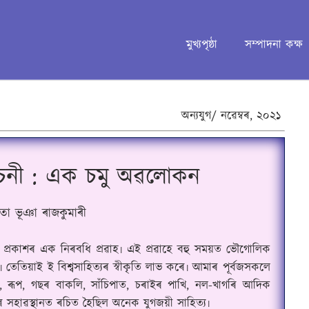
মুখ্যপৃষ্ঠা
সম্পাদনা কক্ষ
অন্যযুগ/
নৱেম্বৰ,
২০২১
চনী : এক চমু অৱলোকন
িতা ভূঞা ৰাজকুমাৰী
িক প্ৰকাশৰ এক নিৰবধি প্ৰৱাহ৷ এই প্ৰৱাহে বহু সময়ত ভৌগোলিক
তেতিয়াই ই বিশ্বসাহিত্যৰ স্বীকৃতি লাভ কৰে৷ আমাৰ পূৰ্বজসকলে
,
ৰূপ
,
গছৰ বাকলি
,
সাঁচিপাত, চৰাইৰ পাখি, নল-খাগৰি আদিক
ৰ সহাৱস্থানত ৰচিত হৈছিল অনেক যুগজয়ী সাহিত্য৷