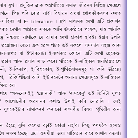
্যাৰ যুগ ৷ প্ৰযুক্তিৰ দ্ৰুত অগ্ৰগতিয়ে সমাজ জীৱনৰ বিভিন্ন ক্ষেত্ৰলৈ
জগতখনো পিছ পৰি ৰোৱা নাই৷ বিশ্বায়ন অথবা গোলকীকৰণৰ ফলত
-সাহিত্য বা
E- Literature
৷ ছ
পা
মাধ্যমত লেখা এটি প্ৰকাশৰ
খৰত দেখাৰ আগ্ৰহত সততে আমি উৎকণ্ঠাৰে পষেক
,
মাহ আনকি
ু নিশ্চয়তা নাথাকে যে আমাৰ লেখা প্ৰকাশ হ
’
বই৷ ইয়াৰ উপৰি
প্ৰয়োজন৷ তেনে এক প্ৰেক্ষাপটত এই সকলো সমস্যাৰ সহজ আৰু
যুতিন-জগত বা ইণ্টাৰনেট৷ ই-জগতত কোনো এটি লেখা ছেকেণ্ড-
তলৈ প্ৰচাৰ আৰু প্ৰসাৰ লাভ কৰে৷ গতিকে ই-সাহিত্যৰ জনপ্ৰিয়তালৈ
নী
,
ই-কিতাপ
,
ই-বিশ্বকোষ
,
ই-পুথিভঁৰালসমূহ গা কৰি উঠিছে৷
আপ
,
ৱিকিপিডিয়া আদি ইণ্টাৰনেটৰ অনান্য ক্ষেত্ৰসমূহে ই-সাহিত্যৰ
্ষিত হয়৷
্ৰথমে
‘
অৰুনোদই
’
),
‘
জোনাকী
’
আৰু
‘
ৰামধেনু
’
এই তিনিটা যুগত
’
আলোচনীৰ অৱদানৰ কথাও উলাই কৰি নোৱাৰি ৷ সেই
 যুগকেইটাৰ নামাকৰণ কৰাতো লক্ষ্যণীয় বিষয়৷ পৃথিৱীৰ অন্য
চনা হৈছে বুলি কলেও বঢ়াই কোৱা নহ
’
ব৷ কিছু পলমকৈ হলেও
ৈ সক্ষম হৈছে৷ এয়া অসমীয়া ভাষা-সাহিত্যৰ বাবে আশাৰ বতৰা৷