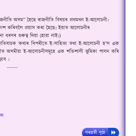
াজনীতি অসম
”
হৈছে ৰাজনীতি বিষয়ৰ প্ৰথমখন ই-আলোচনী৷
্ৰকাশ কৰিবলৈ প্ৰয়াস কৰা হৈছে৷ ইয়াত আলোচনীৰ
ো ধৰণৰ গুৰুত্ব দিয়া হোৱা নাই৷)
তিবাচক কথাৰ বিপৰীতে ই-সাহিত্য তথা ই-আলোচনী হ
’
ল এক
িৱীত অসমীয়া ই-আলোচনীসমূহে এক শক্তিশালী ভূমিকা পালন কৰি
ঢ়াব ৷
------
om
পৰৱৰ্তী পৃষ্ঠা