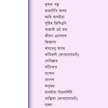
কৃষক বন্ধু
ৰাজনীতি অসম
আমি অসমীয়া
সৃষ্টিৰ জিলিঙনি
গাজাৰী ডট কম
জীৱন এনেদৰে
জিজ্ঞাসা
ৰামধেনু অসম
কাঁচিয়লী (কাব্যালোচনী)
বোধিদ্ৰুম
সাঁচিপাত
সপোন
প্ৰাংগণ
অনুভৱ
অসমীয়া প্ৰিয়দৰ্শিনী
প্ৰান্তিকা (কাব্যালোচনী)
অঙ্গন