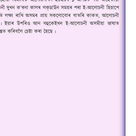
াশ হোৱা দ্বিমাষিক আলোচনীখন ২০২০ৰ ১ আগষ্টৰ পৰা মাহেকীয়া
নী দুখন ক
’
ৰনা কালৰ ল
ক্‌
ডাউন সময়ৰ পৰা ই-আলোচনী হিচাপে
ৰতি লক্ষ্য ৰাখি অসমৰ প্ৰায় সকলোবোৰ বাতৰি কাকত
,
আলোচনী
ৈছে ৷ ইয়াৰ উপৰিও আন বহুকেইখন ই-আলোচনী অসমীয়া ভাষাত
তুত কৰিবলৈ চেষ্টা কৰা হৈছে ৷