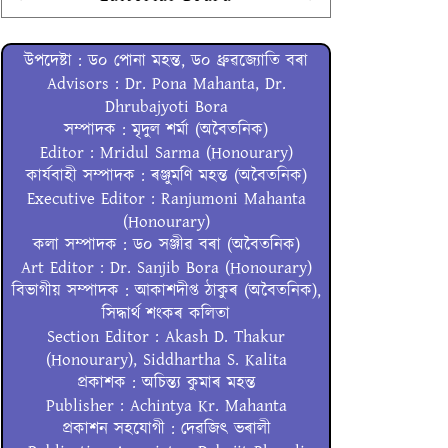
উপদেষ্টা : ড০ পোনা মহন্ত, ড০ ধ্ৰুৱজ্যোতি বৰা
Advisors : Dr. Pona Mahanta, Dr.
Dhrubajyoti Bora
সম্পাদক : মৃদুল শৰ্মা (অবৈতনিক)
Editor : Mridul Sarma (Honourary)
কাৰ্যবাহী সম্পাদক : ৰঞ্জুমণি মহন্ত (অবৈতনিক)
Executive Editor : Ranjumoni Mahanta
(Honourary)
কলা সম্পাদক : ড০ সঞ্জীৱ বৰা (অবৈতনিক)
Art Editor : Dr. Sanjib Bora (Honourary)
বিভাগীয় সম্পাদক : আকাশদীপ্ত ঠাকুৰ (অবৈতনিক),
সিদ্ধাৰ্থ শংকৰ কলিতা
Section Editor : Akash D. Thakur
(Honourary), Siddhartha S. Kalita
প্ৰকাশক : অচিন্ত্য কুমাৰ মহন্ত
Publisher : Achintya Kr. Mahanta
প্ৰকাশন সহযোগী : দেৱজিৎ ভৰালী