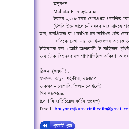
অনুৰণন
Maliata E- megazine
ইয়াৰে ২০১৮ চনত পোনপ্ৰথম প্ৰকাশিত
“
ৰ
(
উপৰি উক্ত আলোচনীসমূহৰ মাত্ৰ নামহে প
মান
,
জনপ্ৰিয়তা বা প্ৰকাশিত চন-তাৰিখৰ প্ৰতি কোন
গতিকে দেখা যায় যে ই-জগতৰ অনেক নে
ইতিবাচক ফল ৷ আমি আশাবাদী
,
ই-সাহিত্যৰ পৃথ
ভাষাটোক বিশ্বদৰবাৰত প্ৰাণপ্ৰতিষ্ঠাত অৰিহণা আগব
ঠিকনা (অস্থায়ী) :
মাৰফৎ- অতুল শইকীয়া
,
ৰজাঢাপ
ডাকঘৰ - সোণাৰি
,
জিলা- চৰাইদেউ
পিন-৭৮৫৬৯০
(
সোণাৰি জুডিচিয়েল ক
’
ৰ্টৰ ওচৰত)
Email-
bhuyanrajkumarinibedita@gmail.c
পূৰ্বৱৰ্তী পৃষ্ঠা