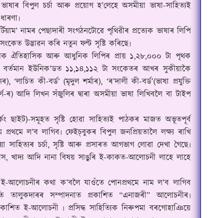
াষাৰ বিপুল চৰ্চা আৰু প্ৰয়োগ হ
’
লেহে অসমীয়া ভাষা-সাহিত্যই
 ধাৰণা৷
ৰ্টিয়াম
’ নামৰ পেছাদাৰী সংগঠনটোৱে পৃথিৱীৰ প্ৰত্যেক ভাষাৰ লিপি
সংকেত উদ্ভাৱন কৰি নতুন ফণ্ট সৃষ্টি কৰিছে৷
ক ঐতিহাসিক আৰু আধুনিক লিপিৰ প্ৰায় ১
,
২৮
,
০০০ টা পৃথক
 বৰ্তমান ইউনিক
’
ডত ১১
,
১৪
,
১১২ টা সংকেতৰ আখৰ সুকীয়াকৈ
নৰ)
, ‘
লাচিত কী-বৰ্ড
’
(
মৃদুল শৰ্মাৰ)
, ‘
ৰ
’
দালী কী-বৰ্ড
’(
ভাষা প্ৰযুক্তি
ৰ্গ-ৰ) আদি লিখন সঁজুলিৰ দ্বাৰা অসমীয়া ভাষা লিখিবলৈ বা টাইপ
কিং ছাইট)-সমূ
হ
ত সৃষ্টি হোৱা সাহিত্যই পাঠকৰ মাজত অভূতপূৰ্ব
ম প্ৰথমে ল
’
ব লাগিব৷ ফেই
চ্‌
বুকৰ বিপুল জনপ্ৰিয়তালৈ লক্ষ্য ৰাখি
 সাহিত্যৰ চৰ্চা
,
সৃষ্টি আৰু প্ৰসাৰত আগভাগ লোৱা দেখা গৈছে৷
ৰস
,
খাদ্য আদি নানা বিষয় সাঙুৰি ই-কাকত-আলোচনী লাহে লাহে
া ই-আলোচনীৰ কথা ক
’
বলৈ যাওঁতে পোনপ্ৰথমে নাম ল
’
ব লাগিব
তি তালুকদাৰৰ সম্পাদনাত প্ৰকাশিত
“
এনাজৰী
”
আলোচনীৰ৷
ৰকাশিত ই-আলোচনী ৷ প্ৰসিদ্ধ সাহিত্যিক নিৰুপমা বৰগোহাঞিয়ে