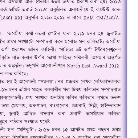
োচনীখন অসমীয়া আৰু ইংৰাজী উভয় ভাষাত প্ৰকাশ কৰা হয়৷ ২০১৩
‘
ৱৰ্ল্ড ছামিট এৱাৰ্ড-২০১৩
’
অনুষ্ঠানত এনাজৰীয়ে ই কণ্টেণ্ট আৰু
 (1860) XXI
অনুসৰি ২০১০-২০১১ ৰ বাবে
KAM CM/240/A-
ৰ
‘
অসমীয়া কথা-বতৰা গোট
’
ৰ দ্বাৰা ২০১১ চনৰ ২৪ জুলাইত
গ
’
ৰ প্ৰথম সংখ্যাটো সম্পাদনা কৰে মনোজ মন কলিতাই৷ অসমীয়া
অৰ্গ
’
প্ৰকাশৰ আঁৰৰ কাহিনী৷
‘
সাহিত্য ডট অৰ্গ
’
ইণ্টাৰনেশ্বনেল
্বীকৃতি লাভ কৰাৰ উপৰি
‘
ভাষা সাহিত্য সন্মিলনী
,
অসম
’
ৰ অন্তৰ্গত
3-
ত অন্তৰ্ভুক্ত৷ তদুপৰি আলোচনীখনে
North East Award 2012-
ান লাভ কৰিছে৷
াশিত হয় ই-আলোচনী
“
সমলয়
”
৷ নৱ প্ৰজন্মৰ লেখক-লেখিকাসকলক
০১৮ চনৰ এপ্ৰিল মাহত নলবাৰীৰ পৰা চিন্ময় কলিতাৰ সম্পাদনাত
াব্যালোচনী৷ প্ৰায় সংখ্যক জনপ্ৰিয় কবিৰ কবিতাৰ লগতে তৰুণ
ম তথা মেঘালয়
,
অৰুণাচল
,
বাংগালোৰ
,
গুজৰাট
,
দিল্লী
,
হাইদৰাবাদ
িয়া
,
ডুবাই আদিত বসবাস কৰা প্ৰবাসী অসমীয়াৰ কবিতা
ূহৰ পাঠকৰ সংখ্যাও যথেষ্ট ৷
নী হ
’
ল
“
মণিকূট
”
৷ ২০১৮ চনৰ ১৫ আগষ্টত প্ৰথম বছৰৰ প্ৰথম