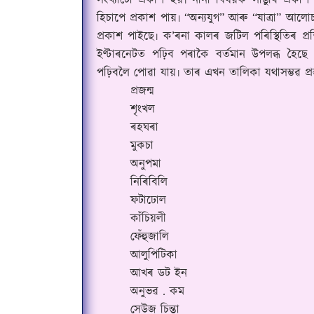
সংখ্যাটো প্ৰকাশ হয়৷ নানা বিষয়ক সাঙুৰি প্ৰক
হিচাপে প্ৰকাশ পায়৷
“
অন্যযুগ
”
আৰু
“
যাত্ৰা
”
আলোচ
প্ৰকাশ পাইছে৷ ক
’
ৰনা কালৰ জটিল পৰিস্থিতিৰ প্
ইণ্টাৰনেটত পঢ়িব পৰাকৈ বৰ্তমান উপলব্ধ হ
পঢ়িবলৈ পোৱা যায়৷ তাৰ এখন তালিকা যথাসম্ভৱ প্ৰস্
প্ৰজন্ম
শৃংখল
ৰহঘৰা
মুকচা
অনুপমা
নিৰিবিলি
ফটাঢোল
কাঁচিয়লী
ফেঁহুজালি
আলুপিটিকা
আখৰ ডট ইন
অনুভৱ . কম
সেউজ চিন্তা