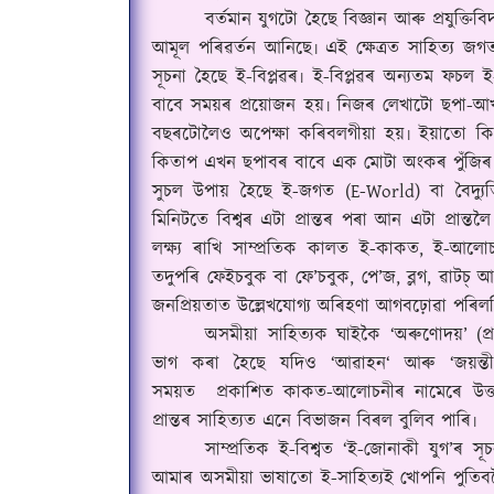
বৰ্তমান যুগটো হৈছে বিজ্ঞান আৰু প্ৰযুক্তিবিদ
আমূল পৰিৱৰ্তন আনিছে৷ এই ক্ষেত্ৰত সাহিত্য 
সূচনা হৈছে ই-বিপ্লৱৰ৷ ই-বিপ্লৱৰ অন্যতম ফচল ই
বাবে সময়ৰ প্ৰয়োজন হয়৷ নিজৰ লেখাটো ছপা-আ
ব
ছ
ৰটোলৈও অপেক্ষা কৰিবলগীয়া হয়৷ ইয়াতো কিন্ত
কিতাপ এখন ছপাবৰ বাবে এক মোটা অংকৰ পুঁজিৰ 
সুচল উপায় হৈছে ই-জগত (
E-World)
বা বৈদ্
মিনিটতে বিশ্বৰ এটা প্ৰান্তৰ পৰা আন এটা প্ৰান্
লক্ষ্য ৰাখি সাম্প্ৰতিক কালত ই-কাকত
,
ই-আলোচ
তদুপৰি ফেইচবুক বা ফে
’
চবুক
,
পে
’
জ
,
ব্লগ
,
ৱাটচ্ 
জনপ্ৰিয়তাত উল্লেখযোগ্য অৰিহণা আগবঢ়োৱা পৰিলক
অসমীয়া সাহিত্যক ঘাইকৈ
‘
অৰুণোদয়
’ (প
ভাগ কৰা হৈছে যদিও
‘আৱাহন
‘
আৰু
‘
জয়ন্তী
সময়ত
প্ৰকাশিত কাকত-আলোচনীৰ নামেৰে উক্ত
প্ৰান্তৰ সাহিত্যত এনে বিভাজন বিৰল বুলি
ব পাৰি৷
সাম্প্ৰতিক ই-বিশ্বত
‘
ই-জোনাকী যুগ
’
ৰ সূ
আমাৰ অসমীয়া ভাষাতো ই-সাহিত্যই
খোপনি
পুতিবল