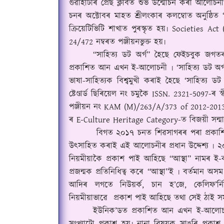
গুৱাহাটীৰ প্ৰেছ ক্লাবত শুভ উন্মোচন কৰা আল
চনৰ অক্টোবৰ মাহত শ্ৰীলংকাৰ কলম্বোত অনুষ্ঠিত
ক্ৰিয়েটিভিটি শাখাত পুৰস্কৃত হয়৷
Societies Act
24/472
নম্বৰত পঞ্জীয়নভুক্ত হয়৷
“
সাহিত্য ডট অৰ্গ
”
হৈছে ফেইচবুক জগত
প্ৰকাশিত আন এখন ই-আলোচনী ৷
‘
সাহিত্য ডট অৰ্
ভাষা-সাহিত্যক বিশ্বমুখী কৰাই হৈছে
‘
সাহিত্য ডট 
ষ্টেণ্ডাৰ্ড ছিৰিয়েল নং চমুকৈ
ISSN. 2321-5097-
ৰ স
পঞ্জীয়ন নং
KAM (M)/263/A/373 of 2012-201
ৰ
E-Culture Heritage Category-
ত বিজয়ী সন্ম
বিগত ২০১৭ চনত শিৱসাগৰৰ পৰা প্ৰক
উৎসাহিত কৰাই এই আলোচনীৰ প্ৰধান উদ্দেশ্য ৷ ২
নিয়মীয়াকৈ প্ৰকাশ পাই আহিছে
“
আস্থা
”
নামৰ ই-ক
প্ৰজন্মক প্ৰতিনিধিত্ব কৰে
“
আস্থা
”
ই ৷ বৰ্তমান অস
আদিৰ লগতে নিউয়ৰ্ক
,
চান হ
’
জে
,
কেলিফ
’
ৰ্ন
নিয়মীয়াভাৱে
প্ৰকাশ পাই আহিছে তথা সেই ঠাই সম
ইউনিক
’
ডত প্ৰকাশিত আন এখন ই-আলোচ