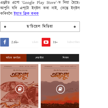
এণ্ড্ৰইড এপো ‘Google Play Store’-ত দিয়া হৈছে৷
আপুনি যদি এপ্‌টো ইন্‌ষ্টল কৰা নাই, তেন্তে ইন্‌ষ্টল
কৰিবলৈ
ইয়াত ক্লিক্ কৰক
ছ'চিয়েল মিডিয়া
2.5k+
15+
Likes
Subscribes
অধিক জনপ্ৰিয়
শেহতীয়া
শিতান