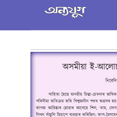
অসমীয়া ই-আলো
নিৱেদ
সাহিত্য হৈছে মানৱীয় চিন্তা-চেতনাৰ ভাষ
পৰিসীমা অতিক্ৰম কৰি বিশ্বজনীন পথত অগ্ৰসৰ হয়৷ 
কাগজ আৱিষ্কাৰ হোৱাৰ আগেয়ে শিল
,
তাম
,
সোণ
লিখন সঁজুলি হিচাপে ব্যৱহাৰ কৰিছিল৷ কাপ-মৈলাম