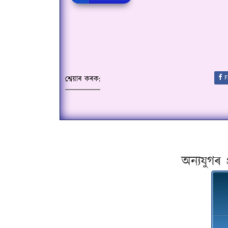
F
শ্বেয়াৰ কৰক:
অন্যযুগৰ 