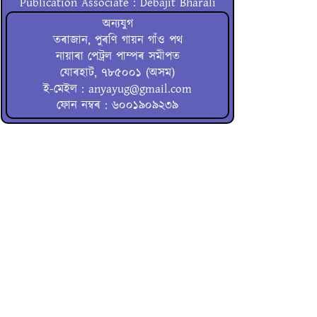
Publication Associate : Debajit Bharali
অন্যযুগ
তৰাজান, পুৰণি গায়ন গাঁও পথ
নায়াৰা পেট্ৰল পাম্পৰ সমীপত
যোৰহাট, ৭৮৫০০১ (অসম)
ই-মেইল : anyayug@gmail.com
ফোন নম্বৰ : ৬০০১৯০৯২৩৯