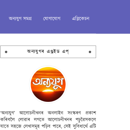
অন্যযুগ সমগ্ৰ
যোগাযোগ
এপ্লিকেচন
অন্যযুগৰ এণ্ড্ৰইড এপ্
‘অন্যযুগ’ আলোচনীখনৰ অনলাইন সংস্কৰণ প্ৰকাশ
কৰিবলৈ লোৱাৰ লগতে আলোচনীখনৰ পঢ়ুৱৈসকলে
যাতে সহজে লেখাসমূহ পঢ়িব পাৰে, সেই সুবিধাৰ্থে এটি