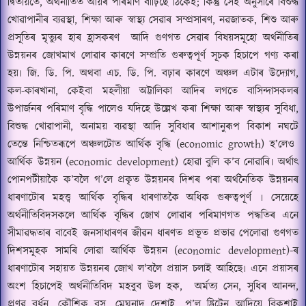
দ্বিতীয়তে
,
অৰ্থনীতিত আয়ৰ পৰিমাণ বাঢ়িছে ঠিকেই
;
কিন্তু সেই অনুসাৰে বিশুদ্ধ
খোৱাপানীৰ ব্যৱস্থা
,
শিক্ষা আৰু স্বাস্থ্য সেৱাৰ সম্প্ৰসাৰণ
,
ন
ৱ
জাতক
,
শিশু আৰু
প্ৰসূতিৰ মৃত্যুৰ হাৰ হ্ৰাসকৰণ
আদি গুণগত সেৱাৰ বিষয়সমূহো অৰ্থনীতিৰ
উন্নয়নৰ জোখমাখ লোৱাৰ কাৰণে সম্প্ৰতি গুৰুত্বপূৰ্ণ সূচক হিচাপে গণ্য কৰা
হয়৷ জি. ডি. পি. অথবা এচ. ডি. পি. বঢ়াৰ কাৰণে অঞ্চল এটাৰ উদ্যোগ
,
কল-কাৰখানা
,
কেইবা মহলীয়া অট্টালিকা আদিৰ লগতে বাসিন্দাসকলৰ
উপাৰ্জনৰ পৰিমাণ বৃদ্ধি পালেও যদিহে উল্লেখ কৰা শিক্ষা আৰু স্বাস্থ্যৰ সুবিধা
,
বিশুদ্ধ খোৱাপানী
,
অনাময় ব্যৱস্থা আদি সুবিধাৰ আশানুৰূপ বিকাশ নঘটে
তেন্তে নিশ্চিতৰূপে অঞ্চলটোত আৰ্থিক বৃদ্ধি (
economic growth)
হ
’
লেও
আৰ্থিক উন্নয়ন (
economic development)
হোৱা বুলি ক
’
ব নোৱাৰি৷ অৰ্থাৎ
পোনপটীয়াকৈ ক
’
বলৈ গ
’
লে প্ৰকৃত উন্নয়নৰ দিশৰ পৰা অৰ্থনৈতিক উন্নয়নৰ
ধাৰণাটোৰ মহত্ত্ব আৰ্থিক বৃদ্ধিৰ ধাৰণাতকৈ অধিক গুৰুত্বপূৰ্ণ ৷ সেয়েহে
অৰ্থনীতিবিদসকলে আৰ্থিক বৃদ্ধিৰ জোখ লোৱাৰ পৰিমা
ণ
গত পদ্ধতিৰ এনে
সীমাৱদ্ধতাৰ বাবেই জনসাধাৰণৰ জীৱন ধাৰণত প্ৰভূত প্ৰভাৱ পেলোৱা গুণগত
দিশসমূহক সামৰি লোৱা আৰ্থিক উন্নয়ন (
economic development)-
ৰ
ধাৰণাটোৰ সহায়ত উন্নয়নৰ জোখ ল'বলৈ প্ৰয়াস চলাই আহিছে৷ এনে প্ৰয়াসৰ
অংশ হিচাপেই অৰ্থনীতিবিদ মহবুব উল হক
,
অৰ্মত্য সেন
,
সুধিৰ আনন্দ
,
প্ৰণৱ বৰ্ধন
,
কৌশিক বসু
,
মেঘনাদ দেশাই
,
প
’
ল ষ্ট্ৰিটেন আদিয়ে বিকশাই