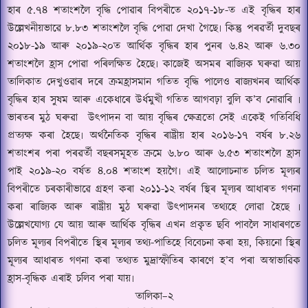
হাৰ ৫.৭৪ শতাংশলৈ বৃদ্ধি পোৱাৰ বিপৰীতে ২০১৭-১৮
-
ত এই বৃদ্ধিৰ হাৰ
উল্লেখনীয়ভাৱে ৮.৮৩ শতাংশলৈ বৃদ্ধি পোৱা দেখা গৈছে৷ কিন্তু পৰৱৰ্তী দুবছৰ
২০১৮-১৯ আৰু ২০১৯-২০ত আৰ্থিক বৃদ্ধিৰ হাৰ পুনৰ ৬.৪২ আৰু ৬.৩০
শতাংশলৈ হ্ৰাস পোৱা পৰিলক্ষিত হৈছে৷ কাজেই অসমৰ ৰাজ্যিক ঘৰুৱা আয়
তালিকাত দেখুওৱাৰ দৰে ক্ৰমহ্ৰাসমান গতিত বৃদ্ধি পালেও ৰাজ্যখনৰ আৰ্থিক
বৃদ্ধিৰ হাৰ সুষম আৰু একেধাৰে উৰ্ধমুখী গতিত আগবঢ়া বুলি ক
’
ব নোৱাৰি ৷
ভাৰতৰ মুঠ ঘৰুৱা
উৎপাদন বা আয় বৃদ্ধিৰ ক্ষেত্ৰতো সেই একেই গতিবিধি
প্ৰত্যক্ষ কৰা হৈছে৷ অৰ্থনৈতিক বৃদ্ধিৰ ৰাষ্ট্ৰীয় হাৰ ২০১৬-১৭ বৰ্ষৰ ৮
.
২৬
শতাংশৰ পৰা পৰৱৰ্তী বছৰসমূহত ক্ৰমে ৬.৮০ আৰু ৬.৫৩ শতাংশলৈ হ্ৰাস
পাই ২০১৯-২০ বৰ্ষত ৪.০৪ শতাংশ হয়গৈ৷ এই আলোচনাত চলিত মূল্যৰ
বিপৰীতে চৰকাৰীভাৱে গ্ৰহণ কৰা ২০১১-১২ বৰ্ষৰ স্থিৰ মূল্যৰ আধাৰত গণনা
কৰা
ৰাজ্যিক আৰু ৰাষ্ট্ৰীয় মুঠ ঘৰুৱা উৎপাদনৰ তথ্যহে লোৱা হৈছে ৷
উল্লেখযোগ্য যে আয় আৰু আৰ্থিক বৃদ্ধিৰ এখন প্ৰকৃত ছবি পাবলৈ সাধাৰণতে
চলিত মূল্যৰ বিপৰীতে স্থিৰ মূল্যৰ তথ্য
-
পাতিহে বিবেচনা কৰা হয়
,
কিয়নো স্থিৰ
মূল্যৰ আধাৰত গণনা কৰা তথ্যত মুদ্ৰাস্ফীতিৰ কাৰণে হ
’
ব পৰা অস্বাভাৱিক
হ্ৰাস
-
বৃদ্ধিক এৰাই চলিব পৰা যায়৷
তালিকা
–
২