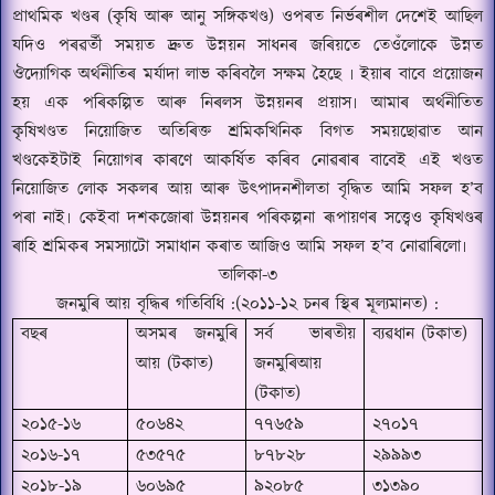
প্ৰাথমিক খণ্ডৰ (কৃষি আৰু আনু সঙ্গিকখণ্ড) ওপৰত নিৰ্ভৰশীল দেশেই আছিল
যদিও পৰৱৰ্তী সময়ত দ্ৰুত উন্নয়ন সাধনৰ জৰিয়তে তেওঁলোকে উন্নত
ঔদ্যোগিক অৰ্থনীতিৰ ম
ৰ্যাদা
লাভ কৰিবলৈ সক্ষম হৈছে ৷ ইয়াৰ বাবে প্ৰয়োজন
হয় এক পৰিকল্পিত আৰু নিৰলস উন্নয়নৰ প্ৰয়াস৷ আমাৰ অৰ্থনীতিত
কৃষিখণ্ডত নিয়োজিত অতিৰিক্ত শ্ৰমিকখিনিক বিগত সময়ছোৱাত আন
খণ্ডকেইটাই নিয়োগৰ কাৰণে আকৰ্ষিত কৰিব নোৱৰাৰ বাবেই এই খণ্ডত
নিয়োজিত লোক সকলৰ আয় আৰু উৎপাদনশীলতা বৃদ্ধিত আমি সফল হ
’
ব
পৰা নাই৷ কেইবা দশকজোৰা উন্নয়নৰ পৰিকল্পনা ৰূপায়ণৰ সত্ত্বেও কৃষিখণ্ডৰ
ৰাহি শ্ৰমিকৰ সমস্যাটো সমাধান কৰাত আজিও আমি সফল হ
’
ব নোৱাৰিলো৷
তালিকা-৩
জনমুৰি আয় বৃদ্ধিৰ গতিবিধি :(২০১১-১২ চনৰ স্থিৰ মূল্যমানত) :
বছৰ
অসমৰ জনমুৰি
সৰ্ব ভাৰতীয়
ব্যৱধান (টকাত)
আয় (টকাত)
জনমুৰিআয়
(টকাত)
২০১৫-১৬
৫০৬৪২
৭৭৬৫৯
২৭০১৭
২০১৬-১৭
৫৩৫৭৫
৮৭৮২৮
২৯৯৯৩
২০১৮-১৯
৬০৬৯৫
৯২০৮৫
৩১৩৯০