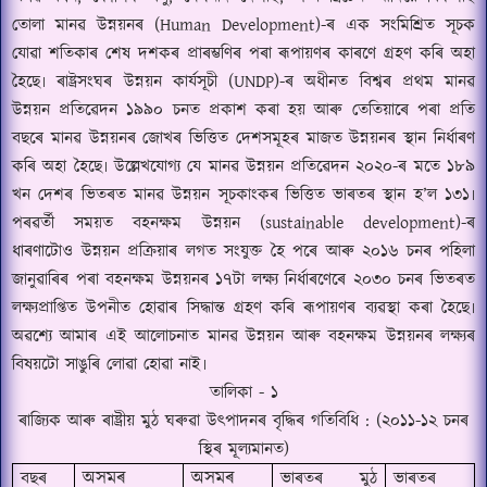
তোলা মানৱ উন্নয়নৰ (
Human Development)-
ৰ এক সংমিশ্ৰিত সূচক
যোৱা শতিকাৰ শেষ দশকৰ প্ৰাৰম্ভণিৰ পৰা
ৰূপায়
ণ
ৰ কাৰণে গ্ৰহণ কৰি অহা
হৈছে৷ ৰাষ্ট্ৰসংঘৰ উন্নয়ন কাৰ্যসূচী (
UNDP)-
ৰ অধীনত বিশ্বৰ প্ৰথম মানৱ
উন্নয়ন প্ৰতিৱেদন ১৯৯০ চনত প্ৰকাশ কৰা হয় আৰু তেতিয়াৰে পৰা প্ৰতি
বছৰে
মানৱ উন্নয়নৰ জোখৰ ভিত্তিত দেশসমূহৰ মাজত উন্নয়নৰ স্থান নিৰ্ধাৰণ
কৰি অহা হৈছে৷ উল্লেখযোগ্য যে মানৱ উন্নয়ন প্ৰতিৱেদন ২০২০-ৰ মতে ১৮৯
খন দেশৰ ভিতৰত মানৱ উন্নয়ন সূচকাংকৰ ভিত্তিত ভাৰতৰ স্থান হ
’
ল ১৩১৷
পৰৱৰ্তী সময়ত বহনক্ষম উন্নয়ন (
sustainable development)-
ৰ
ধাৰণাটোও উন্নয়
ন
প্ৰক্ৰিয়াৰ
লগত সংযুক্ত হৈ পৰে আৰু ২০১৬ চনৰ পহিলা
জানুৱা
ৰি
ৰ পৰা বহনক্ষম উন্নয়নৰ ১৭টা লক্ষ্য নিৰ্ধাৰণেৰে ২০৩০ চনৰ ভিতৰত
লক্ষ্যপ্ৰাপ্তিত উপনীত হোৱাৰ সিদ্ধান্ত গ্ৰহণ কৰি ৰূপায়ণৰ ব্যৱস্থা কৰা হৈছে৷
অৱশ্যে আমাৰ এই আলোচনাত মানৱ উন্নয়ন আৰু বহনক্ষম উন্নয়নৰ লক্ষ্যৰ
বিষয়টো সাঙুৰি লোৱা হোৱা নাই৷
তালিকা - ১
ৰাজ্যিক আৰু ৰাষ্ট্ৰীয় মুঠ ঘৰুৱা উৎপাদনৰ বৃদ্ধিৰ গতিবিধি : (২০১১-১২ চনৰ
স্থিৰ মূল্যমানত
)
অসমৰ
অসমৰ
বছৰ
ভাৰতৰ মুঠ
ভাৰতৰ