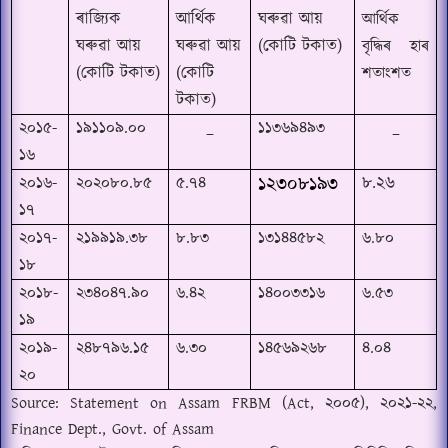
ৰাজ্যিক
আৰ্থিক
ঘৰুৱা আয়
আৰ্থিক
ঘৰুৱা আয়
ঘৰুৱা আয়
(
কোটি টকাত)
বৃদ্ধিৰ হাৰ
(
কোটি টকাত)
(
কোটি
শতাংশত
টকাত)
_
_
২০১৫-
১৯১১০৯.০০
১১৩৬৯৪৯৩
১৬
১২৩০৮১৯৩
৮
.
২৬
২০১৬-
২০২০৮০.৮৫
৫.৭৪
১৭
২০১৭-
২১৯৯১৯.৩৮
৮.৮৩
১৩১৪৪৫৮২
৬.৮০
১৮
২০১৮-
২৩৪০৪৭.৯০
৬.৪২
১৪০০৩৩১৬
৬.৫৩
১৯
২০১৯-
২৪৮৭৯৬.১৫
৬.৩০
১৪৫৬৯২৬৮
৪.০৪
২০
Source: Statement on Assam FRBM
(
Act,
২০০৫
),
২০২১-২২
,
Finance Dept., Govt. of Assam