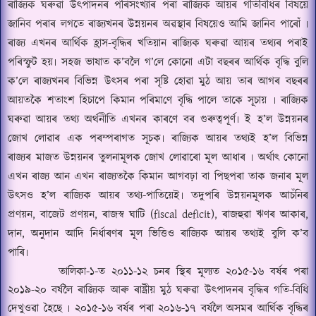
ৰাজ্যিক ঘৰুৱা উৎপাদনৰ পৰিসংখ্যাৰ পৰা ৰাজ্যিক আয়ৰ গতিবিধিৰ বিষয়ে
জানিব পৰাৰ লগতে ৰাজ্যখনৰ উন্নয়নৰ অৱস্থাৰ বিষয়েও আমি জানিব পাৰোঁ ৷
ৰাজ্য এখনৰ আৰ্থিক হ্ৰাস-বৃদ্ধিৰ খতিয়ান ৰাজ্যিক ঘৰুৱা আয়ৰ তথ্যৰ পৰাই
পৰিস্ফুট হয়৷ সহজ ভাষাত ক
’
বলৈ গ
’
লে কোনো এটা বছৰৰ আৰ্থিক বৃদ্ধি বুলি
ক
’
লে ৰাজ্যখনৰ বিভিন্ন উৎসৰ পৰা সৃষ্টি হোৱা মুঠ আয় তাৰ আগৰ বছৰৰ
আয়তকৈ শতাংশ হিচাপে কিমান পৰিমা
ণে
বৃদ্ধি পালে তাকে সূচায় ৷ ৰাজ্যিক
ঘৰুৱা আয়ৰ তথ্য অৰ্থনীতি এখনৰ কাৰণে বৰ গুৰুত্বপূৰ্ণ৷ ই হ
’
ল উন্নয়নৰ
জোখ লোৱাৰ এক পৰম্পৰাগত সূচক৷ ৰাজ্যিক আয়ৰ তথ্যই হ
’
ল বিভিন্ন
ৰাজ্যৰ মাজত উন্নয়নৰ তুলনামূলক জোখ লোৱাৰো মূল আধাৰ ৷ অৰ্থাৎ কোনো
এখন ৰাজ্য আন এখন ৰাজ্যতকৈ কিমান আগবঢ়া বা পিছপৰা তাক জনাৰ মূল
উৎসও হ
’
ল ৰাজ্যিক আয়ৰ তথ্য
-
পাতিয়েই৷ তদুপৰি উন্নয়নমূলক আচঁনিৰ
প্ৰণয়ন
,
বাজেট প্ৰণয়ন
,
ৰাজস্ব
ঘাটি (
fiscal deficit),
ৰাজহুৱা ঋণৰ আকাৰ
,
দান
,
অনুদান আদি নিৰ্ধাৰণৰ মূল ভিত্তিও ৰাজ্যিক আয়ৰ তথ্যই বুলি ক
’
ব
পাৰি৷
তালিকা-১
-
ত ২০১১-১২ চনৰ স্থিৰ মূল্যত ২০১৫-১৬ বৰ্ষৰ পৰা
২০১৯-২০ বৰ্ষলৈ ৰাজ্যিক আৰু ৰাষ্ট্ৰীয় মুঠ ঘৰুৱা উৎপাদনৰ বৃদ্ধিৰ গতি
-
বিধি
দেখুওৱা হৈছে ৷ ২০১৫-১৬ বৰ্ষৰ পৰা ২০১৬-১৭ বৰ্ষলৈ অসমৰ আৰ্থিক বৃদ্ধিৰ