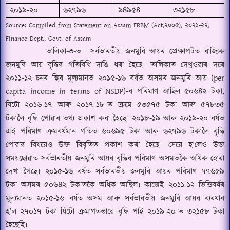
২০১৯-২০
৬২৭৯৬
৯৪৯৫৪
৩২১৫৮
Source:
Compiled from Statement on Assam FRBM
(
Act,
২০০৫
),
২০২১-২২
,
Finance Dept., Govt. of Assam
তালিকা-৩-ত
সৰ্বভাৰতীয় জনমুৰি আয়ৰ প্ৰেক্ষাপটত
ৰাজ্যিক
জনমুৰি আয় বৃদ্ধিৰ গতিবিধি দাঙি ধৰা হৈছে৷ তালিকাত দেখুওৱাৰ দৰে
২০১১-১২ চনৰ স্থিৰ মূল্যমানত ২০১৫-১৬ বৰ্ষত অসমৰ জনমুৰি আয় (
per
capita income in terms of NSDP)-
ৰ পৰিমাণ আছিল ৫০৬৪২ টকা
,
যিটো ২০১৬-১৭ আৰু ২০১৭-১৮-ত ক্ৰমে ৫৩৫৭৫ টকা আৰু ৫৭৮৩৫
টকালৈ বৃদ্ধি পোৱাৰ তথ্য প্ৰকাশ কৰা হৈছে৷ ২০১৮-১৯ আৰু ২০১৯-২০ বৰ্ষত
এই পৰিমাণ ক্ৰমবৰ্ধমান গতিত ৬০৬৯৫ টকা আৰু ৬২৭৯৬ টকালৈ বৃদ্ধি
পোৱাৰ বিষয়েও উক্ত বিবৃতিত প্ৰকাশ কৰা হৈছে৷ সেয়ে হ
’
লেও উক্ত
সময়ছোৱাত সৰ্বভাৰতীয় জনমুৰি আয়ৰ বৃদ্ধিৰ পৰিমাণ অসমতকৈ অধিক হোৱা
দেখা গৈছে৷ ২০১৫-১৬ বৰ্ষত সৰ্বভাৰতীয় জনমুৰি আয়ৰ পৰিমাণ ৭৭৬৫৯
টকা অসমৰ ৫০৬৪২ টকাতকৈ অধিক আছিল৷ কাজেই ২০১১-১২ ভিত্তিবৰ্ষৰ
মূল্যমানত ২০১৫-১৬ বৰ্ষত অসম আৰু সৰ্বভাৰতীয় জনমুৰি আয়ৰ ব্যৱধান
হ
’
ল ২৭০১৭ টকা যিটো ক্ৰমাগতভাৱে বৃদ্ধি পাই ২০১৯-২০-ত ৩২১৫৮ টকা
হৈছেহি৷