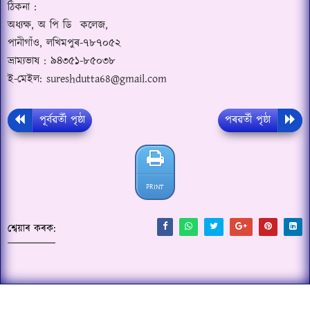
ঠিকনা :
অধ্যক্ষ
,
অ পি ডি
কলেজ
,
পানীগাঁও
,
লখিমপুৰ-৭৮৭০৫২
ভ্ৰাম্যভাষ : ৯৪৩৫১-৮৫০৩৮
ই-মেইল:
sureshdutta68@gmail.com
পূৰ্বৱৰ্তী পৃষ্ঠা
পৰৱৰ্তী পৃষ্ঠা
PRINT
শ্বেয়াৰ কৰক: