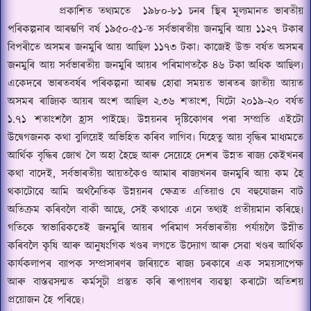
প্ৰকাশিত তথ্যমতে
১৯৮০-৮১ চনৰ স্থিৰ মূল্যমানত ভাৰতীয়
পৰিকল্পনাৰ আৰম্ভণি বৰ্ষ ১৯৫০-৫১
-
ত সৰ্বভাৰতীয় জনমুৰি আয় ১১২৭ টকাৰ
বিপৰীতে অসমৰ জনমুৰি আয় আছিল ১১৭৩ টকা৷ কাজেই উক্ত বৰ্ষত অসমৰ
জনমুৰি আয় সৰ্বভাৰতীয় জনমুৰি আয়ৰ পৰিমাণতকৈ ৪৬ টকা অধিক আছিল৷
একেদৰে
ভা
ৰতবৰ্ষৰ পৰিকল্পনা আৰম্ভ হোৱা সময়ত ভাৰতৰ জাতীয় আয়ত
অসমৰ ৰাজ্যিক আয়ৰ অংশ আছিল ২.৩৬ শতাংশ
,
যিটো ২০১৯-২০ বৰ্ষত
১.৭১ শতাংশলৈ হ্ৰাস পাইছে৷ উন্নয়নৰ দৃষ্টিকোণৰ পৰা সম্প্ৰতি এইটো
উদ্বেগজনক কথা বুলিয়েই অভিহিত কৰিব লাগিব৷ যিহেতু আয় বৃদ্ধিৰ মাধ্যমতে
আৰ্থিক বৃদ্ধিৰ জোখ লৈ অহা হৈছে আৰু সেয়েহে দেশৰ উন্নত ৰাজ্য কেইখনৰ
কথা বাদেই
,
সৰ্বভাৰতীয় আয়তকৈও আমাৰ ৰাজ্যখনৰ জনমুৰি আয় কম হৈ
থকাটোৱে আমি অৰ্থনৈতিক উন্নয়নৰ ক্ষেত্ৰত এতিয়াও যে বহুযোজন বাট
অতিক্ৰম কৰিবলৈ বাকী আছে
,
সেই কথাকে এনে তথ্যই প্ৰতীয়মান কৰিছে৷
গতিকে স্বাভাৱিকতেই জনমুৰি আয়ৰ পৰিমাণ সৰ্বভাৰতীয় পৰ্যায়লৈ উন্নীত
কৰিবলৈ কৃষি আৰু আনু
ষং
গিক খণ্ডৰ লগতে উদ্যোগ আৰু সেৱা খণ্ডৰ আৰ্থিক
কাৰ্যকলাপৰ ব্যাপক সম্প্ৰসাৰণৰ জৰিয়তে ৰাজ্য চৰকাৰে এক সময়সাপেক্ষ
আৰু বাস্তৱসন্মত কৰ্মসূচী প্ৰস্তুত কৰি ৰূপায়
ণ
ৰ ব্যৱস্থা কৰাটো অতিশয়
প্ৰয়োজন হৈ পৰিছে৷