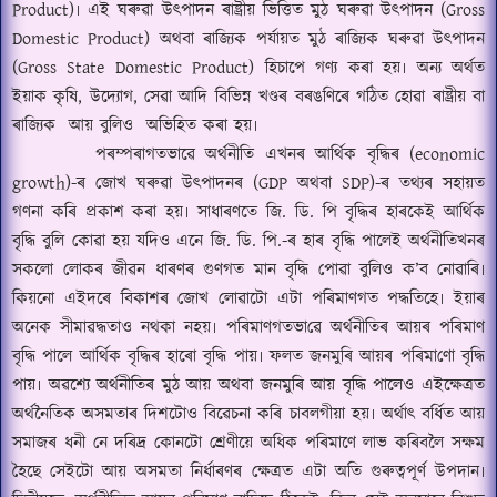
Product)
৷ এই ঘৰুৱা উৎপাদন ৰাষ্ট্ৰীয় ভিত্তিত মুঠ ঘৰুৱা উৎপাদন (
Gross
Domestic Product)
অথবা
ৰাজ্যিক পৰ্যায়ত মুঠ ৰাজ্যিক ঘৰুৱা উৎপাদন
(
Gross State Domestic Product)
হিচাপে গণ্য কৰা হয়৷ অন্য অৰ্থত
ইয়াক কৃষি
,
উদ্যোগ
,
সেৱা আদি বিভিন্ন খণ্ডৰ বৰঙণিৰে গঠিত হোৱা ৰাষ্ট্ৰীয় বা
ৰাজ্যিক
আয় বুলিও
অভিহিত কৰা হয়৷
পৰম্পৰাগতভাৱে অৰ্থনীতি এখনৰ আৰ্থিক বৃদ্ধিৰ (
economic
growth)-
ৰ জোখ ঘৰুৱা উৎপাদনৰ (
GDP
অথবা
SDP)-
ৰ তথ্যৰ সহায়ত
গণনা কৰি প্ৰকাশ কৰা হয়৷ সাধাৰণতে জি. ডি. পি বৃদ্ধিৰ হাৰকেই আৰ্থিক
বৃদ্ধি বুলি কোৱা হয় যদিও এনে জি. ডি. পি.-ৰ হাৰ বৃদ্ধি পালেই অৰ্থনীতিখনৰ
সকলো লোকৰ জীৱন ধাৰণৰ গুণগত মান বৃদ্ধি পোৱা বুলিও ক
’
ব নোৱাৰি৷
কিয়নো এইদৰে বিকাশৰ জোখ লোৱাটো এটা পৰিমাণগত পদ্ধতিহে৷ ইয়াৰ
অনেক সীমাৱদ্ধতাও নথকা নহয়৷ পৰিমাণগতভা
ৱে
অৰ্থনীতিৰ আয়ৰ পৰিমাণ
বৃদ্ধি পালে আৰ্থিক বৃদ্ধিৰ হাৰো বৃদ্ধি পায়৷ ফলত জনমুৰি আয়ৰ পৰিমা
ণো
বৃদ্ধি
পায়৷ অৱশ্যে অৰ্থনীতিৰ মুঠ আয় অথবা জনমুৰি আয় বৃদ্ধি পালেও এইক্ষেত্ৰত
অৰ্থনৈতিক অসমতাৰ দিশটোও বিৱেচনা কৰি চাবলগীয়া হয়৷ অৰ্থাৎ বৰ্ধি
ত আয়
সমাজৰ ধনী নে দৰিদ্ৰ কোনটো শ্ৰেণীয়ে অধিক পৰিমাণে লাভ কৰিবলৈ সক্ষম
হৈছে সেইটো আয় অসমতা নিৰ্ধাৰণৰ ক্ষেত্ৰত এটা অতি গুৰুত্বপূৰ্ণ উপদান৷