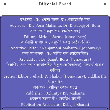
Editorial Board
উপদেষ্টা : ড০ পোনা মহন্ত, ড০ ধ্ৰুৱজ্যোতি বৰা
Advisors : Dr. Pona Mahanta, Dr. Dhrubajyoti Bora
সম্পাদক : মৃদুল শৰ্মা (অবৈতনিক)
Editor : Mridul Sarma (Honourary)
কাৰ্যবাহী সম্পাদক : ৰঞ্জুমণি মহন্ত (অবৈতনিক)
Executive Editor : Ranjumoni Mahanta (Honourary)
কলা সম্পাদক : ড০ সঞ্জীৱ বৰা (অবৈতনিক)
Art Editor : Dr. Sanjib Bora (Honourary)
বিভাগীয় সম্পাদক : আকাশদীপ্ত ঠাকুৰ (অবৈতনিক), সিদ্ধাৰ্থ শংকৰ
কলিতা
Section Editor : Akash D. Thakur (Honourary), Siddhartha
S. Kalita
প্ৰকাশক : অচিন্ত্য কুমাৰ মহন্ত
Publisher : Achintya Kr. Mahanta
প্ৰকাশন সহযোগী : দেৱজিৎ ভৰালী
Publication Associate : Debajit Bharali