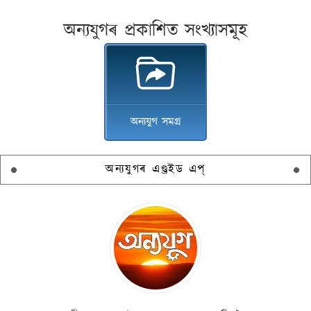
অন্যযুগৰ প্ৰকাশিত সংখ্যাসমূহ
অন্যযুগ সমগ্ৰ
অন্যযুগৰ এণ্ড্ৰইড এপ্