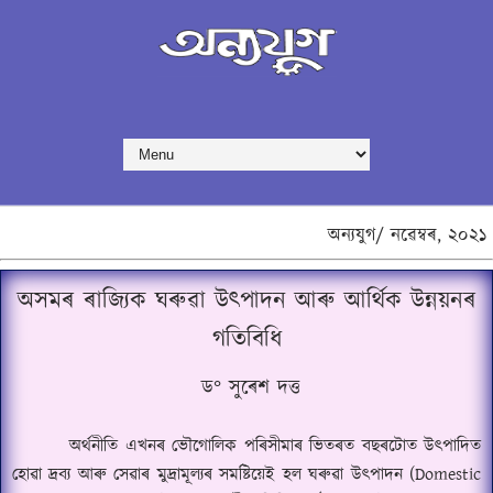
অন্যযুগ/
নৱেম্বৰ,
২০২১
অসমৰ ৰাজ্যিক ঘৰুৱা উৎপাদন আৰু আৰ্থিক উন্নয়নৰ
গতিবিধি
ড°
সুৰেশ দত্ত
অৰ্থনীতি এখনৰ ভৌগোলিক পৰিসীমাৰ ভিতৰত বছৰটোত উৎপাদিত
হোৱা দ্ৰব্য আৰু সেৱাৰ মুদ্ৰামূল্যৰ সমষ্টিয়েই হল ঘৰুৱা উৎপাদন (
Domestic