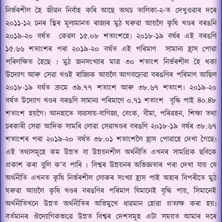
নিৰ্ভৰশীল হৈ জীৱন নিৰ্বাহ কৰি আছে অথচ তালিকা-২-ত দেখুওৱাৰ দৰে
২০১১-১২ চনৰ স্থিৰ মূল্যমানত ৰাজ্যৰ মুঠ ঘৰুৱা আয়লৈ কৃষি খণ্ডৰ বৰঙনি
২০১৯-২০ বৰ্ষত
কেৱল ১৫.০৮ শতাংশহে৷ ২০১৮-১৯ বৰ্ষৰ এই বৰঙণি
১৫.৬৬ শতাংশৰ পৰা ২০১৯-২০ বৰ্ষত এই পৰিমাণ
সামান্য হ্ৰাস পোৱা
পৰিলক্ষিত হৈছে ৷ মুঠ জনসংখ্যাৰ মাত্ৰ ৩০ শতাংশ নিৰ্ভৰশীল হৈ থকা
উদ্যোগ আৰু সেৱা খণ্ডই ৰাজ্যিক আয়লৈ আগবঢ়োৱা বৰঙ
ণি
ৰ পৰিমা
ণ
আছিল
২০১৮-১৯ বৰ্ষত ক্ৰমে ৩৯.৭৭ শতাংশ আৰু ৩৮.৬৭ শতাংশ৷ ২০১৯-২০
বৰ্ষত উদ্যোগ খণ্ডৰ বৰঙণি সামান্য পৰিমাণে ০.৭১ শতাংশ
বৃদ্ধি পাই ৪০.৪৮
শতাংশ হয়গৈ৷ আনহাতে ব্যৱসায়-বাণিজ্য
,
বেংক
,
বীমা
,
পৰিৱহন
,
শিক্ষা তথা
চৰকাৰী সেৱা আদিক সামৰি লোৱা সেৱাখণ্ডৰ বৰঙণি ২০১৮-১৯ বৰ্ষৰ ৩৮.৬৭
শতাংশৰ পৰা ২০১৯-২০ বৰ্ষত ৩৮.০১ শতাংশলৈ হ্ৰাস পোৱাহে দেখা গৈছে৷
এই তথ্যসমূহে কম উন্নত বা উন্নয়নশীল অৰ্থনীতি এখনৰ সামগ্ৰিক ছবিকে
প্ৰকাশ কৰা বুলি ক
’
ব পাৰি ৷ বিশ্বৰ উন্নয়নৰ অভিজ্ঞতাৰ পৰা দেখা যায় যে
অৰ্থনীতি এখনত কৃষি নিৰ্ভৰশীল লোকৰ সংখ্যা হ্ৰাস পাই অহাৰ বিপৰীতে মুঠ
ঘৰুৱা আয়লৈ কৃষি খণ্ডৰ বৰঙণিৰ পৰিমাণ যিমানেই বৃদ্ধি পায়
,
সিমানেই
অৰ্থনীতিখনে উন্নত অৰ্থনীতিৰ অভিমুখে ধাৱমান হোৱা প্ৰত্যক্ষ কৰা হয়৷
বৰ্তমানৰ ঔদ্যোগিকভা
ৱে
উন্নত বিশ্বৰ দেশসমূহ এটা সময়ত আমাৰ দৰে