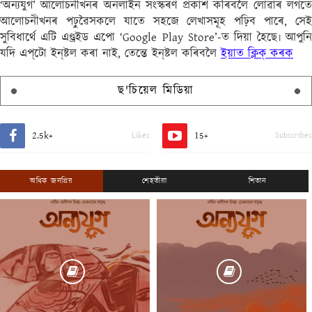
‘অন্যযুগ’ আলোচনীখনৰ অনলাইন সংস্কৰণ প্ৰকাশ কৰিবলৈ লোৱাৰ লগতে
আলোচনীখনৰ পঢ়ুৱৈসকলে যাতে সহজে লেখাসমূহ পঢ়িব পাৰে, সেই
সুবিধাৰ্থে এটি এণ্ড্ৰইড এপো ‘Google Play Store’-ত দিয়া হৈছে৷ আপুনি
যদি এপ্‌টো ইন্‌ষ্টল কৰা নাই, তেন্তে ইন্‌ষ্টল কৰিবলৈ
ইয়াত ক্লিক্ কৰক
ছ'চিয়েল মিডিয়া
2.5k+
15+
Likes
Subscribes
অধিক জনপ্ৰিয়
শেহতীয়া
শিতান