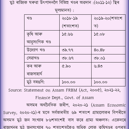
মুঠ ৰাজ্যিক ঘৰুৱা উৎপাদনলৈ বিভিন্ন খণ্ডৰ অৱদান
:
(
২০১১-১২
)
স্থিৰ
মূল্যমানত
)
:
খণ্ড
২০১৮-১৯
২০১৯-২০(শতাংশ
(শতাংশত)
ত)
কৃষি আৰু
১৫.৬৬
১৫.০৮
আনুসংগিক খণ্ড
উদ্যোগ খণ্ড
৩৯.৭৭
৪০.৪৮
সেৱাখণ্ড
৩৮.৬৭
৩৮.০১
কৰ আৰু
৫.৯০
৬.৪৩
ৰাজসাহাৰ্য
মুঠ বৰঙণি:
১০০.০০
১০০.০০
Source:
Statement on Assam FRBM
(
Act,
২০০৫
),
২০২১-২২
,
Finance Dept., Govt. of Assam
অসমৰ অৰ্থনৈতিক জৰীপ
,
২০২০-২১ (
Assam Economic
Survey,
২০২০-২১
)-
ৰ মতে সৰ্বভাৰতীয় ৬৯ শতাংশ গ্ৰাম্যলোকৰ বিপৰীতে
অসমত মুঠ জন সংখ্যাৰ ৮৬শতাংশই বাস কৰে গ্ৰাম্য অঞ্চলত৷ একেদৰে
ৰাজ্যখনৰ মুঠ জনসংখ্যাৰ ৭০ শতাংশতকৈও অধিক লোক কৃষিখণ্ডৰ ওপৰত