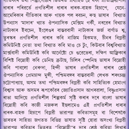
গীতিকাৰ তথা শিল্পীগোষ্ঠীৰ ভিতৰত প্ৰবাহিত হৈ থকা প্ৰতিক্ৰিয়াশীল
ধাৰাৰ পৰিৱৰ্তে প্ৰগতিশীল ধাৰাৰ ধাৰক-বাহক হিচাপে,
যেনে-
আমেৰিকাৰ গীতিকাৰ আৰু গায়ক পল ৰবচন, ৰুছ ভাষাৰ
বিখ্যাত
উপন্যাস ‘মাদাৰ’ খ্যাত ঔপন্যাসিক মেক্সিম গৰ্কী, নৰৱেৰ বিখ্যাত
নাট্যকাৰ ইবচেন, ইংলেণ্ডৰ বাস্তৱবাদী নাট্যকাৰ জৰ্জ বাৰ্ণাড শ্ব,
তুৰস্কৰ প্ৰগতিশীল ধাৰাৰ কবি নাজিম হিকমত, চীনৰ বিপ্লৱী
কমিউনিষ্ট নেতা তথা বিখ্যাত কবি মাও চে টুং, কিউবাৰ বিশ্ববিখ্যাত
মাৰ্ক্সবাদী কমিউনিষ্ট কবি আৰ্নেষ্টো চে গুৱেভেৰা, দক্ষিণ আফ্ৰিকাৰ
বিশিষ্ট বিদ্ৰোহী কবি ডেনিছ ব্ৰুটাছ, চিলিৰ স্পেনিছ ভাষাৰ বিদ্ৰোহী
কবি পাবলো নেৰুদা, হিন্দী ভাষাৰ প্ৰগতিশীল ধাৰাৰ শ্ৰেষ্ঠ
ঔপন্যাসিক প্ৰেমচান্দ মুন্সী, পশ্চিমবঙ্গৰ বাস্তৱবাদী লেখক শৰৎচন্দ্ৰ
চট্টোপাধ্যায়, অসম তথা পশ্চিমবঙ্গৰ বিপ্লৱী কবি সাহিত্যিক হেমাংগ
বিশ্বাস আৰু অসমৰ ৰূপকোঁৱৰ জ্যোতিপ্ৰসাদ আগৰৱালা, বিষ্ণুপ্ৰসাদ
ৰাভা আদিয়ে প্ৰগতিশীল শিল্পকৰ্ম সৃষ্টি কৰাৰ দৰে বাংলা ভাষাৰ
বিদ্ৰোহী কবি কাজী নজৰুল ইছলামেও এই প্ৰগতিশীল ধাৰাৰ
ধাৰক-বাহক হিচাপে বিপ্লৱী ভাৱাপন্ন কবিতাসমূহ বা বিশেষকৈ
ভাৰতৰ সাহিত্য জগতত বিভিন্ন ভাষাত সৃষ্টি হোৱা অসংখ্য বিপ্লৱী
ভাৱাপন্ন কবিতাৰ ভিতৰত “বিদ্ৰোহী”ৰ দৰে শ্ৰেষ্ঠ কবিতা লিখাৰ