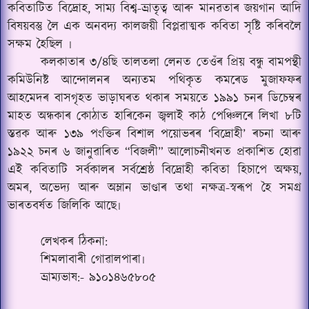
কবিতাটিত বিদ্রোহ, সাম্য বিশ্ব-ভ্ৰাতৃত্ব আৰু মানৱতাৰ জয়গান আদি
বিষয়বস্তু লৈ এক অনবদ্য কালজয়ী বিপ্লৱাত্মক কবিতা সৃষ্টি কৰিবলৈ
সক্ষম হৈছিল ৷
কলকাতাৰ ৩/৪ছি তালতলা লেনত তেওঁৰ প্ৰিয় বন্ধু বামপন্থী
কমিউনিষ্ট আন্দোলনৰ অন্যতম পথিকৃত কমৰেড মুজাফফৰ
আহমেদৰ বাসগৃহত ভাড়াঘৰত থকাৰ সময়তে ১৯৯১ চনৰ ডিচেম্বৰ
মাহত অন্ধকাৰ কোঠাত হাৰিকেন জ্বলাই কাঠ পেঞ্চিলৰে লিখা ৮টি
স্তৱক আৰু ১৩৯ পংক্তিৰ বিশাল পয়োভৰৰ ‘বিদ্ৰোহী’ ৰচনা আৰু
১৯২২ চনৰ ৬ জানুৱাৰিত “বিজলী” আলোচনীখনত প্ৰকাশিত হোৱা
এই কবিতাটি সৰ্বকালৰ সৰ্বশ্ৰেষ্ঠ বিদ্ৰোহী কবিতা হিচাপে অক্ষয়,
অমৰ, অভেদ্য আৰু অম্লান ভাণ্ডাৰ তথা নক্ষত্ৰ-স্বৰূপ হৈ সমগ্ৰ
ভাৰতবৰ্ষত জিলিকি আছে৷
লেখকৰ ঠিকনা:
শিমলাবাৰী গোৱালপাৰা৷
ভ্ৰাম্যভাষ:- ৯১০১৪৬৫৮০৫