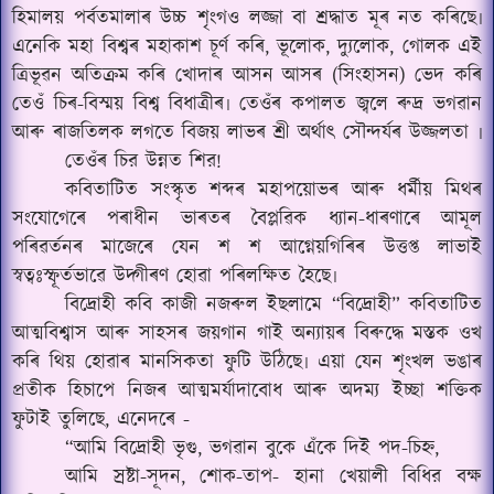
হিমালয় পৰ্বতমালাৰ উচ্চ শৃংগও লজ্জা বা শ্ৰদ্ধাত মূৰ নত কৰিছে৷
এনেকি মহা বিশ্বৰ মহাকাশ চূৰ্ণ কৰি, ভূলোক, দ্যুলোক, গোলক এই
ত্ৰিভূৱন অতিক্ৰম কৰি খোদাৰ আসন আসৰ (সিংহাসন) ভেদ কৰি
তেওঁ চিৰ-বিস্ময় বিশ্ব বিধাত্ৰীৰ৷ তেওঁৰ কপালত জ্বলে ৰুদ্ৰ ভগৱান
আৰু ৰাজতিলক লগতে বিজয় লাভৰ শ্ৰী অৰ্থাৎ সৌন্দৰ্যৰ উজ্জলতা ৷
তেওঁৰ চির উন্নত শির!
কবিতাটিত সংস্কৃত শব্দৰ মহাপয়োভৰ আৰু ধৰ্মীয় মিথৰ
সংযোগেৰে পৰাধীন ভাৰতৰ বৈপ্লৱিক ধ্যান-ধাৰণাৰে আমূল
পৰিৱৰ্তনৰ মাজেৰে যেন শ শ আগ্নেয়গিৰিৰ উত্তপ্ত লাভাই
স্বত্বঃস্ফূৰ্তভাৱে উদ্গীৰণ হোৱা পৰিলক্ষিত হৈছে৷
বিদ্ৰোহী কবি কাজী নজৰুল ইছলামে “বিদ্ৰোহী” কবিতাটিত
আত্মবিশ্বাস আৰু সাহসৰ জয়গান গাই অন্যায়ৰ বিৰুদ্ধে মস্তক ওখ
কৰি থিয় হোৱাৰ মানসিকতা ফুটি উঠিছে৷ এয়া যেন শৃংখল ভঙাৰ
প্ৰতীক হিচাপে নিজৰ আত্মমৰ্যাদাবোধ আৰু অদম্য ইচ্ছা শক্তিক
ফুটাই তুলিছে, এনেদৰে -
“আমি বিদ্ৰোহী ভৃগু, ভগৱান বুকে এঁকে দিই পদ-চিহ্ন,
আমি স্ৰষ্টা-সূদন, শোক-তাপ- হানা খেয়ালী বিধির বক্ষ