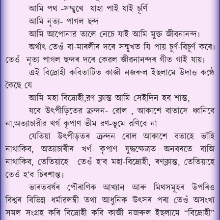
আমি পথ -সম্মুখে
যাহা পাই যাই চূৰ্ণি
আমি নৃত্য- পাগল ছন্দ
আমি আপোনার তালে নেচে যাই আমি মুক্ত জীবনানন্দ৷
অর্থাৎ তেওঁ বা-মাৰলীৰ দৰে সন্মুখত যি পায় চূৰ্ণ-বিচূৰ্ণ কৰে৷
তেওঁ
নৃত্য পাগল ছন্দৰ দৰে কেৱল জীৱনানন্দৰ গীত গাই যায়৷
এই বিদ্ৰোহী কবিতাটিত কাজী নজৰুল ইছলামে উদাত্ত কণ্ঠে
কৈছে যে
আমি মহা-বিদ্রোহী,রণ ক্লান্ত আমি সেইদিন হব শান্ত,
যবে উৎপীড়িতের ক্রন্দন- রোল , আকাশে বাতাসে ধ্বনিবে
না,অত্যাচারীর খর্গ কৃপাণ ভীম রণ-ভূমে রণিবে না
যেতিয়া উৎপীড়তৰ ক্ৰন্দন ৰোল আকাশে বতাহে ভাঁহি
নাথাকিব, অত্যাচাৰীৰ খৰ্গ কৃপাণ যুদ্ধক্ষেত্ৰত অনবৰতে বাজি
নাথাকিব, তেতিয়াহে
তেওঁ হ’ব মহা-বিদ্ৰোহী,
ৰণক্লান্ত, তেতিয়াহে
তেওঁ হ’ব চিৰশান্ত৷
ভাৰতবৰ্ষৰ পৌৰাণিক আখ্যান আৰু মিথসমূহৰ উপৰিও
বিশ্বৰ বিভিন্ন ধৰ্মাৱলম্বী তথা আধুনিক উৎসৰ পৰা তেওঁ অসংখ্য
সমল সংগ্ৰহ কৰি বিদ্ৰোহী কবি কাজী নজৰুল ইছলামে “বিদ্ৰোহী”