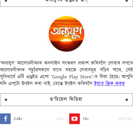
অন্যযুগৰ এণ্ড্ৰইড এপ্
‘অন্যযুগ’ আলোচনীখনৰ অনলাইন সংস্কৰণ প্ৰকাশ কৰিবলৈ লোৱাৰ লগতে
আলোচনীখনৰ পঢ়ুৱৈসকলে যাতে সহজে লেখাসমূহ পঢ়িব পাৰে, সেই
সুবিধাৰ্থে এটি এণ্ড্ৰইড এপো ‘Google Play Store’-ত দিয়া হৈছে৷ আপুনি
যদি এপ্‌টো ইন্‌ষ্টল কৰা নাই, তেন্তে ইন্‌ষ্টল কৰিবলৈ
ইয়াত ক্লিক্ কৰক
ছ'চিয়েল মিডিয়া
2.5k+
15+
Likes
Subscribes