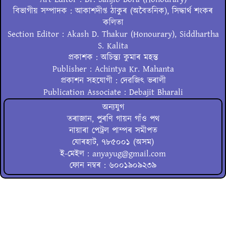
বিভাগীয় সম্পাদক : আকাশদীপ্ত ঠাকুৰ (অবৈতনিক), সিদ্ধাৰ্থ শংকৰ
কলিতা
Section Editor : Akash D. Thakur (Honourary), Siddhartha
S. Kalita
প্ৰকাশক : অচিন্ত্য কুমাৰ মহন্ত
Publisher : Achintya Kr. Mahanta
প্ৰকাশন সহযোগী : দেৱজিৎ ভৰালী
Publication Associate : Debajit Bharali
অন্যযুগ
তৰাজান, পুৰণি গায়ন গাঁও পথ
নায়াৰা পেট্ৰল পাম্পৰ সমীপত
যোৰহাট, ৭৮৫০০১ (অসম)
ই-মেইল : anyayug@gmail.com
ফোন নম্বৰ : ৬০০১৯০৯২৩৯