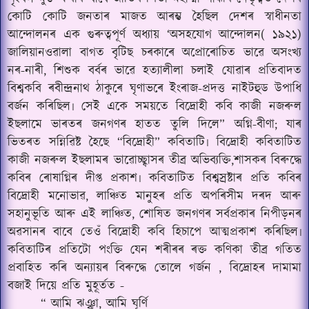
কোটি কোটি জনতাৰ মাজত আৰম্ভ হৈছিল দেশৰ স্বাধীনতা
আন্দোলনৰ এক গুৰুত্বপূৰ্ণ অধ্যায় ‘অসহযোগ আন্দোলন( ১৯২১)
জালিয়ানওৱালা বাগত বৃটিছ চৰকাৰে অপ্ৰোৰোচিত ভাৱে অসংখ্য
নৰ-নাৰী, শিশুক বৰ্বৰ ভাৱে হত্যালীলা চলাই যোৱাৰ প্ৰতিবাদত
বিশ্বকবি ৰবীন্দ্ৰনাথ ঠাকুৰে ঘৃণাভৰে ইংৰাজ-প্ৰদত্ত নাইটহুড উপাধি
বৰ্জন কৰিছিল৷ সেই একে সময়তে বিদ্ৰোহী কবি কাজী নজৰুল
ইছলামে ভাৰতৰ জনগণৰ হাতত তুলি দিলে” অগ্নি-বীণা; যাৰ
ভিতৰত সন্নিৱিষ্ট হৈছে “বিদ্ৰোহী” কবিতাটি৷ বিদ্ৰোহী কবিতাটিত
কাজী নজৰুল ইছলামৰ ভাৱোচ্ছ্বাসৰ তীব্ৰ অভিব্যক্তি,শাসকৰ বিৰুদ্ধে
কবিৰ ৰোষাগ্নিৰ দীপ্ত প্ৰকাশ৷ কবিতাটিত বিশ্বস্ৰষ্টাৰ প্ৰতি কবিৰ
বিদ্ৰোহী মনোভাৱ, লাঞ্চিত মানুহৰ প্ৰতি অপৰিসীম দৰদ আৰু
সহানুভূতি আৰু এই লাঞ্চিত, শোষিত জনগণৰ সৰ্বপ্ৰকাৰ নিপীড়নৰ
অৱসানৰ বাবে তেওঁ বিদ্ৰোহী কবি হিচাপে আত্মপ্ৰকাশ কৰিছিল৷
কবিতাটিৰ প্ৰতিটো পংক্তি যেন শৰীৰৰ ৰক্ত কণিকা তীব্ৰ গতিত
প্ৰবাহিত কৰি অন্যায়ৰ বিৰুদ্ধে তোলে গৰ্জন , বিদ্ৰোহৰ দামামা
বজাই দিয়ে প্ৰতি মুহূৰ্তত -
“ আমি ঝঞ্ঝা, আমি ঘূৰ্ণি