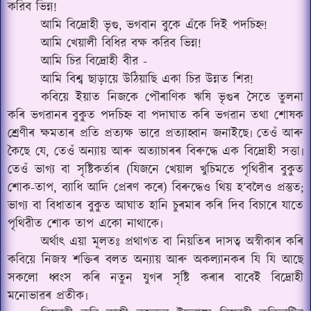
করিব ভিন্ন!
আমি বিদ্রোহী ভৃগু, ভগবান বুকে এঁকে দিই পদচিহ্ন!
আমি খেয়ালী বিধির বক্ষ করিব ভিন্ন!
আমি চির বিদ্রোহী বীর -
আমি বিশ্ব ছাড়ায়ে উঠিয়াছি একা চির উন্নত শির!
কবিয়ে ইয়াত নিজকে পৌৰাণিক ঋষি ভৃগুৰ সৈতে তুলনা
কৰি ভগৱানৰ বুকুত পদচিহ্ন বা পদাঘাত কৰি ভগৱান তথা শোষক
শ্ৰেণীৰ ক্ষমতাৰ প্ৰতি প্ৰত্যক্ষ ভাৱে প্ৰত্যাহ্বান জনাইছে৷ তেওঁ আৰু
কৈছে যে, তেওঁ অন্যায় আৰু অত্যাচাৰৰ বিৰুদ্ধে এক বিদ্ৰোহী সত্তা৷
তেওঁ ভাগ্য বা সৃষ্টিকৰ্তাৰ (যিজনে খেয়াল খুচিমতে পৃথিৱীৰ বুকুত
শোক-তাপ, ব্যাধি আদি প্ৰেৰণ কৰে) বিৰুদ্ধেও থিয় হ’বলৈও প্ৰস্তুত;
ভাগ্য বা বিধাতাৰ বুকুত আঘাত হানি চুৰমাৰ কৰি দিব বিচাৰে যাতে
পৃথিৱীত শোক তাপ একো নাথাকে৷
অৰ্থাৎ এয়া মূলতঃ প্ৰথাগত বা নিয়তিৰ দাসত্ব অস্বীকাৰ কৰি
কবিয়ে নিজস্ব শক্তিৰ বলত অন্যায় আৰু অকল্যানকৰ যি যি আছে
সকলো ধ্বংস কৰি নতুন যুগৰ সৃষ্টি কৰাৰ বাবেই বিদ্ৰোহী
মনোভাৱৰ প্ৰতীক৷