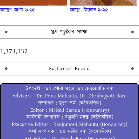
অন্যযুগ, আগষ্ট ২০২৫
অন্যযুগ, ডিচেম্বৰ ২০২৫
মুঠ পঢ়ুৱৈৰ সংখ্যা
1,373,132
Editorial Board
উপদেষ্টা : ড০ পোনা মহন্ত, ড০ ধ্ৰুৱজ্যোতি বৰা
Advisors : Dr. Pona Mahanta, Dr. Dhrubajyoti Bora
সম্পাদক : মৃদুল শৰ্মা (অবৈতনিক)
Editor : Mridul Sarma (Honourary)
কাৰ্যবাহী সম্পাদক : ৰঞ্জুমণি মহন্ত (অবৈতনিক)
Executive Editor : Ranjumoni Mahanta (Honourary)
কলা সম্পাদক : ড০ সঞ্জীৱ বৰা (অবৈতনিক)
Art Editor : Dr. Sanjib Bora (Honourary)