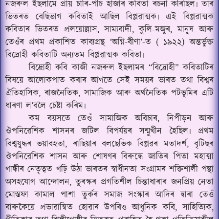
নজৰুল ইছলামে প্ৰায় চাৰি-পাঁচ হাজাৰ কবিতা ৰচনা কৰিছিল৷ তাৰ
ভিতৰত বেছিভাগ কবিতাই আছিল বিপ্লৱাত্মক৷ এই বিপ্লৱাত্মক
কবিতাৰ ভিতৰত প্ৰলয়োল্লাস, সাম্যবাদী, কুলি-মজুৰ, মানুষ আৰু
তেওঁৰ প্ৰথম প্ৰকাশিত কাব্যগ্ৰন্থ ‘অগ্নি-বীণা’-ত ( ১৯২২) অন্তৰ্ভুক্ত
বিদ্ৰোহী কবিতাটি অন্যতম বিপ্লৱাত্মক কবিতা৷
বিদ্ৰোহী কবি কাজী নজৰুল ইছলামৰ “বিদ্ৰোহী” কবিতাটিৰ
বিষয়ে আলোকপাত কৰাৰ আগতে সেই সময়ৰ ভাৰত তথা বিশ্বৰ
ঐতিহাসিক, ৰাজনৈতিক, সামাজিক আৰু অৰ্থনৈতিক পটভূমিৰ এটি
ধাৰণা ল’বলৈ চেষ্টা কৰিম৷
কম বয়সতে তেওঁ সামাজিক অবিচাৰ, নিপীড়ন আৰু
ঔপনিৱেশিক শাসনৰ জটিল বিপৰ্যয়ৰ সন্মুখীন হৈছিল৷ প্ৰথম
বিশ্বযুদ্ধৰ ভয়াবহতা, ৰাছিয়াৰ বলছেভিক বিপ্লৱৰ মতাদৰ্শ, বৃটিছৰ
ঔপনিৱেশিক শাসন আৰু শোষণৰ বিৰুদ্ধে জাতিৰ পিতা মহাত্মা
গান্ধীৰ নেতৃত্বত গঢ়ি উঠা ভাৰতৰ স্বাধীনতা সংগ্ৰামৰ শক্তিশালী পন্থা
অসহযোগ আন্দোলন, তুৰস্কৰ প্ৰগতিশীল চিন্তাধাৰাৰ জনপ্ৰিয় নেতা
মোস্তফা কামাল পাশা তুৰ্কৰ সমাজ সংস্কাৰ আদিৰ দ্বাৰা তেওঁ
বাৰুকৈয়ে প্ৰভাৱান্বিত হোৱাৰ উপৰিও আধুনিক কবি, সাহিত্যিক,