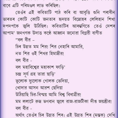
বাবে এটি পৰিমণ্ডল লাভ কৰিছিল৷
তেওঁৰ এই কবিতাটি পাঠ কৰি বা আবৃত্তি শুনি পৰাধীন
ভাৰতৰ কোটি কোটি জনতাৰ হৃদয়ত বিদ্ৰোহৰ লেলিহান শিখা
দপদপকৈ জ্বলি উঠিছিল৷ কবিতাটিৰ আৰম্ভণিতে তেওঁ দেশৰ
আপাম’ জনগণক উদাত্ত কণ্ঠে আহ্বান জনোৱা বিপ্লৱী বাণীত
“বল বীর –
চিৰ উন্নত মম শির!
শির নেহাৰি আমারি,
নত শির ওই শিখর হিমাদ্রীর!
বল বীর -
বল মহাবিশ্বের মহাকাশ ফাড়ি’
চন্দ্র সূর্য গ্রহ তারা ছাড়ি’
ভূলোক দ্যুলোক গোলক ভেদিয়া,
খোদার আসন আরশ ছেদিয়া
উঠিয়াছি চির-বিস্ময় আমি বিশ্ব বিধাত্রীর!
মম ললাটে রুদ্র ভগবান জ্বলে রাজ-রাজটীকা দীপ্ত জয়শ্রীর!
বল বীর -
অৰ্থাৎ তেওঁৰ চিৰ উন্নত শিৰ৷ এই উন্নত শিৰ (মস্তক) দেখি