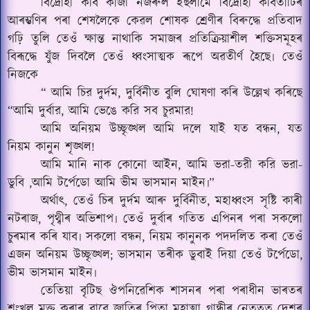
বিদ্ৰোহী কবি কাজী নজৰুল ইছলামে বিদ্ৰোহী কবিতাটিৰ
আৰম্ভণিৰ পৰা শেষলৈকে কেৱল শোষক শ্ৰেণীৰ বিৰুদ্ধে প্ৰতিবাদ
গঢ়ি তুলি তেওঁ ক্ষান্ত নাথাকি সমাজৰ প্ৰতিক্ৰিয়াশীল শক্তিসমূহৰ
বিৰূদ্ধে যুঁজ দিবলৈ তেওঁ ধ্বংসাত্মক ৰূপে অৱতীৰ্ণ হৈছে৷ তেওঁ
নিজকে
“ আমি চির দুৰ্দম, দুর্বিনীত বুলি ঘোষণা কৰি উল্লেখ কৰিছে‌
“আমি দুর্বার, আমি ভেঙে করি সব চুরমার!
আমি অনিয়ম উচ্ছৃঙ্খল আমি দলে যাই যত বন্ধন, যত
নিয়ম কানুন শৃঙ্খল!
আমি মানি নাক কোনো আইন, আমি ভরা-তরী করি ভরা-
ডুবি ,আমি টর্পেডো আমি ভীম ভাসমান মাইন৷”
অর্থাৎ, তেওঁ চিৰ দুৰ্দম আৰু দুৰ্বিনীত, মহাধ্বংস সৃষ্টি কাৰী
নটৰাজ, পৃথ্বীৰ অভিশাপ৷ তেওঁ দুৰ্বাৰ গতিত এপিনৰ পৰা সকলো
চুৰমাৰ কৰি যাব৷ সকলো বন্ধন, নিয়ম কানুনক পদদলিত কৰা তেওঁ
এজন অনিয়ম উচ্ছৃঙ্খল; ভাসমান তৰীক ডুবাই দিয়া তেওঁ টৰ্পেডো,
ভীম ভাসমান মাইন৷
তেতিয়া বৃটিছ ঔপনিৱেশিক শাসনৰ পৰা পৰাধীন ভাৰতৰ
শৃংখল মুক্ত কৰাৰ বাবে জাতিৰ পিতা মহাত্মা গান্ধীৰ নেতৃত্বত দেশৰ