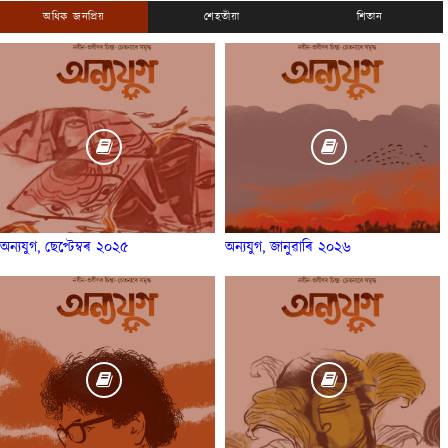
অধিক জনপ্ৰিয়
শেহতীয়া
শিতান
অন্যযুগ, ছেপ্টেম্বৰ ২০২৫
অন্যযুগ, জানুৱাৰি ২০২৬