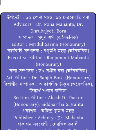
উপদেষ্টা : ড০ পোনা মহন্ত, ড০ ধ্ৰুৱজ্যোতি বৰা
Advisors : Dr. Pona Mahanta, Dr.
Dhrubajyoti Bora
সম্পাদক : মৃদুল শৰ্মা (অবৈতনিক)
Editor : Mridul Sarma (Honourary)
কাৰ্যবাহী সম্পাদক : ৰঞ্জুমণি মহন্ত (অবৈতনিক)
Executive Editor : Ranjumoni Mahanta
(Honourary)
কলা সম্পাদক : ড০ সঞ্জীৱ বৰা (অবৈতনিক)
Art Editor : Dr. Sanjib Bora (Honourary)
বিভাগীয় সম্পাদক : আকাশদীপ্ত ঠাকুৰ (অবৈতনিক),
সিদ্ধাৰ্থ শংকৰ কলিতা
Section Editor : Akash D. Thakur
(Honourary), Siddhartha S. Kalita
প্ৰকাশক : অচিন্ত্য কুমাৰ মহন্ত
Publisher : Achintya Kr. Mahanta
প্ৰকাশন সহযোগী : দেৱজিৎ ভৰালী