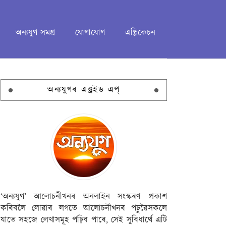
অন্যযুগ সমগ্ৰ
যোগাযোগ
এপ্লিকেচন
অন্যযুগৰ এণ্ড্ৰইড এপ্
‘অন্যযুগ’ আলোচনীখনৰ অনলাইন সংস্কৰণ প্ৰকাশ
কৰিবলৈ লোৱাৰ লগতে আলোচনীখনৰ পঢ়ুৱৈসকলে
যাতে সহজে লেখাসমূহ পঢ়িব পাৰে, সেই সুবিধাৰ্থে এটি