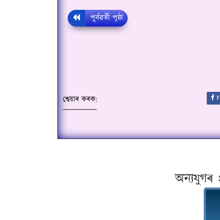
পূৰ্বৱৰ্তী পৃষ্ঠা
F
শ্বেয়াৰ কৰক:
অন্যযুগৰ 