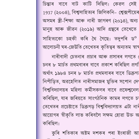
চিন্তাৰ বাবে বাট কাটি দিছিল৷ কেৱল সেই
1937
(২০০৪),
বিশ্বসাহিত্যৰ জিলিকনি– শ্বেক্সপ
অসমৰ স্ত্ৰী-শিক্ষা আৰু নাৰী জাগৰণ
(২০১৪),
অন্য
মানুহ আৰু জীৱন
(২০১৯) আদি গ্ৰন্থৰে তেখেত
০
সাহিত্যকো চহকী কৰি থৈ গৈছে৷ তদুপৰি ড
আলোচনী
ঘৰ-জেউতি
তেখেতৰ কৃতিত্বৰ অন্যতম স্বাক
নাৰীবাদী চেতনাৰ প্ৰচাৰ আৰু প্ৰসাৰৰ লগতে 
চনৰ ৮ মাৰ্চত প্ৰথমবাৰৰ বাবে প্ৰকাশ কৰিছিল প্
অৰ্থাৎ ১৯৮৪ চনৰ ৮ মাৰ্চত প্ৰথমবাৰৰ বাবে ডি
নিপীড়িত, অৱহেলিত নাৰীসমাজৰ মুক্তিৰ সপোন দে
বিশ্ববিদ্যালয়ৰ মহিলা কৰ্মীসকলৰ বাবে প্ৰফেশ
কৰিছিল, যাৰ জৰিয়তে সাংগঠনিক কামৰ লগতে চতুৰ্থ 
তেখেতৰ প্ৰচেষ্টাতে ডিব্ৰুগড় বিশ্ববিদ্যালয়ত এটা ন
আয়োগৰ স্বীকৃতি লাভ কৰিবলৈ সক্ষম হোৱা উক্ত অধ্
কৰিছিল৷
কুৰি শতিকাৰ অষ্টম দশকৰ পৰা ইংৰাজী আৰু