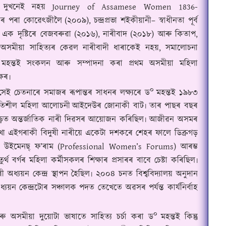
 দুখনেই নহয়
Journey of Assamese Women 1836-
ীয়েৰৰ পৰা কোৱেৎজীলৈ
(২০০৯),
চন্দ্ৰপ্ৰভা শইকীয়ানী– স্বাধীনতা পূৰ্ব
 এক দৃষ্টিৰে বেজবৰুৱা
(২০১৬),
নাৰীবাদ
(২০১৮) আৰু
কিতাপ,
ে অসমীয়া সাহিত্যৰ কেৱল নাৰীবাদী ধাৰাকেই নহয়, সমালোচনা
মহন্তই সংকলন আৰু সম্পাদনা কৰা প্ৰথম অসমীয়া মহিলা
্ষৰ৷
০
সেই চেতনাৰে সমাজৰ ৰূপান্তৰ সাধনৰ লক্ষ্যৰে ড
মহন্তই ১৯৮৩
ৰগতিশীল মহিলা আলোচনী
আইদেউৰ জোনাকী বাট
৷ তাৰ পাছৰ বছৰ
ব্ৰুগড়ত অন্তৰ্জাতিক নাৰী দিৱসৰ আয়োজন কৰিছিল৷ আজীৱন অসমৰ
খা এইগৰাকী বিদুষী নাৰীয়ে একেটা দশকৰে শেহৰ ফালে ডিব্ৰুগড়
্বনেল উইমেনছ্ ফ’ৰাম (Professional Women’s Forums) আৰম্ভ
বৰ্গৰ মহিলা কৰ্মীসকলৰ শিক্ষাৰ প্ৰসাৰৰ বাবে চেষ্টা কৰিছিল৷
াৰী অধ্যয়ন কেন্দ্ৰ স্থাপন হৈছিল৷ ২০০৪ চনত বিশ্ববিদ্যালয় অনুদান
যয়ন কেন্দ্ৰটোৰ সঞ্চালক পদত তেখেতে অৱসৰ পৰ্যন্ত কাৰ্যনিৰ্বাহ
০
 অসমীয়া দুয়োটা ভাষাতে সাহিত্য চৰ্চা কৰা ড
মহন্তই কিন্তু