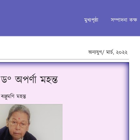
মুখ্যপৃষ্ঠা
সম্পাদনা কক্ষ
অন্যযুগ/
মাৰ্চ,
২০২২
্য : ড° অপৰ্ণা মহন্ত
ৰঞ্জুমণি মহন্ত