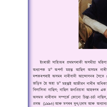
ইংৰাজী সাহিত্যৰ প্ৰথমগৰাকী অসমীয়া মহিলা 
০
অধ্যাপক ড
অপৰ্ণা মহন্ত আছিল অসমৰ নাৰীবা
দশকৰপৰাই অসমৰ নাৰীবাদী আন্দোলনৰ সৈতে কে
০
জড়িত হৈ অহা ড
মহন্তই আজীৱন নাৰীৰ অধিক
বিলাসিতা নাছিল; নাছিল জনপ্ৰিয়তা আহৰণৰ এক 
অসমত নাৰীবাদ সম্পৰ্কে কোনো চিন্তা-চৰ্চা নাছ
প্ৰবন্ধ
(
১৯৯৩
)
আৰু
তগৰৰ দুখ
/
দোষ আৰু অন্যান্য প