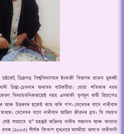
ডক্টৰেট
,
ডিব্ৰুগড় বিশ্ববিদ্যালয়ৰ ইংৰাজী বিভাগৰ প্ৰাক্তন মুৰব্বী
দী চিন্তা
-
চেতনাৰ অন্যতম বাটকটীয়া৷ যোৱা শতিকাৰ নৱম
ৱল বিদ্যায়তনিকভাৱেই নহয় এগৰাকী তৃণমূল কৰ্মী হিচাপেও
াৰ আৰু উত্তৰণৰ হকেই কাম কৰি গ
’
ল৷
তেখেতৰ বাবে নাৰীবাদ
মাধ্যম৷ তেখেতৰ বাবে নাৰীবাদ আছিল জীৱনৰ ব্ৰত৷ যি সময়ত
০
িল, সেই সময়তে ড
মহন্তই
অভিনৱ নাৰীৰ সন্ধানত আৰু অন্যান্য
্ৰবন্ধ
(
২০০৩
)
শীৰ্ষক কিতাপ দুখ
নেৰে
অসমীয়া ভাষা
ত নাৰীবাদী