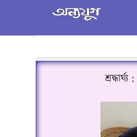
শ্ৰদ্ধাৰ্ঘ