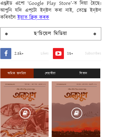
এণ্ড্ৰইড এপো ‘Google Play Store’-ত দিয়া হৈছে৷
আপুনি যদি এপ্‌টো ইন্‌ষ্টল কৰা নাই, তেন্তে ইন্‌ষ্টল
কৰিবলৈ
ইয়াত ক্লিক্ কৰক
ছ'চিয়েল মিডিয়া
2.5k+
15+
Likes
Subscribes
অধিক জনপ্ৰিয়
শেহতীয়া
শিতান