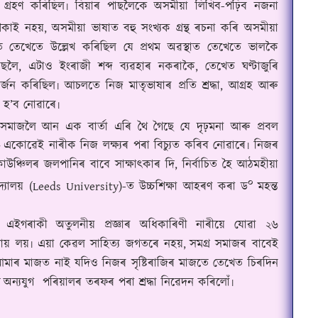
মতহে গ্ৰহণ কৰিছিল৷ বিয়াৰ পাছলৈকে অসমীয়া লিখিব-পঢ়িব নজনা
শিকাই নহয়, অসমীয়া ভাষাত বহু সংখ্যক গ্ৰন্থ ৰচনা কৰি অসমীয়া
ৰত তেখেতে উল্লেখ কৰিছিল যে প্ৰথম অৱস্থাত তেখেতে ভালকৈ
ৈ, এটাও ইংৰাজী শব্দ ব্যৱহাৰ নকৰাকৈ, তেখেত ঘণ্টাজুৰি
্জন কৰিছিল৷ আচলতে নিজ মাতৃভাষাৰ প্ৰতি শ্ৰদ্ধা, আগ্ৰহ আৰু
ৰ হ’ব নোৱাৰে৷
সমাজলৈ আন এক বাৰ্তা এৰি থৈ গৈছে যে দৃঢ়মনা আৰু প্ৰবল
–
একোৱেই নাৰীক নিজ লক্ষ্যৰ পৰা বিচ্যুত কৰিব নোৱাৰে
৷ নিজৰ
াউঞ্চিলৰ জলপানিৰ বাবে সাক্ষাৎকাৰ দি, নিৰ্বাচিত হৈ আঠমহীয়া
০
বিদ্যালয় (Leeds University)-ত উচ্চশিক্ষা আহৰণ কৰা ড
মহন্ত
ইগৰাকী অতুলনীয় প্ৰজ্ঞাৰ অধিকাৰিণী নাৰীয়ে যোৱা
৬
২
ায় লয়৷ এয়া কেৱল সাহিত্য জগতৰে নহয়,
সমগ্ৰ সমাজৰ বাবেই
আমাৰ মাজত নাই যদিও নিজৰ সৃষ্টিৰাজিৰ মাজতে তেখেত চিৰদিন
ৈ
অন্যযুগ
পৰিয়ালৰ তৰফৰ পৰা শ্ৰদ্ধা নিৱেদন কৰিলোঁ৷