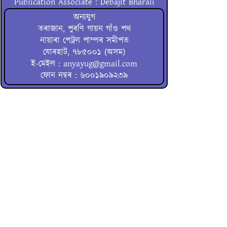
Publication Associate : Debajit Bharali
অন্যযুগ
তৰাজান, পুৰণি গায়ন গাঁও পথ
নায়াৰা পেট্ৰল পাম্পৰ সমীপত
যোৰহাট, ৭৮৫০০১ (অসম)
ই-মেইল : anyayug@gmail.com
ফোন নম্বৰ : ৬০০১৯০৯২৩৯