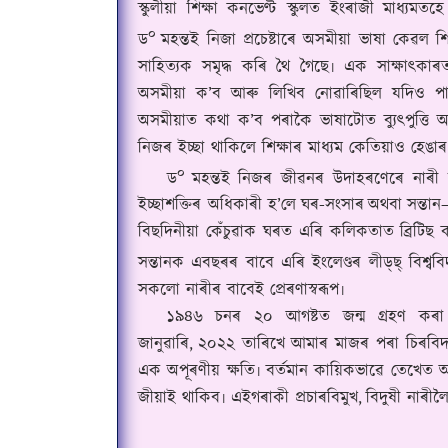
স্কুলীয়া শিক্ষা কনভেণ্ট স্কুলত ইংৰাজী মাধ্য
০
ড
মহন্তই নিজা প্ৰচেষ্টাৰে অসমীয়া ভাষা কেৱল 
সাহিত্যক সমৃদ্ধ কৰি থৈ গৈছে৷ এক সাক্ষাৎকা
অসমীয়া ক’ব আৰু লিখিব নোৱাৰিছিল যদিও পাছল
অসমীয়াত কথা ক’ব পৰাকৈ ভাষাটোত ব্যুৎপুত্তি অৰ
নিজৰ ইচ্ছা থাকিলে শিক্ষাৰ মাধ্যম কেতিয়াও হেঙা
০
ড
মহন্তই নিজৰ জীৱনৰ উদাহৰণেৰে নাৰী 
ইচ্ছাশক্তিৰ অধিকাৰী হ’লে
ঘৰ
-
সংসাৰ
অথবা
সন্তান
বিছদিনীয়া কেঁচুৱাক ঘৰত এৰি কলিকতাত ব্ৰিটিছ ক
সন্তানক এবছৰৰ বাবে এৰি ইংলেণ্ডৰ লীড্‌ছ্ বিশ্ব
সকলো নাৰীৰ বাবেই প্ৰেৰণাস্বৰূপ৷
১৯৪৬ চনৰ ২০ আগষ্টত জন্ম গ্ৰহণ কৰা এ
জানুৱাৰি,
২০২২ তাৰিখে
আমাৰ মাজৰ পৰা চিৰবিদ
এক অপূৰণীয় ক্ষতি৷ বৰ্তমান কায়িকভাৱে তেখেত 
জীয়াই থাকিব৷ এইগৰাকী প্ৰচাৰবিমুখ,
বিদুষী নাৰীল