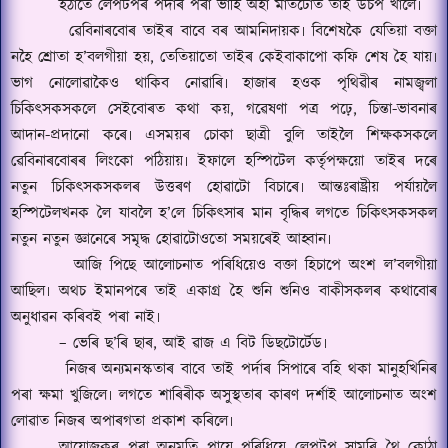
হঠাতে লেপটপৰ পৰ্দাৰ পৰা ভাহি অহা মাতটোত তাই উচপ খালে৷
ৱেবিনাৰবোৰ তাইৰ বাবে বৰ আমনিদায়ক৷ বিশেষকৈ যেতিয়া বক্তা
নহৈ শ্ৰোতা হ
’
বলগীয়া হয়
,
তেতিয়াতো তাইৰ কেইবাকাপো কফি শেষ হৈ যায়৷
ভাগ নোলোৱাকৈও থাকিব নোৱাৰি৷ হাজাৰ হওক পৃথিৱীৰ নামজ্বলা
চিকিৎসকসকলে সেইবোৰত কথা কয়
,
গৱেষণা পত্ৰ পঢ়ে
,
চিন্তা-ভাবনাৰ
আদান-প্ৰদানো কৰে৷ এসময়ৰ চোকা ছাত্ৰী বুলি তাইলৈ শিক্ষকসকলে
ৱেবিনাৰবোৰৰ লিংকো পঠিয়ায়৷ ইফালে হস্পিটেল কৰ্তৃপক্ষয়ো তাইৰ দৰে
নতুন চিকিৎসকসকলৰ উত্তৰণ হোৱাটো বিচাৰে৷ আন্তঃৰা
ষ্ট্ৰী
য় পৰ্যায়লৈ
হস্পিটেলখনক লৈ যাবলৈ হ
’
লে চিকিৎসাৰ মান বৃদ্ধিৰ লগতে চিকিৎসকসকল
নতুন নতুন জ্ঞানেৰে সমৃদ্ধ হোৱাটোওতো সময়ৰেই আ
হ্বা
ন৷
আজি পিছে আলোচনাত পৰিধিয়েও বক্তা হিচাপে অংশ ল
’
বলগীয়া
আছিল৷ অথচ ইমানপৰে তাই একাগ্ৰ হৈ শুনি শুনিও বাকীসকলৰ কথাবোৰ
অনুধাৱন কৰিবই পৰা নাই৷
–
ভেৰি
ছ’
ৰি ছাৰ
,
আই ৱাজ এ বিট ডিছটোৰ্টেড৷
নিজৰ অন্যমনস্কতাৰ বাবে তাই পৰ্দাৰ সিপাৰে বহি থকা মানুহখিনিৰ
পৰা ক্ষমা খুজিলে৷ লগতে শাৰিৰীক অসুস্থতাৰ কাৰণ দৰ্শাই আলোচনাত অংশ
লোৱাত নিজৰ অপাৰগতা প্ৰকাশ কৰিলে৷
আয়োজকৰ পৰা অনুমতি পায়ে পৰিধিয়ে লেপটপ সামৰি থৈ কোঠা