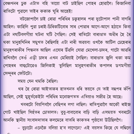
বেঞ্চখনৰ চুক এটাত বহি তায়ো বাট চাইছিল পোহৰ হোৱালৈ৷ কিজানিবা
ৰাতিটো পুৱালে তাইৰ ককাক ঘূৰি আহেই
!
বটজোপালৈ চাই ৰোৱা পৰিধিৰ চকুহালৰ পৰা দুটোপাল পানী বাগৰি
আহিল৷ কাহিলি পুৱা চৰাই-চিৰিকটিবোৰ সাৰ পোৱাৰ আগে-আগে হঠাতে কিবা
এটা নঘটিবলগীয়া ঘটনা ঘটি গৈছিল৷ সেই ৰাতিটো বাৰাণ্ডাত অধীৰ হৈ ৰৈ
থকা মানুহখিনিৰ সমুখত ৰৈছিলহি এটা নাৰী অৱয়ব
!
ওখকৈ আটিল চেহেৰাৰ
মানুহগৰাকীৰ পিন্ধনত আছিল এযোৰ উঁৱলি যোৱা মেখেলা-চাদৰ
,
গাটো আৱৰি
ৰাখিবলৈ তেওঁ এড়ী চাদৰ এখন মেৰিয়াই লৈছিল৷ বাৰাণ্ডাত জ্বলি থকা কম
পোহৰৰ
বাল্ব
টোৱেও জিলিকাই তুলিছিল মানুহগৰাকীৰ কপালৰ ডগমগীয়া
সেন্দূৰৰ ফোঁটটো৷
সময় যেন থমকি ৰৈছিল৷
থৰ হৈ ৰোৱা আইতাকৰ হাতখনত ধৰি ভয়তে যে তাই বহুপৰ কঁপি
আছিল
,
সেই মুহূৰ্তকেইটা পৰিধিৰ মনোজগতত এতিয়াও সজীৱ হৈ আছে৷
খবৰটো বিয়পিবলৈ বেছিপৰ লগা নাছিল৷ ৰাতিপুৱালৈ আকৌ ৰাইজ
গোট খাইছিল সিহঁতৰ চোতালত৷ বুবু-বাবাবোৰ বাঢ়ি বাঢ়ি এসময়ত খবৰটো
আনকি স্থানীয় সংবাদদাতাৰ কলমেৰে বাতৰি কাকতৰ পৃষ্ঠাতো উঠিছিলগৈ৷
–
বুঢ়াটো এনেকৈ বলিয়া হ
’
ব লাগেনে
?
এই বয়সত কিহে যে লম্ভিলে