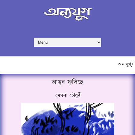
অন্যযুগ/
আঙুৰ ফুলিছে
মেঘনা চৌধুৰী