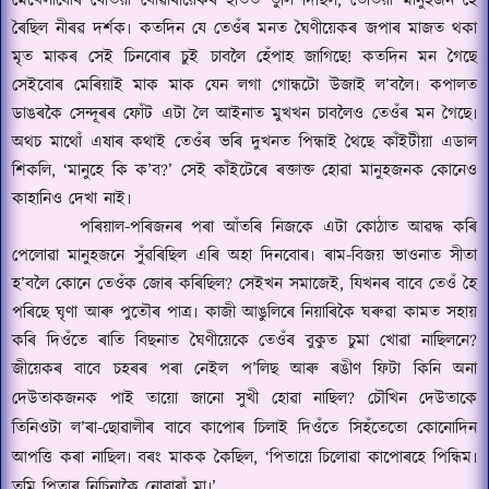
মেখেলাবোৰ যেতিয়া বোৱাৰীয়েকৰ হাতত তুলি দিছিল
,
তেতিয়া মানুহজন হৈ
ৰৈছিল নীৰৱ দৰ্শক৷ কতদিন যে তেওঁৰ মনত ঘৈণীয়েকৰ জপাৰ মাজত থকা
মৃত মাকৰ সেই চিনবোৰ চুই চাবলৈ হেঁপাহ জাগিছে
!
কতদিন মন গৈছে
সেইবোৰ মেৰিয়াই মাক মাক যেন লগা গোন্ধটো উজাই ল
’
বলৈ৷ কপালত
ডাঙৰকৈ সেন্দূৰৰ ফোঁট এটা লৈ আইনাত মুখখন চাবলৈও তেওঁৰ মন গৈছে৷
অথচ মাথোঁ এষাৰ কথাই তেওঁৰ ভৰি দুখনত পিন্ধাই থৈছে কাঁইটীয়া এডাল
শিকলি
, ‘
মানুহে কি ক
’
ব
?’
সেই কাঁইটেৰে ৰক্তাক্ত হোৱা মানুহজনক কোনেও
কাহানিও দেখা নাই৷
পৰিয়াল-পৰিজনৰ পৰা আঁতৰি নিজকে এটা কোঠাত আৱদ্ধ কৰি
পেলোৱা মানুহজনে সুঁৱৰিছিল এৰি অহা দিনবোৰ৷ ৰাম-বিজয় ভাওনাত সীতা
হ
’
বলৈ কোনে তেওঁক জোৰ কৰিছিল
?
সেইখন সমাজেই
,
যিখনৰ বাবে তেওঁ হৈ
পৰিছে ঘৃণা আৰু পুতৌৰ পাত্ৰ৷ কাজী আঙুলিৰে নিয়াৰিকৈ ঘৰুৱা কামত সহায়
কৰি দিওঁতে ৰাতি বিছনাত ঘৈণীয়েকে তেওঁৰ বুকুত চুমা খোৱা নাছিলনে
?
জীয়েকৰ বাবে চহৰৰ পৰা নেইল প
’
লিছ আৰু ৰঙীণ ফি
টা
কিনি অনা
দেউতাকজনক পাই তায়ো জানো সুখী হোৱা নাছিল
?
চৌখিন দেউতাকে
তিনিওটা ল
’
ৰা-ছোৱালীৰ বাবে কাপোৰ চিলাই দিওঁতে সিহঁতেতো কোনোদিন
আপত্তি কৰা নাছিল৷ বৰং মাকক কৈছিল
, ‘
পিতায়ে চিলোৱা কাপোৰহে পিন্ধিম৷
তুমি পিতাৰ নিচিনাকৈ নোৱাৰাঁ মা৷
’