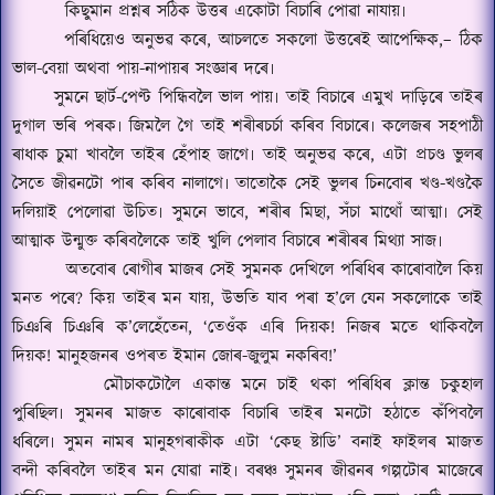
কিছুমান প্ৰশ্নৰ সঠিক উত্তৰ একোটা বিচাৰি পোৱা নাযায়৷
পৰিধিয়েও অনুভৱ কৰে
,
আচলতে সকলো উত্তৰেই আপেক্ষিক
,–
ঠিক
ভাল-বেয়া অথবা পায়-নাপায়ৰ সংজ্ঞাৰ দৰে৷
সুমনে ছাৰ্ট-পেণ্ট পিন্ধিবলৈ ভাল পায়৷ তাই বিচাৰে এমুখ দাড়িৰে তাইৰ
দুগাল ভৰি পৰক৷ জিমলৈ গৈ তাই শৰীৰচৰ্চা কৰিব বিচাৰে৷ কলেজৰ সহপাঠী
ৰাধাক চুমা খাবলৈ তাইৰ হেঁপাহ জাগে৷ তাই অনুভৱ কৰে
,
এটা প্ৰচণ্ড ভুলৰ
সৈতে জীৱনটো পাৰ কৰিব নালাগে৷ তাতোকৈ সেই ভুলৰ চিনবোৰ খণ্ড-খণ্ডকৈ
দলিয়াই পেলোৱা উচিত৷ সুমনে ভাবে
,
শৰীৰ মিছা
,
সঁচা মাথোঁ আত্মা৷ সেই
আত্মাক উন্মুক্ত কৰিবলৈকে তাই খুলি পেলাব বিচাৰে শৰীৰৰ মিথ্যা সাজ৷
অতবোৰ ৰোগীৰ মাজৰ সেই সুমনক দেখিলে পৰিধিৰ কাৰোবালৈ কিয়
মনত পৰে
?
কিয় তাইৰ মন যায়
,
উভতি যাব পৰা হ
’
লে যেন সকলোকে তাই
চিঞৰি চিঞৰি ক
’
লেহেঁতেন
, ‘
তেওঁক এৰি দিয়ক
!
নিজৰ মতে থাকিবলৈ
দিয়ক
!
মানুহজনৰ ওপৰত ইমান জোৰ-জুলুম নকৰিব
!’
মৌচাকটোলৈ একান্ত মনে চাই থকা পৰিধিৰ ক্লান্ত চকুহাল
পুৰিছিল৷
সুমনৰ মাজত কাৰোবাক বিচাৰি তাইৰ মনটো হঠাতে কঁপিবলৈ
ধৰিলে৷ সুমন নামৰ মানুহগৰাকীক এটা
‘
কেছ ষ্টাডি
’
বনাই ফাইলৰ মাজত
বন্দী কৰিবলৈ তাইৰ মন যোৱা নাই৷ বৰঞ্চ সুমনৰ জীৱনৰ গল্পটোৰ মাজেৰে