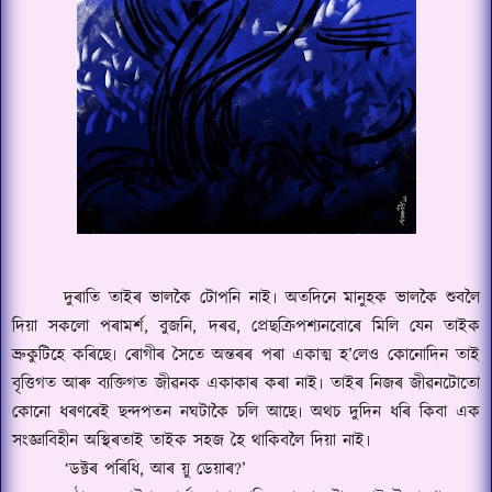
দুৰাতি তাইৰ ভালকৈ টোপনি নাই৷ অতদিনে মানুহক ভালকৈ শুবলৈ
দিয়া সকলো পৰামৰ্শ
,
বুজনি
,
দৰৱ
,
প্ৰেছক্ৰিপশ্যনবোৰে মিলি যেন তাইক
ভ্ৰুকুটিহে কৰিছে৷ ৰোগীৰ সৈতে অন্তৰৰ পৰা একাত্ম হ
’
লেও কোনোদিন তাই
বৃত্তিগত আৰু ব্যক্তিগত জীৱনক একাকাৰ কৰা নাই৷ তাইৰ নিজৰ জীৱনটোতো
কোনো ধৰণৰেই ছন্দপতন নঘটাকৈ চলি আছে৷ অথচ দুদিন ধৰি কিবা এক
সংজ্ঞাবিহীন অস্থিৰতাই তাইক সহজ হৈ থাকিবলৈ দিয়া নাই৷
‘
ডক্টৰ পৰিধি
,
আৰ য়ু ডেয়াৰ
?’