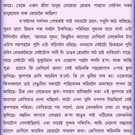
আহে৷ তেন্তে এজন জীয়া মানুহ নোহোৱা হোৱাৰ পাছতো সেইখন ঘৰৰ
মানুহবোৰ বাৰু কেনেকৈ আছিল
?
ম
’
বাইলৰ পৰ্দাখন পোহৰাই তাই সময়টো চালে৷ গধূলি আঠ বাজিছে৷
সুমন চাগে জিমৰ পৰা ঘৰলৈ উভতিছে৷ পৰিধিয়ে সুমনৰ বাবে বাৰ্তা এটা
লিখিবলৈ ধৰিলে
, ‘
জানানে সুমন
,
কিছুদিন আগেয়ে দেখিলোঁ বে
ল্‌
কনিৰ টাব
এটাত লহপহকৈ পুলি এটা বাঢ়িবলৈ ধৰিছে৷ প্ৰথমতে সেইটো কিহৰনো পুলি
ধৰিব নোৱৰাকৈয়ে সেইটোত পানী দি ডাঙৰ হোৱালৈ বাট চাই থাকিলোঁ৷ লাহে-
লাহে সেইটো বাঢ়ি দুফুটমান ওখ এজোপা গছলৈ সলনি হ
’
ল৷ আৰু আজি
পুৱা
হঠাতে কি দেখিলোঁ জানা
?
সেই অচিনাকি গছজোপাত এপাহ ফুল
ফুলিছে৷ ফুলপাহ দেখি আচৰিত হ
’
লোঁ৷ কি যে ধুনীয়া তাৰ ৰং
!
একেবাৰে
ভিতৰফালে ডাঠ বেঙুনীয়া বৰণটো পাহিবোৰৰ বাহিৰলৈ ক্ৰমান্বয়ে পাতল হৈ
আহিছে৷ ঠিক যেন লেভেণ্ডাৰ ফুল৷ বতাহত হালিজালি থকা এই ফুলপাহ মই
আগেয়ে কেতিয়াও দেখা নাছিলোঁ৷ ফটো এখন তুলি গুগলত বিচাৰিলোঁ সেই
ফুলপাহৰ পৰিচয়৷ তেতিয়াহে গম পালোঁ
,
মোৰ বেলকনিত সেয়া যে আঙুৰ
ফুলিছে৷ বহুদিন আগতে বোধহয় ক
’
লা আঙুৰ খাই গুটিবোৰ বেলকনিৰ
টাবটোত পেলাইছিলোঁ
!
এয়া তাৰেই সুন্দৰ পৰিণতি৷ আমি নেদেখা বস্তুবোৰ
হঠাতে দেখিলে আচৰিত হোৱাটো সাধাৰণ কথা৷ কেতিয়াবা অচিনাকি অথচ