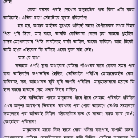
দেহি
!
–
ডেকা বয়সৰ পৰাই দেখোন মানুহটোৰ গাত কিবা এটা ৰচক
আছিলেই৷ এতিয়া চাগে সেইটোৱে মূৰত ধৰিলেগৈ
!
–
হয় হয়
,
আমাৰ মাহঁতৰ মুখেৰে শুনিছোঁ নহয়
!
ঘৈণীয়েকৰ লগত বিহুৰ
পিঠা পুৰি দিয়ে
,
মাছ বাচে
,
আনকি কেতিয়াবা বোলে চুৱা বাচনো ধুইছিল৷
চাদৰ-মেখেলাযোৰ পিন্ধি ল
’
বলৈহে বাকী আছিল
,
তাকো কৰিলে৷ আই চিকৌ
!
আমি হ
’
লে এইবোৰ কি ঘটিছে একো বুজা নাই দেই৷
কত যে কথা
!
বতাহত ওপঙি ফুৰা কথাবোৰ যেতিয়া গাঁওখনৰ বাবে কেৱল সময় পাৰ
কৰা আহিলালৈ ৰূপান্তৰিত হৈছিল
,
তেতিয়ালৈ পৰিধিৰ মোমায়েকহঁত বেজ
,
কবিৰাজ
,
সত্ৰ
,
আইথানত ঘূৰি ঘূৰি ভাগৰি পৰিছিল৷ মানুহজনৰনো হঠাতে কি
হ
’
ল কাৰো হাততে সেই প্ৰশ্নৰ উত্তৰ নাছিল৷
সেই ৰাতিটোৰ পাছত মানুহজন ধীৰে-ধীৰে সোমাই পৰিবলৈ ধৰিছিল
এখন অদৃশ্য আৱৰণৰ ভিতৰত৷ ঘৰখনৰ পৰা পোৱা আচৰণে তেওঁক ক্ৰমান্বয়ে
সকলোৰে পৰা আঁতৰাই নিছিল৷ জীৱনটোত কত যে যাতনা
!
কাক ক
’
ব তেওঁ
?
কোনেইবা পতিয়াব
?
মানুহজনৰ মাকে নিজ হাতে বোৱা খনিয়া কাপোৰ
,
কপাহী চাদৰ-