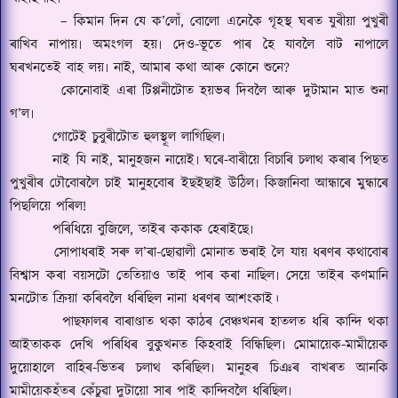
–
কিমান দিন যে ক
’
লোঁ
,
বোলো এনেকৈ গৃহস্থ ঘৰত যুৰীয়া পুখুৰী
ৰাখিব নাপায়৷ অমংগল হয়৷ দেও-ভূতে পাৰ হৈ যাবলৈ বাট নাপালে
ঘৰখনতেই বাহ লয়৷ নাই
,
আমাৰ কথা আৰু কোনে শুনে
?
কোনোবাই এৰা টিপ্পনীটোত হয়ভৰ দিবলৈ আৰু দুটামান মাত শুনা
গ
’
ল৷
গোটেই চুবুৰীটোত হুলস্থূল লাগিছিল৷
নাই যি নাই
,
মানুহজন নায়েই৷ ঘৰে-বাৰীয়ে বিচাৰি চলাথ কৰাৰ পিছত
পুখুৰীৰ ঢৌবোৰলৈ চাই মানুহবোৰ ইছইছাই উঠিল৷ কিজানিবা আন্ধাৰে মুন্ধাৰে
পিছলিয়ে পৰিল
!
পৰিধিয়ে বুজিলে
,
তাইৰ ককাক হেৰাইছে৷
সোপাধৰাই সৰু ল
’
ৰা-ছোৱালী মোনাত ভৰাই লৈ যায় ধৰণৰ কথাবোৰ
বিশ্বাস কৰা বয়সটো তেতিয়াও তাই পাৰ কৰা নাছিল৷ সেয়ে তাইৰ কণমানি
মনটোত ক্ৰিয়া কৰিবলৈ ধৰিছিল নানা ধৰণৰ আশংকাই।
পাছফালৰ বাৰাণ্ডাত থকা কাঠৰ বেঞ্চখনৰ হাতলত ধৰি কান্দি থকা
আইতাকক দেখি পৰিধিৰ বুকুখনত কিহবাই বিন্ধিছিল৷ মোমায়েক-মামীয়েক
দুয়োহালে বাহিৰ-ভিতৰ চলাথ কৰিছিল৷ মানুহৰ চিঞৰ বাখৰত আনকি
মামীয়েকহঁতৰ কেঁচুৱা দুটায়ো সাৰ পাই কান্দিবলৈ ধৰিছিল৷