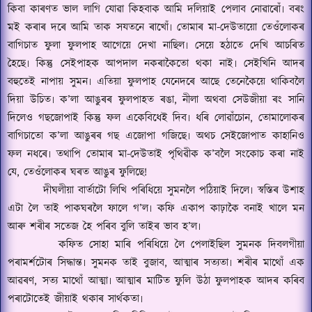
কিবা কাৰণত ভাল লাগি যোৱা কিহবাক আমি দলিয়াই পেলাব নোৱাৰোঁ৷ বৰং
মই কৰাৰ দৰে আমি তাক সযতনে ৰাখোঁ৷ তোমাৰ মা-দেউতায়ো তেওঁলোকৰ
বাগিচাত ফুলা ফুলপাহ আগেয়ে দেখা নাছিল৷ সেয়ে হঠাতে দেখি আচৰিত
হৈছে৷ কিন্তু সেইপাহক আপদাল নকৰাকৈতো থকা নাই৷ সেইখিনি আদৰ
বহুতেই নাপায় সুমন৷ এতিয়া ফুলপাহ যেনেদৰে আছে তেনেকৈয়ে থাকিবলৈ
দিয়া উচিত৷ ক
’
লা আঙুৰৰ ফুলপাহত ৰঙা
,
নীলা অথবা সেউজীয়া ৰং সানি
দিলেও গছজোপাই কিন্তু ফল একেবিধেই দিব৷ ধৰি লোৱাঁচোন
,
তোমালোকৰ
বাগিচাতো ক
’
লা আঙুৰৰ গছ এজোপা গজিছে৷ অথচ সেইজোপাত কাহানিও
ফল নধৰে৷ তথাপি তোমাৰ মা-দেউতাই পৃথিৱীক ক
’
বলৈ সংকোচ কৰা নাই
যে
,
তেওঁলোকৰ ঘৰত আঙুৰ ফুলিছে
!
দীঘলীয়া বাৰ্তাটো লিখি পৰিধিয়ে সুমনলৈ পঠিয়াই দিলে৷ স্বস্তিৰ উশাহ
এটা লৈ তাই পাকঘৰলৈ ফালে গ
’
ল৷ কফি একাপ কাঢ়াকৈ বনাই খালে মন
আৰু শৰীৰ সতেজ হৈ পৰিব বুলি তাইৰ ভাব হ
’
ল৷
কফিত সোহা মাৰি পৰিধিয়ে লৈ পেলাইছিল সুমনক দিবলগীয়া
পৰামৰ্শটোৰ সিদ্ধান্ত৷ সুমনক তাই বুজাব
,
আত্মাৰ সত্যতা৷ শৰীৰ মাথোঁ এক
আৱৰণ
,
সত্য মাথোঁ আত্মা৷ আত্মাৰ মাটিত ফুলি উঠা ফুলপাহক আদৰ কৰিব
পৰাটোতেই জীয়াই থকাৰ সাৰ্থকতা৷