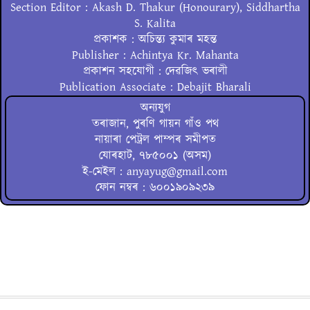
Section Editor : Akash D. Thakur (Honourary), Siddhartha
S. Kalita
প্ৰকাশক : অচিন্ত্য কুমাৰ মহন্ত
Publisher : Achintya Kr. Mahanta
প্ৰকাশন সহযোগী : দেৱজিৎ ভৰালী
Publication Associate : Debajit Bharali
অন্যযুগ
তৰাজান, পুৰণি গায়ন গাঁও পথ
নায়াৰা পেট্ৰল পাম্পৰ সমীপত
যোৰহাট, ৭৮৫০০১ (অসম)
ই-মেইল : anyayug@gmail.com
ফোন নম্বৰ : ৬০০১৯০৯২৩৯