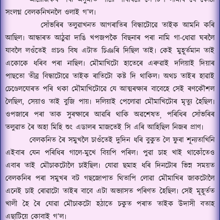
সংলগ্ন বেলকনিখনলৈ ওলাই গ
’
ল৷
সোঁভৰিৰ তলুৱাখনত আগৰাতিৰ বিন্ধাটোৱে তাইক আমনি কৰি
আছিল৷ আন্ধাৰত আঠুৱা দাঙি খপজপকৈ বিছনাৰ পৰা নামি গা-ধোৱা ঘৰলৈ
যাবলৈ লওঁতেই প্ৰচণ্ড বিষ এটাত চিঞৰি দিছিল তাই৷ কেই মুহূৰ্তমান তাই
একোকে ধৰিব পৰা নাছিল৷ মৌমাখিটো হাতেৰে এৰুৱাই দলিয়াই দিয়াৰ
পাছতো তীব্ৰ বিন্ধাটোৱে তাইক ৰাতিটো কষ্ট দি থাকিল৷ অথচ তাইৰ হাৱাই
চেণ্ডেলযোৰত পৰি থকা মৌমাখিটোৱে যে আত্মৰক্ষাৰ বাবেহে সেই ৰণকৌশল
লৈছিল
,
সেয়াও তাই বুজি পায়৷ দলিয়াই পেলোৱা মৌমাখিটোৰ মৃত্যু হৈছিল৷
ওপজাৰে পৰা তাক সুৰক্ষাৰে আৱৰি থাকি অৱশেষত
¸
পৰিধিৰ সোঁভৰিৰ
তলুৱাত ৰৈ অহা মিহি শুং এডালৰ মাজতেই সি এৰি আহিছিল নিজৰ প্ৰাণ৷
বেলকনিত ৰৈ সমুখলৈ চাওঁতেই দুদিন ধৰি বুকুত লৈ ফুৰা শূন্যতাখিনি
এইবাৰ যেন পৰিধিৰ গালে-মুখে বিয়পি পৰিল৷ পুৱা চাহ খাই থাকোঁতেও
এবাৰ তাই মৌচাকটোলৈ চাইছিল৷ যোৱা ছমাহ ধৰি দিনটোৰ ভিন্ন সময়ত
বেলকনিৰ পৰা সমুখৰ বট গছজোপাত থিতাপি লোৱা মৌমাখিৰ জাকটোলৈ
এনেই চাই ৰোৱাটো তাইৰ বাবে এটা অভ্যাসত পৰিণত হৈছিল৷ সেই মূহূৰ্তত
খালী হৈ ৰৈ যোৱা মৌচাকটো হঠাতে চকুত পৰাত তাইক উদাসী বতাহ
এছাটিয়ে কোবাই গ
’
ল৷