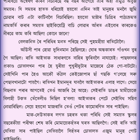
পৰিধিয়ে অন্বেষণ কৰিব বিচাৰিছে বহু বছৰ আগেয়ে এৰি অহা এমুঠি অবুজ
সময়ৰ৷ যি সময়ৰ হাতত ধৰিয়েই হয়তো এদিন তাই মানুহৰ মনলৈ জুমি
চোৱাৰ বাট এটা কাটিবলৈ বিচাৰিছিল৷ হয়তো মাষ্টাৰ ডিগ্ৰিৰ পাঠ্যক্ৰমত
নামভৰ্তি কৰাৰ সময়ত ছাইকিয়েট্ৰি বাচি লোৱাৰ আঁৰত এইবোৰ কাৰকেও
নীৰৱে কাম কৰি আছিল
!
কোনে জানে
?
বেলকনিত ৰৈ পৰিধিৰ মনত পৰিছে সেই পুহমহীয়া ৰাতিটোলৈ৷
আঁউসী পাৰ হোৱা দুদিনমান হৈছিলহে৷ ঘোৰ অন্ধকাৰত গাঁওখন বুৰ
গৈ আছিল৷ ৰাতি আইতাক সাধাৰণতে বাহিৰ ফুৰিবলৈ নাযায়েই৷ পাছফালৰ
প্ৰকাণ্ড চোতালখন পাৰ হৈ যুৰীয়া পুখুৰীদুটাৰ মাজেৰে ঠেক গো-বাটটো৷
সেইখিনি পাৰ হৈও আকৌ কঁঠাল কেইজোপাৰ ছাঁ গছকি গ
’
লেহে সৰু
পেছাবখানাটো পায়গৈ৷ ৰাতিখন ইমানদূৰ যাবলৈ আইতাকৰ এলাহ লাগে৷ সেয়ে
বিছনাত পৰাৰ আগতেই তেওঁ আজৰি হৈ আহে৷ সেইৰাতি ডাঙৰ মামীয়েকে
বিলাহী টকত তেঁতেলীও দিছিল হ
’
বলা
!
আইতাকৰ পেটে সেইবিধ সহিব
নোৱাৰিছিল৷ সেয়ে হয়তো মাজৰাতি তেওঁ পেটৰ কামোৰণিত সাৰ পাইছিল৷
মাক-দেউতাকৰ লগত চহৰত থকা পৰিধি সেই সময়ত স্কুলৰ
বছৰেকীয়া পৰীক্ষা শেষ কৰি মোমায়েকহঁতৰ ঘৰত আছিলগৈ৷ সেই ৰাতি তাই
যেতিয়া সাৰ পাইছিল তেতিয়ালৈ সিহঁতৰ চোতালত এজুম মানুহ গোট
খাইছিলহি৷