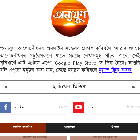
‘অন্যযুগ’ আলোচনীখনৰ অনলাইন সংস্কৰণ প্ৰকাশ কৰিবলৈ লোৱাৰ লগতে
আলোচনীখনৰ পঢ়ুৱৈসকলে যাতে সহজে লেখাসমূহ পঢ়িব পাৰে, সেই
সুবিধাৰ্থে এটি এণ্ড্ৰইড এপো ‘Google Play Store’-ত দিয়া হৈছে৷ আপুনি
যদি এপ্‌টো ইন্‌ষ্টল কৰা নাই, তেন্তে ইন্‌ষ্টল কৰিবলৈ
ইয়াত ক্লিক্ কৰক
ছ'চিয়েল মিডিয়া
2.5k+
15+
Likes
Subscribes
অধিক জনপ্ৰিয়
শেহতীয়া
শিতান