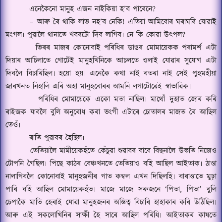
এনেকৈনো মানুহ এজন নাই
কি
য়া হ
’
ব পাৰেনে
?
–
আৰু ৰৈ থাকি লাভ নহ
’
ব নেকি
!
এতিয়া আমিবোৰ ঘৰাঘৰি যোৱাই
মংগল৷ পুৱালৈ থানাতে খবৰটো দিব লাগিব৷ নে কি কোৱা উৎপল
?
ভিৰৰ মাজৰ কোনোবাই পৰিধিৰ ডাঙৰ মোমায়েকক পৰামৰ্শ এটা
দিয়াৰ আচিলাতে গোটেই মানুহখিনিকে আচলতে ওলাই যোৱাৰ সুযোগ এটা
দিবলৈ বিচাৰিছিল৷ হয়ো হয়৷ এনেকৈ কথা নাই বতৰা নাই সেই পুহমহীয়া
জাৰখনত নিহালি এৰি অহা মানুহবোৰৰ আমনি লগাটোৱেই স্বাভাৱিক৷
পৰিধিৰ মোমায়েকে একো মতা নাছিল৷ মাথোঁ দুহাত জোৰ কৰি
ৰাইজক যাবলৈ বুলি অনুৰোধ কৰা ভংগী এটাৰে চোতালৰ মাজত ৰৈ আছিল
তেওঁ৷
ৰাতি পুৱাবৰ হৈছিল৷
তেতিয়ালৈ মামীয়েকহঁতে কেঁচুৱা শুৱাবৰ বাবে বিছনালৈ উভতি নিজেও
টোপনি গৈছিল৷ পিছে কাঠৰ বেঞ্চখনতে তেতিয়াও বহি আছিল আইতাক৷ ঠাণ্ডা
নালাগিবলৈ কোনোবাই মানুহজনীৰ গাত কম্বল এখন দিছিলহি৷ বাৰাণ্ডাতে মুঢ়া
পাৰি বহি আছিল মোমায়েকহঁত৷ মাজে মাজে সৰুজনে
‘
পিতা
,
পিতা
’
বুলি
চেপাকৈ মাতি হেৰাই যোৱা মানুহজনৰ অস্তিত্ব বিচাৰি হাহাকাৰ কৰি উঠিছিল৷
আৰু এই সকলোখিনিৰ সাক্ষী হৈ সাৰে আছিল পৰিধি৷ আইতাকৰ কাষতে