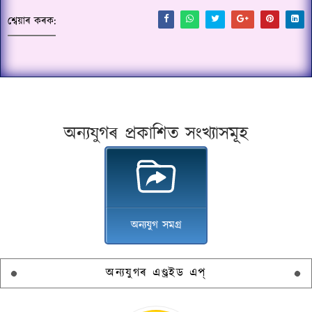
শ্বেয়াৰ কৰক:
অন্যযুগৰ প্ৰকাশিত সংখ্যাসমূহ
অন্যযুগ সমগ্ৰ
অন্যযুগৰ এণ্ড্ৰইড এপ্