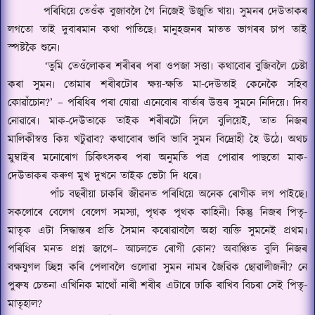
পৰিধিয়ে তেওঁক বুজাবলৈ গৈ নিজেই উজুতি খায়৷ সুমনৰ দেউতাকৰ
লগতো তাই দুবাৰমান কথা পাতিছে৷ মানুহজনৰ মাতত ভাগৰৰ চাপ তাই
স্পষ্টকৈ শুনে৷
‘
তুমি তেওঁলোকৰ শৰীৰৰ পৰা ওপজা সত্তা৷ কথাবোৰ বুজিবলৈ চেষ্টা
কৰা সুমন৷ তোমাৰ শৰীৰটোৰ ক্ষয়-ক্ষতি মা-দেউতাই কেনেকৈ সহিব
কোৱাঁচোন
?’ –
পৰিধিৰ পৰা যোৱা এনেবোৰ বাৰ্তাৰ উত্তৰ সুমনে নিদিয়ে৷ দিব
নোৱাৰে৷ মাক-দেউতাকে তাইক শৰীৰটো দিলে বুলিয়েই
,
তাত নিজৰ
মালিকীস্বত্ত কিয় খটুৱাব
?
কথাবোৰ ভাবি ভাবি সুমন বিদ্ৰোহী হৈ উঠে৷ অথচ
মুম্বাইৰ মনোৰোগ চিকিৎসকৰ পৰা অনুমতি পত্ৰ পোৱাৰ পাছতো মাক-
দেউতাকৰ কৰুণ মুখ দুখনে তাইক ভেটা দি ধৰে৷
পাঁচ বছৰীয়া চাকৰি জীৱনত পৰিধিয়ে অনেক ৰোগীক লগ পাইছে৷
সকলোৰে বেলেগ বেলেগ সমস্যা
,
পৃথক পৃথক কাহিনী৷ কিন্তু নিজৰ পিতৃ-
মাতৃক এটা সিদ্ধান্তৰ প্ৰতি সৈমান কৰোৱাবলৈ অহা ব্যক্তি সুমনেই প্ৰথম৷
পৰিধিৰ মনত প্ৰশ্ন জাগে
–
আচলতে ৰোগী কোন
?
অবাঞ্চিত বুলি নিজৰ
বক্ষযুগল চ্ছিন্ন কৰি পেলাবলৈ ওলোৱা সুমন নামৰ জৈৱিক ছোৱালীজনী
?
নে
পুৰুষ চেতনা এখিনিক মাথোঁ নাৰী শৰীৰ এটাৰে ঢাকি ৰাখিব বিচৰা সেই পিতৃ-
মাতৃহাল
?