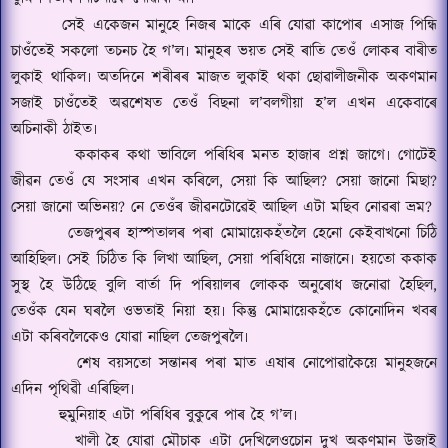
সেই একেজন মানুহে নিজৰ মাকে এৰি যোৱা কাপোৰ এসাজ পিন্ধি
চাওঁতেই সকলো তচনচ হৈ গ
’
ল৷ মানুহৰ ভয়ত সেই ৰাতি তেওঁ লোকৰ বাৰীত
লুকাই থাকিল৷ অতদিনে শৰীৰৰ মাজত লুকাই থকা ছোৱালীজনীক অকণমান
সজাই চাওঁতেই অৱশেষত তেওঁ বিছনা ল
’
বলগীয়া হ
’
ল এখন একেবাৰে
অচিনাকী ঠাইত৷
ককাকৰ কথা ভাবিলে পৰিধিৰ মনত হাজাৰ প্ৰশ্ন জাগে৷ গোটেই
জীৱন তেওঁ যে সংসাৰ এখন কৰিলে
,
সেয়া কি আছিল
?
সেয়া জানো মিছা
?
সেয়া জানো অভিনয়
?
নে তেওঁৰ জীৱনটোৱেই আছিল এটা মছিব নোৱৰা ভ্ৰম
?
তেজপুৰৰ হাস্পতালৰ পৰা মোমায়েকহঁতলৈ হেনো কেইবাখনো চিঠি
আহিছিল৷ সেই চিঠিত কি লিখা আছিল
,
সেয়া পৰিধিয়ে নাজানে৷ হয়তো ককাক
সুস্থ হৈ উঠিছে বুলি বাৰ্তা দি পৰিয়ালৰ লোকক অনুৰোধ জনোৱা হৈছিল
,
তেওঁক যেন ঘৰলৈ ওভতাই নিয়া হয়৷ কিন্তু মোমায়েকহঁতে কোনোদিন খবৰ
এটা কৰিবলৈকেও যোৱা নাছিল তেজপুৰলৈ৷
শেষ বয়সতো সন্তানৰ পৰা মাত এষাৰ নোপোৱাকৈয়ে মানুহজনে
এদিন পৃথিৱী এৰিছিল৷
হুমুনিয়াহ এটা পৰিধিৰ বুকুৰে পাৰ হৈ গ
’
ল৷
খালী হৈ যোৱা মৌচাক এটা দেখিলেওচোন দুখ অকণমান উজাই