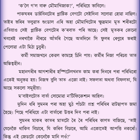
‘
ক
’
লৈ গ
’
ল বাৰু মৌমাখিজাক
?’,
পৰিধিয়ে ভাবিলে৷
পাকঘৰৰ ডাষ্টবিনটোৰ প্লাষ্টিক বেগটো সেইদিনা সলোৱা হোৱা নাছিল৷
তাইৰ ভৰিৰ তলুৱাত শুংডাল এৰি অহা মৌমাখিটোৰ ক্ষুদ্ৰমান মৃত শৰীৰটো
এতিয়াও সেই প্লাষ্টিক বেগটোৰ ক
’ৰবাত
পৰি আছে৷ সেই মৃতকৰ কোনো
খবৰেই নৰখাকৈ নীৰৱে আঁতৰি গৈছে অতদিনে সি ফুলৰ ৰেণুৰে ভৰাই
পেলোৱা এটা মিঠা চুবুৰী৷
কৰ্মী সমাজখনে কেৱল কামহে চিনি পায়৷ কৰ্মীৰ নিজা পৰিচয় তাত
অস্তিত্বহীন৷
মহানগৰীৰ আগশাৰীৰ হস্পিটেলখনত কাম কৰা দিনৰে পৰা পৰিধিৰো
একেই অনুভৱ হয়৷ নিজস্ব বুলি তাত একো নাই৷ সফলতা অথবা বিফলতা
,
যি
আছে সকলো সমূহীয়া৷
ম
’
বাইলটোত বাৰ্তা সোমোৱা ন
’
টিফিকেশ্যন আহিল৷
দুদিন ধৰি সুমনৰ পৰা অহা মুঠ পাঁচটা প্ৰশ্ন পৰিধিৰ ৱাটছাপত জমা
হৈছে৷ পিছে পৰিধিয়ে এটা বাৰ্তাৰো উত্তৰ দিব পৰা নাই৷
সুমনৰ মাকৰ কাতৰ মাতটো ৰৈ ৰৈ পৰিধিৰ কাণত বাজিছে
, ‘
তাই
যেনেকৈ থাকিব বিচাৰে
,
যি কৰিব বিচাৰে
,
আমি একোতেই আপত্তি নকৰোঁ৷
কিন্তু এই জেডটো কেনেকৈ মানি লওঁ
?’