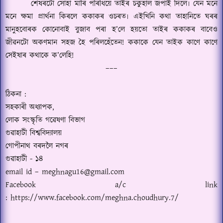
শেষৰটো সোহা মাৰি পৰিধিয়ে তাইৰ চকুহাল জপাই দিলে৷ যেন মনে
মনে ক্ষমা প্ৰাৰ্থনা কিৰলে ককাকৰ ওচৰত৷ এইখিনি কথা তাহানিতে ঘৰৰ
মানুহবোৰক কোনোবাই বুজাব পৰা হ
’
লে হয়তো তাইৰ ককাকৰ বাবেও
জীৱনটো অকণমান সহজ হৈ পৰিলহেঁতেন
!
ককাকে যেন তাইক কাণে কাণে
সেইষাৰ কথাকে ক
’
লেহি
!
–––
ঠিকনা :
সহকাৰী অধ্যাপক
,
লোক সংস্কৃতি গৱেষণা বিভাগ
গুৱাহাটী বিশ্ববিদ্যালয়
গোপীনাথ বৰদলৈ নগৰ
গুৱাহাটী - ১৪
email id – meghnagu16@gmail.com
Facebook a/c
link
:
https:
//
www.facebook.com/meghna.choudhury.7
/