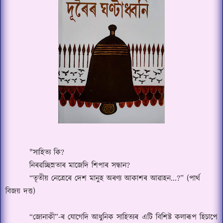
"সাহিত্য কি?
নিৰৱচ্ছি
ন্ন
তাৰ মাজেদি শিপাৰ সন্ধান
?
“
তৃতীয় নেত্রেৰে দেশ মানুহ অৰণ্য আকাশৰ আৱাহন...
?” (
পাৰ্থ
বিজয় দত্ত)
“
জোনাকী
”-
ৰ যোগেদি আধুনিক সাহিত্যৰ এটি বিশিষ্ট কলাৰূপ হিচাপে