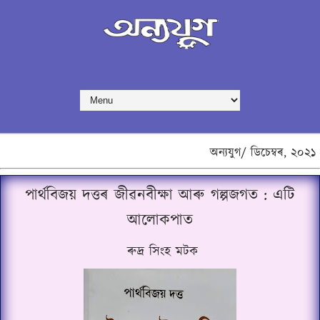
অন্যযুগ/
ডিচেম্বৰ,
২০২১
পাৰ্থবিজয় দত্তৰ জীৱনবীক্ষা আৰু গল্পজগত : এটি
আলোকপাত
ৰুদ্ৰ সিংহ মটক