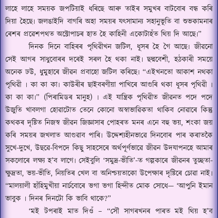
লাহে লাহে সময়ক জপটিয়াই ধৰিছে আৰু তাইৰ সমুখৰ বাটবোৰ বন্ধ কৰি
দিয়া হৈছে৷ জলঙাইদি বাগৰি অহা সময়ৰ যৎসামান্য সহানুভূতি বা শুভকামনাৰ
ৰেশৰ প্ৰৱেশপথত অক্টোপাচৰ হাত হৈ কাহিনী একোটাহঁত থিয় দি আছে৷
”
দিনক দিনে বাহিৰৰ পৃথিৱীখন জটিল
,
ধূসৰ হৈ গৈ আছে৷ জীৱনো
সেই আগৰ সাধুবোৰৰ দৰেই সৰল হৈ থকা নাই৷ ছদ্মবেশী
,
হঠকাৰী সময়ে
অনেক ঢউ
,
ধুমুহাৰে জীৱন প্ৰবাহো জটিল কৰিছে৷
“
এইখনতো আকাশ নথকা
পৃথি
ৱী
৷ কা কা কা৷ কাউৰীৰ ছাইবৰণীয়া পাখিৰে আগুৰি থকা ধূসৰ পৃথিৱী ৷
কা কা কা৷
” (
পিৰামিডৰ মানুহ) ৷ এই যা
ন্ত্ৰি
ক পৃথি
ৱী
ত জীৱনত পদে পদে
উজুতি খাবলগা হোৱাটোত তেনে কোনো অস্বাভা
ৱি
কতা থাকিব নোৱাৰে কিন্তু
কথকৰ দৃষ্টিত নিজস্ব জীৱন জিজ্ঞাসাৰ পোহৰত মনৰ এনে বহু ভয়
,
শংকা জয়
কৰি সময়ৰ জখলাত আগুৱাব পাৰি৷ উদ্দেশ্যহীনভা
ৱে
দিনবোৰ পাৰ কৰাতকৈ
সুখে-দুখে
,
উছৱে-বিপদে কিছু সাহসেৰে অৰ্থপূৰ্ণভাৱে জীৱন উদযাপনহে আমাৰ
সকলোৰে লক্ষ্য হ
’
ব লাগে৷ সেইবুলি
‘
সমুদ্ৰ-ভীতি
’-
ত গল্পকাৰে জীৱনৰ তুচ্ছতা-
ক্ষুদ্ৰতা
,
ভয়-ভীতি
,
নিয়তিৰ খেল বা অনিশ্চয়তাকো উপেক্ষাৰ দৃষ্টিৰে চোৱা নাই৷
“
মালয়ালী হাঁহিমুখীয়া নাৰ্চবোৰে ভগা ভগা হিন্দীত মোক সোধে—
‘
আপুনি ইমান
ভাবুক ৷ দিনৰ দিনটো কি ভাবি থাকে
?”
‘
মই টপৰাই মাত দি
ওঁ – “
সৌ সাগৰখনৰ পাৰত মই থিয় হ
’
ব