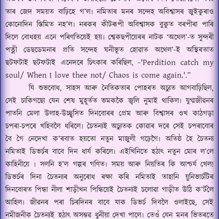
তাৰ জেদ সময়ত বাঢ়িহে গ
’
ল৷ নমিতাৰ মনৰ সন্দেহ অবিশ্বাসৰ জুইকুৰাও
কোনোদিন স্তিমিত নহ
’
ল৷ নৰকৰ কীটৰূপী অবিশ্বাসক বুকুত বৰপীৰা পাৰি
দিলে বোধহয় এনে পৰিণতিয়েই হয়৷ শ্বেকছপীয়েৰৰ নাটক
‘
অথেল
’-
ত সুন্দৰী
পত্নী
ডে
ছডেমনাৰ প্ৰতি সন্দেহ ঘনীভূত হোৱাত অথেল
’-
ই অস্থিৰতাত
-'Perdition catch my
ছটফটাই ছটফটাই এনেদৰে চিৎকাৰ কৰিছিল
,
soul/ When I love thee not/ Chaos is come again.'
.”
যি শুভবোধ
,
সাহস আৰু নৈতিকতাৰ পোহৰত অচ্যুত আগবাঢ়িছিল
,
সেই চাকিগছো যেন শেষ মুহূৰ্তত ভমককৈ জ্বলি নুমাই থাকিল৷ যুগ্মজীৱনৰ
পাতনি মেলা উলাহ-উচ্ছ্ব্সিত দিনবোৰৰ প্ৰেম আৰু বিশ্বাসৰ ওখ কাঠগড়া
চপৰা-চপৰে খহিবলৈ ধৰিলে৷ চৈতন্যই অচ্যুতক কোৱাৰ দৰে সেই চপৰাবোৰ
বৈ গৈ নেদেখা ক
’
ৰবাত হয়তো নতুন মাজুলী গঢ়েগৈ৷ অতিষ্ঠ হৈ
চৈ
তন্য
নমিতাই ডিভৰ্চৰ বাবে দিন ধাৰ্য কৰিলে৷ এইখিনিতে হঠাৎ নতুন মোৰ ল
’
লে
কাহিনীয়ে ৷ সলনি হ
’
ল গল্পৰ গণিত৷ সময় আৰু নিয়তিৰ কি আশ্চৰ্য খেল!
ডিভৰ্চৰ দিনা চৈতন্যৰ অনুৰোধ ৰক্ষা কৰি নমিতাই তাহানি
য়ু
নিভাৰ্চটিৰ
দিনবোৰত পিন্ধা নীলা শাড়ীখন পিন্ধিয়েই চৈতন্যই চলোৱা গাড়ীত উঠি
ক’ৰ্ট
লৈ
আহিল৷ জীৱনৰ পৰা চিৰদিনৰ বাবে যাক ডিভৰ্চ দিবলৈ ওলাইছে
,
সেই
নমীজনীক চৈতন্যই হঠাৎ অসম্ভৱ ধুনীয়া দেখা পালে
৷
তেওঁ যেন মনৰ ভিতৰতে