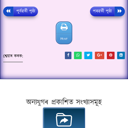
পূৰ্বৱৰ্তী পৃষ্ঠা
পৰৱৰ্তী পৃষ্ঠা
PRINT
শ্বেয়াৰ কৰক:
অন্যযুগৰ প্ৰকাশিত সংখ্যাসমূহ