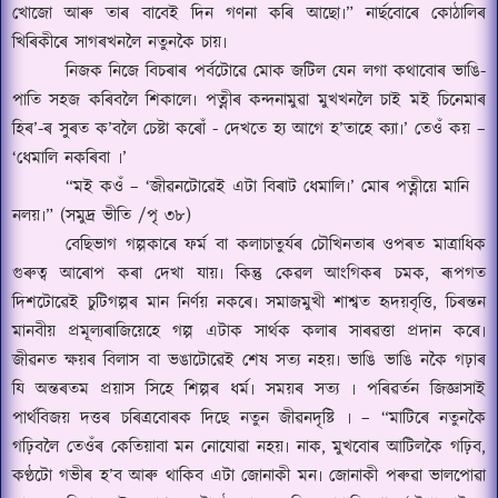
খোজো আৰু তাৰ বাবেই দিন গণনা কৰি আছো৷
”
নার্ছবোৰে কোঠালিৰ
খিৰিকীৰে সাগৰখনলৈ নতুনকৈ চায়৷
নিজক নিজে বিচৰাৰ পৰ্বটোৱে মোক জটিল যেন লগা কথাবোৰ ভাঙি-
পাতি সহজ কৰিবলৈ শিকালে৷ পত্নীৰ কন্দনামুৱা মুখখনলৈ চাই মই চিনেমাৰ
হিৰ
’-
ৰ সুৰত ক
’
বলৈ চেষ্টা কৰোঁ
-
দেখতে হ্য আগে হ
’
তাহে ক্যা৷
’
তেওঁ কয়
–
‘
ধেমালি নকৰিবা ৷
’
“
মই ক
ওঁ
– ‘
জীৱনটোৱেই এটা বিৰাট ধেমালি৷
’
মোৰ পত্নীয়ে মানি
নলয়৷
” (
সমুদ্ৰ ভীতি /পৃ ৩৮)
বেছিভাগ গল্পকাৰে ফৰ্ম বা কলাচাতুৰ্যৰ
চৌ
খিনতাৰ ওপৰত মাত্ৰাধিক
গুৰুত্ব আৰোপ কৰা দেখা যায়৷ কিন্তু কেৱল আংগিকৰ চমক
,
ৰূপগত
দিশটোৱেই চুটিগল্পৰ মান নিৰ্ণয় নকৰে৷ সমাজমুখী শাশ্বত হৃদয়বৃত্তি
,
চিৰন্তন
মানবীয় প্ৰমূল্যৰাজিয়েহে গল্প এটাক সাৰ্থক কলাৰ সাৰৱত্তা প্ৰদান কৰে৷
জীৱনত ক্ষয়ৰ বিলাস বা ভঙাটোৱেই শেষ সত্য নহয়৷ ভাঙি ভাঙি নকৈ গঢ়াৰ
যি অন্তৰতম প্ৰয়াস সিহে শিল্পৰ ধৰ্ম৷ সময়ৰ সত্য ৷ পৰি
ৱ
ৰ্তন জিজ্ঞাসাই
পাৰ্থবিজয় দত্তৰ চৰিত্ৰবোৰক দিছে নতুন জীৱনদৃষ্টি ৷
– “
মাটিৰে নতুনকৈ
গঢ়িবলৈ তেওঁৰ কেতিয়াবা মন নোযোৱা নহয়৷ নাক
,
মুখবোৰ আটিলকৈ গঢ়িব
,
কণ্ঠটো গভীৰ হ
’
ব আৰু থাকিব এটা জোনাকী মন৷ জোনাকী পৰুৱা ভালপোৱা