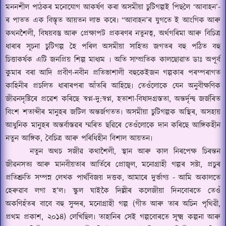
মননশীল পাঠকৰ মনোযোগ আকৰ্ষণ কৰা অসমীয়া চুটিগল্পই পিছ
লৈ
‘
আবাহন
’-
ৰ পাতত এক বিস্তৃত আয়তন লাভ কৰে৷
“
আবাহন
’
ৰ যুগতে ই আংগিক আৰু
কথনশৈলী
,
বিষয়বস্তু আৰু প্ৰেক্ষাপট প্ৰকৰণৰ নতুনত্ব
,
অৰ্থগৰিমা আৰু বিচি
ত্ৰ
ধাৰাৰ সূচনা চুটিগল্প হৈ পৰিল অসমীয়া সাহিত্য জগতৰ বহু পঠিত বহু
চিত্তাকৰ্ষক এটি জনপ্ৰিয় শিল্প মাধ্যম ৷ অতি সাম্প্ৰতিক কালছোৱাত ডাঃ অপূৰ্ব
কুমাৰ বৰা আদি প্ৰবীণ-নবীন প্ৰতিভাশালী বহুকেইজন গল্পকাৰ পৰম্পৰাগত
কাহিনীৰ প্ৰচলিত ধাৰাৰপৰা আঁতৰি আহিছে৷ তেওঁলোকে যেন অনুবীক্ষণিক
জীৱনদৃষ্টিৰে প্ৰৱেশ কৰিছে স্বপ্ন-দু:স্বপ্ন
,
হতাশা-বিষাদগ্ৰস্ততা
,
অন্তৰ্দৃন্দ্ব জৰ্জৰিত
বিংশ শতাব্দীৰ মানুহৰ জটিল অন্তৰ্জগতত৷ অসমীয়া চুটিগল্পক অস্থিৰ
,
অসহায়
আধুনিক মানুহৰ অন্তৰ্বাস্তৱৰ ম্মৰিত ছৱিৰে তেওঁলোকে দান কৰিছে আঙ্গিকহীন
নতুন আঙ্গিক
,
বৈচিত্ৰ আৰু পৰিধিহীন বিশাল আয়তন৷
নতুন অথচ সজীৱ কথাশৈলী
,
স্থান আৰু কাল নিৰপেক্ষ চিৰন্তন
জীৱনসত্য আৰু মানবীয়তাৰ আৰ্তিৰে প্ৰোজ্বল
,
মনোগ্ৰাহী গল্পৰ সষ্টা
,
প্ৰচুৰ
প্ৰতিশ্ৰুতি সম্পন্ন লেখক পাৰ্থবিজয় দত্তক
,
আমাৰে দুৰ্ভাগ্য
-
আমি অকালতে
হেৰুৱাব লগা হ
’
ল৷ স্কুল ঘাইকৈ দিল্লীৰ কলেজীয়া দিনবোৰতে তেওঁ
অকণিহঁতৰ বাবে বহু সুন্দৰ
,
মনোগ্ৰাহী গল্প (গীত আৰু তাৰ অচিন পৃথিৱী
,
প্ৰথম প্রকাশ
,
২০১৪) লেখিছিল৷ তাহানিৰ সেই গল্পবোৰতে সূক্ষ্ম কল্পনা আৰু