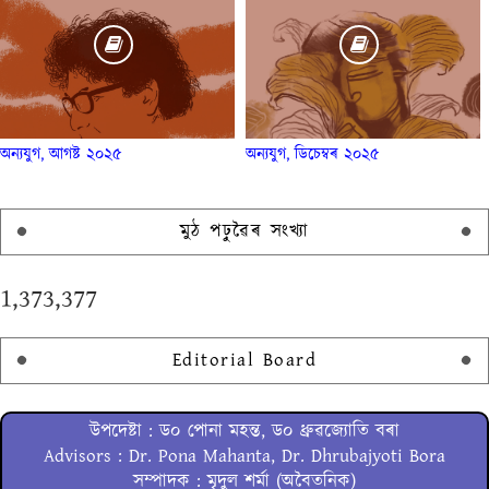
অন্যযুগ, আগষ্ট ২০২৫
অন্যযুগ, ডিচেম্বৰ ২০২৫
মুঠ পঢ়ুৱৈৰ সংখ্যা
1,373,377
Editorial Board
উপদেষ্টা : ড০ পোনা মহন্ত, ড০ ধ্ৰুৱজ্যোতি বৰা
Advisors : Dr. Pona Mahanta, Dr. Dhrubajyoti Bora
সম্পাদক : মৃদুল শৰ্মা (অবৈতনিক)