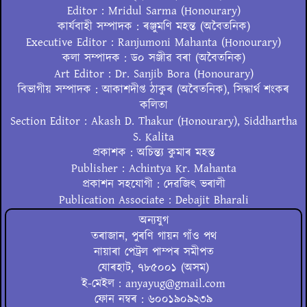
Editor : Mridul Sarma (Honourary)
কাৰ্যবাহী সম্পাদক : ৰঞ্জুমণি মহন্ত (অবৈতনিক)
Executive Editor : Ranjumoni Mahanta (Honourary)
কলা সম্পাদক : ড০ সঞ্জীৱ বৰা (অবৈতনিক)
Art Editor : Dr. Sanjib Bora (Honourary)
বিভাগীয় সম্পাদক : আকাশদীপ্ত ঠাকুৰ (অবৈতনিক), সিদ্ধাৰ্থ শংকৰ
কলিতা
Section Editor : Akash D. Thakur (Honourary), Siddhartha
S. Kalita
প্ৰকাশক : অচিন্ত্য কুমাৰ মহন্ত
Publisher : Achintya Kr. Mahanta
প্ৰকাশন সহযোগী : দেৱজিৎ ভৰালী
Publication Associate : Debajit Bharali
অন্যযুগ
তৰাজান, পুৰণি গায়ন গাঁও পথ
নায়াৰা পেট্ৰল পাম্পৰ সমীপত
যোৰহাট, ৭৮৫০০১ (অসম)
ই-মেইল : anyayug@gmail.com
ফোন নম্বৰ : ৬০০১৯০৯২৩৯