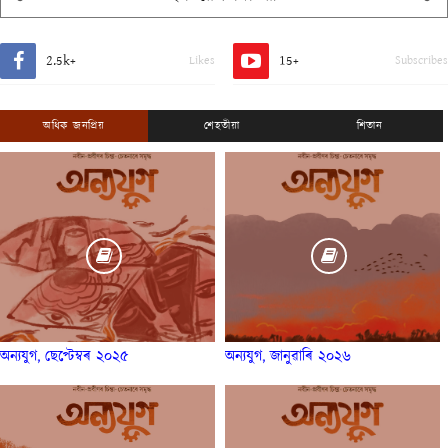
2.5k+
15+
Likes
Subscribes
অধিক জনপ্ৰিয়
শেহতীয়া
শিতান
অন্যযুগ, ছেপ্টেম্বৰ ২০২৫
অন্যযুগ, জানুৱাৰি ২০২৬