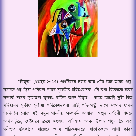
“
বিমূৰ্ত” (খণ্ডহৰ
,
২০১৫) পাৰ্থবিজয় দত্তৰ আন এটা উচ্চ মানৰ গ
ল্প
৷
সমাজে গঢ় দিয়া পৰিয়াল নামৰ বৃত্তটোৰ চৰি
ত্ৰ
বোৰক ধৰি ৰখা যিকোনো স্তৰৰ
সম্পৰ্ক নামৰ সূতাডাল মূল
তঃ
জটিল আৰু বিমূৰ্ত ৷ তাতে আকৌ দুটা ভিন্ন
পৰিয়ালৰ
সু
কীয়া সুকীয়া পৰিবেশৰপৰা আহি পতি-পত্নী ৰূপে সংসাৰ যাপন
‘
কৰিবলৈ লোৱা এই নতুন মানবীয় সম্পৰ্কৰ আধাৰত গল্পৰ কাহিনী যিদৰে
আগবাঢ়িছে
,
সেইদৰে ক্ৰমে সংশয়
,
অবিশ্বাস আৰু উশাহ গধুৰ হৈ অহা
ঘনীভূত উৎকণ্ঠাৰ মাজেৰে আমি পাঠকসমাজে স্বাভা
ৱি
কতে আশা কৰিব