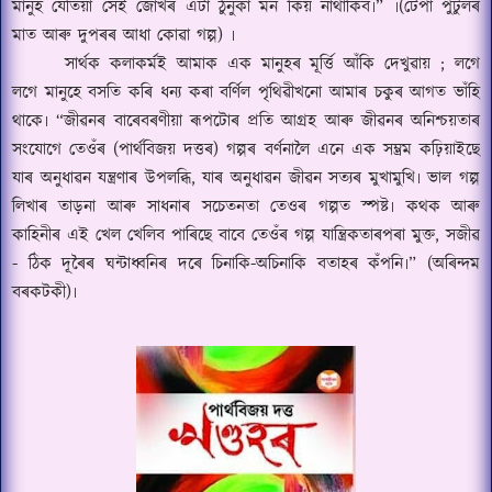
মানুহ যেতিয়া সেই জোখৰ এটা ঠুনুকা মন কিয় নাথাকিব৷
”
৷
(
টেপা পুটুলৰ
মাত আৰু দুপৰৰ আধা কোৱা গল্প) ৷
সাৰ্থক কলাক
ৰ্ম
ই আমাক এক মানুহৰ মূৰ্ত্তি আঁকি দেখুৱায়
;
লগে
লগে মানুহে বসতি কৰি ধন্য কৰা বৰ্ণিল পৃথিৱীখনো আমাৰ চকুৰ আগত ভাঁহি
থাকে৷
“
জীৱনৰ বাৰেবৰণীয়া ৰূপটোৰ প্ৰতি আগ্ৰহ আৰু জীৱনৰ অনিশ্চয়তাৰ
সংযোগে তেওঁৰ (পাৰ্থবিজয় দত্তৰ) গল্পৰ বৰ্ণনালৈ এনে এক স
ম্ভ্ৰ
ম কঢ়িয়াইছে
যাৰ অনুধা
ৱ
ন যন্ত্ৰণাৰ উপলব্ধি
,
যাৰ অনুধা
ৱ
ন জীৱন সত্যৰ মুখামুখি৷ ভাল গল্প
লিখাৰ তাড়না আৰু সাধনাৰ সচেতনতা তেওৰ গল্পত স্পষ্ট৷ কথক আৰু
কাহিনীৰ এই খেল খেলিব পাৰিছে বাবে তেওঁৰ গল্প যা
ন্ত্ৰি
কতাৰপৰা মুক্ত
,
সজীৱ
-
ঠিক দূৰৈৰ ঘন্টাধ্বনিৰ দৰে চিনাকি-অচিনাকি বতাহৰ কঁপনি৷
” (
অ
ৰিন্দ
ম
বৰকটকী)৷