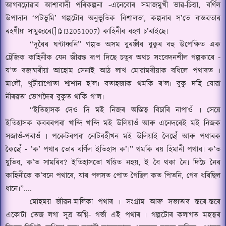
আগবঢ়োৱাৰ আশাবাদী পৰিকল্পনা -এনেবোৰ সমাজমুখী ভাৱ-চিত্তা
,
বৰ্ণিল
উপাদান
‘
পটভূমি
’
গল্পটোৰ অনুভূতিক বিশালতা
,
কল্পনাৰ স
’
তে বাস্তৱতাৰ
ৰহণীয়া সাযুজ্যৰে(]৷১৷
32051007)
কাহিনীৰ ৰহণ চ
’
ৰাইছে৷
“
দূৰৈৰ ঘন্টাধ্বনি” গল্পত অসম বুৰঞ্জীৰ বুকুৰ বহু উপেক্ষিত এক
ট্ৰেজিক কাহিনীক যেন জীৱন্ত ৰূপ দিছে চতুৰ অথচ সংবেদনশীল গল্পকাৰে -
য
’
ত ৰজাঘৰীয়া আহোম সেনাই আঠ লাখ মোৱামৰীয়াক বধিলে পথাৰত ৷
মা
লৌ,
খুটীয়াপোতা শ্মশান হ
’
ল৷ বতাহজাক থমকি ৰ
’
ল৷ বুকু দহি যোৱা
নীৰৱতা ভোগদৈৰ বুকুত থাকি গ
’
ল৷
“
ইতিহাসক দেও দি মই নিজৰ অস্তিত্ব বিচাৰি নাপাওঁ ৷ সেয়ে
ইতিহাসক কবৰৰপৰা খান্দি খান্দি মই উলিয়াওঁ আৰু এনেদৰেই মই নিজক
সজা
ওঁ-
পৰা
ওঁ
৷ পকেটৰপৰা নোটবহীখন মই উলিয়াই লৈছোঁ আৰু পথাৰক
কৈছোঁ -
’
ক
’
পথাৰ তোৰ বৰ্ণিল ইতিহাস ক
’
৷
”
থমকি ৰয় হিমানী পথাৰ৷ ক
’
ত
যুতিব
,
ক
’
ত সামৰিব
?
ইতিহাসতো খণ্ডিত নহয়
,
ই বৈ থকা নৈ৷ দিচৈ নৈৰ
কাহিনীকে ক
’
বনে পথাৰে
,
যাৰ পলসত পোত গৈছিল কত পিতনি
,
গেৰ ধৰিছিল
ধানে৷
”....
মোহময় জীৱন-মালিকা পথাৰ ৷ সংগ্ৰাম আৰু সভ্যতাৰ স্তৰে-স্তৰে
একোটা তেজ লগা সূত্ৰ অগ্নি- গৰ্ভা এই পথাৰ ৷ গল্পটোৰ কলাগত মহত্বৰ