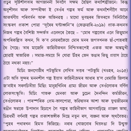
প্ৰচুৰ সৃষ্টিশীলতাৰ আগজাননী দিবলৈ সক্ষম হৈছিল কথাশিল্পীজনে৷ কিন্তু
অনুশীলন আৰু সম্পৰীক্ষা ই তেওঁৰ গল্পৰ ফৰ্ম আৰু কথনশৈলীলৈ আনে
আকৰ্ষণীয় পৰিবৰ্তন আৰু অভিন
ৱত্ব
৷ মাথো দুবছৰৰ ভিতৰতে তিনিটাকৈ
সংস্কৰণ প্ৰকাশ পোৱা “দূৰৈৰ ঘন্টাধ্বনি”ৰ (ফেব্ৰু
ৱাৰি-
২০১৯) প্ৰাক-কথনত
নিজৰ গল্পৰ বৈশিষ্ট্য সন্দৰ্ভত এনেদৰে কৈছে –
“
মোৰ গল্পবোৰ এনে কিছুমান
অপৰিকল্পিত কথন
,
যি ক
’
ব নোৱৰাকৈয়ে মোৰ মনৰ জগতখনক ছাঁ-পোহৰাই
থৈ গৈছে৷ তাৰ মাজেদি কাহিনীকথন নিশ্চিতৰূপেই একক আৰু অন্তমুখী
হোৱাই স্বাভা
ৱি
ক ৷ সমাজ-সময়ে দি যোৱা উঁহৰ ভেদ ভঙাৰ কিছু প্ৰয়াস ঠায়ে
ঠায়ে নথকা নহয়৷
”
মিচিং জনগোষ্ঠীৰ পটভূমিত লেখিত দত্তৰ
‘
পটভূমি (খণ্ডহৰ
,
২০১৫)
এটা অতি সুন্দৰ মননশীল গল্প ইয়াত কাহিনীক্ৰমৰ আধাৰ হ
’
ল ধেমাজি জিলাৰ
জ
’
নাইৰ সৰলচিতীয়া মিছিং মানুহখিনিৰ গ্ৰাম্য জীৱন আৰু তেওঁলোকৰ বৰ্ণিল
লোকসংস্কৃতি৷ মিচিং গাভৰু মেনকা আৰু চুচেন দৈনন্দিন কৰ্মজীৱন
,
তেওঁলোকৰ ৷ পাৰস্পৰিক প্ৰেম-ভালপোৱা
,
ভৱিষ্যতৰ আশা আৰু যুগ্মজীৱনৰ
ৰঙীন স্বপ্নকে উপাদান হিচাপে লৈ গল্পৰ কাহিনীভাগ আগবাঢ়িছে প্ৰাঞ্জল ভাষা
,
চিত্ৰ
ধৰ্মী
বৰ্ণনাই গল্পৰ প্ৰকাশভঙ্গীক দিছে নতুন ৰস
,
ব্যঞ্জনা আৰু অ্থবৈভৱ৷
“
পুহৰ পথাৰখন হিমত ভিজিছে৷ নৰাৰ খোজবোৰ থিয়দঙা দি উন্মুক্ত