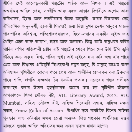
শীৰ্ষক সেই আলোড়নকাৰী গল্পটোৰ পাঠক আৰু লিখক ৷ এই গল্পৰো
অন্তৰ্বাস্তৱ আছিল প্ৰেম
,
সম্প্ৰীতি আৰু সহজ আস্থাৰ বিপৰীতে অপ্ৰেম আৰু
অবিশ্বাসৰ
,
হিংসা আৰু দানবীয়তাৰ নীচক অনুভূতি৷ ভাৰত বিভাজনৰ সেই
ঐ
তিহাসিক অদূৰদৰ্শী
,
হঠকাৰী সিদ্ধান্তই জন্ম দিয়া দুখন দেশৰ মানুহৰ মাজত
পাৰম্পৰিক অবিশ্বাস
,
প্ৰতিশোধপৰায়ণতা
,
হিংসা-সন্নাসৰ নাৰকীয় জুইত জাহ
গৈছিল জোন আৰু আকাশ
,
হৃদয় আৰু মান
ৱ
তা৷ কিন্তু আমি অনুধা
ৱ
ন কৰিব
পাৰিব লাগিব শক্তিশালী স্ৰষ্টাৰ এই গল্পটোৰ শেহৰ পিনে যেন উমি উমি জ্বলি
উঠিছে অন্য একুৰা স্নি
গ্ধ,
পবিত্ৰ জুই৷ এই জুইতে স্নান কৰি জন্ম হ
’
ব পাৰে
প্ৰেম আৰু বিশ্বাসৰ প্ৰতিমূৰ্তি স্ফিংক্সৰূপী নতুন মানুহ
,
যি মানুহে অপ্ৰেম আৰু
অবিশ্বাসৰ পৃথিবীতো বোৱাব পাৰে প্ৰেম আৰু প্ৰতীতিৰ জোনাকৰ বন্যা
,
উৰুৱাব
পাৰে শান্তি
,
প্ৰগতি সভ্যতাৰ চিৰ
উ
ড্ডী
ন
পতাকা৷ এনেবোৰ গল্পৰ গভীৰত
অবগাহন কৰাৰ উদ্বেল মুহুৰ্তুবোৰত আমাৰ ভাৱ হয় সৃষ্টিশীল জীৱনৰ
ATC Literary Award, 2017, ATC
আগভাগতে শিক্ষা সৌৰভ বঁটা
,
Mumbai
,
সাহিত্য সৌৰভ বঁটা
,
সাহিত্য শিৰোমণি সন্মান
,
সাহিত্য নক্ষ
ত্ৰ
Franz Kafka of Assam
সন্ধান
,
উপাধিৰ দৰে বাৰটাকৈ বিশেষ সাহিত্য
পুৰস্কাৰ লাভ কৰিবলৈ সক্ষম হোৱা অন্যতম প্ৰিয় গল্পকাৰ পাৰ্থবিজয় দত্তৰ
মাজতো লুকাই আছিল ভৱিষ্যতৰ অন্য এজন ছাদাত হাচান মা
ণ্টো
৷