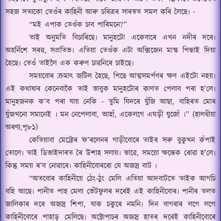
সহজ সত্যকো তেওঁৰ কাহিনী আৰু চৰিত্ৰৰ সাৰস্বত সমল কৰি লৈছে৷
-
“
মই এপাক তেওঁক চাব পাৰিমনে
?”
তাই অনুমতি বিচাৰিছে৷ মানুহটো একেবাৰে এখন নদীৰ দৰে৷
অহৰ্নিশে সৰ
ৱ,
সপ্ৰতিভ৷ এতিয়া তেওঁক এটা অক্সিজেন মা
স্ক
পিন্ধাই দিয়া
হৈছে৷ তে
ওঁ
তাইলৈ এক কৰুণ চাৱনিৰে চাইছে৷
সময়বোৰ ক্ৰমাৎ জটিল হৈছে
,
পিছে আত্মসমৰ্পণৰ ক্ষণ এইটো নহয়৷
এই কথাষাৰ কেনেবাকৈ তাই ভাবুক মানুহটোৰ কাণত পেলাব পৰা হ
’
লে৷
মানুহজনক ক
’
ব পৰা যায় নেকি
-
তুমি যিদৰে যুঁজি আছা
,
বাহিৰত মোৰ
যুঁজখনো সমানেই ৷ মন নেপেলাবা
,
আহাঁ
,
একেলগে এঘড়ী
যুজোঁ
৷
’’ (
হালধীয়া
অৰণ্য
,
পৃ৮১)
কেতিয়াবা মেট্ৰোৰ ফ
’
ৰলেনৰ গাড়ীবোৰে তাইৰ সৰু বুকুখন কঁপাই
তোলে৷ তাই ডিভাইদাৰত ৰৈ উশাহ সলায়৷ ভাৱে
,
সময়ো ক্ষন্তেক ৰোৱা হ
’
লে৷
কিন্তু সময় ৰ
’
ব নোৱাৰে৷ কাহিনীবোৰৰো যে অজস্ৰ বাট ৷
“
অতবোৰ কাহিনীয়ে ঠেং-ঠুং মেলি এতিয়া আদবাটতে তাইক আগচি
বহি আছে৷ পানীত পাহ মেলা ভেঁটফুলৰ দৰেই এই কাহিনীবোৰ৷ পানীৰ তলত
জালিকাৰ দৰে অজস্ৰ শিপা
,
যাক চকুৰে নমনি৷ দিন বাগৰাৰ লগে লগে
কাহিনীবোৰে পাহাড় মেলিছে৷ অক্টোপাচৰ অজস্ৰ হাতৰ দৰেই কাহিনীবোৰে