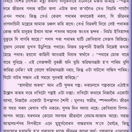
বিষয়ে বিশিষ্ট লেখিকা ৰত্না ভৰালী তালুকদাৰে এনেদৰে মন্তব্য কৰিছে –
“
গল্পৰ
দৰে জীৱনৰ গদ্যৰ কঠিন কলা এটাৰ কথা ক
’
বলৈও তেও বিচাৰি পায়গৈ
এখন পথাৰ৷ কিন্তু তেওঁ কেৱল পথাৰৰ কথাকেই নকয়
,
যি জীৱনৰ
প্ৰাণদায়িনী মন্ত্ৰেৰে আমাক চঞ্চল কৰি ৰাখে৷ তেওঁ বিৱৰণী দিয়ে সেই পথাৰক
কেন্দ্ৰ কৰি মানুহৰ উত্থান আৰু পতনৰ অনেক ভংগুৰ ছন্দৰ - নিৰ্মম ইতিহাসৰ
বুকুৰে যি বাগৰি আহে৷
”
পলস পৰা পথাৰৰ মাটি কেতিয়াবা তেজত ভিজিছে৷
বুজাব নোৱৰা দুখত উচুপিছে পথাৰে৷ নিজৰ চকুপানী উজাৰি নিজেই কথক
হৈছে পথাৰ৷ হয়তো কাহিনী আগুৱাই নিয়াৰ স্বাৰ্থতে ৷
“
পথাৰে মোক বাৰে
বাৰে সুধিছে - এই তেজক্ষয়ী বুৰঞ্জী শুনি তুমি ভৱিষ্যতদ্ৰষ্টা হ
’
ব পাৰিম বুলি
ভাৱিছা নেকি
?
মই বোলো ভৱিষ্যতদ্ৰষ্টা নহয়
,
কিন্তু এটা বাটতো বান্ধিব পাৰিম৷
যিটো বাটৰ সন্ধান এই সময়ে পুনৰাই কৰিছে৷
”
“
হালধীয়া অৰণ্য” আন এটি সুন্দৰ গল্প৷ দৰাচলতে গল্পকাৰে এঠাইত
উল্লেখ কৰাৰ দৰে প্ৰতিটো গল্পই এটা নক্সা৷ প্ৰতিটো কথাৰে নিজাকৈ একোটা
ব্যাখ্যা
,
নিজাকৈ একোটা উপস্থাপন শৈলী ৷ মূল
তঃ
সজীৱ
,
স্পন্দনশীল৷ জীৱন
বা সময় সৰল ৰেখাত গতি নকৰে৷ সুখৰ দিন সদায় নাহে৷ কেতিয়াবা বিপদ-
আপদ আহে৷ ঘৰখনৰ কোনো সদস্যৰ জীৱন
লৈ
বেমাৰ-আজাৰ আহে৷ সহজ
আত্মসমৰ্পণৰ বিপৰীতে এনে মুহূৰ্তবোৰত বাস্তৱতাৰ স
’
তে
ধৈ
ৰ্যৰে
,
কিছু
সাহসেৰে মুখামুখি হ
’
ব পৰাতহে থাকে জীৱনৰ আচল অৰ্থ
৷
গল্পকাৰে এনেবোৰ