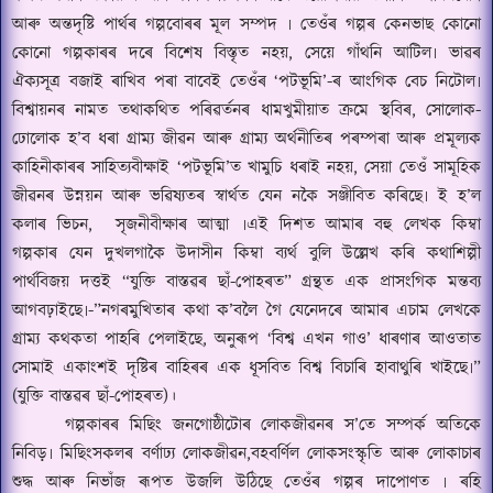
আৰু অন্তদৃষ্টি পাৰ্থৰ গল্পবোৰৰ মূল সম্পদ ৷ তেওঁৰ গল্পৰ কেনভাছ কোনো
কোনো গল্পকাৰৰ দৰে বিশেষ বিস্তৃত নহয়
,
সেয়ে গাঁথনি আটিল৷ ভাৱৰ
ঐক্যসূত্ৰ
বজাই ৰাখিব পৰা বাবেই তেওঁৰ
‘
পটভূমি
’-
ৰ আংগিক বেচ নিটোল৷
বিশ্বায়ন
ৰ
নামত তথাকথিত পৰি
ৱ
ৰ্তনৰ ধামখুমীয়াত ক্ৰমে স্থবিৰ
,
সোলোক-
ঢোলোক হ
’
ব ধৰা গ্ৰাম্য জীৱন আৰু গ্ৰাম্য অৰ্থনীতিৰ পৰম্পৰা আৰু প্ৰমূল্যক
কাহিনীকাৰৰ সাহিত্যবীক্ষাই
‘
পটভূমি
’
ত খামুচি ধৰাই নহয়
,
সেয়া তেওঁ সামূহিক
জীৱনৰ উন্নয়ন আৰু ভৱিষ্যতৰ স্বাৰ্থত যেন নকৈ সঞ্জীবিত কৰিছে৷ ই হ
’
ল
কলাৰ ভিচন
,
সৃজনীবীক্ষাৰ আত্মা ৷এই দিশত আমাৰ বহু লেখক কিম্বা
গল্পকাৰ যেন দুখলগাকৈ উদাসীন কিম্বা ব্যৰ্থ বুলি উল্লেখ কৰি কথাশিল্পী
পাৰ্থবিজয় দত্তই “যুক্তি বাস্তৱৰ ছাঁ-পোহৰত” গ্ৰন্থত এক প্ৰাসংগিক মন্তব্য
আগবঢ়াইছে৷
-”
নগৰমুখিতাৰ কথা ক
’
বলৈ গৈ যেনেদৰে আমাৰ এচাম লেখকে
গ্ৰাম্য কথকতা পাহৰি পেলাইছে
,
অনুৰূপ
‘
বিশ্ব এখন গাও
’
ধাৰণাৰ আওতাত
সোমাই একাংশই দৃষ্টিৰ বাহিৰৰ এক ধূসবিত বিশ্ব বিচাৰি হাবাথুৰি খাইছে৷
”
(
যুক্তি বাস্তৱৰ ছাঁ-পোহৰত)।
গল্পকাৰৰ মিছিং জনগোষ্ঠীটোৰ লোকজীৱনৰ স
’
তে সম্পৰ্ক অতিকে
নিবিড়৷ মিছিংসকলৰ বৰ্ণাঢ্য লোকজীৱন
,
বহবৰ্ণিল লোকসংস্কৃতি আৰু লোকাচাৰ
শুদ্ধ আৰু নিভাঁজ ৰূপত উজলি উঠিছে তেওঁৰ গল্পৰ দাপোণত ৷ ৰহি