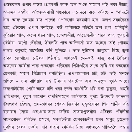
প্ৰস্তুতকৰণ প্ৰথাৰ বাস্তৱ প্ৰেক্ষাপট আৰু তাৰ স
’
তে সাঙোৰ খাই থকা উচাহ-
আনন্দৰ ৰহণীয়া অভিজ্ঞতাৰাজী গল্পকাৰে এনেদৰে ব্যক্ত কৰিছে –
“
ৰ
’
দটো
টান৷ আৰু দুটামান ৰ
’
দ পালেই এপ
’
ববোৰ মচমচীয়া হ
’
ব৷ অলপ সৰহকৈয়ে
তাই এইবোৰ এপ
’
ব বনাইছে৷ কষ্ট কৰিলেহে ৰহিটো ভাল হ
’
ব৷ মানিমুনি
,
কুঁহিয়াৰ পাত
,
কঠাল গছৰ পাত
,
চোমপতীয়া
,
আঠুডাঙৰীয়া গছৰ পাত
,
ভুৰভুৰী
ঢেঁকীয়া
,
কপৌ ঢেঁকীয়া
,
দীঘলতি পাত আদিবাসী কত ক
ষ্টেৰে
তাই গোটাই
ৰ
’
দত শুকুৱাই মচমচীয়া কৰি খুন্দিছে ৷ তাত দুটামান জালুকো দিছে জ্বলা
হ
’
বৰ জোখাৰে৷ চাউলৰ পিঠাগুড়ি আগতেই মেনকাই সাজু কৰি থৈছিল৷
অতবোৰ বনৰীয়া শাক-পাতবোৰ গুড়িবোৰ পিঠাগুড়িৰ স
’
তে সানি বৰ যতনেৰে
মেনকাই সাজৰ পিঠাবোৰ বনাইছিল৷ এপ
’
ববোৰলে চাই চাই তাই মনতে
গুণিলে - ভাল ৰাগিয়াল ৰহি উলিয়াব পৰাটোত এক অদভুত স্ফু
ৰ্তি
আছে৷
জনগোষ্ঠীটোৰ পেটে-ভাতে চলি থকা দুৰ্বল অর্থনীতি ধৰি ৰখা কুকুৰা
,
গাহৰি
প্ৰতিপালন
,
বুকুৰ আপোন বাপতিসাহোন আলিআয়ে লৃগাং উৎস
ৱ
টি আদৰাৰ
উ
থ
পথপ্‌ হেঁপাহ
,
শ্ৰম-ভাগৰৰ শেষত জিৰণিৰ মুহূৰ্তবোৰৰ প্ৰিয় পানীয় ৰহি
বনোৱাৰ সৈতে ও
ত
প্ৰোত-ভাৱে জড়িত সাতামপুৰুষীয়া এতিহ্যৰ গাঁৱলীয়া
সমলবোৰৰ পৰিচিত প্ৰসংগ
,
সৰলচিতীয়া মেনকাজনীৰ মনৰ মানুহ চুছেনক
দূৰণিৰ ৰেলৰ চাকৰি এৰি গাহৰি ফাৰ্মখন নিজ অঞ্চলতে পাতিবলৈ প্ৰস্তাৱ