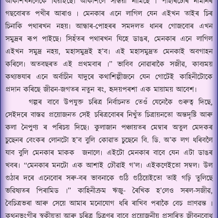
আকাশখনলৈকে ধিয়াইছে৷ আকাশলৈ সন্ধিয়া নামিছে ৷ পাহাৰটোৰ নামনিৰ
গছবোৰত পখীৰ আৰাও ৷ মেনকাৰ এনে লাগিল যেন এইখন তাইৰ চিৰ
চিনাকি পথাৰখন নহয়৷ আন্ধাৰ-পোহৰৰ সমদলত ধানৰ গোজবোৰ এখন
সমুদ্ৰৰ ৰূপ পাইছে৷ সিহঁতৰ পথাৰখন যিহে ডাঙৰ
,
মেনকাৰ এনে লাগিল
এইখন সমুদ্ৰ নহয়
,
মহাসমুদ্ৰই হ
’
ব৷ এই মহাসমুদ্ৰত মেনকাই অবগাহন
কৰিলে৷ অতবছৰত এই প্ৰথমবাৰ ৷
”
ভাবিব নোৱাৰাকৈ সজীৱ
,
কাব্যময়
কথ্যভযাৰ এনে অৰ্বাচীন যাদুৰে কথাশিল্পীজনে যেন গোটেই কাহিনীটোকে
প্ৰদান কৰিছে জীৱন-জগতৰ নতুন ৰং
,
হৃদয়পৰশা এক মায়াময় আবেশ৷
গল্পৰ বাবে উপযুক্ত চৰিত্ৰ নিৰ্বাচনত তেওঁ যেনেকৈ গুৰুত্ব দিছে
,
সেইদৰে বাস্তৱ প্ৰয়োজনত সেই চৰিত্রবোৰৰ নিখুঁত চিত্ৰায়নতো অন্তদৃষ্টি আৰু
কলা নৈপুণ্য ৰ পৰিচয় দিছে৷ কুলাজান পঞ্চায়তৰ মেম্বাৰ অতুল মেদকৰ
চুছেনৰ বেংকৰ লোনটো হ
’
ব বুলি কোৱাত চুছেনে বি. ডি. অ
’
ক লগ ধৰিবলৈ
যাব বুলি মেনকাৰ মাকক
জ
নালে৷ এইটো মেনকাৰ বাবে যেন এটা ডাঙৰ
খবৰ৷
“
মেনকাৰ মনটো এক আশাই
ঢৌ
ৱাই গ
’
ল৷ এইকণেইতো সম্বল৷ উল
গুঠাৰ দৰে এনেবোৰ সৰু-বৰ ভাবনাকে গুঠি গুঠিয়েইতো তাই গঢ়ি তুলিছে
ভৱিষ্যতৰ পিৰামিড ৷
”
কাহিনীক্ৰম
ঋ
জু- ৰৈখিক হ
’
লেও সৰল-সজীৱ
,
বৈচিত্ৰভৰা আৰু সেয়ে আমাৰ মনোযোগ ধৰি ৰাখিব পৰাকৈ বেচ প্ৰাণৱন্ত ৷
কথনভংগীৰ স্বকীয়তা আৰু চৰিত্র চিত্ৰণৰ বাবে প্ৰয়োজনীয় প্ৰসাৰিত জীবনবোধ