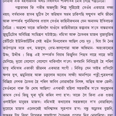
নোৱাৰা এক ৰহস্যজনক অথচ বিষাদঘন পৰিণতিৰ মোৰ লৈছে গল্পটোৱে৷
গল্পকাৰৰ কি গভীৰ অন্তদৃষ্টি! শিল্প সৃষ্টিয়েই তেওঁৰ একমাত্ৰ লক্ষ্য
নহয়
;
বৰ্তমানক হাতৰ মুঠিত লৈ ভৱিষ্যত স্বপ্নৰ চাকিগছি সন্মুখত ৰাখি জীৱন
আৰু সম্পৰ্কৰ
পুনৰ্নিমাণ
ৰ প্ৰয়াস তেওঁৰ কাহিনীকথনৰ যেন অন্যতম ইতিবাচক
বৈচিত্ৰ ৷ অৱশ্যে তাকে কৰিবলৈ যাওঁতে কাহিনীকাৰে কল্পনাৰ স
’
তে বাস্তৱতাৰ
জুমু
ঠি
টোৰ অবিমিশ্ৰ সংমিশ্ৰণ ঘটাইছে৷ নমিতা আৰু
চৈ
তন্যৰ মাজৰ বুজাবুজিৰ
ভেঁ
টিটো ইউনিভাৰ্চিটিৰ সেই ৰঙীন দিনবোৰত আছিল বেচ দৃঢ়
;
থিয় দি নৈৰ
কাঠগড়াৰ দৰে ওখ
,
মজবুত
;
প্ৰেম-ভালপোৱা আৰু অভিমান- অহংকাৰেৰে
উষ্ণ
,
উদ্দীপ্ত ৷ কিন্তু এই সম্পৰ্কত বিয়াৰ কিছুদিন পিছত লাহে লাহে
ফাঁ
ট
মেলিছে
;
দুয়ো বেলেগে বেলেগে থাকিবলৈ ল
’
লে৷ কণমানি নিবিড়েই হৈ পৰিল
মাতৃ নমিতাৰ একাকী জীৱনৰ একমাত্ৰ সংগী ৷ নিবিড় যেন তাইৰ প্ৰতিটো
ক্ষণৰ দুখ
,
হুমুনিয়াহ আৰু চকুলোৰ অবোধ সাক্ষী! আনপিনে পত্নী
,
পুত্ৰৰপৰা
বিচ্ছিন্ন লেখক
চৈ
তন্য হৈ পৰিল ভাবিব নোৱাৰাকৈ নিসঙ্গ
,
অস্থিৰ আৰু জেদী৷
তেওঁৰনো বাৰু কি দোষ আছিল
?
এগৰাকী মহিলা সহক
ৰ্মী
ৰ স
’
তে অনুস্থানৰ
কামত তেওঁ কিছু ঘূৰা ঘূৰি কৰিব লগা হ
’
ল৷ তাকে লৈ কিবা এক গুজৱ
ওলাইছিল মানুহৰ মাজত৷ নমিতাই কথাবোৰ সহজভাবে ল
’
ব নোৱাৰিলে৷
দুয়োৰে মাজত এনেদৰেই অবিশ্বাসৰ সূ
ত্ৰ
পাত হ
’
ল৷ বন্ধু অচ্যুতৰ বুজনি
,
অন্তৰৰ উম কিম্বা বিবেকৰ ভাষাইয়ো চৈতন্যক প্ৰবোধ দিব নোৱাৰিলে৷ বৰং