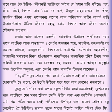
বাৰে বাৰে কৈ উঠিল- “নীলাৰঙী শাড়ীখনে তাইক যে ইমান তুলি ধৰিছে৷
“
হয়
,
জীৱন সঁচাই বিশাল
;
তাৰ নিতে নব ৰূপ
,
উ
জ্জ্ব
ল মহিমামণ্ডিত৷ কি তী
ক্ষ্ন,
সুগভীৰ জীৱন এষণা গল্পকাৰৰ! অপ্ৰেম আৰু অবিশ্বাসৰ কঠিন আবৰ্ত ভাঙি
উজলি-উদ্ভাসি উঠিছে জীৱনৰ মহত্ব
,
প্ৰেম
,
বিশ্বাস আৰু জীৱন জগোৱা
সৌন্দৰ্যৰ জয়গান ৷
প্ৰস্তাৱ আৰু প্ৰসঙ্গৰ অন্তৰ্লীন প্ৰেৰণাৰে উদ্ভাসিত পাৰ্থবিজয় দত্তৰ
গল্পৰ আংগিক আৰু অন্তৰ্জগত ৷ তেওঁৰ শব্দচয়ন স্বচ্ছ
,
সা
ৱ
লীল
;
কথনভঙ্গী বহু
সময়ত কাব্যিক
,
অননুকৰণীয়৷ বিশ্ববৰেণ্য কথাশিল্পী
মোঁ
পাচাৰ বহুতৰপীয়া
,
অন্তৰ্ভেদী মনস্তত্বৰ বিৰল ছাঁ-জোনাক নাথাকিলেও বহুমাত্ৰিক চৰিত্র চিত্ৰণ আৰু
কাহিনী প্রকৰণত তেওঁ যেন চেখভৰ বহু ওচৰৰ ৷ আমাৰ আত্মাৰ অনুভূতি
আৰু উদ্বেলিত অনুভৱ
,
এয়ে তেওঁৰ গল্পৰ কালহীন চিৰন্তন আবেদন ৷
“
বিমূৰ্ত” গল্পৰ শেহৰ পিনে ময়ো নমিতাৰ দৰেই ক
’
ব নোৱাৰাকৈয়ে
থোকাথুকি হৈ গ
’
লো
,
নে উচুপি উঠিলো মনে মনে আন কোনেও নজনাকে
’
৷
দুচকুৰে নিগৰিব ধৰা তপত চকুপানীখিনি মচো-নমচোতেই ফ্লেশ্ববেকৰ
দৰে আচম্বিতে যেন মনৰ স্ক্ৰীনত চমকি উঠিল অন্য এক কাহিনীৰ প্ৰেক্ষাপট ৷
এটা গল্প পাঠৰ অন্তত সেই পাঠচক্ৰত উপস্থিত থকা অলেখ শ্ৰোতাৰ চকু
চলচলীয়া হৈ উঠিছিল৷ ছাদাত হাচান মান্টো নিজেই আছিল
‘‘
ট
’
বা টেক সিং”