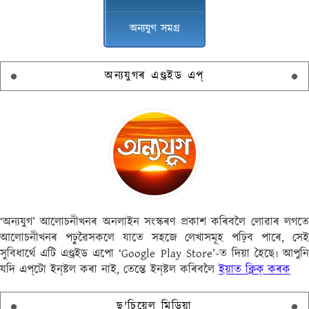
অন্যযুগ সমগ্ৰ
অন্যযুগৰ এণ্ড্ৰইড এপ্
‘অন্যযুগ’ আলোচনীখনৰ অনলাইন সংস্কৰণ প্ৰকাশ কৰিবলৈ লোৱাৰ লগতে
আলোচনীখনৰ পঢ়ুৱৈসকলে যাতে সহজে লেখাসমূহ পঢ়িব পাৰে, সেই
সুবিধাৰ্থে এটি এণ্ড্ৰইড এপো ‘Google Play Store’-ত দিয়া হৈছে৷ আপুনি
যদি এপ্‌টো ইন্‌ষ্টল কৰা নাই, তেন্তে ইন্‌ষ্টল কৰিবলৈ
ইয়াত ক্লিক্ কৰক
ছ'চিয়েল মিডিয়া