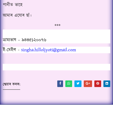
পানীত ভাহে
আমাৰ এযোৰ ছাঁ।
***
ভ্ৰাম্যভাষ – ৯৪৩৫১২০০৭৬
ই-মেইল -
singha.hilloljyoti@gmail.com
শ্বেয়াৰ কৰক: