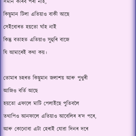
সমান কৰিব পৰা নাই,
কিছুমান টিলা এতিয়াও বাকী আছে
সেইবোৰত হয়তো ঘাঁহ নাই
কিন্তু বতাহত এতিয়াও সুহুৰি বাজে
যি আমাৰেই কথা কয়।
তোমাৰ চহৰত কিছুমান জলাশয় আৰু পুখুৰী
আজিও বৰ্তি আছে
হয়তো এফালে মাটি পেলাইছে পুতিবলৈ
তথাপিও আনফালে এতিয়াও আবেলিৰ ৰ’দ পৰে,
আৰু কোনোবা এটা হেৰাই যোৱা দিনৰ দৰে