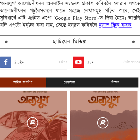
‘অন্যযুগ’ আলোচনীখনৰ অনলাইন সংস্কৰণ প্ৰকাশ কৰিবলৈ লোৱাৰ লগতে
আলোচনীখনৰ পঢ়ুৱৈসকলে যাতে সহজে লেখাসমূহ পঢ়িব পাৰে, সেই
সুবিধাৰ্থে এটি এণ্ড্ৰইড এপো ‘Google Play Store’-ত দিয়া হৈছে৷ আপুনি
যদি এপ্‌টো ইন্‌ষ্টল কৰা নাই, তেন্তে ইন্‌ষ্টল কৰিবলৈ
ইয়াত ক্লিক্ কৰক
ছ'চিয়েল মিডিয়া
2.5k+
15+
Likes
Subscribes
অধিক জনপ্ৰিয়
শেহতীয়া
শিতান