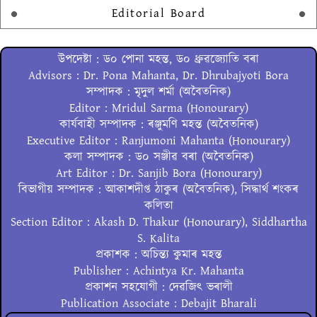
Editorial Board
উপদেষ্টা : ড০ পোনা মহন্ত, ড০ ধ্ৰুৱজ্যোতি বৰা
Advisors : Dr. Pona Mahanta, Dr. Dhrubajyoti Bora
সম্পাদক : মৃদুল শৰ্মা (অবৈতনিক)
Editor : Mridul Sarma (Honourary)
কাৰ্যবাহী সম্পাদক : ৰঞ্জুমণি মহন্ত (অবৈতনিক)
Executive Editor : Ranjumoni Mahanta (Honourary)
কলা সম্পাদক : ড০ সঞ্জীৱ বৰা (অবৈতনিক)
Art Editor : Dr. Sanjib Bora (Honourary)
বিভাগীয় সম্পাদক : আকাশদীপ্ত ঠাকুৰ (অবৈতনিক), সিদ্ধাৰ্থ শংকৰ
কলিতা
Section Editor : Akash D. Thakur (Honourary), Siddhartha
S. Kalita
প্ৰকাশক : অচিন্ত্য কুমাৰ মহন্ত
Publisher : Achintya Kr. Mahanta
প্ৰকাশন সহযোগী : দেৱজিৎ ভৰালী
Publication Associate : Debajit Bharali