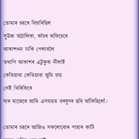
তোমাৰ চহৰে বিচাৰিছিল
সুউচ্চ অট্টালিকা, কাঁচৰ অফিচেৰে
আকাশখন ঢাকি পেলাবলৈ
তথাপি আকাশৰ এটুকুৰা নীলাই
কেতিয়াবা কেতিয়াবা জুমি চায়
সেই খিৰিকিৰে
যাৰ মাজেৰে আমি এসময়ত বৰষুণৰ ছবি আঁকিছিলোঁ।
তোমাৰ চহৰে আজিও সকলোবোৰ পাহাৰ কাটি