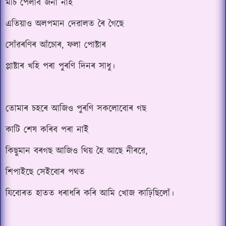
মচি পেলাব জনা নাই
এতিয়াও অলপমান দেৱালত ৰৈ গৈছে
সোঁৱৰণিৰ আঁচোৰ, ফলা পোষ্টাৰ
প্লাষ্টাৰ খহি পৰা পুৰণি দিনৰ সাধু।
তোমাৰ চহৰে আজিও পুৰণি সকলোবোৰ গছ
কাটি শেষ কৰিব পৰা নাই
কিছুমান বৰগছ আজিও থিয় হৈ আছে নীৰৱে,
শিপাইছে সেইবোৰ পথত
যিবোৰত হাতত ধৰাধৰি কৰি আমি খোজ কাঢ়িছিলোঁ।