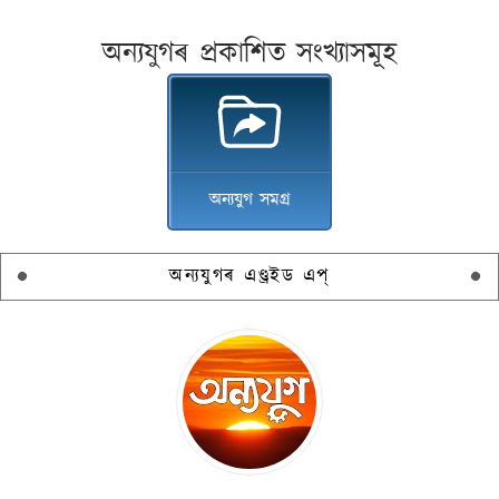
অন্যযুগৰ প্ৰকাশিত সংখ্যাসমূহ
অন্যযুগ সমগ্ৰ
অন্যযুগৰ এণ্ড্ৰইড এপ্