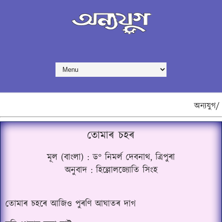
অন্যযুগ/
তোমাৰ চহৰ
মূল (বাংলা) : ড
নিমৰ্ল দেবনাথ, ত্ৰিপুৰা
°
অনুবাদ : হিল্লোলজ্যোতি সিংহ
তোমাৰ চহৰে আজিও পুৰণি আঘাতৰ দাগ