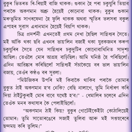
বুকুৰ ভিতৰত ৰি-ৰিয়াই বাজি থাকক৷ শুকান হৈ পৰা চকুযুৰি তিয়াব
পৰাকৈ অকণমান অশ্ৰু হৈয়েই কোনোবা থাকক৷ বুকুৰ শুকান
মৰুভূমিত সাগৰফেনা হৈ ফুলি থাকক অথবা স্মৃতিৰ তলসৰা বকুল
এপাহৰ সুৱাস এধানমান হৈয়েই বিয়পি থাকক৷
চিত্ৰ প্ৰদৰ্শনী এখনতেই প্ৰথম দেখা হৈছিল সান্নিধ্যৰ সৈতে৷
মই আঁকি থকা ছবি এখনৰ ভায়’লিন বজাই থকা যুৱকজনৰ কৰুণ
চকুযুৰিৰ সৈতে যেন সান্নিধ্যৰ চকুদুটিৰ কোনোবাখিনিত সাদৃশ্য
আছিল৷ তেওঁলৈ মোৰ আগ্ৰহ বাঢ়িছিল৷ আমি ঘনিষ্ঠ হৈ পৰিছিলোঁ৷
এদিন আৱিষ্কাৰ কৰিছিলোঁ সান্নিধ্যই সঁচাকৈয়ে বৰ ভাল ভায়
’
লিন
বজায়, তেওঁৰ কণ্ঠও বৰ সুৱলা৷
“মিউজিকৰ উপৰি মই কিবাকৈ থাকিব পৰাকৈ তোমাৰ
বুকুত ঠাই অকণমান হ’ব নেকি? বেছি নালাগে, তুমি নিৰ্ধাৰণ কৰি
দিয়া ঠাইটুকুৰাই মোৰ বাবে যথেষ্ট হ’ব৷” - ধেমালিৰ চলেৰে এদিন
তেওঁক মনৰ কথাষাৰ কৈ পেলাইছিলোঁ৷
“অকণমান ঠাই কিয়? বুকুৰ গোটেইকেইটা কোঠালিয়েই
তোমাৰ৷ তুমি সাতোৰঙেৰে সজাই তুলিবা আৰু মই সপ্তস্বৰেৰে
ছন্দময় কৰি তুলিম৷”