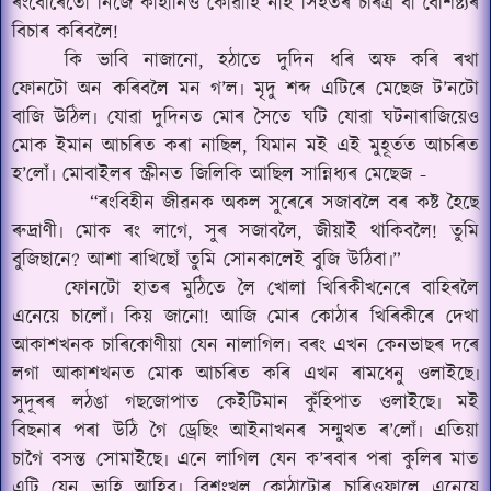
ৰংবোৰেতো নিজে কাহানিও কোৱাহি নাই সিঁহতৰ চৰিত্ৰ বা বৈশিষ্ট্যৰ
বিচাৰ কৰিবলৈ!
কি ভাবি নাজানো, হঠাতে দুদিন ধৰি অফ কৰি ৰখা
ফোনটো অন কৰিবলৈ মন গ’ল৷ মৃদু শব্দ এটিৰে মেছেজ ট’নটো
বাজি উঠিল৷ যোৱা দুদিনত মোৰ সৈতে ঘটি যোৱা ঘটনাৰাজিয়েও
মোক ইমান আচৰিত কৰা নাছিল, যিমান মই এই মুহূৰ্তত আচৰিত
হ’লোঁ৷ মোবাইলৰ স্ক্ৰীনত জিলিকি আছিল সান্নিধ্যৰ মেছেজ -
“ৰংবিহীন জীৱনক অকল সুৰেৰে সজাবলৈ বৰ কষ্ট হৈছে
ৰুদ্ৰাণী৷ মোক ৰং লাগে, সুৰ সজাবলৈ, জীয়াই থাকিবলৈ! তুমি
বুজিছানে? আশা ৰাখিছোঁ তুমি সোনকালেই বুজি উঠিবা৷”
ফোনটো হাতৰ মুঠিতে লৈ খোলা খিৰিকীখনেৰে বাহিৰলৈ
এনেয়ে চালোঁ৷ কিয় জানো! আজি মোৰ কোঠাৰ খিৰিকীৰে দেখা
আকাশখনক চাৰিকোণীয়া যেন নালাগিল৷ বৰং এখন কেনভাছৰ দৰে
লগা আকাশখনত মোক আচৰিত কৰি এখন ৰামধেনু ওলাইছে৷
সুদূৰৰ লঠঙা গছজোপাত কেইটিমান কুঁহিপাত ওলাইছে৷ মই
বিছনাৰ পৰা উঠি গৈ ড্ৰেছিং আইনাখনৰ সন্মুখত ৰ’লোঁ৷ এতিয়া
চাগৈ বসন্ত সোমাইছে৷ এনে লাগিল যেন ক’ৰবাৰ পৰা কুলিৰ মাত
এটি যেন ভাহি আহিব৷ বিশৃংখল কোঠাটোৰ চাৰিওফালে এনেয়ে