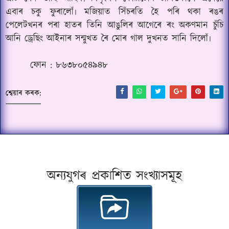
এবাৰ চকু ফুৰালোঁ৷ মজিয়াত সিঁচৰতি হৈ পৰি থকা ৰঙৰ
পেলেটখনৰ পৰা হাতৰ তিনি আঙুলিৰ আগেৰে ৰং অকণমান চুঁচি
আনি ড্ৰেছিং আইনাৰ সন্মুখত ৰৈ মোৰ গাল দুখনত সানি দিলোঁ৷
ফোন : ৮৬৩৮০৫৪৯৪৮
শ্বেয়াৰ কৰক:
অন্যযুগৰ প্ৰকাশিত সংখ্যাসমূহ