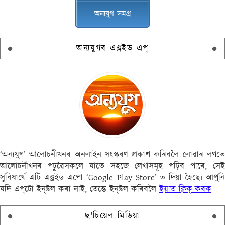
অন্যযুগ সমগ্ৰ
অন্যযুগৰ এণ্ড্ৰইড এপ্
‘অন্যযুগ’ আলোচনীখনৰ অনলাইন সংস্কৰণ প্ৰকাশ কৰিবলৈ লোৱাৰ লগতে
আলোচনীখনৰ পঢ়ুৱৈসকলে যাতে সহজে লেখাসমূহ পঢ়িব পাৰে, সেই
সুবিধাৰ্থে এটি এণ্ড্ৰইড এপো ‘Google Play Store’-ত দিয়া হৈছে৷ আপুনি
যদি এপ্‌টো ইন্‌ষ্টল কৰা নাই, তেন্তে ইন্‌ষ্টল কৰিবলৈ
ইয়াত ক্লিক্ কৰক
ছ'চিয়েল মিডিয়া