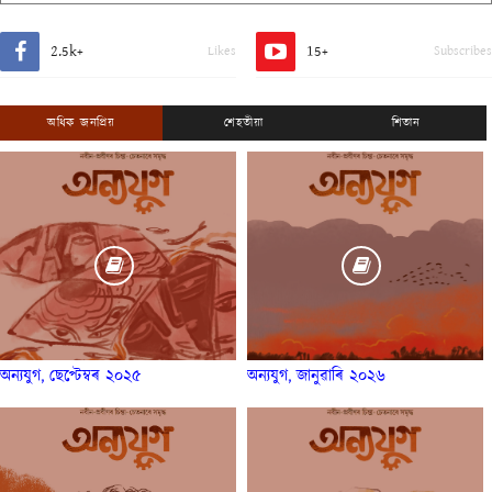
2.5k+
15+
Likes
Subscribes
অধিক জনপ্ৰিয়
শেহতীয়া
শিতান
অন্যযুগ, ছেপ্টেম্বৰ ২০২৫
অন্যযুগ, জানুৱাৰি ২০২৬