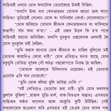
সান্নিধ্যই প্ৰথমে মোৰ কথাটোক তেনেকৈয়ে উৰাই দিছিল৷
“তথাপি উকা বগা কেনভাছখন তোমাৰ জানো ভাল লাগে
সান্নিধ্য? তুমিয়েই দেখোন মোক ৰং সানিবলৈ কোৱাঁ৷ নোকোৱানে?”
“মোৰ অবিহনে তোমাৰ জীৱনৰ কেনভাছখনত ৰং থাকিবনে
ৰুদ্ৰাণী? সঁচা কথা ক’বা৷” - এই প্ৰশ্নৰ উত্তৰ কি হ’ব পাৰে
সান্নিধ্যই হয়তো জানিছিল৷ তথাপি দুচকুত প্ৰশ্নবোধক ওলমাই লৈ
মোৰ দুচকুলৈ চাই ৰৈছিল৷
“তুমি অহাৰ আগতে মোৰ জীৱনত ৰং নাছিল বুলিতো মই
তোমাক কাহানিও কোৱা নাই!” মোৰ এতিয়াও মনত আছে, মোৰ
চকুযুৰি তেতিয়া দূৰৈৰ সৌ লঠঙা গছজোপাতে নিৱদ্ধ হৈ আছিল৷
“তোমাক আচলতে চিকিৎসাৰ প্ৰয়োজন৷ মই তোমাক
এনেকৈ এৰি যাব নোৱাৰোঁ৷”
“তুমি মোক বলিয়া বুলি ভাবিছা নেকি ?”
“মই কেতিয়াও তেনেকৈ ভবা নাই৷ তুমি মোৰ কথাষাৰ
ভুলকৈ বুজিলা”...হাজাৰ যুক্তি-তৰ্ক, বাক-বিতণ্ডাৰ অন্ততঃ এসময়ত
সান্নিধ্যৰ কণ্ঠত কান্দোন আৰু আকুতি ফুটি উঠিছিল৷ সেই
সকলোবোৰ আওকাণ কৰি এসময়ত মই তেওঁক মোৰ কাষৰ পৰা