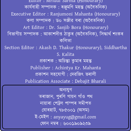
Editor : Mridul Sarma (Honourary)
কাৰ্যবাহী সম্পাদক : ৰঞ্জুমণি মহন্ত (অবৈতনিক)
Executive Editor : Ranjumoni Mahanta (Honourary)
কলা সম্পাদক : ড০ সঞ্জীৱ বৰা (অবৈতনিক)
Art Editor : Dr. Sanjib Bora (Honourary)
বিভাগীয় সম্পাদক : আকাশদীপ্ত ঠাকুৰ (অবৈতনিক), সিদ্ধাৰ্থ শংকৰ
কলিতা
Section Editor : Akash D. Thakur (Honourary), Siddhartha
S. Kalita
প্ৰকাশক : অচিন্ত্য কুমাৰ মহন্ত
Publisher : Achintya Kr. Mahanta
প্ৰকাশন সহযোগী : দেৱজিৎ ভৰালী
Publication Associate : Debajit Bharali
অন্যযুগ
তৰাজান, পুৰণি গায়ন গাঁও পথ
নায়াৰা পেট্ৰল পাম্পৰ সমীপত
যোৰহাট, ৭৮৫০০১ (অসম)
ই-মেইল : anyayug@gmail.com
ফোন নম্বৰ : ৬০০১৯০৯২৩৯