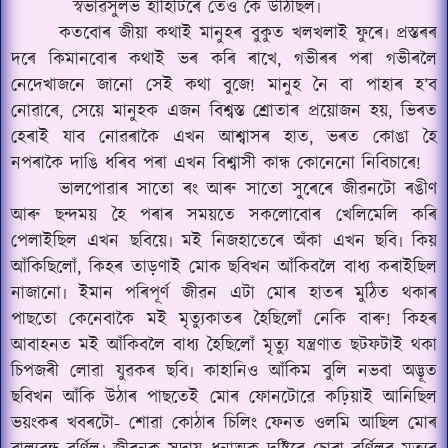
স্বভাৱসুলভ হাঁহিটিৰে তেওঁ কৈ উঠিছিল৷
কতবোৰ জীয়া কথাই মানুহৰ বুকুত খলখলাই ফুৰে৷ প্ৰস্তৰৰ
দৰে কিমানবোৰ কথাই ভৰ কৰি ৰাখে, গভীৰৰ পৰা গভীৰলৈ
নেদেখাজনে জানো সেই কথা বুজে! মানুহ নৈ বা পাহাৰ হ’ব
নোৱাৰে, সেয়ে মানুহক এজন বিশ্বস্ত শ্ৰোতাৰ প্ৰয়োজন হয়, ভিৰত
হেৰাই যাব নোৱৰাকৈ এখন আশ্বাসৰ হাত, ভৰত কোঙা হৈ
নপৰাকৈ দাঙি ধৰিব পৰা এখন বিশ্বাসী কান্ধ কোনেনো নিবিচাৰে!
ভালপোৱাৰ সাতো ৰং আৰু সাতো সুৰেৰে জীৱনটো ৰঙীণ
আৰু ছন্দময় হৈ পৰাৰ সময়তে সকলোবোৰ খেলিমেলি কৰি
পেলাইছিল এখন ছবিয়ে৷ মই নিজহাতেৰে অঁকা এখন ছবি৷ কিয়
আঁকিছিলোঁ, কিহৰ তাড়ণাই মোক ছবিখন আঁকিবলৈ বাধ্য কৰাইছিল
নাজানো৷ ইমান পৰিপূৰ্ণ জীৱন এটা মোৰ হাতৰ মুঠিত থকাৰ
পাছতো কেনেবাকৈ মই মৃত্যুকাতৰ হৈছিলোঁ নেকি বাৰু! কিহৰ
আবাহনত মই আঁকিবলৈ বাধ্য হৈছিলোঁ মৃত্যু যন্ত্ৰণাত ছটফটাই থকা
চিপজৰী লোৱা যুৱকৰ ছবি৷ কাহানিও আঁকিম বুলি নভবা অদ্ভূত
ছবিখন আঁকি উঠাৰ পাছতেই মোৰ ফোনটোৱে কঢ়িয়াই আনিছিল
ভয়ংকৰ খবৰটো- শোৱা কোঠাৰ চিলিং ফেনত ওলমি আছিল মোৰ