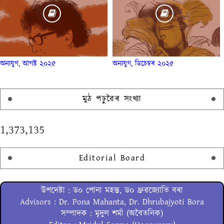
অন্যযুগ, আগষ্ট ২০২৫
অন্যযুগ, ডিচেম্বৰ ২০২৫
মুঠ পঢ়ুৱৈৰ সংখ্যা
1,373,135
Editorial Board
উপদেষ্টা : ড০ পোনা মহন্ত, ড০ ধ্ৰুৱজ্যোতি বৰা
Advisors : Dr. Pona Mahanta, Dr. Dhrubajyoti Bora
সম্পাদক : মৃদুল শৰ্মা (অবৈতনিক)