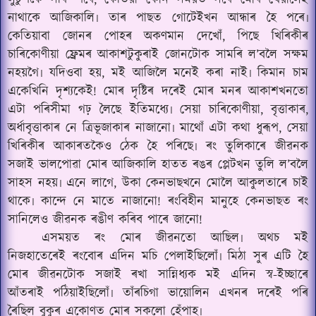
লুটুপকৈ সৰি পৰে, কেতিয়া কোন সময়ত সৰে মোৰ খেয়ালেই
নাথাকে আজিকালি৷ তাৰ পাছত গোটেইখন আন্ধাৰ হৈ পৰে৷
কেতিয়াবা জোনৰ পোহৰ অকণমান দেখোঁ, পিছে খিৰিকীৰ
চাৰিকোণীয়া ফ্ৰেমৰ আকাশটুকুৰাই জোনটোক সামৰি ল’বলৈ সক্ষম
নহয়গৈ৷ যদিওবা হয়, মই আজিলৈ মনেই কৰা নাই৷ কিমান চাম
একেখিনি দৃশ্যকেই! মোৰ দৃষ্টিৰ দৰেই মোৰ মনৰ আকাশখনতো
এটা পৰিসীমা গঢ় লৈছে ইতিমধ্যে৷ সেয়া চাৰিকোণীয়া, বৃত্তাকাৰ,
অৰ্ধাবৃত্তাকাৰ নে ত্ৰিভূজাকাৰ নাজানো৷ মাথোঁ এটা কথা ধুৰূপ, সেয়া
খিৰিকীৰ আকাৰতকৈও ঠেক
হৈ পৰিছে৷ ৰং তুলিকাৰে জীৱনক
সজাই ভালপোৱা মোৰ আজিকালি হাতত ৰঙৰ প্লেটখন তুলি ল’বলৈ
সাহস নহয়৷ এনে লাগে, উকা কেনভাছখনে মোলৈ আকুলতাৰে চাই
থাকে৷ কান্দে নে মাতে নাজানো! ৰংবিহীন মানুহে কেনভাছত ৰং
সানিলেও জীৱনক ৰঙীণ কৰিব পাৰে জানো!
এসময়ত ৰং মোৰ জীৱনতো আছিল৷ অথচ মই
নিজহাতেৰেই ৰংবোৰ এদিন মচি পেলাইছিলোঁ৷ মিঠা সুৰ এটি হৈ
মোৰ জীৱনটোক সজাই ৰখা সান্নিধ্যক মই এদিন স্ব-ইচ্ছাৰে
আঁতৰাই পঠিয়াইছিলোঁ৷ তাঁৰচিগা ভায়োলিন এখনৰ দৰেই পৰি
ৰৈছিল বুকুৰ একোণত মোৰ সকলো হেঁপাহ৷