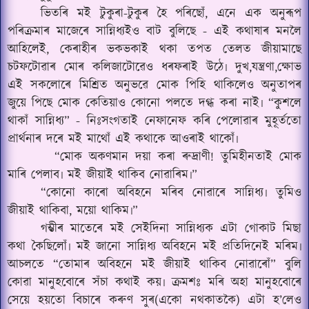
ভিতৰি মই টুকুৰা-টুকুৰ হৈ পৰিছোঁ, এনে এক অনুৰূপ
পৰিক্ৰমাৰ মাজেৰে সান্নিধ্যইও বাট বুলিছে - এই কথাষাৰ মনলৈ
আহিলেই, কেৰাহীৰ ভকভকাই থকা তপত তেলত জীয়ামাছে
চটফটোৱাৰ মোৰ কলিজাটোৱেও ধৰফৰাই উঠে৷ দুখ,যন্ত্ৰণা,ক্ষোভ
এই সকলোৰে মিশ্ৰিত অনুভৱে মোক পিহি থাকিলেও অনুতাপৰ
জুয়ে পিছে মোক কেতিয়াও কোনো পলতে দগ্ধ কৰা নাই৷ “কুশলে
থাকাঁ সান্নিধ্য” - নিঃসংগতাই নেফানেফ কৰি পেলোৱাৰ মুহূৰ্ততো
প্ৰাৰ্থনাৰ দৰে মই মাথোঁ এই কথাকে আওৰাই থাকোঁ৷
“মোক অকণমান দয়া কৰা ৰুদ্ৰাণী!
তুমিহীনতাই
মোক
মাৰি পেলাব৷ মই জীয়াই থাকিব নোৱাৰিম৷”
“কোনো কাৰো অবিহনে মৰিব নোৱাৰে সান্নিধ্য৷ তুমিও
জীয়াই থাকিবা, ময়ো থাকিম৷”
গম্ভীৰ মাতেৰে মই সেইদিনা সান্নিধ্যক এটা গোকাট মিছা
কথা কৈছিলোঁ৷ মই জানো সান্নিধ্য অবিহনে মই প্ৰতিদিনেই মৰিম৷
আচলতে “তোমাৰ অবিহনে মই জীয়াই থাকিব নোৱাৰোঁ” বুলি
কোৱা মানুহবোৰে সঁচা কথাই কয়৷ ক্ৰমশঃ মৰি অহা মানুহবোৰে
সেয়ে হয়তো বিচাৰে কৰুণ সুৰ(একো নথকাতকৈ) এটা হ’লেও