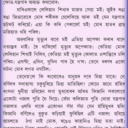
ক্ষোভ-যন্ত্ৰণাৰ অব্যক্ত কথাবোৰ৷
চাৰিওফালে লেলিহান শিখাৰ মাজত সেয়া মই৷ জুইৰ ৰঙা
ৰঙা জিভাবোৰে মোৰ শৰীৰক চেলেকিছে আৰু মই যেন যন্ত্ৰণাত
ছট্‌ফট্‌ কৰিছোঁ৷ এয়া কি কৰি পেলালোঁ মই! মোৰ হাতৰ ব্ৰাছ
মজিয়াত খহি পৰিল৷
অৱধাৰিত মৃত্যুৰ বাবে মই এতিয়া অপেক্ষা কৰাৰ বাদে
গত্যন্তৰ নাই৷ ৰৈ থাকিলোঁ মৃত্যুৰ অপেক্ষাত৷ কেতিয়া মোক
লেলিহান শিখাই গিলিব, কেতিয়া মই মৃত্যুৰ কোলাত প্ৰশান্তিৰে ঢলি
পৰিম৷ এঘণ্টা, এদিন, দুদিন পাৰ হৈ গ’ল৷ তেনে ধৰণৰ একো
ঘটনা মোৰ লগত নঘটিল৷
তেনেহ’লে কি ৰংবোৰেও মানুহৰ দৰে মিছা মাতে! নে
বৰ্ণিলৰ সদাহাস্য চকুযুৰিয়ে মিছা মাতিছিল? কোনে জানে হাঁহিৰ
ৰংসনা ধুনীয়া ছবিহেন লগা মুখবোৰৰ আঁৰত কিজানি সকলোৱে
একোটা গজাল পুতি থৈ দিয়ে৷ কেঁচা কলিজাত পুতি থোৱা যন্ত্ৰণাৰ
গজালত ওলমি থাকে একোখন সঁচা সঁচা যেন হাঁহিমুখৰ ছবি!
কিজানি বৰ্ণিলেও বুকুত কঢ়িয়াই ফুৰিছিল এটি গজাল! ছবিয়ে
আচলতে
ঠগা নাই মোক, ৰঙেও কাহানিও মিছা মতা নাই৷