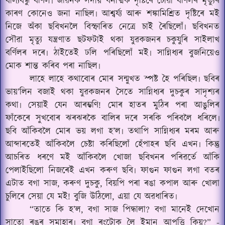
বাল্যবন্ধু বৰ্ণিল৷ জীৱনক সদায় ধনাত্মক দৃষ্টিৰে চোৱা বৰ্ণিলৰ মৃত্যুৰ
কাৰণ কোনেও জনা নাছিল৷ আশ্বৰ্য্য আৰু শঙ্কামিশ্ৰিত দৃষ্টিৰে মই
নিজে অঁকা ছবিখনলৈ বিস্ফাৰিত নেত্ৰে চাই ৰৈছিলোঁ৷ ছবিখনত
সৌৱা মৃত্যু যন্ত্ৰণাত ছটফটাই থকা যুৱকজনৰ চকুযুৰি সাইলাখ
বৰ্ণিলৰ দৰে৷ ঠাইতেই ঢলি পৰিছিলোঁ মই৷ সান্নিধ্যৰ বুজনিয়েও
মোক শান্ত কৰিব পৰা নাছিল৷
লাহে লাহে কথাবোৰ মোৰ সন্মুখত স্পষ্ট হৈ পৰিছিল৷ ছবিৰ
ভায়’লিন বজাই থকা যুৱকজনৰ সৈতে সান্নিধ্যৰ দুচকুৰ সাদৃশ্যৰ
কথা৷ সেয়াই যেন আৰম্ভণি! মোৰ হাতৰ মুঠিৰ পৰা আঙুলিৰ
ফাঁকেৰে সুখবোৰ ঝৰঝৰকৈ বালিৰ দৰে সৰকি পৰিবলৈ ধৰিলে৷
ছবি আঁকিবলৈ মোৰ ভয় লগা হ’ল৷ তথাপি সান্নিধ্যৰ মৰম আৰু
আব্দাৰতেই আঁকিবলৈ চেষ্টা কৰিছিলোঁ হেঁপাহৰ ছবি এখন৷ কিন্তু
আচৰিত ধৰণে মই আঁকিবলৈ খোজা ছবিখনৰ পৰিৱৰ্তে আঁকি
পেলাইছিলো নিজৰেই এখন কৰুণ ছবি৷ ফাগুন ফাগুন লগা বতৰ
এটাত বগা সাজ, কৰুণ দুচকু, বিয়পি পৰা ৰঙা কপাল আৰু খোলা
চুলিৰে সেয়া যে মই! বুজি উঠিলো, এয়া যে অৱধাৰিত৷
“তাতে কি হ’ল, বগা সাজ পিন্ধালা? বগা মানেই দেখোন
সাতো ৰঙৰ সমাহাৰ৷ বগা ৰংটোক লৈ ইমান আপত্তি কিয়?” -