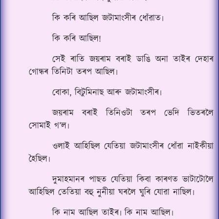
কি কৰি আছিল জটামাংসীৰ ধোঁৱাত৷
কি কৰি আছিল!
সেই ৰাতি জয়ৰাম বৰাই ডাঙি অনা তাইৰ দেহাৰ
গোন্ধৰ তিনিটা তৰপ আছিল৷
বোকা, বিটুমিনাছ আৰু জটামাংসীৰ৷
জয়ৰাম বৰাই তিনিওটা তৰপ ভেদি ভিতৰলৈ
সোমাই গ’ল৷
ওলাই আহিছিল যেতিয়া জটামাংসীৰ ধোঁৱা নাইকীয়া
হৈছিল৷
দুমাহমানৰ পাছত যেতিয়া কিবা কাৰণত ভাটাটোলৈ
আহিছিল তেতিয়া বহু নুনীয়া ঘৰলৈ ঘুৰি যোৱা নাছিল৷
কি নাম আছিল তাইৰ৷ কি নাম আছিল৷