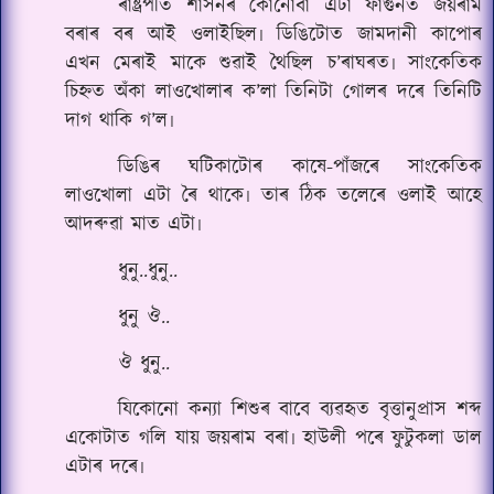
ৰাষ্ট্ৰপতি শাসনৰ কোনোবা এটা ফাগুনত জয়ৰাম
বৰাৰ বৰ আই ওলাইছিল৷ ডিঙিটোত জামদানী কাপোৰ
এখন মেৰাই মাকে শুৱাই থৈছিল চ’ৰাঘৰত৷ সাংকেতিক
চিহ্নত অঁকা লাওখোলাৰ ক’লা তিনিটা গোলৰ দৰে তিনিটি
দাগ থাকি গ’ল৷
ডিঙিৰ ঘটিকাটোৰ কাষে-পাঁজৰে সাংকেতিক
লাওখোলা এটা ৰৈ থাকে৷ তাৰ ঠিক তলেৰে ওলাই আহে
আদৰুৱা মাত এটা৷
ধুনু..ধুনু..
ধুনু ঔ..
ঔ ধুনু..
যিকোনো কন্যা শিশুৰ বাবে ব্যৱহৃত বৃত্তানুপ্ৰাস শব্দ
একোটাত গলি যায় জয়ৰাম বৰা৷ হাউলী পৰে ফুটুকলা ডাল
এটাৰ‌ দৰে৷