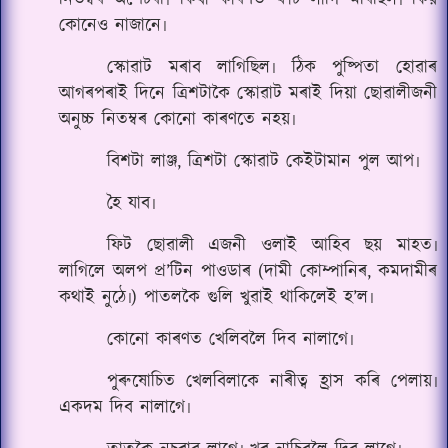
নিতম্বৰ অপেচৰী৷ কিবা কাৰণত ফাঁচ লাগি মৰিছিল৷ কিয়
কোনেও নাজানে৷
স্কোৱাট মৰাব লাগিছিল৷ ঠিক পুষ্পিতা হোৱাৰ
আগৰ‌পৰাই দিনে ত্ৰিশটাকৈ স্কোৱাট মৰাই দিয়া ছোৱালীজনী
অনুচ্চ নিতম্বৰ কোনো কাৰণতে নহয়৷
বিশটা লাঞ্জ, ত্ৰিশটা স্কোৱাট কেইটামান পুল আপ৷
হৈ যাব৷
ফিট ছোৱালী এজনী ওলাই আহিব ছয় মাহত৷
লাগিলে অলপ প্ৰ’টিন পাওডাৰ (দামী কোম্পানিৰ, কমদামীৰ
কথাই নুঠে৷) পাতলকৈ গুলি খুৱাই থাকিলেই হ’ল৷
কোনো কাৰণত খেলিবলৈ দিব নালাগে৷
পুৰুষোচিত খেলবিলাকে নাৰীত্ব হ্ৰাস কৰি পেলায়৷
একদম দিব নালাগে৷