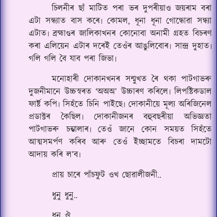
চিলনীৰ ছাঁ মাটিত পৰা ভৰ দুপৰীয়াও জয়ৰাম বৰা
এটা সন্ধ্যাত বাস কৰে৷ কোমল, ধূনা ধূনা গোন্ধোৱা সন্ধ্যা
এটাত৷ ব্ৰহ্মাণ্ডৰ জালিকাখনৰ কোনোবা অনামী গ্ৰহত বিচৰণ
কৰা এলিয়েন এটাৰ দৰেই তেওঁৰ আঙুলিবোৰ৷ সান্দ্ৰ দুহাত৷
গলি গলি বৈ যাব পৰা জিভা৷
মনোহাৰী দোকানখনৰ সন্মুখত ৰৈ থকা পাটগাভৰু
দুজনীমানে উচ্চস্বৰত ‘অঅঅ’ উচ্চাৰণ কৰিলে৷ লিপষ্টিকডাল
ফাৰ্ষ্ট কপি৷ সিহঁতে চিনি পাইছে৷ দোকানীয়ে মূল্য অৰিজিনেল
প্ৰডাক্টৰ কৈছিল৷ দোকানীজনৰ বহুবছৰীয়া অভিজ্ঞতা
পাটগাভৰু চম্ভালাৰ৷ তেওঁ জানে কোন সময়ত সিহঁতে
আত্মসমৰ্পণ কৰিব আৰু তেওঁ ইচ্ছামতে বিচৰা দামটো
আদায় কৰি ল’ব৷
প্ৰায় চাৰে পাঁচফুট ওখ ছোৱালীজনী..
ধুনু ধুনু..
ধুনু ঔ