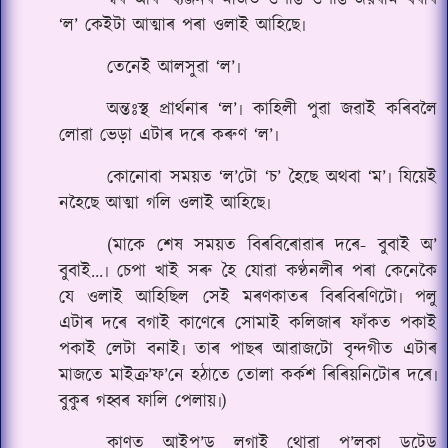
স্বৰ আৰু ব্যঞ্জনৰ মাজত ওপঙি ওপঙি জয়ৰাম বৰাৰ
‘ল’ কেইটা আত্মাৰ পৰা ওলাই আহিছে৷
তেনেই আলসুৱা ‘ল’৷
অন্তঃস্থ প্ৰাৰ্থনাৰ ‘ল’৷ কাহিলী পুৱা জৱাই কৰিবলৈ
লোৱা ভেড়া এটাৰ দৰে কৰুণ ‘ল’৷
কোনোবা সময়ত ‘ল’টো ‘চ’ হৈছে অথবা ‘ম’৷ যিয়েই
নহৈছে আত্মা গলি ওলাই আহিছে৷
(মাকে শেষ সময়ত বিৰবিৰোৱাৰ দৰে- বুবাই অ’
বুবাই...৷ চেপা খাই সৰু হৈ যোৱা কণ্ঠনলীৰ পৰা কেনেকৈ
যে ওলাই আহিছিল সেই মৰণকাতৰ বিৰবিৰণিটো৷ পলু
এটাৰ দৰে বগাই কাণেৰে সোমাই কলিজাৰ ফাঁকত পকাই
পকাই লেটা বনাই৷ তাৰ পাছৰ আৱাজটো বৃন্দগীত এটাৰ‌
মাজতে মাইক্ৰ’ফ’নে হঠাতে তোলা কৰ্কশ ৰিৰিয়নিটোৰ দৰে৷
বুকুৰ গহ্বৰ ফালি পেলায়৷)
কাণত আইপ’ড লগাই থোৱা প’লকা ডটেড