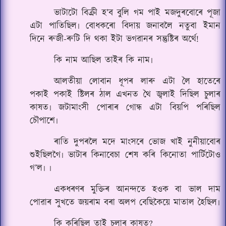
ভাটাটো বিক্ৰী হ’ব বুলি গম পাই মজদুৰবোৰে পূজা
এটা পাতিছিল৷ বোধকৰো বিদায় জনাবলৈ নতুবা ইমান
দিনে ৰুজী-ৰুটি দি থকা ইটা ভগৱানৰ সন্তুষ্টিৰ অৰ্থে!
কি নাম আছিল তাইৰ কি নাম৷
আলতী‌য়া লোবান ধূপৰ লাৰু এটা লৈ হাতেৰে
পকাই পকাই ষ্টিলৰ ঠাল এখনত থৈ জ্বলাই দিছিল চুলাৰ
কাষত৷ জটামাংসী পোৰাৰ গোন্ধ এটা বিয়পি পৰিছিল
চৌপাশে৷
ৰাতি দুপৰলৈ মদে মাংসৰে ভোজ খাই নুনীয়াবোৰ
শুইছিলগৈ৷ ভাটাৰ কিনাবেচা শেষ কৰি কিনোতা পাৰ্টিটোও
গ’ল৷ ৷
একধৰণৰ মুক্তিৰ আনন্দতে হ‌ওক বা ভাল দাম
পোৱাৰ সুখতে জয়ৰাম বৰা অলপ বেছিকৈ‌য়ে মাতাল হৈছিল৷
কি কৰিছিল তাই চুলাৰ কাষত?