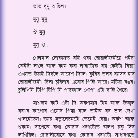
তাত ধুনু আছিল৷
মুনু মুনু
ঔ মুনু
মুনু ঔ..
গেলমাল দোকানত বহি থকা ছোৱালীজনীয়ে প‌ইচা
কেইটা ল’লে আৰু কাম কৰা ল’ৰাটোক বস্তু কেইটা ৰিক্সা
এখনত উঠাই দিবলৈ আদেশ দিলে৷ কুৰিৰ তলৰ বয়সৰ হ’ব
ছোৱালীজনী৷ ঢিলা চুৰিদাৰ এযোৰ পিন্ধি আছে৷ মটিয়া ৰঙৰ৷
চুলিখিনি টিপি টিপি নি পাছফালে খোপা এটা বান্ধি থৈছে৷
মাশ্বৰূম কাট এটা দি অকণমান টান আৰু উজ্জ্বল
বৰণৰ কাপোৰ এযোৰ পিন্ধা হলে তাইক বৰ ভাল দেখা
গ’লহেঁতেন৷ ভয়চ মড্যুলেচনটো তেনেই বেয়া৷ কৰ্কশ আৰু
শুকান৷ বাপেকে কথা কোৱাৰ ধৰণটোত অলপ চকু দিব
লাগিছিল৷ ছোৱালীবোৰে কথা কোৱাৰ ধৰণটো সাধাৰণতে