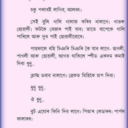
চকু পকাব‌ই লাগিব, আলবৎ৷
সেই বুলি গালি গালাজ কৰিব নালাগে৷ গাভৰু
ছোৱালী৷ ফটকৈ বেজাৰ পাই যাব৷ তাতে বাপেকে গালি
পাৰিলে আৰু দুখ পাই ছোৱালীবোৰে৷
পাছফালে বহি চিঞৰি চিঞৰি কৈ যাব লাগে- ছাগলী,
পাগলী আৰু ছোৱালী, আগত থাকিলে স্পীড একদম কমাই
দিবা ধুনু..
ক্লাট্ছ ডবাব নালাগে৷ ব্ৰেকত মিহিকৈ চাপ দিবা৷
ধুনু ধুনু..
ঔ ধুনু..
বুট এযোৰ কিনি দিব লাগে৷ পিঅ’ৰ লেডাৰৰ৷ পাৰ্পল
কালাৰৰ৷