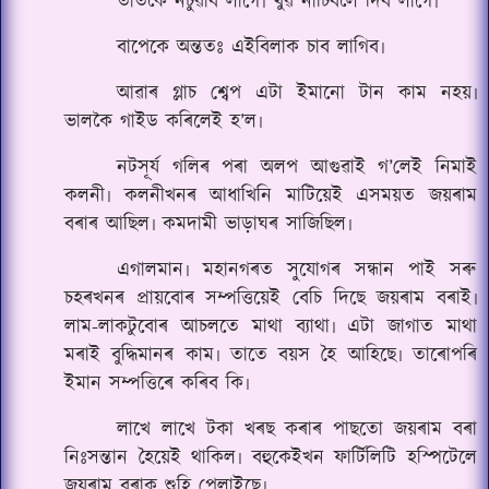
তাতকৈ নচুৱাব লাগে৷ খুৱ নাচিবলৈ দিব লাগে৷
বাপেকে অন্ততঃ এইবিলাক চাব লাগিব৷
আৱাৰ গ্লাচ শ্বেপ এটা ইমানো টান কাম নহয়৷
ভালকৈ গাইড কৰিলেই হ’ল৷
নটসূৰ্য গলিৰ পৰা অলপ আগুৱাই গ’লেই নিমাই
কলনী৷ কলনীখনৰ আধাখিনি মাটিয়েই এসময়ত জয়ৰাম
বৰাৰ আছিল৷ কমদামী ভাড়াঘৰ সাজিছিল৷
এগালমান৷ মহানগৰত সুযোগৰ সন্ধান পাই সৰু
চহৰখনৰ প্ৰায়বোৰ সম্পত্তিয়েই বেচি দিছে জয়ৰাম বৰাই৷
লাম-লাকটুবোৰ আচলতে মাথা ব্যাথা৷ এটা জাগাত মাথা
মৰাই বুদ্ধিমানৰ কাম৷ তাতে বয়স হৈ আহিছে৷ তাৰোপৰি
ইমান সম্পত্তিৰে কৰিব কি৷
লাখে লাখে টকা খৰছ কৰাৰ পাছতো জয়ৰাম বৰা
নিঃসন্তান হৈয়েই থাকিল৷ বহুকেইখন ফাৰ্টিলিটি হস্পিটেলে
জয়ৰাম বৰাক শুহি পেলাইছে৷