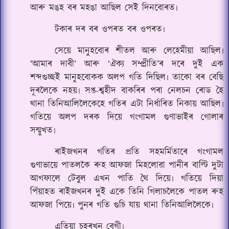
আৰু মঙহ বৰ মহঙা আছিল সেই দিনবোৰত৷
টকাৰ দৰ বৰ ওপৰত বৰ ওপৰত৷
সেয়ে মানুহবোৰ শীতল আৰু লেহেমীয়া আছিল৷
‘আমাৰ দাবী’ আৰু ‘ঐক্য সম্প্ৰীতি’ৰ দৰে দুই এক
শব্দগুচ্ছ‌ই মানুহবোকক অলপ গতি দিছিল৷ তাকো বৰ বেছি
দূৰলৈকে নহয়৷ সপ্ত-শ্বহীদ বাকৰিৰ পৰা নেলচন ৰোড হৈ
থানা তিনিআলিলৈকেহে গতিৰ এটা নিৰ্ধাৰিত নিকায় আছিল৷
গতিয়ে অলপ দৰক দিয়ে গংগামল গুণাভাইৰ গোলাৰ
সন্মুখত৷
ৰাইজখনৰ গতিৰ প্ৰতি সহমৰ্মিতাৰে গংগামল
গুণাভায়ে পাতলকৈ ৰুহ আফজা মিহলোৱা পানীৰ বাল্টি দুটা
আগফালে টেবুল এখন পাতি থৈ দিয়ে৷ গতিয়ে দিয়া
পিঁয়াহত ৰাইজখনৰ দুই একে তিনি গিলাচলৈকে পাতল ৰুহ
আফজা পিয়ে৷ পুনৰ গতি গুচি যায় থানা তিনিআলিলৈকে৷
এতিয়া চহৰখন বেগী৷