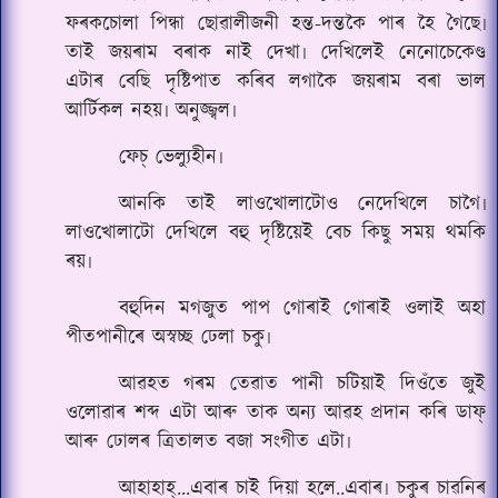
ফৰকচোলা পিন্ধা ছোৱালীজনী হন্ত-দন্তকৈ পাৰ ‌হৈ গৈছে৷
তাই জয়ৰাম বৰাক নাই দেখা৷ দেখিলেই নেনোচেকেণ্ড
এটাৰ বেছি দৃষ্টিপাত কৰিব লগাকৈ জয়ৰাম বৰা ভাল
আৰ্টিকল নহয়৷ অনুজ্জ্বল৷
ফেচ্ ভেল্যুহীন৷
আনকি তাই লাওখোলাটোও নেদেখিলে চাগৈ৷
লাওখোলাটো দেখিলে বহু দৃষ্টিয়েই বেচ কিছু সময় থমকি
ৰয়৷
বহুদিন মগজুত পাপ গোৰাই গোৰাই ওলাই অহা
পীতপানীৰে অস্বচ্ছ ঢেলা চকু৷
আৱহত গৰম তেৱাত পানী চটিয়াই দিওঁতে জুই
ওলোৱাৰ শব্দ এটা আৰু তাক অন্য আৱহ প্ৰদান কৰি ডাফ্
আৰু ঢোলৰ ত্ৰিতালত বজা সংগীত এটা৷
আহাহাহ্...এবাৰ চাই দিয়া হলে..এবাৰ৷ চকুৰ চাৱনিৰ