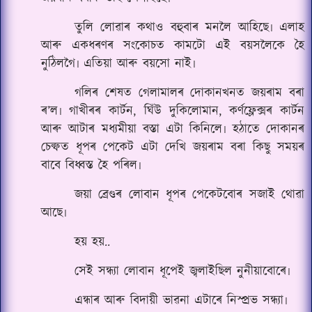
তুলি লোৱাৰ কথাও বহুবাৰ মনলৈ আহিছে৷ এলাহ
আৰু একধৰণৰ সংকোচত কামটো এই বয়সলৈকে হৈ
নুঠিলগৈ৷ এতিয়া আৰু বয়সো নাই৷
গলিৰ শেষত গেলামালৰ দোকানখনত জয়ৰাম বৰা
ৰ’ল৷ গাখীৰৰ কাৰ্টন, ঘিঁউ দুকিলোমান, কৰ্ণফ্লেক্সৰ কাৰ্টন
আৰু আটাৰ মধ্যমীয়া বস্তা এটা কিনিলে৷ হঠাতে দোকানৰ
চেল্ফত ধূপৰ পেকেট এটা দেখি জয়ৰাম বৰা কিছু সময়ৰ
বাবে বিধ্বস্ত হৈ পৰিল৷
জয়া ব্ৰেণ্ডৰ লোবান ধূপৰ পেকেটবোৰ সজাই থোৱা
আছে৷
হয় হয়..
সেই সন্ধ্যা লোবান ধূপেই জ্বলাইছিল নুনীয়াবোৰে৷
এন্ধাৰ আৰু বিদায়ী ভাৱনা এটাৰে নিস্প্ৰভ সন্ধ্যা৷