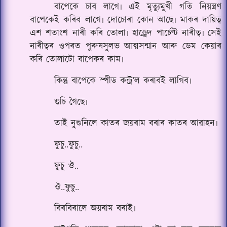
বাপেকে চাব লাগে৷ এই মৃত্যুমুখী গতি নিয়ন্ত্ৰণ
বাপেকেই কৰিব লাগে৷ দোচোৰা কোন আছে৷ মাকৰ দায়িত্ব
এশ শতাংশ নাৰী কৰি তোলা৷ হাণ্ড্ৰেদ পাৰ্চেণ্ট নাৰীত্ব৷ সেই
নাৰীত্বৰ ওপৰত পুৰুষসুলভ আত্মসন্মান আৰু ডেম কেয়াৰ
কৰি তোলাটো বাপেকৰ কাম৷
কিন্তু বাপেকে স্পীড কন্ট্ৰ’ল কৰাব‌ই লাগিব৷
গুচি গৈছে৷
তাই নুশুনিলে কাতৰ জয়ৰাম বৰাৰ কাতৰ আৱাহন৷
ফুচু..ফুচু..
ফুচু ঔ..
ঔ..ফুচু..
বিৰবিৰালে জয়ৰাম বৰাই৷