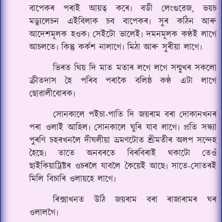
বাপেকৰ‌ পৰাই আয়ত্ব কৰে৷ বডী লেংগুৱেজ, ভয়চ
মড্যুলেচন এইবিলাক চব বাপেকৰ৷ সুৰ কঠিন আৰু
আদেশমূলক হওক৷ সেইটো ভালেই৷ দমনমূলক কণ্ঠই লাগে
আচলতে৷ কিন্তু কৰ্কশ নালাগে৷ মিঠা আৰু সুৰীয়া লাগে৷
ভিৰত থিয় দি মাত মতাৰ লগে লগে সন্মুখৰ সকলো
ক্ৰীতদাস হৈ পৰিব পৰাকৈ বলিষ্ঠ কণ্ঠ এটা লাগে
ছোৱালীবোৰক৷
সোনকালে প‌ইচা-পাতি দি জয়ৰাম বৰা দোকানখনৰ‌
পৰা ওলাই আহিল৷ সোনকালে ঘুৰি যাব লাগে৷ প্ৰতি সন্ধ্যা
পুৰণি চহৰখনলৈ দীঘলীয়া ভ্ৰমণটোত শ্ৰীমতীৰ অলপ সন্দেহ
হৈছে৷ তাতে অনবৰতে বিৰবিৰাই থকাটো তেওঁ
ছাইকিয়াট্ৰিষ্টৰ ওচৰলৈ যাবলৈ কৈয়েই আছে৷ সাতে-সোতৰ‌ই
মিলি বিচাৰি ওলায়হে লাগে৷
ৰিক্সাখনত উঠি জয়ৰাম বৰা ৰাজাৰামৰ ঘৰ
ওলালগৈ৷