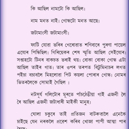
কি আছিল নামটো কি আছিল৷
নাম মনত নাই৷ গোন্ধটো মনত আছে৷
জটামাংসী জটামাংসী৷
ফাটি যোৱা ভৰিৰ গেৰোৱাত শণিবাৰে পুৰণা পায়েল
এযোৰ পিন্ধিছিল৷ গিৰিয়েকৰ শেষ স্মৃতি আছিল সেইযোৰ৷
সপ্তাহটো টিনৰ বাকচত ভৰাই থয়৷ বোকা বোকা গোন্ধ এটা
আছিল তাইৰ গাত৷ তাৰ ওপৰ তৰপত বিটুমিনাচৰ লগত
প‌ইচা বচাবলৈ মিহলোৱা পিট কয়লা পোৰাৰ গোন্ধ৷ নোমৰ
ভিতৰলৈকে সোমাই গৈছিল ৷
নটসূৰ্য গলিটোৰ মূৰতে পাঁচঠেঙীয়া গাই এজনী লৈ
ৰৈ আছিল এজনী জটাধাৰী মাইকী মানুহ৷
ঘোলা চকুৰে তাই প্ৰতিজন বাটৰুৱালৈ এনেকৈ
চাইছে যেন নৰকলৈ প্ৰৱেশ কৰিব খোজা পাপী আত্মা পাৰ