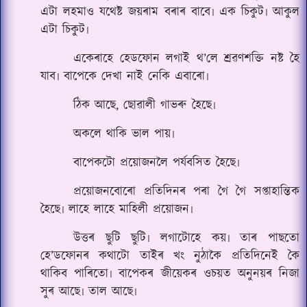
এটা লহমাও যথেষ্ট জয়ৰাম বৰাৰ বাবে৷ এক চিকুট৷ আকুল
এটা চিকুট৷
একেৰাহে হেডফোন লগাই থ’লে শ্ৰৱণশক্তি নষ্ট হৈ
যাব৷ বাপেকে দেখা নাই নেকি এবাৰো৷
ঠিক আছে, ছোৱালী গাভৰু হৈছে৷
অকলে থাকি ভাল‌ পায়৷
বাপেকটো প্ৰয়োজনলৈ পৰ্যবসিত হৈছে৷
প্ৰয়োজনবোৰো প্ৰতিদিনৰ পৰা গৈ গৈ সপ্তাহান্তিক
হৈছে৷ লাহে লাহে মাহিলী প্ৰয়োজন৷
উত্তৰ ছুটি ছুটি৷ লগাটোহে কয়৷ তাৰ পাছতো
হে’ডফোনৰ কথাটো তাইৰ খং নুঠাকৈ প্ৰতিদিনেই কৈ
থাকিব পাৰিতো৷ বাপেকৰ জীয়েকৰ ওচয়ত অনুনয়ৰ নিজা
সুৰ আছে৷ তাল আছে৷