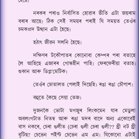
হৈছে৷
নৰকৰ পৰাও নিৰ্বাসিত হোৱাৰ ভীতি এটা জয়ৰাম
বৰাৰ আছে৷ ঠিক সেই সময়ৰ পৰাই যি সময়ত তেওঁৰ
চমকপ্ৰদ উত্থান এটা হৈছে৷
হঠাৎ জীৱন সলনি হৈছে৷
দক্ষিণৰ টকৌপাতৰ কোনোবা কেম্পৰ পৰা বতাহে
লৈ আহিছে এজাৰৰ গোন্ধহীন পাহি৷ ফেৰফেৰীয়া বতাহ৷
শুকান আৰু ডিপ্ল’মেটিক৷
তেওঁৰ চোতালত পেলাই দিছেহি৷ ৰঙা ৰঙা চৌপাশ৷
বহুতে কৈছে সেয়া তেজ৷
দুজনকৈ ভোটা মগজুৰ লিংকমেন যাৰ মেডুলা
অবলংগটাত নিতম্ব আৰু ৰঙা মদৰ বাদে অন্য একোৱেই
বাস নকৰে, চেৰা গুলীত (চেৰা গুলী চেৰা গুলী?? থ্ৰী নট থ্ৰী
বৃটিছ? চেভেন প‌ইণ্ট চেভেন এম এম৷ যিকোনো এটাই