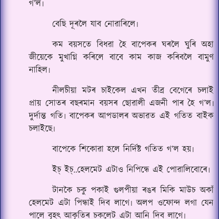
গ’ল৷
বেছি দূৰলৈ যাব নোৱাৰিলে৷
কম বয়সতে বিধৱা হৈ বাপেকৰ ঘৰলৈ ঘুৰি অহা
জীয়েকে মুখাগ্নি কৰিলে বাবে কাম কাজ কৰিবলৈ বামুণ
নাহিল৷
নীলচীয়া মটৰ চাইকেল এখন তীব্ৰ বেগেৰে চলাই
প্ৰায় সোতৰ বছৰমান বয়সৰ ছোৱালী এজনী পাৰ হৈ গ’ল৷
দুৰ্দান্ত গতি৷ বাপেকৰ আপডালৰ অভাৱত এই গতিত বাইক
চলাইছে৷
বাপেকে শিকোৱা হলে নিৰ্দিষ্ট গতিত গ’ল হয়৷
ইচ্ ইচ্..হেলমেট এটাও নিপিন্ধে এই পোৱালিবোৰে৷
টানকৈ চকু পকাই গুলপীয়া ৰঙৰ মিকি মাউচ অকাঁ
হেলমেট এটা পিন্ধাই দিব লাগে৷ অলপ ওফোন্দ লগা যেন
পালে বৃহৎ আকৃতিৰ চকলেট এটা আনি দিব লাগে৷