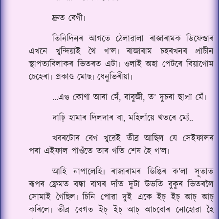
দ্ৰুত বেগী৷
তিনিদিনৰ আগতে ঠেলাৱালা ৰাজাৰামক ডিফেণ্ডাৰ
এখনে খুন্দিয়াই থৈ গ’ল৷ ৰাজাৰাম চহৰখনৰ প্ৰাচীন
স্থাপত্যবিলাকৰ ভিতৰত এটা৷ ওলাই অহা পেটৰে বিয়াগোম
চেহেৰা৷ প্ৰকাণ্ড মোছ৷ ধেনুভিৰীয়া৷
...এগু কোণা আৰা মেঁ, বাবুজী, ত’ দুচৰা ছাপ্ৰা মেঁ৷
দাঢ়ি হামাৰ দিলদাৰ বা, মহিলাঁয়ে খতৰে ম্যেঁ..
খবৰটোৰ বেগ খুৱেই তীব্ৰ আছিল যে সেইফালৰ
পৰা এইফাল পাওঁতে তাৰ গতি শেষ হৈ গ’ল৷
আহি নাপালেহি৷ ৰাজাৰামৰ ডিঙিৰ ক’লা সূতাত
ৰূপৰ ফ্ৰেমত বন্ধা বাঘৰ দাঁত দুটা উভতি বুকুৰ ভিতৰলৈ
সোমাই গৈছিল৷ চিনি পোৱা দুই একে ইচ্ ইচ্ আচ্ আচ্
কৰিলে৷ তীব্ৰ বেগত ইচ্ ইচ্ আচ্ আচবোৰ নোহোৱা হৈ