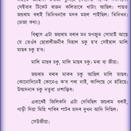
ঠাইতে আছিল৷ বাবাজী বুলিহে কোনেও সন্দেহ নকৰিলে৷
সেইবাৰ টিকেট ৰাজন কলিতাৰে খাটাং আছিল৷ পাছত
জয়ৰাম বৰাই তিনিখনকৈ মদৰ মহল পাইছিল৷ তিনিখন৷
চোজা কথা৷)
বিশ্বাস এটা জয়ৰাম বৰাৰ মন মগজুত সোমাই আছে
যে তেওঁৰ ছোৱালীজনীৰ যিহাল চকু হ’ব সেইহাল মালি
মাছৰ চকু হ’ব৷
মালি মাছৰ চকু, মালি মাছৰ চকু৷ মৰা বা জীয়া৷
জয়ৰাম বৰাৰ মাকৰ চকু আছিল মালি মাছৰ৷
কোনোদিনেই কোনেও ক’ব পৰা নাই, কান্দিছে নে হাঁহিছে৷
উন্মাদনাৰ চকু নতুবা প্ৰশান্তিৰ৷
এবাৰেই জিলিকনি এটা দেখিছিল জয়ৰাম বৰাই,
গাড়ী দিয়া মিহি পাৰিৰ পাটৰ চাদৰ দুখন আনি দিছিল৷
সেউজীয়া৷