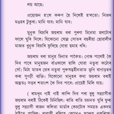
লয় আছে৷
প্ৰয়োজন হ’লে কৰুণ হৈ দিলেই হ’লতো৷ নিজৰ
মঙহৰ টুকুৰা৷ মানি যাব৷ মানি যাব৷
মুনুক বিচাৰি জয়ৰাম বৰা পুৰণা চিনেমা হলটোৰ
ফালে ঘুৰি দিলে৷ যিকোনো ষোল্ল সোতৰ বছৰীয়া ছোৱালীৰ
মাজত ধুনুক বিচাৰি ফুৰিছে যোৱা ছমাহ ধৰি৷
জয়ৰাম বৰা মানুহ চিনাত পাকৈত৷ গোন্ধ পালেই কৈ
দিব পাৰে মানুহজন বাঁওফালে হালি যোৱা নতুবা কঠোৰ
সোঁ৷ মিঠা মাতৰ চোৰ নতুবা পুৰুষত্বহীনতাত ভূগি বাগাড়ম্বৰ
কৰা সুগঢ়ী ব্যক্তি৷ যিকোনো মানুহৰ কথা জয়ৰাম বৰাই
অন্ততঃ সত্তৰ শতাংশ কৈ দিব পাৰে৷ প্ৰায়েই মিলি যায়৷
( ৰামধূন গাই গাই কান্দি দিব পৰা বুলু সন্ন্যাসীক
জয়ৰাম বৰাই ঠিকেই চিনিছিল৷ ৰাতি ৰাতি চচানত ঘুৰি ফুৰা
বুলু সন্ন্যাসী ৰাজন কলিতা মাৰ্ডাৰ কেচটোৰ সময়ত একদম