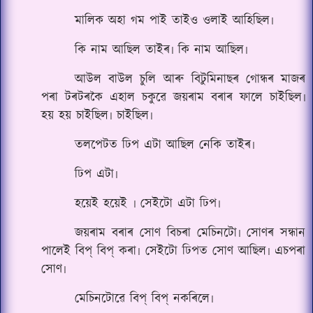
মালিক অহা গম পাই তাইও ওলাই আহিছিল৷
কি নাম আছিল তাইৰ৷ কি নাম আছিল৷
আউল বাউল চুলি আৰু বিটুমিনাছৰ গোন্ধৰ মাজৰ
পৰা টৰটৰকৈ এহাল চকুৱে জয়ৰাম বৰাৰ ফালে চাইছিল৷
হয় হয় চাইছিল৷ চাইছিল৷
তলপেটত ঢিপ এটা আছিল নেকি তাইৰ৷
ঢিপ এটা৷
হয়েই হয়েই ৷ সেইটো এটা ঢিপ৷
জয়ৰাম বৰাৰ সোণ বিচৰা মেচিনটো৷ সোণৰ সন্ধান
পালেই বিপ্ বিপ্ কৰা৷ সেইটো ঢিপত সোণ আছিল৷ এচপৰা
সোণ৷
মেচিনটোৱে বিপ্ বিপ্ নকৰিলে৷