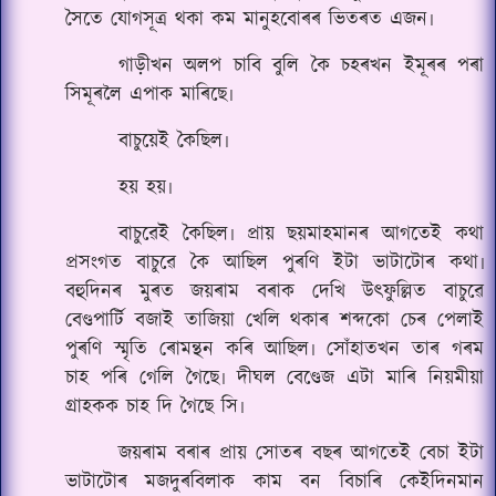
সৈতে যোগসূত্ৰ থকা কম মানুহবোৰৰ ভিতৰত এজন৷
গাড়ীখন অলপ চাবি বুলি কৈ চহৰখন ইমূৰৰ পৰা
সিমূৰলৈ এপাক মাৰিছে৷
বাচুয়েই কৈছিল৷
হয় হয়৷
বাচুৱেই কৈছিল৷ প্ৰায় ছয়মাহমানৰ আগতেই কথা
প্ৰসংগত বাচুৱে কৈ আছিল পুৰণি ইটা ভাটাটোৰ কথা৷
বহুদিনৰ মুৰত জয়ৰাম বৰাক দেখি উৎফুল্লিত বাচুৱে
বেণ্ডপাৰ্টি বজাই তাজিয়া খেলি থকাৰ শব্দকো চেৰ পেলাই
পুৰণি স্মৃতি ৰোমন্থন কৰি আছিল৷ সোঁহাতখন তাৰ গৰম
চাহ পৰি গেলি গৈছে৷ দীঘল বেণ্ডেজ এটা মাৰি নিয়মীয়া
গ্ৰাহকক চাহ দি গৈছে সি৷
জয়ৰাম বৰাৰ প্ৰায় সোতৰ বছৰ আগতেই বেচা ইটা
ভাটাটোৰ মজদুৰবিলাক কাম বন বিচাৰি কেইদিনমান