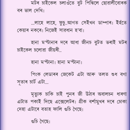
মটৰ চাইকেল চলাওঁতে বুট পিন্ধিলে ছোৱালীবোৰক
বৰ ভাল দেখি৷
...লাহে লাহে, ফুচু..আগত সেইখন ডাম্পাৰ৷ ইহঁতে
কেয়াৰ নকৰে৷ নিজেই সাৱধান হ’বা৷
হানা ম’ণ্টানাৰ দৰে আধা জীনচ বুটত ভৰাই মটৰ
চাইকেল চলোৱা জীয়ৰী..
হানা ম’ণ্টানা৷ হানা ম’ণ্টানা৷
পিংক লেডাৰৰ জেকেট এটা আৰু তলত শুধ বগা
সূতাৰ চাৰ্ট এটা...
মৃত্যুক চাকি চাই পুনৰ জী উঠাৰ অবালচন ধাৰণা
এটাত পকাই দিছে এক্সেলেটৰ৷ গ্ৰীক বৰ্শামুখৰ দৰে চোকা
দেহা এটাৰে বতাহ ফালি গুচি গৈছে৷
গুচি গৈছে৷