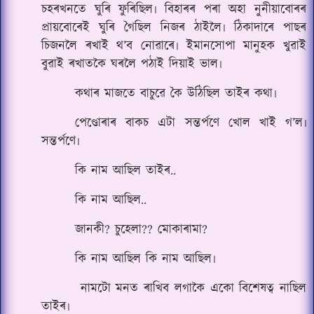
চহৰখনতে ঘুৰি ফুৰিছিল৷ বিহাৰৰ পৰা অহা নুনীয়াবোৰৰ
প্ৰায়বোৰেই ঘুৰি গৈছিল নিজৰ ঠাইলৈ৷ ঠিকাদাৰে পাছৰ
চিজনলৈ ৰখাই থ’ব নোৱাৰে৷ ইমানসোপা মানুহক খুৱাই
বুৱাই ৰখাতকৈ ঘৰলৈ পঠাই দিয়াই ভাল৷
কথাৰ মাজতে বাচুৱে কৈ উঠিছিল তাইৰ কথা৷
পেণ্ডোৰাৰ বাকচ এটা সন্তৰ্পণে খোল খাই গ’ল৷
সন্তৰ্পণে৷
কি নাম আছিল তাইৰ..
কি নাম আছিল..
জানকী? চুহেলা?? মোকাৰামা?
কি নাম আছিল কি নাম আছিল৷
নামটো মনত ৰাখিব লগাকৈ একো বিশেষত্ব নাছিল
তাইৰ৷