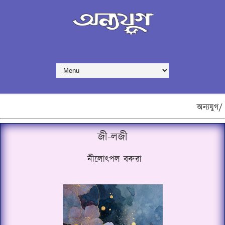
অন্যযুগ/
জী-লজী
নীলোৎপল বৰুৱা