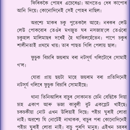
ফিৰিককৈ পোহৰ এচেৰেঙা৷ আগতেও ধেৰ‌ কাপোৰ
আনি দিয়ে৷ কোনোদিনেই সেই পোহৰ নাছিল৷
অৱশ্যে মাকৰ চকু পুতেকলৈ আহে৷ নৰকৰ লেউ
লেউ পোকবোৰ তেওঁৰ মগজুত ঘৰ নসজাহ’লে তেওঁৰো
চকুহাল মালিমাছৰ দৰেই হৈ থাকিলহেঁতেন৷ পাপে চকুৰ
শালীনতাই প্ৰথমে খায়৷ তাৰ পাছত গিলি পেলায় ছাল৷
ফুচুক বিচাৰি জয়ৰাম বৰা নটসূৰ্য গলিটোৰে সোমাই
গ’ল৷
যোৱা প্ৰায় ছয়টা মাহে জয়ৰাম বৰা প্ৰতিদিনেই
নটসূৰ্য গলিৰে ফুচুক বিচাৰি সোমাইছে৷
থানা তিনিআলিৰ বাচুৰ দোকানত চেনি বেছিকৈ দিয়া
চাহ একাপ আৰু ভজা কাবুলী বুট একপ্লেট খাইছে৷
চকচকীয়া নোট এখন উলিয়াই দিছে৷ প‌ইচা ঘুৰাই লোৱা
নাই৷ অৱশ্যে যি নোটেই নাথাকক, বাচুৰ পৰা কোনোদিনেই
প‌ইচা ঘুৰাই লোৱা নাই৷ বাচু পুৰণি মানুহ৷ এইখন চহৰৰ