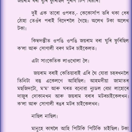
জয়ৰাম বৰা ঘুৰি ফুৰিছিল পুৰণি ঢিপ বিচাৰি৷
দুই এক তাৰো ওপৰত,- কেকোসাঁপ ভৰি থকা ধেৰ
ঠোহা তেওঁৰ পৰাই বিদেশলৈ গৈছে৷ অলেখ টকা অলেখ
টকা৷
কিম্বদন্তীত ওপঙি ওপঙি জয়ৰাম বৰা ঘুৰি ফুৰিছিল
ক’লা আৰু সোণালী বৰণ মটৰ চাইকেলত৷
এটা সাংকেতিক লাওখোলা লৈ৷
জয়ৰাম বৰাই কেতিয়াবাই এৰি থৈ যোৱা চহৰখনলৈ
তিনিটা বস্তু একেলগে আহিছিল৷ আহমদীয়া জামাতৰ
মছজিদটো, ম’ম’ আৰু ঘৰত বনোৱা ন্যুডল বেচা লাহোৰে
দাজুৰ দোকানখন আৰু জয়ৰাম বৰাৰ মটৰচাইকেলখন৷
ক’লা আৰু সোণালী ৰঙৰ মটৰ চাইকেলখন৷
নাছিল নাছিল৷
মানুহে কাষলৈ আহি পিটিকি পিটিকি চাইছিল৷ টকা