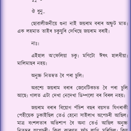
ঔ ধুনু..
ছোৱালীজনীয়ে শুনা নাই জয়ৰাম বৰাৰ অষ্ফুট মাত৷
এক লহমাত তাইৰ চকুযুৰি দেখিছে জয়ৰাম বৰাই৷
নাঃ৷
এইহাল অ’ফেলিয়া চকু৷ মণিটো ঈষৎ হালধীয়া৷
মালিমাছৰ নহয়৷
অনুচ্চ নিতম্বত বৈ পৰা চুলি৷
অৱশ্যে জয়ৰাম বৰাৰ জেনেটিকচত বৈ পৰা চুলি
আছে৷ গালত এটা দেখা নেদেখা ডিম্পলো বৰ বিৰল নহয়৷
জয়ৰাম বৰাৰ বিয়োগ পঁচিশ বছৰ বয়সত যিগৰাকী
পেহীয়েক ঢুকাইছিল তেওঁ হেনো সাইলাখ অপেচৰী আছিল৷
মাত্ৰ বংশলতাৰ অভিশাপ বৈ অনা তেওঁ আছিল অনুচ্চ