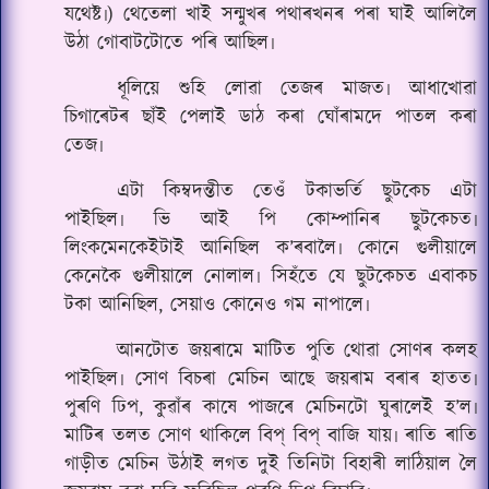
যথেষ্ট৷) থেতেলা খাই সন্মুখৰ পথাৰখনৰ পৰা ঘাই আলিলৈ
উঠা গোবাটটোতে পৰি আছিল৷
ধূলিয়ে শুহি লোৱা তেজৰ মাজত৷ আধাখোৱা
চিগাৰেটৰ ছাঁই পেলাই ডাঠ কৰা ঘোঁৰামদে পাতল‌ কৰা
তেজ৷
এটা কিম্বদন্তীত তেওঁ টকাভৰ্তি ছুটকেচ এটা
পাইছিল৷ ভি আই পি কোম্পানিৰ ছুটকেচত৷
লিংকমেনকেইটাই আনিছিল ক’ৰবালৈ৷ কোনে গুলীয়ালে
কেনেকৈ গুলীয়ালে নোলাল৷ সিহঁতে যে ছুটকেচত এবাকচ
টকা আনিছিল, সেয়াও কোনেও গম নাপালে৷
আনটোত জয়ৰামে মাটিত পুতি থোৱা সোণৰ কলহ
পাইছিল৷ সোণ বিচৰা মেচিন আছে জয়ৰাম বৰাৰ হাতত৷
পুৰণি ঢিপ, কুৱাঁৰ কাষে পাজৰে মেচিনটো ঘুৰালেই হ’ল৷
মাটিৰ তলত সোণ থাকিলে বিপ্ বিপ্ বাজি যায়৷ ৰাতি ৰাতি
গাড়ীত মেচিন উঠাই লগত দুই তিনিটা বিহাৰী লাঠিয়াল লৈ