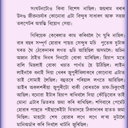
সংঘটনটোও কিবা বিশেষ নাছিল৷ জয়ৰাম বৰাৰ
উদণ্ড জীৱনচৰ্যাৰ কোনোবা এটা বিন্দুৰ সাধাৰণ আৰু সহজ
তলপেটৰ অস্বস্তি বিয়োগ সেয়া৷
গিৰিয়েক কেৰেলাত কাম কৰিবলৈ গৈ ঘুৰি নাহিল৷
বাৰ বছৰ সম্পূৰ্ণ হোৱাৰ পাছত সেন্দুৰ মচি
পুতেক দুটাক
ঘৰত থৈ ঠেকেদাৰৰ লগত গুচি আহিছিল অসমলৈ৷ অচিন
অজান ঠাইত দিনৰ দিনটো বোকা মাৰিছিল৷ হিচাপ মতে
বালি মিহলাই বোকা খচাত পাৰ্গত হৈ উঠিছিল৷ লাইন
লাইনকৈ বনাই দিয়া খেৰৰ জুপুৰীবিলাকৰে কোনোবা এটাত
তাই সোমাই লৈছিল৷ বহুতৰে পৰিয়াল লগতে আহিছিল৷
তাইৰ অকলশৰীয়া জুপুৰীটো বাকী বোৰতকৈ চাফ-চিকুণেই
আছিল৷ বনোৱা ইটাৰ হিচাপ ৰাখিবলৈ দিয়া কৌড়িবোৰ তাই
মোনা এটাৰ ভিতৰত জমা কৰি ৰাখিছিল৷ শণিবাৰে পেৰ্মেট
হোৱাৰ‌ পাছতে প‌ইছাকেইটা থিতাদহে ঠিকাদাৰৰ হাতত জমা
দিছিল৷ মাহটো শেষ হোৱাৰ লগে লগে ল’ৰা দুটালৈ
মানিঅৰ্ডাৰ কৰি দিবলৈ খাটনি জুৰিছিল৷