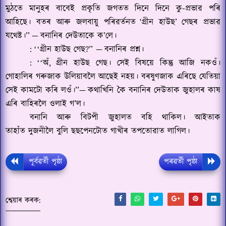
মুঠতে মানুহৰ বাবেই প্ৰকৃতি জগতত দিনে দিনে কু-প্ৰভাৱ পৰি
আহিছে। বতৰ আৰু জলবায়ু পৰিৱৰ্তনত
‘
গ্ৰীন হাউছ
’
গেছৰ প্ৰভাৱ
যথেষ্ট।’’
—
বনানিৰ দেউতাকে ক
’
লে।
:
গ্ৰীন হাউছ গেছ
?’’ —
বনানিৰ প্ৰশ্ন।
‘‘
:
অঁ
,
গ্ৰীন হাউছ গেছ। সেই বিষয়ে কিন্তু আজি নকওঁ।
‘‘
গোহালিৰ গৰুজাক উলিয়াবলৈ আছেই নহয়। বৰষুণজাক এৰিছে যেতিয়া
সেই কামটো কৰি লওঁ।’’
—
কথাখিনি কৈ বনানিৰ দেউতাক জুহালৰ কাষ
এৰি বাহিৰলৈ ওলাই গ
’
ল।
বনানি আৰু বিটপী জুহালত বহি থাকিল। আইতাক
তাহাঁত দুজনীলৈ বুলি ছছপেনটোত গাখীৰ তপতোৱাত লাগিল।
পূৰ্বৱৰ্তী পৃষ্ঠা
পৰৱৰ্তী পৃষ্ঠা
শ্বেয়াৰ কৰক: