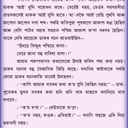
বনানিৰ দেউতাকৰ ঠিকেই মনত পৰিল আয়েকৰ কথা। তেওঁ
মাকক
‘
আই
’
বুলি সম্বোধন কৰে। তেৱেঁই নহয়
,
তেওঁৰ সমবয়সীয়া
প্ৰায়সকলেই মাকক
‘
আই
’
বুলি মাতে।
‘
মা
’-
তকৈ
‘
আই
’
বেছি পুৰণি আৰু
আপোন আপোন লগা শব্দ। পৰহি ৰাতিপুৱা পূবফালে আকাশ ৰঙা হৈছিল
আৰু বেলি পাটত বহাৰ সময়ত পশ্চিম আকাশ ক
’
লা বৰণৰ হৈছিল।
তাকে দেখি আয়েকে ডাকৰ বচন আওৰাইছিল
—
‘‘
উদয়ে সিন্দুৰ পশ্চিমে কালা।
তেৱে জানা বহু বাৰিষা মালা।।”
আমাৰ পৰম্পৰাগত কথাবোৰো
উ
লাই কৰিব পৰা কথা নহয়।
ডাকৰ বচনৰ বহু বৈজ্ঞানিক ভিত্তি আছে। বনানিৰ আইতাকে পৰহি
কোৱা ডাকৰ বচনফাকি তাৰেই উদাহৰণ।
:
কালি আমাক বতৰৰ কথা ক
’
ম বুলি কৈছিল নহয়!’’
—
মাক-
‘‘
পুতেকৰ মুখত বতৰৰ কথা শুনি শুনি তাৰ মাজতে বনানিয়ে মাত
লগালে।
:
ক
’
ম ৰ
’
বা।’’
—
দেউতাকে ক
’
লে।
‘‘
:
ক
’
ম নহয়
,
কওক
।
এতিয়াই।’’
—
বনানি সহজে এৰি দিয়া
‘‘
ভকতনী নহয়।