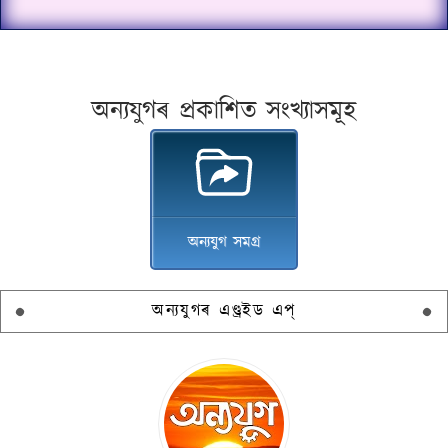
অন্যযুগৰ প্ৰকাশিত সংখ্যাসমূহ
অন্যযুগ সমগ্ৰ
অন্যযুগৰ এণ্ড্ৰইড এপ্