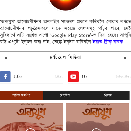
‘অন্যযুগ’ আলোচনীখনৰ অনলাইন সংস্কৰণ প্ৰকাশ কৰিবলৈ লোৱাৰ লগতে
আলোচনীখনৰ পঢ়ুৱৈসকলে যাতে সহজে লেখাসমূহ পঢ়িব পাৰে, সেই
সুবিধাৰ্থে এটি এণ্ড্ৰইড এপো ‘Google Play Store’-ত দিয়া হৈছে৷ আপুনি
যদি এপ্‌টো ইন্‌ষ্টল কৰা নাই, তেন্তে ইন্‌ষ্টল কৰিবলৈ
ইয়াত ক্লিক্ কৰক
ছ'চিয়েল মিডিয়া
2.5k+
15+
Likes
Subscribes
অধিক জনপ্ৰিয়
শেহতীয়া
শিতান