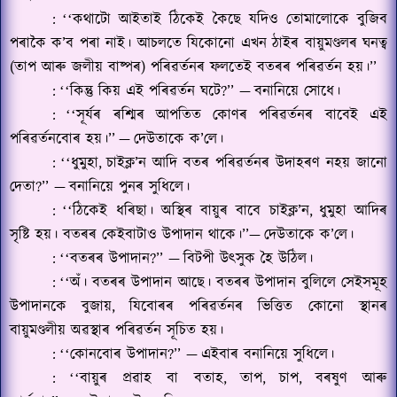
:
কথাটো আইতাই ঠিকেই কৈছে যদিও তোমালোকে বুজিব
‘‘
পৰাকৈ ক
’
ব পৰা নাই। আচলতে যিকোনো এখন ঠাইৰ বায়ুমণ্ডলৰ ঘনত্ব
(তাপ আৰু জলীয় বাষ্পৰ) পৰিৱৰ্তনৰ ফলতেই বতৰৰ পৰিৱৰ্তন হয়।’’
:
কিন্তু কিয় এই পৰিৱৰ্তন ঘটে
?’’ —
বনানিয়ে সোধে।
‘‘
:
সূৰ্যৰ ৰশ্মিৰ আপতিত কোণৰ পৰিৱৰ্তনৰ বাবেই এই
‘‘
পৰিৱৰ্তনবোৰ হয়।’’
—
দেউতাকে ক
’
লে।
:
ধুমুহা
,
চাইক্ল’ন আদি বতৰ পৰিৱৰ্তনৰ উদাহৰণ নহয় জানো
‘‘
দেতা
?’’ —
বনানিয়ে পুনৰ সুধিলে।
:
ঠিকেই ধৰিছা। অস্থিৰ বায়ুৰ বাবে চাইক্ল’ন
,
ধুমুহা আদিৰ
‘‘
সৃষ্টি হয়। বতৰৰ কেইবাটাও উপাদান থাকে।’’
—
দেউতাকে ক
’
লে।
:
বতৰৰ উপাদান
?’’ —
বিটপী উৎসুক হৈ উঠিল।
‘‘
:
অঁ। বতৰৰ উপাদান আছে। বতৰৰ উপাদান বুলিলে সেইসমূহ
‘‘
উপাদানকে বুজায়
,
যিবোৰৰ পৰিৱৰ্তনৰ ভিত্তিত কোনো স্থানৰ
বায়ুমণ্ডলীয় অৱস্থাৰ পৰিৱৰ্তন সূচিত হয়।
:
কোনবোৰ উপাদান
?’’ —
এইবাৰ বনানিয়ে সুধিলে।
‘‘
:
বায়ুৰ প্ৰৱাহ বা বতাহ
,
তাপ
,
চাপ
,
বৰষুণ আৰু
‘‘