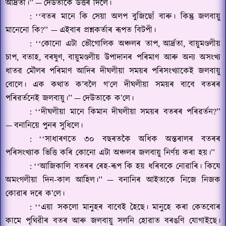
আৰ্দ্ৰতা।’’
—
দেউতাকে উত্তৰ দিলে।
:
বতৰ মানে কি সেয়া অলপ বুজিছোঁ বাৰু। কিন্তু জলবায়ু
‘‘
মানেনো কি
?’’ —
এইবাৰ প্ৰশ্নকৰ্তাৰ ৰূপত বিটপী।
:
কোনো এটা ভৌগোলিক অঞ্চলৰ তাপ
,
আৰ্দ্ৰতা
,
বায়ুমণ্ডলীয়
‘‘
চাপ
,
বতাহ
,
বৰষুণ
,
বায়ুমণ্ডলীয় উপাদানৰ পৰিমাণ আৰু অন্য অসংখ্য
ধাতৱ মৌলৰ পৰিমাণ আদিৰ দীঘলীয়া সময়ৰ পৰিসংখ্যাকেই জলবায়ু
বোলে। এক কথাত ক
’
বলৈ গ
’
লে দীঘলীয়া সময়ৰ বাবে বতৰৰ
পৰিৱৰ্তনেই জলবায়ু।’’
—
দেউতাকে ক
’
লে।
:
দীঘলীয়া মানে কিমান দীঘলীয়া সময়ৰ বতৰৰ পৰিৱৰ্তন
?’’
‘‘
—
বনানিয়ে পুনৰ সুধিলে।
:
সাধাৰণতে ৩০ বছৰতকৈ অধিক অন্তৰালৰ বতৰৰ
‘‘
পৰিসংখ্যাক ভিত্তি কৰি কোনো এটা অঞ্চলৰ জলবায়ু নিৰ্ণয় কৰা হয়।’’
:
আজিকালি বতৰৰ ৰেহ-ৰূপ কি হয় ধৰিবকে নোৱাৰি। কিযে
‘‘
অমংগলীয়া দিন-কাল আহিল।’’
—
বনানিৰ আইতাকে নিজে নিজক
কোৱাৰ দৰে ক
’
লে।
:
এয়া সকলো মানুহৰ বাবেই হৈছে। মানুহে কৰা কেতবোৰ
‘‘
কামে পৃথিৱীৰ বতৰ আৰু জলবায়ু সলনি হোৱাত বৰঙণি যোগাইছে।