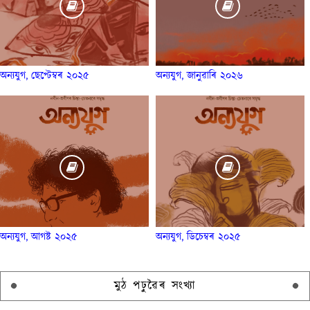
অন্যযুগ, ছেপ্টেম্বৰ ২০২৫
অন্যযুগ, জানুৱাৰি ২০২৬
অন্যযুগ, আগষ্ট ২০২৫
অন্যযুগ, ডিচেম্বৰ ২০২৫
মুঠ পঢ়ুৱৈৰ সংখ্যা