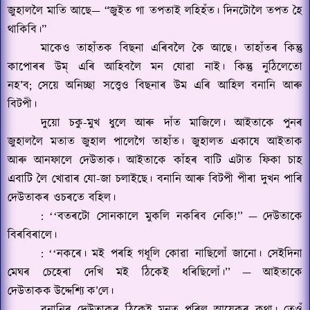
জুহাললৈ মাতি আছে
— “
জুইত গা তপতাই লহিহঁত। দিনটোলৈ তপত হৈ
থাকিবি।”
মাকেও তাহাঁতক বিছনা এৰিবলৈ কৈ আছে। তাহাঁতৰ কিন্তু
কাপোৰৰ উম্ এৰি আহিবলৈ মন যোৱা নাই। কিন্তু নুঠিলেতো
নহ
’
ব
;
সেয়ে অনিচ্ছা সত্ত্বেও বিছনাৰ উম এৰি আহিল বনানি আৰু
বিটপী।
দুয়ো চকু-মুখ ধুলে আৰু দাঁত মাজিলে। আইতাকে পুনৰ
জুহাললৈ মতাত জুহাল পালেগৈ তাহাঁত। জুহালত একাষে আইতাক
আৰু আনফালে দেউতাক। আইতাকে কাঁহৰ বাটি‍ এটাত ফিকা চাহ
এবাটি লৈ খোৱাৰ যো-জা চলাইছে। বনানি আৰু বিটপী পীৰা দুখন পাৰি
দেউতাকৰ ওচৰতে বহিল।
:
বতৰটো সোনকালে মুকলি নকৰিব নেকি!’’
—
দেউতাকে
‘‘
বিৰবিৰালে।
:
নকৰে। মই পৰহি
গ
ধূলি কোৱা নাছিলোঁ জানো। সেইদিনা
‘‘
মেঘৰ চেহেৰা দেখি মই ঠিকেই ধৰিছিলোঁ।’’
—
আইতাকে
দেউতাকক
উদ্দেশ্যি
ক
’
লে।