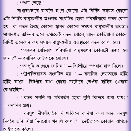
:
শুনা তেন্তে।’’
‘‘
সাধাৰণভাৱে ক
’
বলৈ হ
’
লে কোনো এটা নিৰ্দিষ্ট সময়ত কোনো
এটা নিৰ্দিষ্ট বায়ুমণ্ডলীয় অঞ্চলত সংঘটিত হোৱা পৰিঘটনাকে বতৰ বোলা
হয়। বা বতৰ হৈছে কোনো স্থানৰ কোনো সময়ৰ বায়ুমণ্ডলীয় অৱস্থা।
সাধাৰণত এদিনৰ এনে তথ্যকেই বতৰ বোলে
,
আৰু কেতিয়াবা কোনো
নিৰ্দিষ্ট এলেকাৰ কম সময়ৰ বায়ুমণ্ডলীয় অৱস্থাকো বতৰ বোলা হয়।
:
বতৰৰ বেছিভাগ পৰিঘটনা বায়ুমণ্ডলৰ কোনটো স্তৰত হয়
‘‘
জানা
?’’ —
বনানিৰ দেউতাকে সোধে।
:
আপুনি ক
’
লেহে জানিম।’’
—
বিটপীয়ে তপৰাই মাত দিলে।
‘‘
:
ট্ৰপ
’
স্ফিয়াৰত সংঘটিত হয়।’’
—
বনানিৰ দেউতাকে হাঁহি
‘‘
হাঁহি ক
’
লে। বিটপীৰ কথা কোৱা ঢংটোৱে তেওঁক হাঁহিৰ খোৰাক
যোগাইছিল।
:
বতৰ সলনি বা পৰিৱৰ্তন হোৱা বুলি কিদৰে জনা যায়
?’’
‘‘
—
বনানিৰ প্ৰশ্ন।
:
বৰষুণ দীঘলীয়াকৈ দি থাকিলে বাৰিষা কাল আৰু বৰষুণ
‘‘
দিবলৈ এৰি দিয়া দিনবোৰ খৰালি কাল।’’
—
দেউতাকে কোৱাৰ আগতে
আইতাকে ক
’
লে।