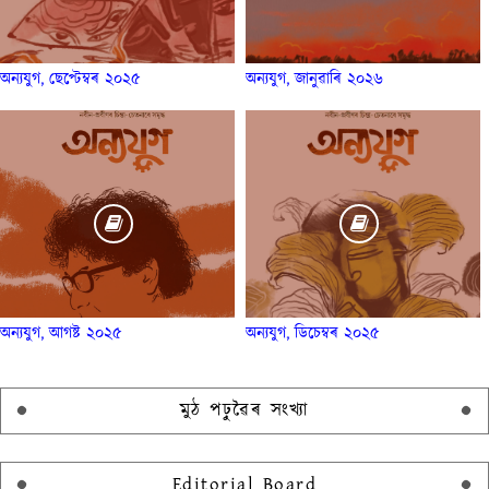
অন্যযুগ, ছেপ্টেম্বৰ ২০২৫
অন্যযুগ, জানুৱাৰি ২০২৬
অন্যযুগ, আগষ্ট ২০২৫
অন্যযুগ, ডিচেম্বৰ ২০২৫
মুঠ পঢ়ুৱৈৰ সংখ্যা
Editorial Board