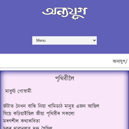
অন্যযুগ/
পৃথিৱীলৈ
মাধুৰ্য্য গোস্বামী
জঁটাত নৈখন বান্ধি নিয়া খামিডাঠ মানুহ এজন আছিল
যিয়ে কঢ়িয়াইছিল জীয়া পৃথিৱীৰ সকলো
মৰণশীল কথাকবিতা