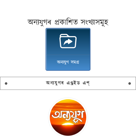
অন্যযুগৰ প্ৰকাশিত সংখ্যাসমূহ
অন্যযুগ সমগ্ৰ
অন্যযুগৰ এণ্ড্ৰইড এপ্