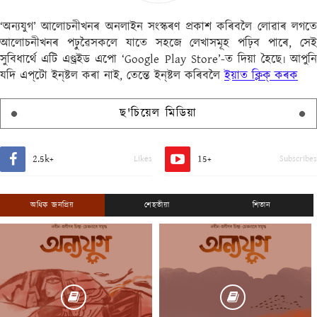
‘অন্যযুগ’ আলোচনীখনৰ অনলাইন সংস্কৰণ প্ৰকাশ কৰিবলৈ লোৱাৰ লগতে
আলোচনীখনৰ পঢ়ুৱৈসকলে যাতে সহজে লেখাসমূহ পঢ়িব পাৰে, সেই
সুবিধাৰ্থে এটি এণ্ড্ৰইড এপো ‘Google Play Store’-ত দিয়া হৈছে৷ আপুনি
যদি এপ্‌টো ইন্‌ষ্টল কৰা নাই, তেন্তে ইন্‌ষ্টল কৰিবলৈ
ইয়াত ক্লিক্ কৰক
ছ'চিয়েল মিডিয়া
2.5k+
15+
Likes
Subscribes
অধিক জনপ্ৰিয়
শেহতীয়া
শিতান