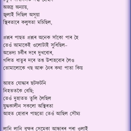
চকুৰ দাবানলত দগ্ধ হৈছিল
অজস্ৰ অন্যায়,
জ্বলাই দিছিল অসূয়া
স্থিৰতাৰে কলুষতা মচিছিল,
প্ৰশ্নৰ পাছত প্ৰশ্নৰ অনেক সাঁকো পাৰ হৈ
তেওঁ আমাকেই ওলোটাই সুধিছিল–
অভেদ্য চৰ্বীৰ দৰে দুখবোৰ,
গলিত ধাতুৰ দৰে তপ্ত উশাহবোৰ লৈও
তোমালোকে গছ আৰু নৈৰ কথা পাতা কিয়
আহত যোদ্ধাৰ ছটফটনি
নিহততকৈ বেছি;
তেওঁ দুহাতত তুলি লৈছিল
যুদ্ধকালীন সকলো অস্থিৰতা
আহত হোৱাৰ পাছতো তেওঁ আছিল সৌম্য
লানি লানি বৃক্ষৰ সেমেকা আন্ধাৰৰ পৰা ওলাই