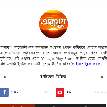
‘অন্যযুগ’ আলোচনীখনৰ অনলাইন সংস্কৰণ প্ৰকাশ কৰিবলৈ লোৱাৰ লগতে
আলোচনীখনৰ পঢ়ুৱৈসকলে যাতে সহজে লেখাসমূহ পঢ়িব পাৰে, সেই
সুবিধাৰ্থে এটি এণ্ড্ৰইড এপো ‘Google Play Store’-ত দিয়া হৈছে৷ আপুনি
যদি এপ্‌টো ইন্‌ষ্টল কৰা নাই, তেন্তে ইন্‌ষ্টল কৰিবলৈ
ইয়াত ক্লিক্ কৰক
ছ'চিয়েল মিডিয়া
2.5k+
15+
Likes
Subscribes