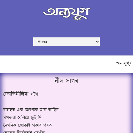
অন্যযুগ/
নীল সাগৰ
জ্যোতিনীলিমা গগৈ
বতাহত এক আৰণ্যক মায়া আছিল
পথৰুৱা বেলিয়ে জুই দি
নৈখনিক জোকাই থকাৰ পৰত