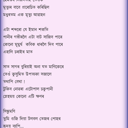
হেমন্তৰ নিৰ্জনতাই তেওঁক
মৃত্যুৰ বাবে প্ৰৰোচিত কৰিছিল
মধুৰতম এক মৃত্যু আৱাহন
এটা শব্দৰো যে ইমান শকতি
পানীৰ গভীৰলৈ এটা বাট সাজিব পাৰে
কোনো মূমুৰ্ষ
কবিক ধাৰলৈ দিব পাৰে
এহালি চৰাইৰ মাত
সাত সাগৰ বুৰিয়াই অনা যত মাণিকেৰে
তেওঁ কুসুমিত উপত্যকা সজালে
তথাপি বেথা !
টুকিব নোৱৰা এটোপাল চকুপানী
স্নেহময় কোনো এটি ক্ষণৰ
সিন্ধুমণি
তুমি গুজি দিয়া টলবল তেজৰ পোহৰ
হৃদয় ব্যাপি...