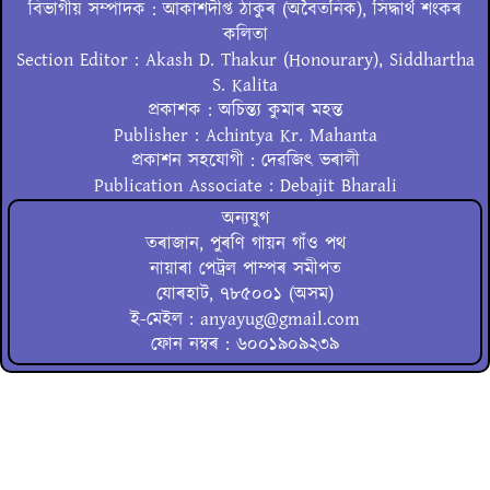
বিভাগীয় সম্পাদক : আকাশদীপ্ত ঠাকুৰ (অবৈতনিক), সিদ্ধাৰ্থ শংকৰ
কলিতা
Section Editor : Akash D. Thakur (Honourary), Siddhartha
S. Kalita
প্ৰকাশক : অচিন্ত্য কুমাৰ মহন্ত
Publisher : Achintya Kr. Mahanta
প্ৰকাশন সহযোগী : দেৱজিৎ ভৰালী
Publication Associate : Debajit Bharali
অন্যযুগ
তৰাজান, পুৰণি গায়ন গাঁও পথ
নায়াৰা পেট্ৰল পাম্পৰ সমীপত
যোৰহাট, ৭৮৫০০১ (অসম)
ই-মেইল : anyayug@gmail.com
ফোন নম্বৰ : ৬০০১৯০৯২৩৯