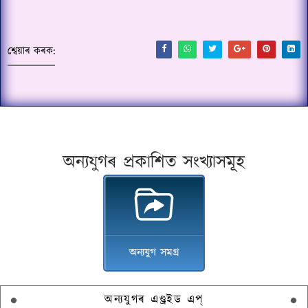
শ্বেয়াৰ কৰক:
অন্যযুগৰ প্ৰকাশিত সংখ্যাসমূহ
অন্যযুগ সমগ্ৰ
অন্যযুগৰ এণ্ড্ৰইড এপ্