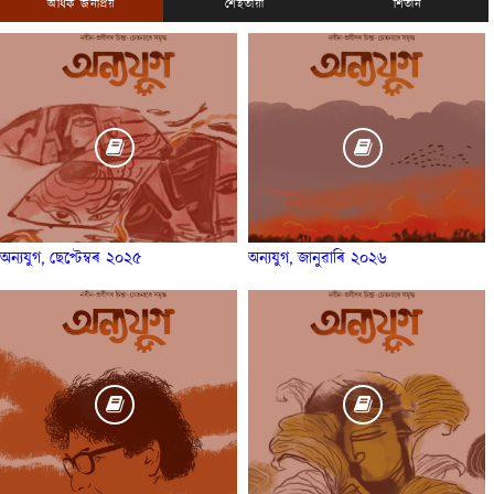
অধিক জনপ্ৰিয়
শেহতীয়া
শিতান
অন্যযুগ, ছেপ্টেম্বৰ ২০২৫
অন্যযুগ, জানুৱাৰি ২০২৬