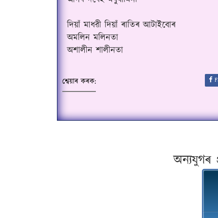
আগৰ দৰেই মধুযামিনী
দিয়াঁ মাধৱী দিয়াঁ ৰাতিৰ আটাইবোৰ
অমলিন মলিনতা
অশালীন শালীনতা
F
শ্বেয়াৰ কৰক:
অন্যযুগৰ 