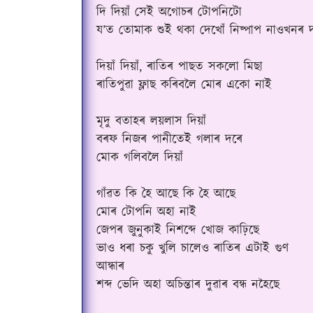
দি দিয়াঁ সেই অগোচৰ টোপনিটো
য’ত তোমাক শুই থকা দেখোঁ নিষ্পাপ নাওখনৰ 
দিয়াঁ দিয়াঁ, ৰাতিৰ পাছত সকলো মিছা
ৰাতিপুৱা ফ্লাছ কৰিবলৈ মোৰ একো নাই
মৃদু বতাহৰ লয়লাস দিয়াঁ
বৰফ নিজৰ পানীতেই গলাৰ দৰে
মোক গলিবলৈ দিয়াঁ
গাঁৱত কি হৈ আছে কি হৈ আছে
মোৰ টোপনি অহা নাই
জেপৰ জুনুকাই নিশব্দে খোজ কাঢ়িছে
ভাও ধৰা চকু খুলি চালেও ৰাতিৰ এটাই গুণ
আন্ধাৰ
শব্দ ভেদি অহা অচিন্তাৰ দুৱাৰ বন্ধ নহৈছে