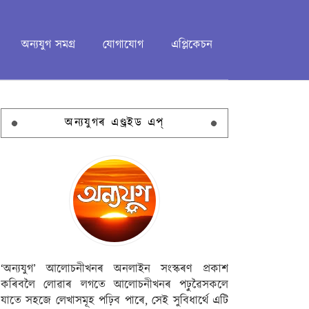
অন্যযুগ সমগ্ৰ
যোগাযোগ
এপ্লিকেচন
অন্যযুগৰ এণ্ড্ৰইড এপ্
‘অন্যযুগ’ আলোচনীখনৰ অনলাইন সংস্কৰণ প্ৰকাশ
কৰিবলৈ লোৱাৰ লগতে আলোচনীখনৰ পঢ়ুৱৈসকলে
যাতে সহজে লেখাসমূহ পঢ়িব পাৰে, সেই সুবিধাৰ্থে এটি