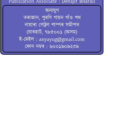
Publication Associate : Debajit Bharali
অন্যযুগ
তৰাজান, পুৰণি গায়ন গাঁও পথ
নায়াৰা পেট্ৰল পাম্পৰ সমীপত
যোৰহাট, ৭৮৫০০১ (অসম)
ই-মেইল : anyayug@gmail.com
ফোন নম্বৰ : ৬০০১৯০৯২৩৯