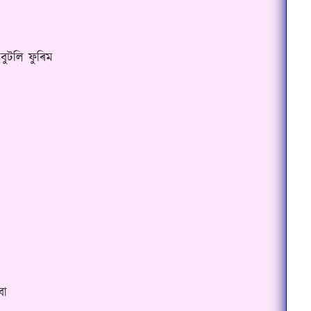
বুটলি ফুৰিম
বা