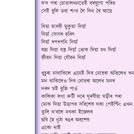
ৰ’দ পৰা চোতালখনতেই বৰষুণো পৰিব
সেই বুলি ডবা শংখ লৈ দিন ৰৈ আছে
দিয়া মাধৱী মুকুতা দিয়াঁ
দিয়াঁ সোণৰ হৰিণ
দিয়াঁ ধপধপনি দিয়াঁ
অন্ন দিয়া বস্ত্ৰ দিয়াঁ ভোক দিয়া চখ দিয়াঁ
জীৱন দিয়া যৌৱন দিয়াঁ
খুচুৰা নাথাকিলে এনেই দিব নোৱৰা অভিলেখ ধ
মন থাকিলেও দিব নোৱৰা অলেখ মনৰ
দৰদ মই বুজি পাওঁ
কালিকা লগা ৰুটী দৰে ঘূৰণীয়া ঘড়ীৰ পৰা
মোক দিয়া উত্তাপৰ সবিশেষ থকা পেইণ্টিং এখন
তুলি থ’বলৈ নথকা ইজেলৰ
ছবি হৈ নুঠা ৰঙৰ অৱশেষ
একো নাই