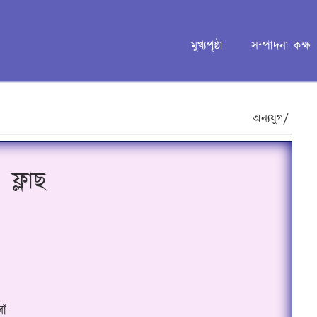
মুখ্যপৃষ্ঠা
সম্পাদনা কক্ষ
অন্যযুগ/
ফ্লাছ
োঁ