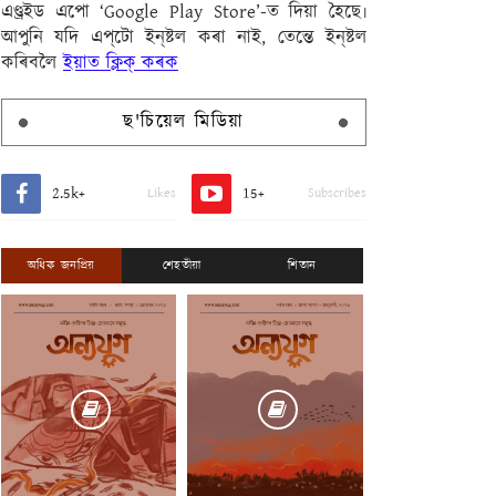
এণ্ড্ৰইড এপো ‘Google Play Store’-ত দিয়া হৈছে৷
আপুনি যদি এপ্‌টো ইন্‌ষ্টল কৰা নাই, তেন্তে ইন্‌ষ্টল
কৰিবলৈ
ইয়াত ক্লিক্ কৰক
ছ'চিয়েল মিডিয়া
2.5k+
15+
Likes
Subscribes
অধিক জনপ্ৰিয়
শেহতীয়া
শিতান