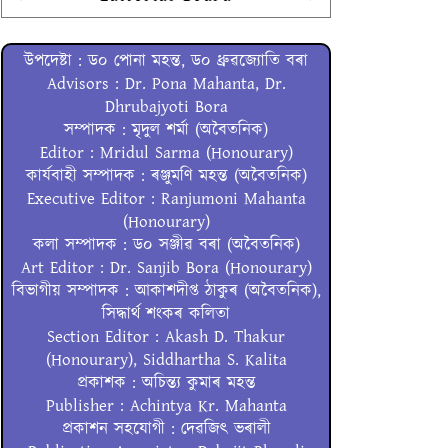
উপদেষ্টা : ড০ পোনা মহন্ত, ড০ ধ্ৰুৱজ্যোতি বৰা
Advisors : Dr. Pona Mahanta, Dr.
Dhrubajyoti Bora
সম্পাদক : মৃদুল শৰ্মা (অবৈতনিক)
Editor : Mridul Sarma (Honourary)
কাৰ্যবাহী সম্পাদক : ৰঞ্জুমণি মহন্ত (অবৈতনিক)
Executive Editor : Ranjumoni Mahanta
(Honourary)
কলা সম্পাদক : ড০ সঞ্জীৱ বৰা (অবৈতনিক)
Art Editor : Dr. Sanjib Bora (Honourary)
বিভাগীয় সম্পাদক : আকাশদীপ্ত ঠাকুৰ (অবৈতনিক),
সিদ্ধাৰ্থ শংকৰ কলিতা
Section Editor : Akash D. Thakur
(Honourary), Siddhartha S. Kalita
প্ৰকাশক : অচিন্ত্য কুমাৰ মহন্ত
Publisher : Achintya Kr. Mahanta
প্ৰকাশন সহযোগী : দেৱজিৎ ভৰালী