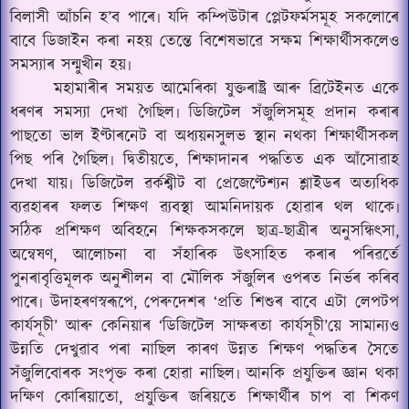
বিলাসী আঁচনি হ’ব পাৰে৷ যদি কম্পিউটাৰ প্লেটফৰ্মসমূহ সকলোৰে
বাবে ডিজাইন কৰা নহয় তেন্তে বিশেষভাৱে সক্ষম শিক্ষাৰ্থীসকলেও
সমস্যাৰ সন্মুখীন হয়৷
মহামাৰীৰ সময়ত আমেৰিকা যুক্তৰাষ্ট্ৰ আৰু ব্ৰিটেইনত একে
ধৰণৰ সমস্যা দেখা গৈছিল৷ ডিজিটেল সঁজুলিসমূহ প্ৰদান কৰাৰ
পাছতো ভাল ইণ্টাৰনেট বা অধ্যয়নসুলভ স্থান নথকা শিক্ষাৰ্থীসকল
পিছ পৰি গৈছিল৷ দ্বিতীয়তে, শিক্ষাদানৰ পদ্ধতিত এক আঁসোৱাহ
দেখা যায়৷ ডিজিটেল ৱৰ্কশ্বীট বা প্ৰেজেণ্টেশ্যন শ্লাইডৰ অত্যধিক
ব্যৱহাৰৰ ফলত শিক্ষণ ৱ্যবস্থা আমনিদায়ক হোৱাৰ থল থাকে৷
সঠিক প্ৰশিক্ষণ অবিহনে শিক্ষকসকলে ছাত্ৰ-ছাত্ৰীৰ অনুসন্ধিৎসা,
অন্বেষণ, আলোচনা বা সঁহাৰিক উৎসাহিত কৰাৰ পৰিৱৰ্তে
পুনৰাবৃত্তিমূলক অনুশীলন বা মৌলিক সঁজুলিৰ ওপৰত নিৰ্ভৰ কৰিব
পাৰে৷ উদাহৰণস্বৰূপে, পেৰুদেশৰ ‘প্ৰতি শিশুৰ বাবে এটা লেপটপ
কাৰ্যসূচী’ আৰু কেনিয়াৰ ‘ডিজিটেল সাক্ষৰতা কাৰ্যসূচী’য়ে সামান্যও
উন্নতি দেখুৱাব পৰা নাছিল কাৰণ উন্নত শিক্ষণ পদ্ধতিৰ সৈতে
সঁজুলিবোৰক সংপৃক্ত কৰা হোৱা নাছিল৷ আনকি প্ৰযুক্তিৰ জ্ঞান থকা
দক্ষিণ কোৰিয়াতো, প্ৰযুক্তিৰ জৰিয়তে শিক্ষাৰ্থীৰ চাপ বা
শিকণ