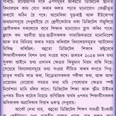
পৰিছে৷ ৱাটছআপৰ দৰে এপসমূহৰ জৰিয়তে ডিজিটেল স্ক্ৰীনত
বিদ্যালয়ৰ কাম যোগ কৰাৰ ফলত পঢ়াত মনোযোগ কেন্দ্ৰীভূত
কৰাটো কঠিন হৈ পৰে৷ আমেৰিকা যুক্তৰাষ্ট্ৰ আৰু ইউৰোপৰ
অধ্যয়নসমূহে দেখুৱাইছে যে শ্ৰেণীকোঠাত থকা ডিজিটেল সঁজুলিয়ে
শ্ৰেণীকক্ষৰ সকলোৰে বাবে শিক্ষাৰ মনোযোগ হ্ৰাস কৰিব পাৰে৷
ফ্ৰান্সে কম বয়সীয়া ছাত্ৰ-ছাত্ৰীসকলক সামাজিকভাৱে মনোনিৱেশ
আৰু মত বিনিময় কৰাত সহায় কৰিবলৈ বিদ্যালয়সমূহত স্মাৰ্টফোন
নিষিদ্ধ কৰিছিল৷ বহুতো ডিজিটেল শিক্ষাৰ ছফ্টৱেৰে
শিক্ষাৰ্থীসকলৰ
বিশদ তথ্য সংগ্ৰহ কৰে৷ ভাৰতৰ ২০২৩ চনৰ তথ্য
সুৰক্ষা আইনে তথ্য প্ৰদানৰ ক্ষেত্ৰত কিছুমান নিয়ম বান্ধি দিছে৷
সেয়েহে বিদ্যালয়সমূহে তথ্য সংগ্ৰহ সীমিত কৰাৰ লগতে পিতৃ-
মাতৃৰ সন্মতি লাভ কৰা, বিক্ৰেতাসকলক পৰীক্ষা কৰা, আৰু আৰু
প্ৰয়োজন নোহোৱা সময়ত তথ্য মচি পেলোৱাৰ ক্ষেত্ৰত স্পষ্ট
নিৰ্দেশনা মানি চলিব লাগে৷ ডিজিটেল শিক্ষা আৰু স্ক্ৰীন টাইমৰ
ওপৰত চীনৰ কঠোৰ নিয়মে বাণিজ্যিক স্বাৰ্থৰ ওপৰত শিক্ষাৰ্থীসকলৰ
অধিকাৰক অগ্ৰাধিকাৰ দিয়াৰ গুৰুত্ব দেখুৱায়৷
আকৌ দেখা যায়,
বহুতো ডিজিটেল শিক্ষণ সামগ্ৰী ইংৰাজী