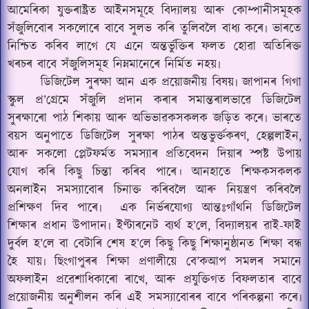
আমেৰিকা যুক্তৰাষ্ট্ৰত আইনসমূহে বিদ্যালয় আৰু কোম্পানীসমূহক
সঁজুলিবোৰ সকলোৰে বাবে সুলভ কৰি তুলিবলৈ বাধ্য কৰে৷ ভাৰতে
নিশ্চিত কৰিব লাগে যে এনে অন্তৰ্ভুক্তিৰ ফলত হোৱা অতিৰিক্ত
খৰচৰ বাবে সঁজুলিসমূহ নিম্নমানেৰে নিৰ্মিত নহয়৷
ডিজিটেল সুৰক্ষা আন এক প্ৰয়োজনীয় বিষয়৷ জাপানৰ গিগা
স্কুল প্ৰ
’
গ্ৰেমে সঁজুলি প্ৰদান কৰাৰ সমান্তৰালভাৱে ডিজিটেল
সুৰক্ষাৰো পাঠ শিকায় আৰু অভিভাৱকসকলক জড়িত কৰে৷ ভাৰতে
বয়স অনুপাতে ডিজিটেল সুৰক্ষা পাঠৰ অন্তভুৰ্ক্তকৰণ, হেল্পলাইন,
আৰু সকলো প্লেটফৰ্মত সমস্যাৰ প্ৰতিবেদন দিয়াৰ স্পষ্ট উপায়
যোগ কৰি কিছু চিন্তা কৰিব পাৰে। আনহাতে শিক্ষকসকলক
অনলাইন সমস্যাবোৰ চিনাক্ত কৰিবলৈ আৰু নিয়ন্ত্ৰণ কৰিবলৈ
প্ৰশিক্ষণ দিব পাৰে৷
এক নিৰ্ভৰযোগ্য আন্তঃগাঁথনি ডিজিটেল
শিক্ষাৰ প্ৰধান উপাদান৷ ইণ্টাৰনেট ব্যৰ্থ হ’লে, বিদ্যালয়ৰ ৱাই-ফাই
দুৰ্বল হ’লে বা বেটাৰি শেষ হ’লে কিছু কিছু শিক্ষানুষ্ঠানত শিক্ষা বন্ধ
হৈ যায়৷ ছিংগাপুৰৰ শিক্ষা প্ৰণালীয়ে বে
’
কআপ সমলৰ সমানে
অফলাইন প্ৰৱেশাধিকাৰো ৰাখে, আৰু প্ৰযুক্তিগত বিফলতাৰ বাবে
প্ৰয়োজনীয় অনুশীলন কৰি এই সমস্যাবোৰৰ বাবে পৰিকল্পনা কৰে৷