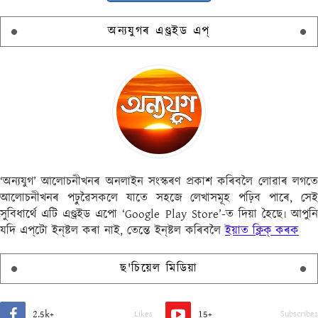
অন্যযুগৰ এণ্ড্ৰইড এপ্
‘অন্যযুগ’ আলোচনীখনৰ অনলাইন সংস্কৰণ প্ৰকাশ কৰিবলৈ লোৱাৰ লগতে
আলোচনীখনৰ পঢ়ুৱৈসকলে যাতে সহজে লেখাসমূহ পঢ়িব পাৰে, সেই
সুবিধাৰ্থে এটি এণ্ড্ৰইড এপো ‘Google Play Store’-ত দিয়া হৈছে৷ আপুনি
যদি এপ্‌টো ইন্‌ষ্টল কৰা নাই, তেন্তে ইন্‌ষ্টল কৰিবলৈ
ইয়াত ক্লিক্ কৰক
ছ'চিয়েল মিডিয়া
2.5k+
15+
Likes
Subscribes