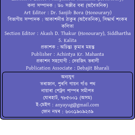
কলা সম্পাদক : ড০ সঞ্জীৱ বৰা (অবৈতনিক)
Art Editor : Dr. Sanjib Bora (Honourary)
বিভাগীয় সম্পাদক : আকাশদীপ্ত ঠাকুৰ (অবৈতনিক), সিদ্ধাৰ্থ শংকৰ
কলিতা
Section Editor : Akash D. Thakur (Honourary), Siddhartha
S. Kalita
প্ৰকাশক : অচিন্ত্য কুমাৰ মহন্ত
Publisher : Achintya Kr. Mahanta
প্ৰকাশন সহযোগী : দেৱজিৎ ভৰালী
Publication Associate : Debajit Bharali
অন্যযুগ
তৰাজান, পুৰণি গায়ন গাঁও পথ
নায়াৰা পেট্ৰল পাম্পৰ সমীপত
যোৰহাট, ৭৮৫০০১ (অসম)
ই-মেইল : anyayug@gmail.com
ফোন নম্বৰ : ৬০০১৯০৯২৩৯