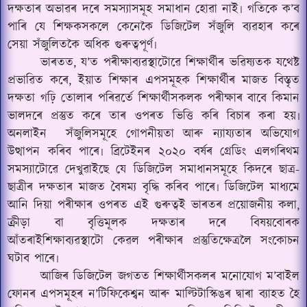
দক্ষতাৰ অভাৱৰ দৰে সমস্যাসমূহ সমাধান হোৱা নাই৷ গতিকে ক’ব
পাৰি যে শিক্ষকসকলে কেনেকৈ ডিজিটেল সঁজুলি ব্যৱহাৰ কৰে
সেয়া সঁজুলিতকৈ অধিক গুৰুত্বপূৰ্ণ৷
ভাৰতত, য’ত পৰীক্ষাব্যৱস্থাটোৱে শিক্ষাৰ্থীৰ ভৱিষ্যতক যথেষ্ট
প্ৰভাৱিত কৰে, ইয়াত শিক্ষাৰ এপসমূহক শিক্ষাৰ্থীৰ মাজত বিস্তৃত
দক্ষতা গঢ়ি তোলাৰ পৰিৱৰ্তে শিক্ষাৰ্থীসকলক পৰীক্ষাৰ বাবে কিমান
ভালদৰে প্ৰস্তুত কৰে তাৰ ওপৰত ভিত্তি কৰি বিচাৰ কৰা হয়৷
অনলাইন
সঁজুলিসমূহে গোপনীয়তা আৰু ন্যায্যতাৰ অভিযোগ
উত্থাপন কৰিব পাৰে৷ ব্ৰিটেইনৰ ২০২০ বৰ্ষৰ গ্ৰেডিং এলগৰিথম
সমস্যাটোৱে দেখুৱাইছে যে ডিজিটেল সমাধানসমূহে কিদৰে ছাত্ৰ-
ছাত্ৰীৰ দক্ষতাৰ মাজত বৈষম্য বৃদ্ধি কৰিব পাৰে৷ ডিজিটেল মাধ্যমে
আনি দিয়া পৰীক্ষাৰ ওপৰত এই গুৰুত্বই ভাৰতৰ প্ৰয়োজনীয় কলা,
ক্ৰীড়া বা বৃত্তিমূলক দক্ষতাৰ দৰে বিষয়বোৰক
আঁতৰাইশিক্ষাব্যৱস্থাটো কেৱল পৰীক্ষাৰ প্ৰস্তুতিক্ষেত্ৰলৈ সংকোচন
ঘটাব পাৰে৷
আজিৰ ডিজিটেল জগতত শিক্ষাৰ্থীসকলৰ মনোযোগ ম
’
বাইল
ফোনৰ এপসমূহৰ ন
’
টিফিকেশ্বন আৰু মাল্টিটাস্কিঙৰ দ্বাৰা ব্যাহত হৈ