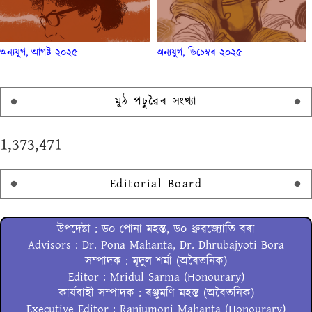
অন্যযুগ, আগষ্ট ২০২৫
অন্যযুগ, ডিচেম্বৰ ২০২৫
মুঠ পঢ়ুৱৈৰ সংখ্যা
1,373,471
Editorial Board
উপদেষ্টা : ড০ পোনা মহন্ত, ড০ ধ্ৰুৱজ্যোতি বৰা
Advisors : Dr. Pona Mahanta, Dr. Dhrubajyoti Bora
সম্পাদক : মৃদুল শৰ্মা (অবৈতনিক)
Editor : Mridul Sarma (Honourary)
কাৰ্যবাহী সম্পাদক : ৰঞ্জুমণি মহন্ত (অবৈতনিক)
Executive Editor : Ranjumoni Mahanta (Honourary)