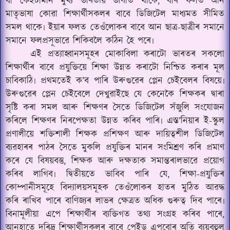
বা কেইটামান মুখ্য ভাৰতীয় ভাষাত থাকে, যাৰ ফলত আন
মাতৃভাষা কোৱা শিক্ষাৰ্থীসকলৰ বাবে ডিজিটেল মাধ্যমত সীমিত
সমল থাকে৷ ইয়াৰ ফলত তেওঁলোকৰ বাবে আন ছাত্ৰ-ছাত্ৰীৰ সমানে
সমানে ফলপ্ৰসূভাৱে শিকিবলৈ কঠিন হৈ পৰে৷
এই প্ৰত্যাহ্বানসমূহৰ মোকাবিলা কৰাটো ভাৰতৰ সকলো
শিক্ষাৰ্থীৰ বাবে প্ৰযুক্তিয়ে শিক্ষা উন্নত কৰাটো নিশ্চিত কৰাৰ মূল
চাবিকাঠি৷ প্ৰথমতেই ক’ব পাৰি উৰুগুৱেৰ প্লেন চেইবেলৰ বিষয়ে৷
উৰুগুৱেৰ প্লেন চেইবেলে দেখুৱাইছে যে কেনেকৈ শিক্ষকৰ দ্বাৰা
সৃষ্টি কৰা সমল আৰু শিক্ষণৰ সৈতে ডিজিটেল সঁজুলি সংযোজন
কৰিলে শিক্ষণৰ নিৰপেক্ষতা উন্নত কৰিব পাৰি৷ এস্ত
’
নিয়াৰ ই-স্কুল
প্ৰণালীয়ে শক্তিশালী শিক্ষক প্ৰশিক্ষণ আৰু দায়িত্বশীল ডিজিটেল
ব্যৱহাৰৰ পাঠৰ সৈতে মুকলি প্ৰযুক্তিৰ মানৰ সংমিশ্ৰণ কৰি প্ৰমাণ
কৰে যে বিষয়বস্তু, শিক্ষক আৰু দক্ষতাক সমান্তৰালভাৱে প্ৰয়োগ
কৰিব লাগিব৷ দ্বিতীয়তে ভাবিব পাৰি যে, শিক্ষা-প্ৰযুক্তিৰ
কোম্পানীসমূহে বিদ্যালয়সমূহক তেওঁলোকৰ হাতৰ মুঠিত আৱদ্ধ
কৰি ৰাখিব পাৰে বাণিজ‍্যৰ লাভৰ ক্ষেত্ৰত অধিক গুৰুত্ব দিব পাৰে৷
বিনামূলীয়া এপে শিক্ষাৰ্থীৰ ব্যক্তিগত তথ্য সংগ্ৰহ কৰিব পাৰে,
আনহাতে দৰিদ্ৰ শিক্ষাৰ্থীসকলৰ বাবে পেইড এপবোৰ অতি ব্যয়বহুল