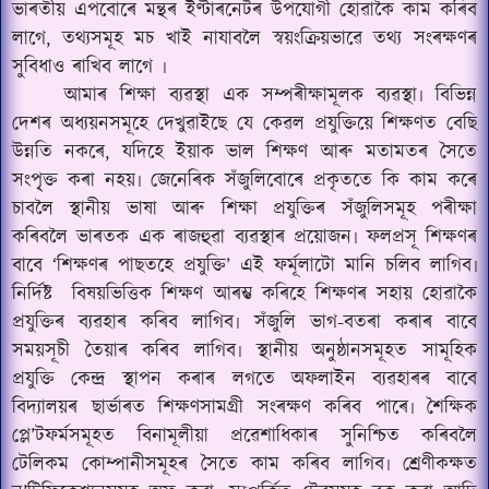
ভাৰতীয় এপবোৰে মন্থৰ ইণ্টাৰনেটৰ উপযোগী হোৱাকৈ কাম কৰিব
লাগে, তথ্যসমূহ মচ খাই নাযাবলৈ স্বয়ংক্ৰিয়ভাৱে তথ্য সংৰক্ষণৰ
সুবিধাও ৰাখিব লাগে ৷
আমাৰ শিক্ষা ব্যৱস্থা এক সম্পৰীক্ষামূলক ব্যৱস্থা৷ বিভিন্ন
দেশৰ অধ্যয়নসমূহে দেখুৱাইছে যে কেৱল প্ৰযুক্তিয়ে শিক্ষণত বেছি
উন্নতি নকৰে, যদিহে ইয়াক ভাল শিক্ষণ আৰু মতামতৰ সৈতে
সংপৃ্‌ক্ত কৰা নহয়৷ জেনেৰিক সঁজুলিবোৰে প্ৰকৃততে কি কাম কৰে
চাবলৈ স্থানীয় ভাষা আৰু শিক্ষা প্ৰযুক্তিৰ সঁজুলিসমূহ পৰীক্ষা
কৰিবলৈ ভাৰতক এক ৰাজহুৱা ব্যৱস্থাৰ প্ৰয়োজন৷ ফলপ্ৰসূ শিক্ষণৰ
বাবে ‘শিক্ষণৰ পাছতহে প্ৰযুক্তি’ এই ফৰ্মূলাটো মানি চলিব লাগিব৷
নিৰ্দিষ্ট
বিষয়ভিত্তিক শিক্ষণ আৰম্ভ কৰিহে শিক্ষণৰ সহায় হোৱাকৈ
প্ৰযুক্তিৰ ব্যৱহাৰ কৰিব লাগিব৷ সঁজুলি ভাগ-বতৰা কৰাৰ বাবে
সময়সূচী তৈয়াৰ কৰিব লাগিব৷ স্থানীয় অনুষ্ঠানসমূহত সামূহিক
প্ৰযুক্তি কেন্দ্ৰ স্থাপন কৰাৰ লগতে অফলাইন ব্যৱহাৰৰ বাবে
বিদ্যালয়ৰ ছাৰ্ভাৰত শিক্ষণসামগ্ৰী সংৰক্ষণ কৰিব পাৰে৷ শৈক্ষিক
প্লে
’
টফৰ্মসমূহত বিনামূলীয়া প্ৰৱেশাধিকাৰ সুনিশ্চিত কৰিবলৈ
টেলিকম কোম্পানীসমূহৰ সৈতে কাম কৰিব লাগিব৷ শ্ৰেণীকক্ষত