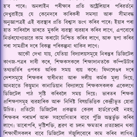
হ’ব পাৰে৷ অনলাইন পৰীক্ষাৰ প্ৰতি অষ্ট্ৰেলিয়াৰ পৰিৱৰ্তনে
দেখুৱাইছে যে কেনেদৰে কাৰিকৰী সমস্যা আৰু সীমাবদ্ধ
অনুজ্ঞাপত্ৰই এই ব্যৱস্থাৰ প্ৰতি বিশ্বাস ভংগ কৰিব পাৰে৷ ইয়াৰ পৰা
হাত সাৰিবলৈ ভাৰতে মুকলি ব্যৱস্থা ব্যৱহাৰ কৰিব লাগে, এপবোৰে
নিৰ্ভৰযোগ্যভাৱে কাম কৰাটো নিশ্চিত কৰিব লাগে, আৰু ছপা কৰিব
পৰা সামগ্ৰীৰ দৰে বিকল্প পৰিকল্পনা থাকিব লাগে৷
আকৌ দেখা যায়, যেতিয়া বিদ্যালয়সমূহে নিৰন্তৰ ডিজিটেল
কাগজ-পত্ৰৰ দাবী কৰে, শিক্ষকসকলে শিক্ষাদানতকৈ কম্পিউটাৰ
তথ্যভৰ্তিৰ ওপৰত অধিক সময় ব্যয় কৰে৷ ফিনলেণ্ডৰ দৰে
দেশসমূহে শিক্ষকৰ স্বাধীনতা আৰু দলীয় কৰ্মক মূল্য দিয়ে,
আনহাতে কিছুমান কানাডিয়ান বিদ্যালয়ে শিক্ষকসকলক একেলগে
ডিজিটেল পাঠ সৃষ্টি কৰিবলৈ সময় দিয়ে৷ ভাৰতৰ শিক্ষক
প্ৰশিক্ষণসমূহ ব্যৱহাৰিক আৰু নিৰ্দিষ্ট বিষয়ভিত্তিক কেন্দ্ৰীভূত হোৱা
উচিত৷ প্ৰতিটো ডিজিটেল প্ৰকল্পত কেৱল হাৰ্ডৱে
’
ৰেই নহয়,
শিক্ষকৰ পৰামৰ্শ আৰু সহযোগিতাৰ বাবে পুঁজি অন্তৰ্ভুক্ত কৰিব
লাগে৷ তাৰোপৰি, দৃষ্টিশক্তি, শ্ৰৱণ বা চলন ক্ষমতাৰ প্ৰত্যাহ্বান থকা
শিক্ষাৰ্থীসকলৰ বাবে ডিজিটেল সঁজুলিবোৰে কাম কৰিব লাগিব৷