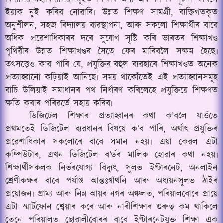
বিদ্যালয়-মহাবিদ্যালয়সমূহত শিক্ষাৰ অন্য এক দিশৰ সূচনা কৰিলে
ইয়াক নুই কৰিব নোৱাৰি৷ উন্নত শিক্ষণ সামগ্ৰী, ব্যক্তিগতকৃত
অনুশীলন, সহজ বিদ্যালয় ব্যৱস্থাপনা, আৰু সকলো শিক্ষাৰ্থীৰ বাবে
অধিক প্ৰৱেশাধিকাৰৰ দৰে সুযোগ সৃষ্টি কৰি ভাৰতৰ শিক্ষাখণ্ড
পৃথিৱীৰ উন্নত শিক্ষাখণ্ডৰ সৈতে ফেৰ মাৰিবলৈ সক্ষম হৈছে৷
তৎসত্ত্বেও ক’ব পাৰি যে, প্ৰযুক্তিৰ বহুল ব্যৱহাৰে শিক্ষাখণ্ডত অনেক
প্ৰত্যাহ্বানো কঢ়িয়াই আনিছে৷ সময় থাকোঁতেই এই প্ৰত্যাহ্বানসমূহ
বাচি উলিয়াই সমাধানৰ পথ নিৰ্ধাৰণ কৰিলেহে প্ৰযুক্তিয়ে শিক্ষণত
ক্ষতি কৰাৰ পৰিৱৰ্তে সহায় কৰিব৷
ডিজিটেল শিক্ষাৰ প্ৰত্যাহ্বানৰ কথা ক’বলৈ যাওঁতে
প্ৰথমতেই ডিজিটেল ব‍্যৱধানৰ বিষয়ে ক’ব পাৰি, অৰ্থাৎ প্ৰযুক্তিৰ
প্ৰৱেশাধিকাৰ সকলোৰে বাবে সমান নহয়৷ এয়া কেৱল এটা
কম্পিউটাৰ, এখন ডিজিটেল ব
’
ৰ্ডৰ মালিক হোৱাৰ কথা নহয়৷
শিক্ষাৰ্থীসকলক নিৰ্ভৰযোগ্য বিদ্যুৎ, সুলভ ইণ্টাৰনেট, অনলাইন
শ্ৰেণীকক্ষৰ বাবে পৰ্যাপ্ত আন্তঃগাঁথনি আৰু অধ্যয়নসুলভ ঠাইৰ
প্ৰয়োজন৷ গ্ৰাম্য আৰু নিম্ন আয়ৰ নগৰ অঞ্চলত, পৰিয়ালবোৰে প্ৰায়ে
এটা স্মাৰ্টফোন শ্বেয়াৰ কৰে আৰু নাৰীশিক্ষাৰ গুৰুত্ব কম থাকিলে
তেনে পৰিয়ালত ছোৱালীবোৰৰ বাবে ইণ্টাৰনেটযুক্ত শিক্ষা এক