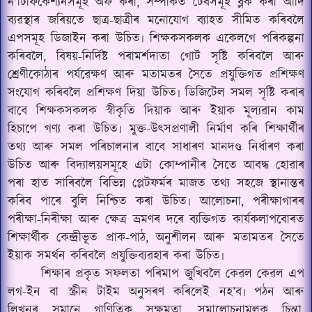
ন’টিফিকেশ্যনসমূহ অফ কৰা, সম্পৰ্কিত টেবসমূহ ব্লক কৰা আদি
ব্যৱস্থাৰ জৰিয়তে ছাত্ৰ-ছাত্ৰীৰ মনোযোগ ব্যাহত সীমিত কৰিবলৈ
এপসমূহ ডিজাইন কৰা উচিত৷ শিক্ষকসকলক একেলগে পৰিকল্পনা
কৰিবলৈ, বিষয়-নিৰ্দিষ্ট পৰামৰ্শদাতা গোট সৃষ্টি কৰিবলৈ আৰু
শ্ৰেণীকোঠাৰ পৰ্যৱেক্ষণ আৰু মতামতৰ সৈতে প্ৰযুক্তিগত প্ৰশিক্ষণ
সংযোগ কৰিবলৈ প্ৰশিক্ষণ দিয়া উচিত৷ ডিজিটেল সমল সৃষ্টি কৰাৰ
বাবে শিক্ষকসকলক স্বীকৃতি দিয়াক আৰু ইয়াক মূল্যৱান কাম
হিচাপে গণ্য কৰা উচিত৷ মুক্ত-উৎসপ্ৰণালী নিৰ্মাণ কৰি শিক্ষাৰ্থীৰ
তথ্য আৰু সমল পৰিচালনাৰ বাবে সাধাৰণ মানদণ্ড নিৰ্ধাৰণ কৰা
উচিত আৰু বিদ্যালয়সমূহে এটা কোম্পানীৰ সৈতে আবদ্ধ হোৱাৰ
পৰা হাত সাৰিবলৈ বিভিন্ন প্লেটফৰ্মৰ মাজত তথ্য সহজে স্থানান্তৰ
কৰিব পাৰে বুলি নিশ্চিত কৰা উচিত৷ আলোচনা, পৰীক্ষাগাৰৰ
পৰীক্ষা-নিৰীক্ষা আৰু ক্ষেত্ৰ ভ্ৰমণৰ দৰে ব্যক্তিগত কাৰ্যকলাপবোৰত
শিক্ষাৰ্থীক কেন্দ্ৰীভূত প্ৰাক-পাঠ, অনুশীলন আৰু মতামতৰ সৈতে
ইয়াক সমৰ্থন কৰিবলৈ প্ৰযুক্তিব্যৱহাৰ কৰা উচিত৷
শিক্ষাৰ প্ৰকৃত সফলতা পৰিমাপ জুখিবলৈ কেৱল কেৱল এপ
লগ-ইন বা স্ক্ৰীন টাইম অনুসৰণ কৰিলেই নহ’ব৷ পঠন আৰু
লিখনৰ সমানে গাণিতিক সক্ষমতা, সমালোচনামূলক চিন্তা,