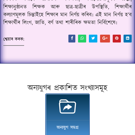
শিক্ষানুষ্ঠানত শিক্ষক আৰু ছাত্ৰ-ছাত্ৰীৰ উপস্থিতি, শিক্ষাৰ্থীৰ
কল্যাণমূলক চিন্তাইহে শিক্ষাৰ মান নিৰ্ণয় কৰিব৷ এই মান নিৰ্ণয় হ’ব
শিক্ষাৰ্থীৰ লিংগ, জাতি, বৰ্ণ তথা শাৰীৰিক ক্ষমতা নিৰ্বিশেষে৷
শ্বেয়াৰ কৰক:
অন্যযুগৰ প্ৰকাশিত সংখ্যাসমূহ
অন্যযুগ সমগ্ৰ