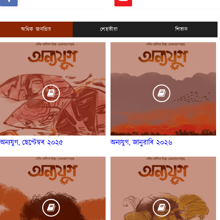
অধিক জনপ্ৰিয়
শেহতীয়া
শিতান
অন্যযুগ, ছেপ্টেম্বৰ ২০২৫
অন্যযুগ, জানুৱাৰি ২০২৬