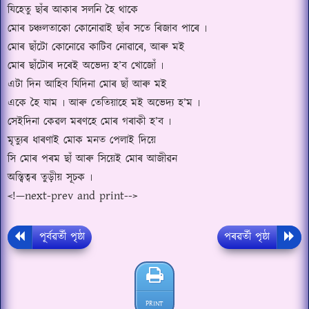
যিহেতু ছাঁৰ আকাৰ সলনি হৈ থাকে
মোৰ চঞ্চলতাকো কোনোৱাই ছাঁৰ সতে ৰিজাব পাৰে ৷
মোৰ ছাঁটো কোনোৱে কাটিব নোৱাৰে
,
আৰু মই
মোৰ ছাঁটোৰ দৰেই অভেদ্য হ
’
ব খোজোঁ ৷
এটা দিন আহিব যিদিনা মোৰ ছাঁ আৰু মই
একে হৈ যাম ৷ আৰু তেতিয়াহে মই অভেদ্য হ
’
ম ৷
সেইদিনা কেৱল মৰণহে মোৰ গৰাকী হ
’
ব ৷
মৃত্যুৰ ধাৰণাই মোক মনত পেলাই দিয়ে
সি মোৰ পৰম ছাঁ আৰু সিয়েই মোৰ আজীৱন
অস্ত্বিত্বৰ তুড়ীয় সূচক ৷
<!—next-prev and print-->
পূৰ্বৱৰ্তী পৃষ্ঠা
পৰৱৰ্তী পৃষ্ঠা
PRINT