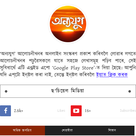
‘অন্যযুগ’ আলোচনীখনৰ অনলাইন সংস্কৰণ প্ৰকাশ কৰিবলৈ লোৱাৰ লগতে
আলোচনীখনৰ পঢ়ুৱৈসকলে যাতে সহজে লেখাসমূহ পঢ়িব পাৰে, সেই
সুবিধাৰ্থে এটি এণ্ড্ৰইড এপো ‘Google Play Store’-ত দিয়া হৈছে৷ আপুনি
যদি এপ্‌টো ইন্‌ষ্টল কৰা নাই, তেন্তে ইন্‌ষ্টল কৰিবলৈ
ইয়াত ক্লিক্ কৰক
ছ'চিয়েল মিডিয়া
2.5k+
15+
Likes
Subscribes
অধিক জনপ্ৰিয়
শেহতীয়া
শিতান