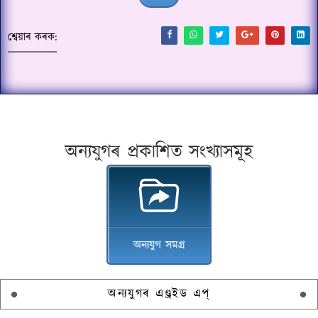
শ্বেয়াৰ কৰক:
অন্যযুগৰ প্ৰকাশিত সংখ্যাসমূহ
অন্যযুগ সমগ্ৰ
অন্যযুগৰ এণ্ড্ৰইড এপ্