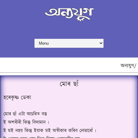
অন্যযুগ/
মোৰ ছাঁ
হৰেকৃষ্ণ ডেকা
মোৰ ছাঁ এটা আচৰিত বস্তু
ই অশৰীৰী কিন্তু বিদ্যমান ৷
ই মই নহয় কিন্তু ইয়াক মই অস্বীকাৰ কৰিব নোৱাৰোঁ ৷