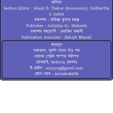
কলিতা
Section Editor : Akash D. Thakur (Honourary), Siddhartha
S. Kalita
প্ৰকাশক : অচিন্ত্য কুমাৰ মহন্ত
Publisher : Achintya Kr. Mahanta
প্ৰকাশন সহযোগী : দেৱজিৎ ভৰালী
Publication Associate : Debajit Bharali
অন্যযুগ
তৰাজান, পুৰণি গায়ন গাঁও পথ
নায়াৰা পেট্ৰল পাম্পৰ সমীপত
যোৰহাট, ৭৮৫০০১ (অসম)
ই-মেইল : anyayug@gmail.com
ফোন নম্বৰ : ৬০০১৯০৯২৩৯