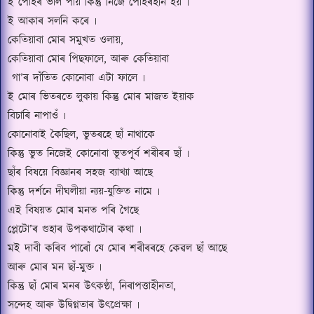
ই পোহৰ ভাল পায় কিন্তু নিজে পোহৰহীন হয় ৷
ই আকাৰ সলনি কৰে ৷
কেতিয়াবা মোৰ সমুখত ওলায়
,
কেতিয়াবা মোৰ পিছফালে
,
আৰু কেতিয়াবা
গা
’
ৰ দাঁতিত কোনোবা এটা ফালে ৷
ই মোৰ ভিতৰতে লুকায় কিন্তু মোৰ মাজত ইয়াক
বিচাৰি নাপাওঁ ৷
কোনোবাই কৈছিল
,
ভুতৰহে ছাঁ নাথাকে
কিন্তু ভুত নিজেই কোনোবা ভূতপূর্ব শৰীৰৰ ছাঁ ৷
ছাঁৰ বিষয়ে বিজ্ঞানৰ সহজ ব্যাখ্যা আছে
কিন্তু দর্শনে দীঘলীয়া ন্যয়-যুক্তিত নামে ৷
এই বিষয়ত মোৰ মনত পৰি গৈছে
প্লেটো
’
ৰ গুহাৰ উপকথাটোৰ কথা ৷
মই দাবী কৰিব পাৰোঁ যে মোৰ শৰীৰৰহে কেৱল ছাঁ আছে
আৰু মোৰ মন ছাঁ-মুক্ত ৷
কিন্তু ছাঁ মোৰ মনৰ উৎকণ্ঠা
,
নিৰাপত্তাহীনতা
,
সন্দেহ আৰু উদ্বিগ্নতাৰ উৎপ্রেক্ষা ৷