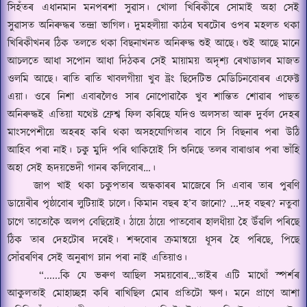
সিহঁতৰ এধানমান মনপৰশা সুৱাস।
খোলা খিৰিকীৰে সোমাই অহা সেই
সুৱাসত অনিৰুদ্ধৰ তন্দ্রা ভাগিল।
দুমহলীয়া কাঠৰ ঘৰটোৰ ওপৰ মহলত থকা
খিৰিকীখনৰ ঠিক তলতে থকা বিছনাখনত অনিৰুদ্ধ শুই আছে।
শুই আছে মানে
আচলতে
আধা সপোন আধা দিঠকৰ সেই মায়াময় অদৃশ্য ৰেখাডালৰ মাজত
ওলমি আছে।
ৰাতি ৰাতি খাবলগীয়া খুব ষ্ট্ৰং ছিদেটিভ মেডিচিনবোৰৰ এফেক্ট
এয়া।
ওৰে নিশা এবাৰলৈও সাৰ নোপোৱাকৈ খুব শান্তিত শোৱাৰ পাছত
অনিৰুদ্ধই এতিয়া যথেষ্ট ফ্রেশ্ব ফিল কৰিছে যদিও অলসতা আৰু দুর্বল দেহৰ
মাংসপেশীয়ে অহৰহ কৰি থকা অসহযোগিতাৰ বাবে সি বিছনাৰ পৰা উঠি
আহিব পৰা নাই।
চকু মুদি পৰি থাকিয়েই সি শুনিছে তলৰ বাৰাণ্ডাৰ পৰা ভাঁহি
অহা সেই হৃদয়ভেদী গানৰ কলিবোৰ…।
জাপ খাই থকা চকুপতাৰ অন্ধকাৰৰ মাজেৰে সি এবাৰ তাৰ পুৰণি
ডায়েৰীৰ পৃষ্ঠাবোৰ লুটিয়াই চালে।
কিমান বছৰ হ
’
ব জানো
? ...
দহ বছৰ
?
নতুবা
চাগে তাতোকৈ অলপ বেছিয়েই।
ঠায়ে ঠায়ে পাতবোৰ হালধীয়া হৈ উঁৱলি পৰিছে
ঠিক তাৰ দেহটোৰ দৰেই।
শব্দবোৰ ক্রমান্বয়ে ধূসৰ হৈ পৰিছে
,
পিছে
সোঁৱৰণিৰ সেই অনুৰাগ ম্লান পৰা নাই এতিয়াও।
“......
কি যে ভৰুণ আছিল সময়বোৰ
...
তাইৰ এটি মাথোঁ স্পর্শৰ
আকুলতাই মোহাচ্ছন্ন কৰি ৰাখিছিল মোৰ প্রতিটো ক্ষণ।
মনে প্রাণে আশা