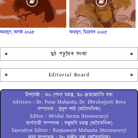
অন্যযুগ, আগষ্ট ২০২৫
অন্যযুগ, ডিচেম্বৰ ২০২৫
মুঠ পঢ়ুৱৈৰ সংখ্যা
Editorial Board
উপদেষ্টা : ড০ পোনা মহন্ত, ড০ ধ্ৰুৱজ্যোতি বৰা
Advisors : Dr. Pona Mahanta, Dr. Dhrubajyoti Bora
সম্পাদক : মৃদুল শৰ্মা (অবৈতনিক)
Editor : Mridul Sarma (Honourary)
কাৰ্যবাহী সম্পাদক : ৰঞ্জুমণি মহন্ত (অবৈতনিক)
Executive Editor : Ranjumoni Mahanta (Honourary)
কলা সম্পাদক : ড০ সঞ্জীৱ বৰা (অবৈতনিক)