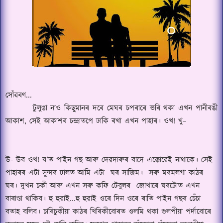
সোঁৱৰণ
.
..
টুলুঙা নাও কিছুমানৰ দৰে মেঘৰ চপৰাৰে ভৰি থকা এখন পানীৰঙী
আকাশ
,
সেই আকাশৰ চন্দ্রাতপে ঢাকি ৰখা এখন পাহাৰ।
ওখ
!
খু–
উ
-
উব ওখ
!
য’ত পাইন গছ আৰু দেৱদাৰুৰ বাদে
এক্কোৱেই নাথাকে।
সেই
পাহাৰৰ এটা সুন্দৰ ঢালত আমি এটা
ঘৰ সাজিম।
সৰু মৰমলগা কাঠৰ
ঘৰ।
দুখন চকী আৰু এখন সৰু কফি টেবুলৰ
জোখাৰে ঘৰটোত এখন
বাৰাণ্ডা থাকিব।
হু হুৱাই
...
হু হুৱাই
ওৰে দিন ওৰে ৰাতি পাইন গছৰ চেঁঁচা
বতাহ বলিব।
চাৰিচুকীয়া কাঠৰ খিৰিকীবোৰত ওলমি থকা গুলপীয়া পর্দাবোৰে