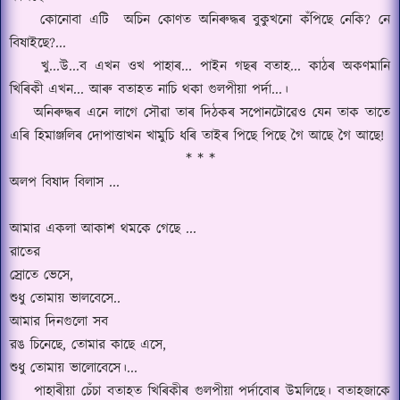
কোনোবা এটি
অচিন কোণত অনিৰুদ্ধৰ বুকুখনো কঁপিছে নেকি
?
নে
বিষাইছে
?...
খু
...
উ
...
ব এখন ওখ পাহাৰ
...
পাইন গছৰ বতাহ
...
কাঠৰ অকণমানি
খিৰিকী এখন
...
আৰু বতাহত নাচি থকা গুলপীয়া পর্দা
...।
অনিৰুদ্ধৰ এনে লাগে সৌৱা তাৰ দিঠকৰ সপোনটোৱেও যেন তাক তাতে
এৰি হিমাঞ্জলিৰ দোপাত্তাখন খামুচি ধৰি তাইৰ
পিছে পিছে গৈ আছে গৈ আছে
!
* * *
অলপ বিষাদ বিলাস ...
আমার একলা আকাশ থমকে গেছে
...
রাতের
স্রোতে ভেসে
,
শুধু তোমায় ভালবেসে
..
আমার দিনগুলো সব
রঙ চিনেছে
,
তোমার কাছে এসে
,
শুধু তোমায় ভালোবেসে।
...
পাহাৰীয়া চেঁচা বতাহত
খিৰিকীৰ গুলপীয়া পর্দাবোৰ উমলিছে।
বতাহজাকে