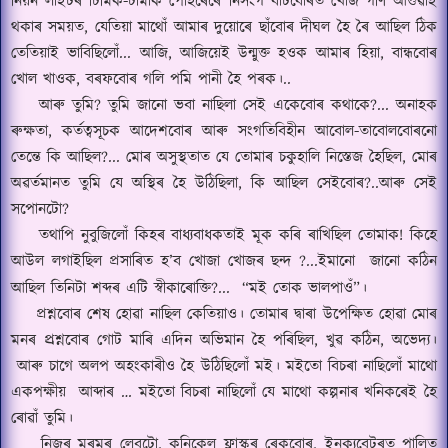
নিয়ন লাইটৰ ঢিমিক
-
ঢামাক পোহৰেৰে নিসংগ বাটবোৰত খোজ গণি আগুৱাই
থকাৰ সময়ত
,
যেতিয়া মাথোঁ আমাৰ দুয়োৰে ছাঁবোৰ দীঘল হৈ ৰৈ আছিল ঠিক
তেতিয়াই ভাবিছিলোঁ
...
আজি
,
আজিয়েই উন্মুক্ত হওক আমাৰ হিয়া
,
বান্ধবোৰ
খোল খাওক
,
বৰফবোৰ গলি পমি পানী হৈ পৰক।
..
আৰু তুমি
?
তুমি জানো ভবা নাছিলা সেই একেবোৰ কথাকে
?...
অনাহক
ৰুক্ষতা
,
কর্তত্বসূচক আদেশবোৰ আৰু সংগতিবিহীন আবোল
-
তাবোলবোৰনো
তেন্তে কি আছিল
?...
মোৰ অসুস্থতাত যে তোমাৰ চকুহালি নিস্তেজ হৈছিল
,
মোৰ
অৱর্তমানত তুমি যে অস্থিৰ হৈ উঠিছিলা
,
কি আছিল সেইবোৰ
?..
আৰু সেই
সপোনটো
?
তথাপি নুবুজিলোঁ কিহৰ বাধ্যবাধকতাই মূক কৰি ৰাখিছিল তোমাক
!
কিহে
আউল লগাইছিল প্রসাৰিত হ
’
ব খোজা খোজৰ ছন্দ
?...
ইমানো
জানো কঠিন
আছিল তিনিটা শব্দৰ এটি স্বীকাৰোক্তি
?...
“
মই তোক ভালপাওঁ
”।
প্রশ্নবোৰ শেষ হোৱা নাছিল কেতিয়াও।
তোমাৰ দ্বাৰা উপেক্ষিত হোৱা মোৰ
মনৰ প্র্রশ্নবোৰ গোট মাৰি এদিন অভিমান হৈ পৰিছিল
,
খুৱ কঠিন
,
অভেদ্য।
আৰু চাগে অলপ অহংকাৰীও হৈ উঠিছিলোঁ মই।
মইতো বিচৰা নাছিলোঁ মাথো
একপক্ষীয়
আব্দাৰ …
মইতো বিচৰা নাছিলোঁ যে মাথো কল্পনাৰ খনিকৰেই হৈ
ৰোৱাঁ তুমি।
নিজৰ মৰমৰ লেবটো
,
কনিকেল ফ্লাস্কৰ ৰেকবোৰ
,
ইনক্যুবেটৰত পালিত