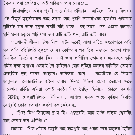
টুকুৰাৰ পৰা কেতিয়াও তাই পৰিত্রাণ পাব নোৱাৰে
....
হিমাঞ্জলিয়ে তাইৰ পুৰণি ডায়েৰীখন উলিয়াই
আনিলে।
বিষাদ বিলাসৰ
এই বিমূর্ত
মুহূর্তবোৰত তাই সদায় সেই পুৰণি ডায়েৰীখনৰ হালধীয়া পৃষ্ঠাবোৰ
লুটিয়াই চায় আৰু বুকুত সাবটি বহি থাকে
...
বহু সময়।
যেন এজনা ধ্যানমগ্ন
মুনি।
মনৰ চকুৰে পঢ়ি যায় তাৰ এটি এটি শব্দ
,
এটি এটি বাক্য
...।
“...
শাৰদী শীতল
,
স্নিগ্ধ নিশা এটিৰ দৰেই আশা এটিয়ে সংগোপনে আহি
ঘৰ পাতি বহিছিলহি বুকুতে মোৰ।
কেতিয়াৰ পৰা ঠিক নাজানো হয়তো প্রথম
চিনাকিৰ দিনটোৰ পৰাই কিবা এটা ভাল লাগিছিল তোমাক।
অনবৰতে তুমি
গহীন ৰুক্ষ মুখাখন ওলমাই লৈ ফুৰিলেও মোৰ দৃষ্টিয়ে অনুভৱ কৰিছিল
তোমাৰ
স্নেহান্বিত দুই নয়নৰ আহ্বান।
অনিৰুদ্ধ
!
আ
স্‌ ...
নামটোতে যে কিমান
আকুলতা
!
লেবৰেটৰীত জইন কৰাৰ দিনাই যিদিনা মোক তোমাৰ সতে
একেখন ৱর্কিঙ এৰিয়া ভগাই লবলৈ দিয়া হৈছিল ছিনিয়ৰ হিচাপে কমখন
এটিটিউড্ দেখুৱাইছিলানে সিদিনা।
...
আজিও মনত আছে
কৃত্রিম বিৰক্তি
দেখুৱাই কোৱা তোমাৰ কর্কশ কথাকেইষাৰ
...
...“
প্লিজ কিপ ডিছটেন্স ফ্র
’
ম মি।
এক্সুৱেলি
,
আই ড
’
ণ্ট লাইক শ্বেয়াৰিং
মাই স্পে
’
চ অৰ এনিথিং।
” ...
জানানে
...
শিল এটাত উজুটি খাই হামখুৰি খাই পৰাৰ দৰে অনুভৱ হৈছিল