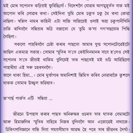
মই মোৰ সপোনত কঢ়িয়াই ফুৰিছি
লোঁ।
বিদেশলৈ যোৱাৰ আগমুহূর্তত যাক মই
আপোন কৰি লোৱাৰ কথা।
সেইদিনা তুমি মোৰ চকুত চকু থৈ কথা কোৱা
নাছিলা।
স্বপ্নিল নামৰ কাহিনী এটা সাজি সাজিয়েই ওলাই অহা চকুপানীখিনি
ঢাকি ৰাখিবলৈ সন্ধিয়াৰ আঁঠ বজাতো যে তুমি ক’লা গগ’লছযোৰ পিন্ধি
লৈছিলা।
সকলো পাহৰিবলৈ চেষ্টা কৰাৰ পাছতো আমাৰ যুগ্ম সপোনটোৱেইটো
আছিল একমাত্র সকাহ।
তোমাৰ স্মৃতিৰ স
’
তে কেইদিনমানৰ বাবে হ
’
লেও সেই
সপোনৰ স
’
তে জীয়াই থাকিম বুলিয়েই তাৰ পাছতেই মই গুচি আহিছিলো
পাহাৰীয়া এই সৰু চহৰখনলৈ।
ভালে থাকা হিমা
...।
মোৰ দুৰ্ভাগ্যৰ অমানিশাই
স্তিমিত
কৰিব নোৱাৰাকৈ
কুশলে
থাকক তোমাৰ উজ্জ্বল ভৱিষ্যত।
জ
’
গাৰ্ছ পার্কত এটি
সন্ধিয়া ...
জীৱনে উপহাস কৰাৰ পাছত অনিৰুদ্ধৰ ওচৰত তাৰ ঘাতক বেমাৰটো
আৰু হিমাঞ্জলিৰ স্মৃতিৰ বাহিৰে নিজৰ বুলিবলৈ আন একোৱেই নাথাকে।
চিকিৎসাবিজ্ঞানে বান্ধি দিয়া সময়সীমাত আৱদ্ধ হৈ পৰে তাৰ জীৱনৰ দৈর্ঘ্য।