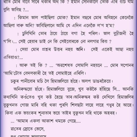
ৰাতি মোৰ বাবে সাৰে থকাৰ অর্থ কি
? ইমান সোনকালে তোক এৰি গুচি যাম
বুলি ভাবিছ
?...
:
কিমান ভাল পাইছিলা মোক
?
ইমান বছৰে মোৰ অবিহনে কেনেকৈ
আছিলা বাৰু অনি
?
ভাবিছিলানে আমি যে এদিন এনেকৈ ল’গ হ’ম
?
:
চুলিখিনি তোৰ ঠায়ে ঠায়ে বগা হৈ পৰিল।
ভাল বুঢ়ীজনী হৈ
গ’লি।
.
..
সেই হেয়াৰ ডাই নে কি সেইবোৰকে নো নলগাৱ কিয়
?
:
সেয়া মোৰ প্রশ্নৰ উত্তৰ নহয়
অনি।
সেই একেই আছা নহয়
এতিয়াও
?...
:
আৰু তই কি
? ... ‘
অৱশেষত সোমালি নহয়নে
...
মোৰ সপোনৰ
‘
আমি
’
টোত বেদলকাৰী হৈ তই সোমাইহে এৰিলি।
চকুৰ পানীবোৰ মচি লৈ হিমাঞ্জলিয়ে হাঁহে।
অলপ ডাঙৰকৈয়ে।
অনিৰুদ্ধয়ো
হাঁ
হে।
হিমাঞ্জলিয়ে বুজে, খুব কষ্টকৈ
হাঁ
হিছে সি
...
আনকি
কথাখিনি ক
ওঁ
তেও খুব কষ্ট হৈছে তাৰ।
অনিৰুদ্ধৰ কষ্ট দেখিলে হিমাঞ্জলিৰ
বুকুখনত গোজ মাৰি বহি থকা পুৰণি শিলছটা লাহে লাহে গধুৰ হৈ আহে।
কিবা এক ভ
য়ং
কৰ শূন্যতাৰ ভয়ে তাইৰ বুকুখন দহি থাকে অহৰহ।
... ‘
আমাৰ একলা আকাশ থমকে গেছে
....
রা
তেৰ স্রোতে ভেসে
,