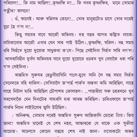
পৰিয়াল
?...
কি নাম আছিল
?..
কৃ
ষ্ণা
ক্ষি ন
?...
কি খবৰ কৃ
ষ্ণা
ক্ষিৰ, মানে তোমাৰ
পত্নীৰ
?
ভালনে
?
:
ওঁ
,
ভালেই। আৰু স্বপ্নিলৰ কেনে
?...
তোৰ মানুহটোও চাগে তোৰ দৰেই
বুঢ়া হৈ গ’ল ন
?...
কিছু সময়ৰ বাবে আকৌ অভিনয়।
দহ বছৰ আগৰ কল্পিত নায়ক
-
নায়িকাবোৰ আকৌ এবাৰ যেন সাৰ পাই উঠিল।
..
কৃ
ষ্ণা
ক্ষি,
স্বপ্নিল।
বহু সময়
ধৰি সিহঁতে দুয়ো দুয়োক সাধুকথা ক’লে।
পিছে সেইদিনা
সিহঁত সাৰি নগ
’
ল।
আখৰাবিহীন দুর্বল অভিনয়ৰ বাবে দুয়ো দুয়োৰে ওচৰত খুব বেয়াকৈ ধৰা পৰি
গ
’
ল সেইদিনা।
অস্তমিত সুৰুযৰ হেঙুলীয়াখিনি গা
লে-মুখে
সানি লৈ বহু সময় সিহঁত
তেনেদৰে বহি থাকিল।
তেতিয়ালৈ জ
’
গার্ছ পার্কত ব্যস্ততা কমি আহিছিল
,
লাহে
লাহে নিটাল মাৰি আহিছিল চৌপাশৰ কোলাহল।
...
পাহাৰীয়া সৰু চহৰখনে খুব
খৰখেদাকৈ যেন দিনটোৰ সামৰণি মৰা আৰম্ভ কৰিছিল।
চাৰিওফালে জ
’
গার্ছ
পার্কৰ নিয়ন লাইটবোৰ জ্বলি উঠিছিল।
:
অনিৰুদ্ধ
,
তোমাৰ দৰেই অস্তমিত সুৰুয আজিকালি মোৰো প্রিয়।
কিয়
জানা
?
অস্তমিত মানেই যে শেষ নহয়
,
আন্ধাৰৰো যে থাকে এক সুকীয়া
আমেজ।
আচলতে কোনো বস্তুৰে শেষ নাই জানা।
প্রত্যেকটো অন্তৰ