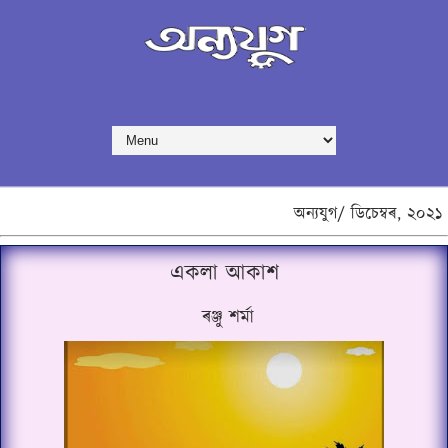
অন্যযুগ/
ডিচেম্বৰ,
২০২১
একলা আকাশ
ৰঞ্জু শৰ্মা