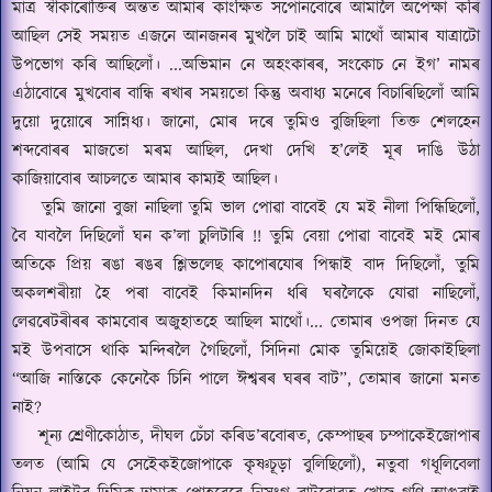
মাত্র স্বীকাৰোক্তিৰ অন্তত আমাৰ কাংক্ষিত সপোনবোৰে আমালৈ অপেক্ষা কৰি
আছিল সেই সময়ত এজনে আনজনৰ মুখলৈ চাই আমি মাথোঁ আমাৰ যাত্রাটো
উপভোগ কৰি আছিলোঁ।
...
অভিমান নে অহংকাৰৰ
,
সংকোচ নে ইগ’ নামৰ
এঠাবোৰে মুখবোৰ বান্ধি ৰখাৰ সময়তো কিন্তু অবাধ্য মনেৰে বিচাৰিছিলোঁ আমি
দুয়ো দুয়োৰে সান্নিধ্য।
জানো
,
মোৰ দৰে তুমিও বুজিছিলা তিক্ত শেলহেন
শব্দবোৰৰ মাজতো মৰম আছিল
,
দেখা দেখি হ’লেই মূৰ দাঙি উঠা
কাজিয়াবোৰ আচলতে আমাৰ কাম্যই আছিল।
তুমি জানো বুজা নাছিলা তুমি ভাল পোৱা বাবেই যে মই নীলা পিন্ধিছিলোঁ
,
বৈ যাবলৈ দিছিলোঁ ঘন ক’লা চুলিটাৰি
!!
তুমি বেয়া পোৱা বাবেই মই মোৰ
অতিকে প্রিয় ৰঙা ৰঙৰ শ্লিভলেছ কাপোৰযোৰ পিন্ধাই বাদ দিছিলোঁ
,
তুমি
অকলশৰীয়া হৈ পৰা বাবেই কিমানদিন ধৰি ঘৰলৈকে যোৱা নাছিলোঁ
,
লেৱৰেটৰীৰৰ কামবোৰ অজুহাতহে আছিল মাথোঁ।
...
তোমাৰ ওপজা দিনত যে
মই উপবাসে থাকি মন্দিৰলৈ গৈছিলোঁ
,
সিদিনা মোক তুমিয়েই জোকাইছিলা
“আজি নাস্তিকে কেনেকৈ চিনি পালে ঈশ্বৰৰ ঘৰৰ বাট”
,
তোমাৰ জানো মনত
নাই
?
শূন্য শ্রেণীকোঠাত
,
দীঘল চেঁচা কৰিড’ৰবোৰত
,
কেম্পাছৰ চম্পাকেইজোপাৰ
তলত
(
আমি যে সেইেকইজোপাকে কৃষ্ণচূড়া বুলিছিলোঁ
),
নতুবা গধূলিবেলা