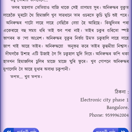
শুধু তোমায় ভালবেসে
...
তলৰ মহলাত তেতিয়াও বাজি থাকে সেই প্রাণময় সুৰ।
অনিৰুদ্ধৰ বুকুত
লাহেকৈ
মূ
ৰটো থৈ হিমাঞ্জলি খুব সা
ৱ
ধানে তাৰ ওচৰতে কুচি মুচি শুই পৰে।
অনিৰুদ্ধৰ গাটো লাহে লাহে বেছিকৈ বেয়া হৈ আহিছে।
কিছুদিনৰ পৰা
একেৰাহে বহু সময় ধৰি তাই শুব পৰা নাই।
তাইৰ চকুৰ গুৰিতো স্পষ্ট
ভাগৰৰ ক
?
লা আ
ৱে
শ।
অনিৰুদ্ধৰ বুকুৰ নির্ভয় উমত চকুহালি লাহে লাহে
জাপ খাই আহে তাইৰ।
অনিৰুদ্ধয়ো
অনুভৱ কৰে তাইৰ কুহুমীয়া নিশ্বাস।
দী
ঘলকৈ উশাহ এটি উজাই লৈ সি চকুহাল মুদি দিয়ে।
অনিৰুদ্ধৰ কপি থকা
হাতখন হিমাঞ্জলিৰ চুলিৰ মাজে মাজে ঘুৰি ফুৰে।
খুব গোপনে অনিৰুদ্ধৰ
দুগালেদি বৈ আহে দুধাৰ অবাধ্য চকুপানী।
তপত
...
খুব তপত।
ঠিকনা :
Electronic city phase 1
Bangalore.
Phone: 9599962004