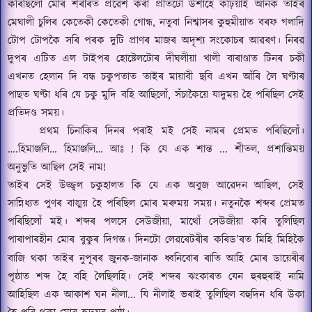
কৰিছিলোঁ মোৰ শৰীৰত প্রৱেশ কৰা প্রতিটো উশাহে কঢ়িয়াই আনক তাইৰ
মেঘালী চুলিৰ কেতেকী কেতেকী গোন্ধ
,
নতুবা নিশ্বাসৰ কুহুমীয়াত বৰফ গলাদি
টোপ টোপকৈ সৰি পৰক দুটি প্রাণৰ মাজৰ অদৃশ্য সংকোচৰ আৱৰণ।
নিৰৱ
দুপৰ এটিত এল টাইপৰ হোষ্টেলটোৰ দীঘলীয়া খালী বাৰাণ্ডাত টিনৰ চকী
এখনত হেলান দি বন্ধ চকুপতাত তাইৰ মায়াবী ছবি এখন আঁৰি লৈ ঘণ্টাৰ
পাছত ঘণ্টা ধৰি যে
চকু মুদি বহি আছিলোঁ
,
সঁচাকৈয়ে যাদুময় হৈ পৰিছিল সেই
প্রতিদণ্ড সময়
।
প্রথম চিনাকিৰ দিনৰ পৰাই মই সেই নামৰ প্রেমত পৰিছিলোঁ
।
…
.
হিমাঞ্জলি… হিমাঞ্জলি… আঃ
!
কি যে এক শান্ত
...
শীতল
,
প্রশান্তিময়
অনুভুতি আছিল সেই নাম
!
তাইৰ সেই উজ্জ্বল চকুহালত কি যে এক অবুজ আৱেদন আছিল
,
সেই
সান্নিধ্যত পুণৰ বাঙ্ময় হৈ পৰিছিল মোৰ
মৰুময় সময়।
নতুনকৈ
শব্দৰ প্রেমত
পৰিছিলোঁ মই।
শব্দৰ পলসে সেউজীয়া
,
মাথোঁ সেউজীয়া কৰি তুলিছিল
পাৰাপাৰহীন মোৰ বুকুৰ দিগন্ত।
দিনটো লেৱৰেটৰীৰ কৰিড
’
ৰত মিহি মিহিকৈ
বাজি থকা তাইৰ নুপূৰৰ জুনক-জানাক ধ্বনিবোৰ ৰাতি আহি মোৰ ডায়েৰীৰ
পৃষ্ঠাত শব্দ হৈ বহি লৈছিলহি।
সেই শব্দৰ ঝংকাৰত যেন হুৰহুৰাই নামি
আহিছিল এক আকাশ ঘন নীলা
...
যি নীলাই ভৰাই তুলিছিল বহুদিন ধৰি উকা