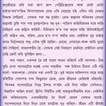
অণুজীৱৰে ভৰি থকা
জাপ জাপ পেট্রিডিক্সবোৰ
আৰু মোটা মোটা
মাইক্র’বায়’ল’জিৰ কিতাপবোৰৰ
মোহ এৰি
সেয়েহে
মই এদিন
গুচি
যোৱাৰ
সিদ্ধান্ত লৈছিলোঁ… তোমাৰ পৰা বহু দূৰলৈ।
মোৰ কল্পনাৰ খনিকৰৰ কোনো
কল্পনাই ঢুকি পাব পৰা দুৰত্বতকৈও বহু দূৰ।
পাকৈত কাহিনীকাৰৰ দৰে সাজি
লৈছিলোঁ এক কল্পিত কাহিনী।
নিমিষতে ক’ৰ পৰা জানো সাজি উলিয়াইছিলোঁ
এটি কল্পিত নাম
,
স্বপ্নিল
...
মোৰ হ’ব ল’গা স্বামীৰ নাম
!
সেইদিনা খুৱ কষ্টৰে
অথচ নিখুঁতভাৱে সাধু এটাৰ সৃষ্টি হৈছিল।
মোৰো
,
তোমাৰো।
আৰু আমি দুয়ো
শুনি গৈছিলোঁ
,
ভাৱলেশহীন হৈ।
তোমাৰ সেই নিৰাৱেগ চাৱনিয়ে সেইদিনা মোক
বেছি জেদী কৰি তুলিছিল জানা।
...
তাৰ পাছত
,
একলব্য হৈ মই মাথো সাধনা কৰিলোঁ এটি সপোনৰ।
ঠিক
তুমি দেখা সপোনটোৰ দৰেই এখন পাহাৰীয়া
সৰু টাউনত ঠিকনা এটি গঢ়ি
ললোঁ।
অকলশৰে।
তোমাৰ পৰা এলাগী হৈ।
দুষ্ট সময়ৰ অভিশাপত লাহে লাহে
কাঁইটীয়া গোলাপৰ লতা কিছুমানে মোক
,
মোৰ জীৱনক মেৰিয়াই ধৰিলেহি।
ভিতৰৰ সপোনটোৱে পিছে উশাহ ল
’
বলৈ এৰি দিয়া নাছিল তেতিয়াও।
নিদ্রায়িত আছিল মাথোঁ
,
শ্লিপিং বিউটিৰ সেই ৰাজকুমাৰীজনীৰ দৰে।
সেইদিন
ধৰি অভিমানবোৰ একাষৰীয়াকৈ থৈ দিলোঁ কেৱল তোমাৰ বাবেই।
অপেক্ষাবোৰে দিনে দিনে মোৰ মনটোক দৃঢ় কৰিলে।
জীৱন এটি জীয়াই