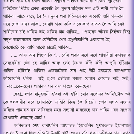
বতাহৰ সতে ঢৌ খেলি নাচিব।
সন্মুখৰ পাহাৰৰ অঁকোৱা পঁকোৱা লুং
লুঙীয়া
বাটটোৰে পিঠিত হোৰা একোটা লৈ পুৰুষ
-
মহিলাৰ দল এটি
শাৰী পাতি
গৈ
থাকিব।
লাহে লাহে
,
ৰৈ ৰৈ।
দূৰৰ পৰা সিহঁতবোৰক একোটা গুৰি পৰুৱাৰ
দৰে দেখা যাব।
আৰু
..
ধোৱাই থকা কফি একোকাপ হাতত লৈ আমি সেই
শাৰীবোৰ চাই থাকিম চাই থাকিম চাই থাকিম
...।
পাহাৰৰ ভাঁজত সিহঁতৰ বিন্দু
সদৃশ অৱয়ববোৰ আৰু বেলিটোৰ শেষ হেঙুলীয়াখিনি একাকাৰ হৈ
নোযোৱালৈকে আমি মাথো চায়েই থাকিম
...
: ...
আৰু তাৰ পিছত কি
?...
বেলি পৰাৰ লগে লগে পাহাৰীয়া বতাহজাক
সেৰসেৰীয়া
চেঁচা হৈ আহিব আৰু সেই ঠাণ্ডাত কঁপি কঁপি আপুনি হাঁচিয়াই
থাকিব, হাঁচিয়াই থাকিব
!
এজমাটোৱে সাৰ পাই উঠি মৰমেৰে আপোনাক
আঁকোৱালি ধৰিব
!
মই হ
’
লে তেতিয়া কাৰো কেয়াৰ লোৱাত নাই দেই।
নাহ
...
কেনছেল।
পাহাৰত ঘৰ বন্ধা প্রগ্রেম কেনছেল।
...
হুহ
!...
লগৰ মানুহজনী হ
’
বলা তই হ
’
বি
!
মোৰ সপোনৰ ‘আমি’
টোত তই
বেদখলকাৰীৰ দৰে সোমাবলৈ নাহিবি কিন্তু কৈ দিছোঁ।
তোৰ লগত সংসাৰ
কৰিলে পাহাৰত ঘৰ সাজিবলৈ নহয় সন্ন্যাসী হ
’
বলৈহে যাব পাৰিম।
বৰ সপোন
দেখাজনী ওলাইছে চোৱাঁ
!
অনিৰুদ্ধৰ শেষ কথাষাৰিৰ আঘাতত হিমাঞ্জলিৰ মুখমণ্ডলত ইমানপৰে
ঢপলিয়াই ফুৰা শিশু হাঁহিটো উজুটি খাই পৰে।
বহি থকা চকীখনৰ পৰা ঘপহ