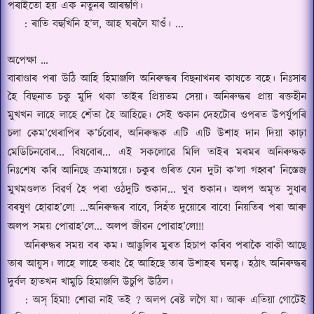
পৰাইতো
হয় এক নতুনৰ আৰম্ভ
ণি।
:
ৰাতি বহুখিনি হ’ল
,
আহ ঘৰলৈ যা
ওঁ।
...
অপেক্ষা …
বাৰা
ণ্ডা
ৰ পৰা উঠি আহি হিমা
ঞ্জ
লি অনিৰুদ্ধৰ বিছনাখনৰ কাষতে বহে।
নিঃ
সাৰ
হৈ বিছনাত চকু মুদি থকা তাইৰ প্রিয়তম সেয়া।
অনিৰুদ্ধৰ প্রায় ৰক্তহীন
মুখখন লাহে লাহে শেঁতা হৈ আহিছে।
সেই শুকান দেহটোৰ ওপৰত উপ
ৰ্যু
পৰি
চলা কেম
’
থেৰাপিৰ ক
’
র্চবোৰ
,
অনিৰুদ্ধক এটি এটি উশাহ দান দিয়া কাঢ়া
মেডিচিনবোৰ
...
বিষবোৰ
...
এই সকলোৱে মিলি তাইৰ মৰমৰ অনিৰুদ্ধক
নিঃ
শেষ কৰি আনিছে ক্রমান্বয়ে।
চকুৰ গুৰিত যেন দুটা ক
’
লা গহ্বৰ
’
নিস্তেজ
মুখমণ্ডলত বিৱর্ণ হৈ পৰা ওঠদুটি শুকান
...
খুব শুকান।
অলপ অমৃত সুধাৰ
বৰষুণ হোৱাহ
’
লে
! ...
অনিৰুদ্ধৰ বাবে
,
সিহঁত দুয়োৰে বাবে
!
নিয়তিৰ পৰা আৰু
অলপ সময় পোৱাহ
’
লে
...
অলপ জীৱন পোৱাহ
’
লে
!!!
অনিৰুদ্ধৰ সময় বৰ কম।
আঙুলিৰ মুৰত হিচাপ কৰিব পৰাকৈ বাকী আছে
তাৰ আয়ুস।
লাহে লাহে ত
ৰাং
হৈ আহিছে তাৰ উশাহৰ ঘনত্ব।
হঠাৎ অনিৰুদ্ধৰ
দু
র্বল হাতখন খামুচি হিমাঞ্জলি
উচুপি উঠিল।
:
অ
স্‌
হিমা
!
শোৱা নাই তই
?
অলপ ৰেষ্ট লগৈ যা।
আৰু এতিয়া গোটেই