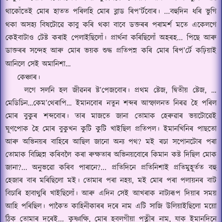
থাকোঁতেই মোৰ হাতত পৰিলহি মোৰ ব্লাড ৰিপ
’
র্টবোৰ।
.
..
বহুদিন ধৰি ভুগি
থকা
অসহ্য বিষটোৱে কাবু কৰি থকা বাবে ডক্তৰৰ
পৰামৰ্শ মতে একেলগে
কেইবাটাও টেষ্ট কৰাই পেলাইছিলোঁ।
প্রার্থনা কৰিছিলোঁ অহৰহ
...
পিছে আৰু
ডাক্তৰৰ সন্দেহ আৰু মোৰ ভয়ক শুদ্ধ প্রতিপন্ন কৰি মোৰ ৰিপ
’
র্টে কঢ়িয়াই
আনিলে সেই অমানিশা…
কেঞ্চাৰ।
লগে সলনি হল জীৱনৰ ষ্ট
’
পেজবোৰ।
প্রথম ষ্টেজ
,
দ্বিতীয় ষ্টেজ
,
…
মেডিচিন…কেম
’থেৰাপি
… ইমানবোৰ নতুন শব্দৰ আস্ফালনত নিৰৱ হৈ পৰিল
মোৰ বুকুৰ শব্দবোৰ।
তাৰ মাজতে জানা তোমাক হেৰুৱাৰ ভয়টোৱেই
ঘূণপোক হৈ মোৰ বুকুখন কুটি কুটি খাইছিল প্রতিপল।
ইমানখিনিৰ পাছতো
আৰু
অভিনয়ৰ বাহিৰে
আছিল জানো অন্য পথ
?
মই ৰচা সপোনটোৰ পৰা
তোমাক বি
চ্ছি
ন্ন কৰিবলৈ কৰা ৰুক্ষতাৰ অভিনয়বোৰে কিমান কষ্ট দিছিল মোক
জানা
?...
অনুভৱো কৰিব পাৰানে
?...
প্রতিদিনে প্রতিনিশাই প্রতিমুহূর্তত বহু
হেজাৰ বাৰ মৰিছিলো মই।
তোমাৰ পৰা নহয়,
মই মোৰ পৰা পলায়নৰ বাট
বিচাৰি হাবাথুৰি খাইছিলোঁ।
আৰু এদিন সেই আখৰাক নাট্য
ৰূ
প দিয়াৰ সময়
আহি পৰিছিল।
পাকৈত কাহিনীকাৰৰ দৰে নাম এটি সাজি উলিয়াইছিলো ময়ো
ঠিক তোমাৰ দৰেই
...
কৃ
ষ্ণা
ক্ষি
,
মোৰ হবলগীয়া পত্নীৰ নাম
,
যাক ইমানদিনে