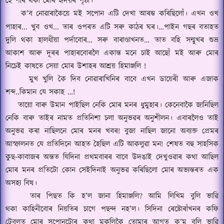
হৈ পৰি থকা মোৰ হৃদয়ৰ পৃষ্ঠা।
ক
’
ব নোৱাৰাকৈয়ে মই সপোন এটি দেখা আৰম্ভ কৰিছিলোঁ।
এখন ওখ
পাহাৰ
...
খুব ওখ
...
তাৰ ওপৰত এটি সৰু কাঠৰ ঘৰ।
…পাইন গছৰ বতাহত
দুলি থকা হালধীয়া পর্দাবোৰ… সৰু বাৰাণ্ডাখনত…
তাত বহি সন্মুখৰ শুভ্র
আকাশ আৰু দূৰৰ পাহাৰবোৰলৈ একান্ত মনে চাই আছোঁ
মই আৰু মোৰ
নিচেই কাষতে সেয়া মোৰ উশাহৰ আশ্রয় হিমাঞ্জলি
!
মুখ খুলি কৈ দিব নোৱাৰাখিনিৰ বাবে এখন ডায়েৰী আৰু এজাক
শব্দ
..
কিমান যে সকাহ …
!
তায়ো বাৰু উমান পাইছিল নেকি মোৰ মনৰ ধুমুহাৰ।
কেনেবাকৈ জানিছিল
নেকি বাৰু তাইৰ নামত
প্রতিনিশা চলা অনুভৱৰ অনুশীলন।
এবাৰলৈও তাই
অনুভৱ কৰা নাছিলনে মোৰ মনৰ খবৰ
!
বুজা নাছিল জানো
অব্যক্ত প্রেমৰ
আস্ফালনত যে প্রতিদিনে আহত হৈছিল এটি
আকলুৱা মন
!
শেষত বহু সাহসিক
কুছ
-
কাবাজৰ
অন্তত যিদিনা প্রথমবাৰৰ বাবে উদঙাই দেখুওৱাৰ কথা আছিল
মোৰ মনৰ প্রতিটো কোন সেইদিনাই অনুভৱ কৰিছিলো মোৰ অভ্যন্তৰত এক
অসহ্য বিষ।
তাৰ পিছত কি হ’ল জানা হিমাঞ্জলি
?
আমি লিখিম বুলি ভাৱি
থকা
কাহিনীবোৰ নিয়তিৰ চাগে পছন্দ নহ’ল।
সিদিনা ৰেষ্টোৰাঁখনৰ কফি
টেবুলত মোৰ সপোনটোৰ কথা মুকলিকৈ তোমাৰ আগত ক
’
ম বুলি ভাৱি