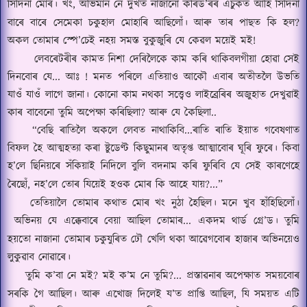
সিদিনা মোৰ।
খং, অভিমান নে দুখত নাজানো কৰিড
’
ৰৰ এচুকত আহি সিদিনা
বাৰে বাৰে সেমেকা চকুহাল মোহাৰি আছিলোঁ।
আৰু তাৰ পাছত কি হল
?
অকল তোমাৰ স্পে
’
চেই নহয় সমস্ত বুকুজুৰি যে কেৱল ময়েই মই
!
লেবৰেটৰীৰ কামত নিশা দেৰিলৈকে কাম কৰি থাকিবলগীয়া হোৱা সেই
দিনবোৰ যে
...
আঃ
!
মনত পৰিলে এতিয়াও আকৌ এবাৰ অতীতলৈ উভতি
যাওঁ যাওঁ লাগে জানা।
কোনো কাম নথকা সত্ত্বেও লাইব্ৰেৰিৰ অজুহাত দেখুৱাই
কাৰ বাবেনো তুমি অপেক্ষা কৰিছিলা
?
আৰু
যে কৈছিলা
..
“
বেছি ৰাতিলৈ অকলে লেবত নাথাকিবি
...
ৰাতি ৰাতি ইয়াত গবেষণাত
বিফল হৈ আত্মহত্যা কৰা ষ্টুডেণ্ট কিছুমানৰ অতৃপ্ত আত্মাবোৰ ঘূৰি ফুৰে।
কিবা
হ
’
লে ছিনিয়ৰে সঁকিয়াই নিদিলে বুলি বদনাম কৰি ফুৰিবি যে সেই কাৰণেহে
ৰৈছোঁ
,
নহ
’
লে তোৰ যিয়েই হওক মোৰ কি আহে যায়
?...”
তেতিয়ালৈ তোমাৰ কথাত মোৰ খং নুঠা হৈছিল।
মনে খুব হাঁহিছিলোঁ।
অভিনয় যে এক্কেবাৰে বেয়া আছিল তোমাৰ
...
একদম থাৰ্ড গ্রে
’
ড।
তুমি
হয়তো নাজানা তোমাৰ চকুযুৰিত ঢৌ খেলি থকা আৱেগবোৰ হাজাৰ অভিনয়েও
লুকুৱাব নোৱাৰে।
তুমি ক
’
বা নে মই
?
মই ক’ম নে তুমি
?...
প্রস্তাৱনাৰ অপেক্ষাত সময়বোৰ
সৰকি গৈ আছিল।
আৰু এখোজ দিলেই য’ত প্রাপ্তি আছিল
,
যি সময়ত এটি