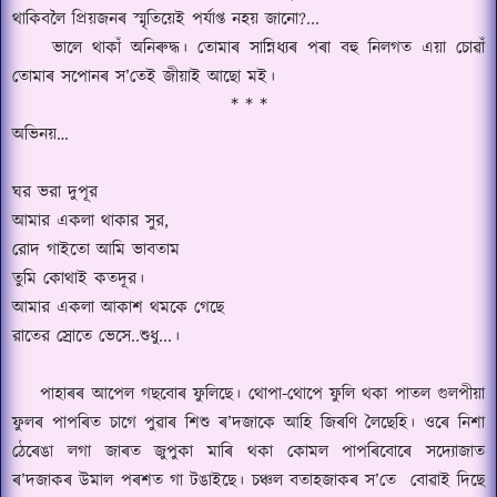
থাকিবলৈ প্রিয়জনৰ স্মৃতিয়েই পর্যাপ্ত নহয় জানো
?...
ভালে থাকাঁ অনিৰুদ্ধ।
তোমাৰ সান্নিধ্যৰ পৰা বহু নিলগত এয়া চোৱাঁ
তোমাৰ সপোনৰ স
’
তেই জীয়াই আছো মই।
* * *
অভিনয়…
ঘর ভরা দুপূর
আমার একলা থাকার সুর
,
রোদ গাইতো আমি ভাবতাম
তুমি কোথাই কতদূর।
আমার একলা আকাশ থমকে গেছে
রাতের স্রোতে ভেসে
..
শুধু
...
।
পাহাৰৰ আপেল গছবোৰ ফুলিছে।
থোপা
-
থোপে ফুলি থকা পাতল গুলপীয়া
ফুলৰ পাপৰিত চাগে পুৱাৰ শিশু ৰ’দজাকে আহি জিৰণি লৈছেহি।
ওৰে নিশা
ঠেৰেঙা লগা জাৰত জুপুকা মাৰি থকা কোমল পাপৰিবোৰে সদ্যোজাত
ৰ’দজাকৰ উমাল পৰশত গা টঙাইছে।
চঞ্চল
বতাহজাকৰ স’তে
বোৱাই দিছে