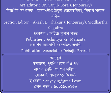
Art Editor : Dr. Sanjib Bora (Honourary)
বিভাগীয় সম্পাদক : আকাশদীপ্ত ঠাকুৰ (অবৈতনিক), সিদ্ধাৰ্থ শংকৰ
কলিতা
Section Editor : Akash D. Thakur (Honourary), Siddhartha
S. Kalita
প্ৰকাশক : অচিন্ত্য কুমাৰ মহন্ত
Publisher : Achintya Kr. Mahanta
প্ৰকাশন সহযোগী : দেৱজিৎ ভৰালী
Publication Associate : Debajit Bharali
অন্যযুগ
তৰাজান, পুৰণি গায়ন গাঁও পথ
নায়াৰা পেট্ৰল পাম্পৰ সমীপত
যোৰহাট, ৭৮৫০০১ (অসম)
ই-মেইল : anyayug@gmail.com
ফোন নম্বৰ : ৬০০১৯০৯২৩৯