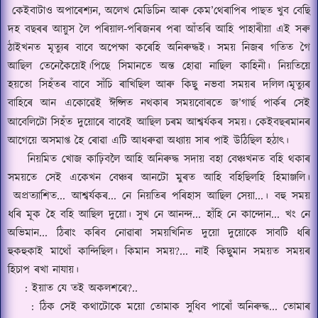
কেইবাটাও অপাৰেশ্যন
,
অলেখ মেডিচিন আৰু কেম
’
থেৰাপিৰ পাছত খুব বেছি
দহ বছৰৰ আয়ুস লৈ
পৰিয়াল-পৰিজনৰ পৰা
আঁতৰি আহি পাহাৰীয়া
এই সৰু
ঠাইখনত মৃত্যুৰ বাবে অপেক্ষা কৰেহি অনিৰুদ্ধই।
সময় নিজৰ গতিত গৈ
আছিল তেনেকৈয়েই।
পিছে সিমানতে অন্ত হোৱা নাছিল কাহিনী।
নিয়তিয়ে
হয়তো সিহঁতৰ বাবে
সাঁচি ৰাখিছিল আৰু কিছু নভবা সময়ৰ দলিল।
মৃত্যুৰ
বাহিৰে আন একোৱেই ঈপ্সিত নথকাৰ সময়বোৰতে জ
’
গাৰ্ছ পার্কৰ সেই
আবেলিটো
সিহঁত দুয়োৰে বাবেই আছিল চৰম আ
শ্ব
র্যকৰ সময়।
কেইবছৰমানৰ
আগেয়ে অসমাপ্ত হৈ ৰোৱা
এটি আধৰুৱা অধ্যায় সাৰ পাই উঠিছিল হঠাৎ।
নিয়মিত খোজ কাঢ়িবলৈ আহি অনিৰুদ্ধ সদায় বহা বেঞ্চখনত বহি থকাৰ
সময়তে সেই একেখন বেঞ্চৰ আনটো মুৰত আহি বহিছিলহি হিমাঞ্জলি।
অপ্রত্যাশিত
...
আ
শ্ব
র্যকৰ
...
নে নিয়তিৰ পৰিহাস আছিল সেয়া...।
বহু সময়
ধৰি মূক হৈ বহি আছিল দুয়ো।
সুখ নে আনন্দ
...
হাঁহি নে কান্দোন
...
খং নে
অভিমান
... ঠি
ৰাং কৰিব নোৱাৰা সময়খিনিত দুয়ো দুয়োকে সাবটি ধৰি
হুক
হুকাই মাথোঁ কান্দিছিল।
কিমান সময়
?...
নাই কিছুমান সময়ত সময়ৰ
হিচাপ ৰখা নাযায়।
:
ইয়াত যে তই অকলশৰে
?..
:
ঠিক সেই কথাটোকে ময়ো তোমাক সুধিব পাৰোঁ অনিৰুদ্ধ
...
তোমাৰ