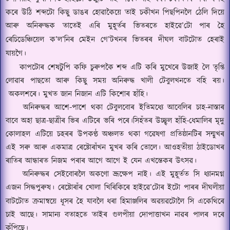
কৰে উঠি শব্দটো কিছু ডাঙৰ হোৱাকৈয়ে তাই চকীখন পিছপিনলৈ ঠেলি দিয়ে
আৰু অনিৰুদ্ধক তাতেই এৰি মুহূর্তৰ ভিতৰতে হাইৱে
’
টো পাৰ হৈ
ৰেচিডেঞ্চিয়েল ক’ল’নিৰ মেইন গে
’
টখনৰ ভিতৰৰ দীঘল বাটটোত হেৰাই
যায়গৈ।
কাপটোৰ শেষটুপি কফি চুৰুপকৈ শব্দ এটি কৰি মুখেৰে উজাই লৈ তৃপ্তি
লোৱাৰ পাছতো আৰু কিছু সময় অনিৰুদ্ধ খালী টেবুলখনতে বহি ৰয়।
অকলশৰে।
মুখত জান নিজান এটি কিশোৰ হাঁহি।
অনিৰুদ্ধৰ আশে
-
পাশে থকা টেবুলবোৰ ইতিমধ্যে আবেলিৰ চাহ-নাস্তাৰ
বাবে অহা ছাত্র
-
ছাত্রীৰ ভিৰ এটিৰে ভৰি পৰে।
সিহঁতৰ উচ্ছ্বল হাঁহি-ধেমালিৰ মৃদু
কোলাহল এটিয়ে চহৰৰ উপকণ্ঠ অঞ্চলত থকা গৱেষণা প্রতিষ্ঠানটিৰ সন্মুখৰ
এই সৰু আৰু একমাত্র ৰেষ্টোৰাঁখন মুখৰ কৰি তোলে।
আওহতীয়া ঠাইডোখৰ
ৰাতিৰ আন্ধাৰত নিজম পৰাৰ আগে আগে ই যেন এখন্তেকৰ উৎসৱ।
অনিৰুদ্ধৰ সেইবোৰলৈ অকণো ভ্রূক্ষেপ নাই।
এই মুহূর্তত সি
ধ্যানমগ্ন
এজন সিদ্ধপুৰুষ।
ৰেষ্টোৰাঁৰ খোলা খিৰিকিৰে হাইৱে
’
টোৰ ইটো পাৰৰ দীঘলীয়া
বাটটোত
ক্রমান্বয়ে ধূসৰ হৈ যাবলৈ ধৰা হিমাঞ্জলিৰ অৱয়ৱটোলৈ সি একেথিৰে
চাই আছে।
সামান্য বতাহতে তাইৰ গুলপীয়া দোপাত্তাখন নাৱৰ পালৰ দৰে
কঁপিছে।