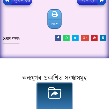
পূৰ্বৱৰ্তী পৃষ্ঠা
পৰৱৰ্তী পৃষ্ঠা
PRINT
শ্বেয়াৰ কৰক:
অন্যযুগৰ প্ৰকাশিত সংখ্যাসমূহ