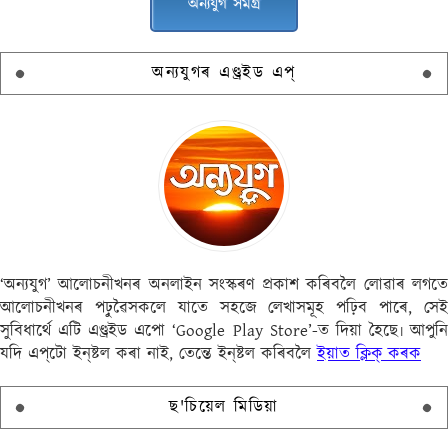
অন্যযুগ সমগ্ৰ
অন্যযুগৰ এণ্ড্ৰইড এপ্
‘অন্যযুগ’ আলোচনীখনৰ অনলাইন সংস্কৰণ প্ৰকাশ কৰিবলৈ লোৱাৰ লগতে
আলোচনীখনৰ পঢ়ুৱৈসকলে যাতে সহজে লেখাসমূহ পঢ়িব পাৰে, সেই
সুবিধাৰ্থে এটি এণ্ড্ৰইড এপো ‘Google Play Store’-ত দিয়া হৈছে৷ আপুনি
যদি এপ্‌টো ইন্‌ষ্টল কৰা নাই, তেন্তে ইন্‌ষ্টল কৰিবলৈ
ইয়াত ক্লিক্ কৰক
ছ'চিয়েল মিডিয়া