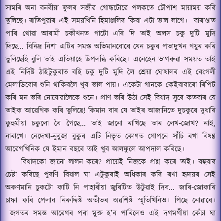
সামৰি অনা বনৰীয়া ফুলৰ সজীৱ গোন্ধটোৱে
পলকতে চৌপাশ মায়াময় কৰি
তুলিছে।
ৰাতিপুৱাৰ এই সময়খিনি হিমাঞ্জলিৰ কিবা এটা ভাল লাগে।
বাৰাণ্ডাত
পাৰি থোৱা আৰামী চকীখনত গাটো এৰি দি তাই অলস চকু দুটি মুদি
দিছে
...
বিনিদ্র নিশা এটিৰ সমস্ত অভিমানবোৰে যেন চকুৰ পতাদুখন গধুৰ কৰি
তুলিছেহি
বুলি
তাই এতিয়াহে উপলব্ধি কৰিছে।
এনেহেন ভাগৰুৱা সময়ত তাই
এই নির্দিষ্ট ঠাইটুকুৰাত বহি চকু দুটি মুদি লৈ
শ্রেয়া ঘোষালৰ এই বেংগলী
মেল
’
ডিবোৰ শুনি থাকিবলৈ খুব ভাল পায়।
একেটা গানকে কেইবাবাৰো ৰিপিট
কৰি
মন ভৰি নোযোৱালৈকে শুনে।
প্রাণ ভৰি উঠা সেই বিষাদ সুৰে কতবাৰ যে
তাইক আৱেগিক কৰি তুলিছে! কিমান বাৰ যে তাইৰ আজানিতে দুচকুৰে দুধাৰি
কুহুমীয়া চকুলো বৈ গৈছে
...
তাই জানো ৰাখিছে তাৰ লেখ-জোখ
?
নাই
,
নাৰাখে।
নেদেখা-নুবুজা বুকুৰ এটি নিভৃত কোণত গোপনে সাঁচি ৰখা বিষণ্ণ
আৱেগখিনিক যে ইমান বছৰে তাই খুব আলফুলে আপদাল কৰিছে।
বিষাদকো জানো লালন কৰে
?
প্রায়েই নিজকে প্রশ্ন কৰে
তাই
।
বহুবাৰ
চেষ্টা কৰিছে পুৰণি বিষাল ঘা এটুকুৰাই অধিকাৰ কৰি ৰখা হৃদয়ৰ
সেই
অকণমানি চুকটো কাটি নি পাহাৰীয়া জুৰিটিত উটুৱাই দিব
...
জাৰি-জোকাৰি
চাফা কৰি পেলাব নিৰুদ্দিষ্ট অতীতৰ অৱশিষ্ট স্মৃতিখিনিও।
পিছে নোৱাৰে।
জগতৰ সমস্ত আৱেগৰ পৰা মুক্ত হ
’
ব পাৰিলেও এই দগমগীয়া কেঁচা ঘা