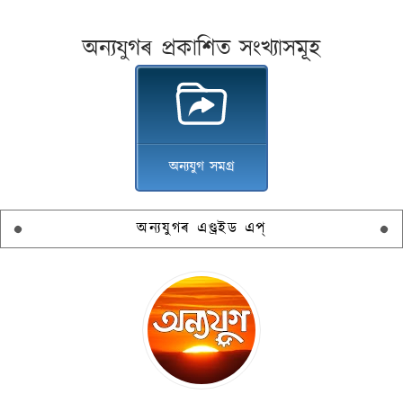
অন্যযুগৰ প্ৰকাশিত সংখ্যাসমূহ
অন্যযুগ সমগ্ৰ
অন্যযুগৰ এণ্ড্ৰইড এপ্