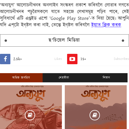
‘অন্যযুগ’ আলোচনীখনৰ অনলাইন সংস্কৰণ প্ৰকাশ কৰিবলৈ লোৱাৰ লগতে
আলোচনীখনৰ পঢ়ুৱৈসকলে যাতে সহজে লেখাসমূহ পঢ়িব পাৰে, সেই
সুবিধাৰ্থে এটি এণ্ড্ৰইড এপো ‘Google Play Store’-ত দিয়া হৈছে৷ আপুনি
যদি এপ্‌টো ইন্‌ষ্টল কৰা নাই, তেন্তে ইন্‌ষ্টল কৰিবলৈ
ইয়াত ক্লিক্ কৰক
ছ'চিয়েল মিডিয়া
2.5k+
15+
Likes
Subscribes
অধিক জনপ্ৰিয়
শেহতীয়া
শিতান