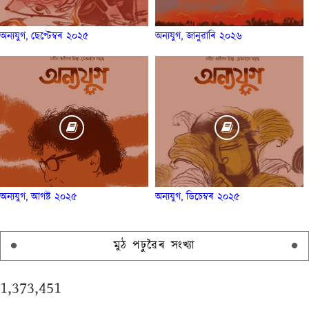
অন্যযুগ, ছেপ্টেম্বৰ ২০২৫
অন্যযুগ, জানুৱাৰি ২০২৬
অন্যযুগ, আগষ্ট ২০২৫
অন্যযুগ, ডিচেম্বৰ ২০২৫
মুঠ পঢ়ুৱৈৰ সংখ্যা
1,373,451