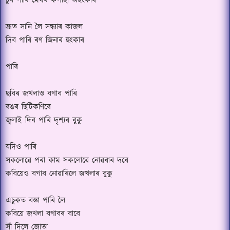
চুব পাৰি মেঘৰ কপাহী অহংকাৰ
ভ্ৰূত সানি লৈ সন্ধ্যাৰ কাজল
দিব পাৰি ৰণ জিনাৰ হুংকাৰ
পাৰি
ছবিৰ জখলাও বগাব পাৰি
ৰঙৰ ছিটিকণিৰে
জ্বলাই দিব পাৰি দৃশ্যৰ বুকু
যদিও পাৰি
সকলোৱে পৰা কাম সকলোৱে নোৱৰাৰ দৰে
কবিয়েও বগাব নোৱাৰিলে জখলাৰ বুকু
এচুকত বস্তা পাৰি লৈ
কবিয়ে জখলা বগাবৰ বাবে
সী দিলে জোতা