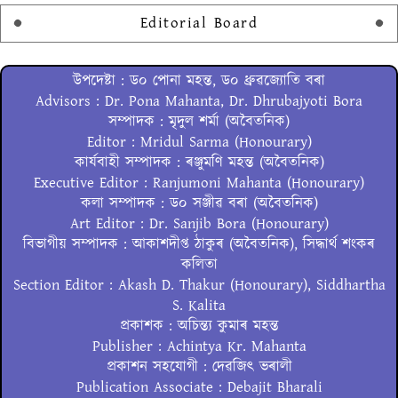
Editorial Board
উপদেষ্টা : ড০ পোনা মহন্ত, ড০ ধ্ৰুৱজ্যোতি বৰা
Advisors : Dr. Pona Mahanta, Dr. Dhrubajyoti Bora
সম্পাদক : মৃদুল শৰ্মা (অবৈতনিক)
Editor : Mridul Sarma (Honourary)
কাৰ্যবাহী সম্পাদক : ৰঞ্জুমণি মহন্ত (অবৈতনিক)
Executive Editor : Ranjumoni Mahanta (Honourary)
কলা সম্পাদক : ড০ সঞ্জীৱ বৰা (অবৈতনিক)
Art Editor : Dr. Sanjib Bora (Honourary)
বিভাগীয় সম্পাদক : আকাশদীপ্ত ঠাকুৰ (অবৈতনিক), সিদ্ধাৰ্থ শংকৰ
কলিতা
Section Editor : Akash D. Thakur (Honourary), Siddhartha
S. Kalita
প্ৰকাশক : অচিন্ত্য কুমাৰ মহন্ত
Publisher : Achintya Kr. Mahanta
প্ৰকাশন সহযোগী : দেৱজিৎ ভৰালী
Publication Associate : Debajit Bharali