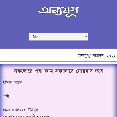
অন্যযুগ/
নৱেম্বৰ,
২০২১
সকলোৱে পৰা কাম সকলোৱে নোৱৰাৰ দৰে
ধীমান বৰ্মন
পাৰি
গানৰ জখলাৰেও উঠি গৈ