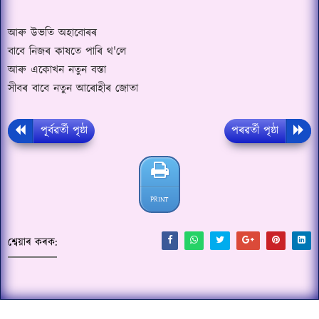
আৰু উভতি অহাবোৰৰ
বাবে নিজৰ কাষতে পাৰি থ'লে
আৰু একোখন নতুন বস্তা
সীবৰ বাবে নতুন আৰোহীৰ জোতা
পূৰ্বৱৰ্তী পৃষ্ঠা
পৰৱৰ্তী পৃষ্ঠা
PRINT
শ্বেয়াৰ কৰক: