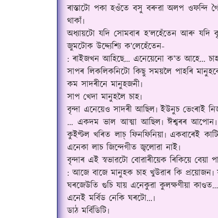
ৰাস্তাটো পকা হ‌ওঁতে বসু বৰুৱা‌ অলপ ওফন্দি গৈ
থাকাঁ৷
অধ্যায়টো যদি সোমবাৰ হ’ল‌হেঁতেন আৰু যদি বৃন
জুমটোক উদ্দ্যেশ্যি ক’লেহেঁতেন-
: ৰাইজখন আহিছে... এনেয়েনো ক’ত আহে... 
সাপৰ লিকলিকনিটো কিছু সময়লৈ পাহৰি মানুহবো
কম সাদৰীনে মানুহজনী৷
সাপ খেদা মানুহলৈ চাহ৷
বৃন্দা এনেয়েও সাদৰী আছিল৷ ইউনুচ ভেংৰাই নি
... একদম ভাল আত্মা আছিল৷ ঈশ্বৰৰ আপোন৷
কুইণ্টল খৰিত লাচ্ ফিনফিনিয়া৷ একবাৰেই কাট
এনেকা লাচ জিন্দেগীত জ্বলোৱা নাই৷
বৃন্দাৰ এই স্বভাৱটো বোৱাৰীয়েক ৰিকিয়ে বেয়া 
: আজে বাজে মানুহক চাহ খুউৱাৰ কি প্ৰয়োজন৷ যত
ঘৰজেউতি গুচি যায় এনেকুৱা কুলক্ষণীয়া কাণ্ডত...
এনেই মৰ্বিড নেকি ঘৰটো...৷
ডাঠ মৰ্বিডিটি৷