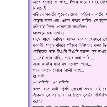
আৰে বসুবাবু কি ক’ব... ইন্সান জানোৱাৰ হৈ গৈ
সিমানেই৷
ৰাউতৰ সৰুটো পুতেক৷ চোকা আছিল ল’ৰাটো৷ দ
মেডুলা অবলংগটা৷ একো কথাই নাছিল৷ ফে
’
চবুক
জঁপিয়াই দিলে৷ প্ৰাৱল্যটো নাথাকিল৷
চহৰখনে চক্ নাখায়৷
মাজে মাজে ধনচিঙৰ মাকৰ মাতত চহৰখনে পেৰ
ৰুদালী৷ মানুহ মৰিলে প‌ইচাৰ বিনিময়ত কন্দা ত
কেতিয়াবা তাই চিঞৰি চিঞৰি কান্দে৷‌ সুৰ লগা
... সেই বাটে যাবি... পাহাৰ এটা পাবি ...
আৰু আগলৈ যাবি গছ এজোপা পাবি...
গছৰ তলতে তোলৈ বিচনী আছে...
বা ল’বি...
গৈ থাকিবি... গৈ থাকিবি...
কৰুণ মাত এটা৷ পুৰণি বেহেলা এখন৷ এই যেন ম
জীৱনত কেতিয়াও বাদ্যৰ সৈতে তেওঁৰ পৰিচিতি
বজোৱা..