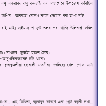
ল বসু বৰুৱাক৷ বসু বৰুৱাই বৰ‌ আয়াসেৰে উপভোগ কৰিছিল
লাগিব... আৰুতো বেলেগ ফালে সোমাব পৰা জাগা নাই..
 যোৱাই নাই৷ এইমাত্ৰ শ ফুট তলৰ পৰা খান্দি উলিওৱা ফছিল
নাঃ৷ নাখালে৷ জুমটো হতাশ হৈছে৷
 গতানুগতিকভাৱেই চলি থাকে৷
 ফুলকুমলীয়া ছোৱালী এজনীৰ৷ দৰহিছে৷ গেলা‌ গোন্ধ এটা
চাওক... এই মিথিলা, বচুবাবুৰ কাৰণে এক প্লেট কচুৰী লগা...