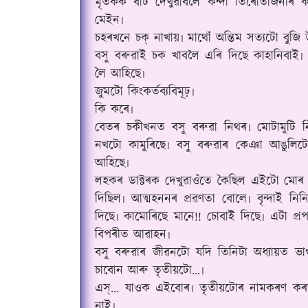
মৃতকক বাট দেখুৱাবলৈ কন্দা তিৰোতাজনীৰ কৰ
মেইন৷
চহৰখনে চক্ নাখায়৷ মাথোঁ অন্তিম সত্যটো বুজ
বসু বৰুৱাই চক খাবলৈ এৰি দিছে কাহানিবাই৷ এ
লৈ আহিছে৷
জুমটো কিংকৰ্তব্যবিমূঢ়৷
কি কৰে৷
বেতৰ চকীখনত বসু বৰুৱা নিথৰ৷ মোটামুটি 
নখটো কামুৰিছে৷ বসু বৰুৱাৰ কেঞা আঙুলি
আহিছে৷
লহকৰ ডাক্টৰক দেখুৱাওঁতে কৈছিল এইটো মোৰ
দিছিল৷ আত্মহননৰ‌ প্ৰৱণতা বোলে৷ বৃন্দাই 
দিছে৷ কামোৰিছে মানে!! চোবাই দিছে৷ এটা প্ৰপ
বিপৰীত আৱাহন৷
বসু বৰুৱাৰ জীৱনটো যদি তিনিটা অধ্যায়ত ভাগ 
চাবোন আৰু তৃতীয়টো...৷
এস্... যাওক এইবোৰ৷ তৃতীয়টোৰ নামকৰণ কৰা
নাই৷