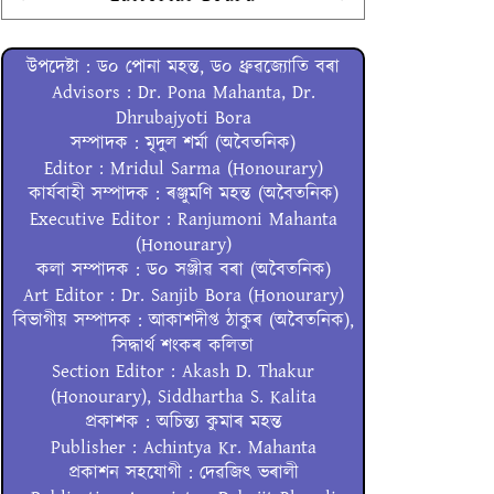
উপদেষ্টা : ড০ পোনা মহন্ত, ড০ ধ্ৰুৱজ্যোতি বৰা
Advisors : Dr. Pona Mahanta, Dr.
Dhrubajyoti Bora
সম্পাদক : মৃদুল শৰ্মা (অবৈতনিক)
Editor : Mridul Sarma (Honourary)
কাৰ্যবাহী সম্পাদক : ৰঞ্জুমণি মহন্ত (অবৈতনিক)
Executive Editor : Ranjumoni Mahanta
(Honourary)
কলা সম্পাদক : ড০ সঞ্জীৱ বৰা (অবৈতনিক)
Art Editor : Dr. Sanjib Bora (Honourary)
বিভাগীয় সম্পাদক : আকাশদীপ্ত ঠাকুৰ (অবৈতনিক),
সিদ্ধাৰ্থ শংকৰ কলিতা
Section Editor : Akash D. Thakur
(Honourary), Siddhartha S. Kalita
প্ৰকাশক : অচিন্ত্য কুমাৰ মহন্ত
Publisher : Achintya Kr. Mahanta
প্ৰকাশন সহযোগী : দেৱজিৎ ভৰালী