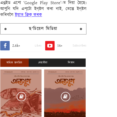
এণ্ড্ৰইড এপো ‘Google Play Store’-ত দিয়া হৈছে৷
আপুনি যদি এপ্‌টো ইন্‌ষ্টল কৰা নাই, তেন্তে ইন্‌ষ্টল
কৰিবলৈ
ইয়াত ক্লিক্ কৰক
ছ'চিয়েল মিডিয়া
2.5k+
15+
Likes
Subscribes
অধিক জনপ্ৰিয়
শেহতীয়া
শিতান