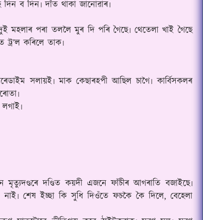
ছে দিন ব দিন৷ দাঁত থাকা জানোৱাৰ৷
ুই মহলাৰ পৰা তললৈ মুৰ দি পৰি গৈছে৷ থেতেলা খাই গৈছে
ত ট্ৰ’ল কৰিলে তাক৷
েডাইম সলায়ই৷ মাক কেছাৰহপী আছিল‌ চাগৈ৷ কাৰ্বিসকলৰ
িৰোতা৷
ই লগাই৷
ৃত্যুদণ্ডৰে দণ্ডিত কয়দী এজনে ফাঁচীৰ আগৰাতি বজাইছে৷
 নাই৷ শেষ ইচ্ছা কি সুধি দিওঁতে ফচকৈ কৈ দিলে, বেহেলা