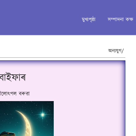
মুখ্যপৃষ্ঠা
সম্পাদনা কক্ষ
অন্যযুগ/
বাইফাৰ
ীলো
ৎ
পল বৰুৱা