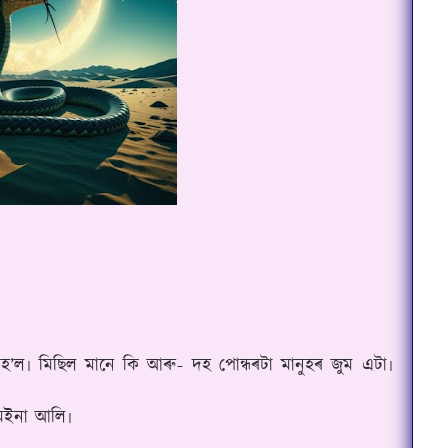
’ল৷ মিছিল মানে কি আৰু- দহ পোন্ধৰটা মানুহৰ‌ জুম এটা৷
ম‌ইনা আলি৷