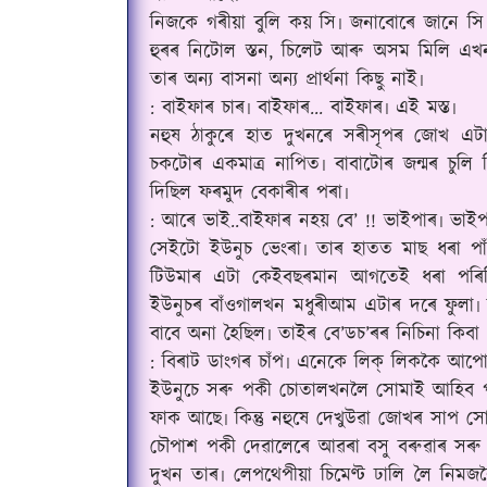
নিজকে গৰীয়া বুলি কয় সি৷ জনাবোৰে জানে সি 
হুৰৰ নিটোল স্তন, চিলেট আৰু অসম মিলি এখন ৰ
তাৰ অন্য বাসনা অন্য প্ৰাৰ্থনা কিছু নাই৷
: বাইফাৰ চাৰ৷ বাইফাৰ... বাইফাৰ৷ এই মস্ত৷
নহুষ ঠাকুৰে হাত দুখনৰে সৰীসৃপৰ জোখ এটা
চকটোৰ একমাত্ৰ নাপিত৷ বাবাটোৰ জন্মৰ চুলি স
দিছিল ফৰমুদ বেকাৰীৰ পৰা৷
: আৰে ভাই..বাইফাৰ নহয় বে’ !! ভাইপাৰ৷ ভাই
সেইটো ইউনুচ ভেংৰা৷ তাৰ হাতত মাছ ধৰা পাঁ
টিউমাৰ এটা কেইবছৰমান আগতেই ধৰা পৰিছিল
ইউনুচৰ বাঁওগালখন মধুৰীআম এটাৰ দৰে ফুলা৷ 
বাবে অনা হৈছিল৷ তাইৰ বে’ডচ’ৰৰ নিচিনা কিবা 
: বিৰাট ডাংগৰ চাঁপ৷ এনেকে লিক্ লিককৈ আপ
ইউনুচে সৰু পকী চোতালখনলৈ সোমাই আহিব প
ফাক আছে৷ কিন্তু নহুষে দেখুউৱা জোখৰ‌ সাপ স
চৌপাশ পকী দেৱালেৰে আৱৰা বসু বৰুৱাৰ সৰু চোতা
দুখন তাৰ৷ লেপথেপীয়া চিমেণ্ট ঢালি লৈ নিমজক