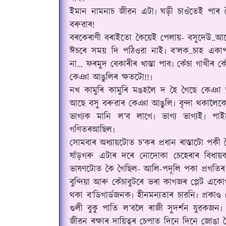
ইমান নামনাচ জীৱন‌ এটা৷ ঘড়ী চাওঁতেই পাৰ
বৰুৱাৰ!
বৰকেৰাণী বৰাইতো কৈয়েই পেলায়- বসুদেউ..আ
ঈচৰে সময় দি পঠিওৱা নাই৷ ব’লক..চাহ এ
না... ফৰমুদ বেকাৰীৰ খাস্তা পাব৷ কেঁচা গাখীৰ কে
কেঞা আঙুলিৰ ক্ষতটো!!৷
নখ কামুৰি কামুৰি মঙহলৈ দ হৈ গৈছে কেঞা আ
আছে বসু বৰুৱাৰ কেঞা আঙুলি৷ বৃন্দা থকালৈকে
ভাগ্যক মানি ল’ব লাগে৷ ভাগ্য ভাগ্য‌ই৷ পা
গণিতৰ‌আছিল৷
সোমবাৰ অধ্যায়টোত চ
’
কৰ‌ প্ৰধান ৰাস্তাটো পকী 
ষাঁড়গৰু এটাৰ‌ দৰে নোদোকা চেহেৰাৰ বিধা
ভাষণটোত কৈ গৈছিল- আলি-পদূলি পকা প্ৰগতিৰ 
বুন্দিয়া আৰু কেঁচাবুটৰে ভৰা কাগজৰ প্লেট এ
থকা ব
’
ডিগাৰ্ডজনক৷ হীনমন্যতাৰ চাৱনি৷ প্ৰকাণ
গুলী বুকু পাতি ল’বলৈ ৰাজী সুদৰ্শন যুৱকজন৷
জীৱন ৰক্ষাৰ দায়িত্বৰ চেপাত দিনে দিনে জোঙা 