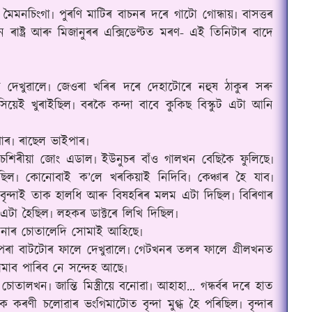
মৈমনচিংগা৷ পুৰণি মাটিৰ বাচনৰ দৰে গাটো গোন্ধায়৷ বাসত্তৰ
াষ্ট্ৰ আৰু মিজানুৰৰ এক্সিডেণ্টত মৰণ- এই তিনিটাৰ বাদে
 দেখুৱালে৷ জেওৰা খৰিৰ দৰে দেহাটোৰে নহুষ ঠাকুৰ সৰু
িয়েই খুৰাইছিল৷ বৰকৈ কন্দা বাবে কুকিছ বিস্কুট এটা আনি
পাৰ৷ ৰাছেল ভাইপাৰ৷
চশিৰীয়া জোং এডাল৷ ইউনুচৰ বাঁও গালখন বেছিকৈ ফুলিছে৷
৷ কোনোবাই ক’লে খৰকিয়াই নিদিবি৷ কেঞ্চাৰ হৈ যাব৷
বৃন্দাই তাক হালধি আৰু বিষহৰিৰ মলম এটা দিছিল৷ বিৰিণাৰ
এটা হৈছিল৷ লহকৰ ডাক্টৰে লিখি দিছিল৷
োনাৰ চোতালেদি সোমাই আহিছে৷
ৰা বাটটোৰ ফালে দেখুৱালে৷ গেটখনৰ তলৰ ফালে গ্ৰীলখনত
োমাব পাৰিব নে সন্দেহ আছে৷
লখন৷ জান্তি মিস্ত্ৰীয়ে বনোৱা৷ আহাহা... গন্ধৰ্বৰ দৰে হাত
ৈ কৰণী চলোৱাৰ ভংগিমাটোত বৃন্দা মুগ্ধ হৈ পৰিছিল৷ বৃন্দাৰ