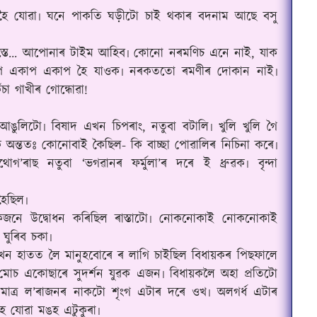
 হৈ যোৱা৷ ঘনে পাকতি ঘড়ীটো চাই থকাৰ‌ বদনাম আছে বসু
স্তে... আপোনাৰ টাইম আহিব৷ কোনো‌ নৰমণিচ এনে নাই, যাক
কাপ একাপ একাপ হৈ যাওক৷ নৰকততো ৰমণীৰ দোকান‌ নাই৷
ঁচা গাখীৰ গোন্ধোৱা!
ঙুলিটো৷ বিষাদ এখন চিপৰাং, নতুবা বটালি৷ খুলি খুলি গৈ
 অন্ততঃ কোনোবাই কৈছিল- কি বাচ্ছা পোৱালিৰ নিচিনা কৰে৷
ইথোগ
’
ৰাছ নতুবা ‘ভগৱানৰ ফৰ্মুলা’ৰ দৰে ই ধ্ৰুৱক৷ বৃন্দা
হৈছিল৷
য়কজনে উদ্বোধন কৰিছিল ৰাস্তাটো৷ নোকনোকাই নোকনোকাই
ঘুৰিব চকা৷
কোখন হাতত লৈ মানুহবোৰে ৰ‌ লাগি চাইছিল বিধায়কৰ পিছফালে
্ড মোচ একোছাৰে সুদৰ্শন যুৱক এজন৷ বিধায়কলৈ অহা প্ৰতিটো
 মাত্ৰ ল’ৰাজনৰ নাকটো শৃংগ এটাৰ‌ দৰে ওখ৷ অলগৰ্ধ‌ এটাৰ
হৈ যোৱা‌ মঙহ এটুকুৰা৷