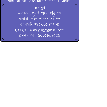
Publication Associate : Debajit Bharali
অন্যযুগ
তৰাজান, পুৰণি গায়ন গাঁও পথ
নায়াৰা পেট্ৰল পাম্পৰ সমীপত
যোৰহাট, ৭৮৫০০১ (অসম)
ই-মেইল : anyayug@gmail.com
ফোন নম্বৰ : ৬০০১৯০৯২৩৯