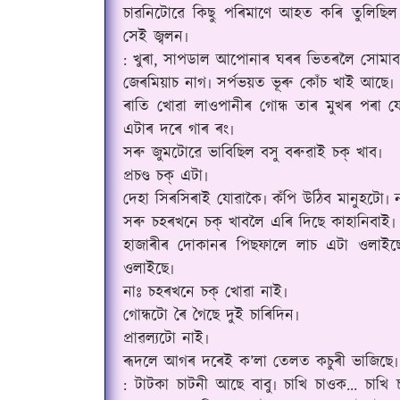
চাৱনিটোৱে কিছু পৰিমাণে আহত‌ কৰি‌ তুলিছি
সেই জ্বলন৷
: খুৰা, সাপডাল আপোনাৰ ঘৰৰ ভিতৰলৈ সোমাব 
জেৰমিয়াচ নাগ৷ সৰ্পভয়ত ভূৰু কোঁচ খাই আছে৷
ৰাতি খোৱা লাওপানীৰ‌ গোন্ধ তাৰ‌ মুখৰ‌ পৰা
এটাৰ‌ দৰে গাৰ ৰং৷
সৰু জুমটোৱে ভাবিছিল বসু বৰুৱাই চক্ খাব৷
প্ৰচণ্ড চক্ এটা৷
দেহা সিৰসিৰাই যোৱাকৈ৷ কঁপি উঠিব মানুহটো৷ 
সৰু চহৰখনে চক্ খাবলৈ এৰি দিছে কাহানিবাই৷
হাজাৰীৰ দোকানৰ পিছফালে লাচ এটা ওলাইছে৷
ওলাইছে৷
নাঃ চহৰখনে চক্ খোৱা নাই৷
গোন্ধটো ৰৈ গৈছে দুই চাৰিদিন৷
প্ৰাৱল্যটো নাই৷
ৰূদলে আগৰ দৰেই ক’লা তেলত কচুৰী ভাজিছে৷
: টাটকা চাটনী আছে বাবু৷ চাখি চাওক... চাখি 