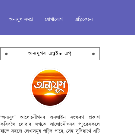
অন্যযুগ সমগ্ৰ
যোগাযোগ
এপ্লিকেচন
অন্যযুগৰ এণ্ড্ৰইড এপ্
‘অন্যযুগ’ আলোচনীখনৰ অনলাইন সংস্কৰণ প্ৰকাশ
কৰিবলৈ লোৱাৰ লগতে আলোচনীখনৰ পঢ়ুৱৈসকলে
যাতে সহজে লেখাসমূহ পঢ়িব পাৰে, সেই সুবিধাৰ্থে এটি