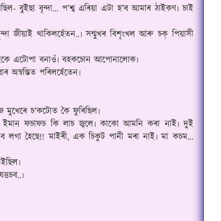
ছিল- বুইছা বৃন্দা... প’শ্ব এৰিয়া এটা হ’ব আমাৰ ঠাইকণ৷ চাই
্দা জীয়াই থাকিলহেঁতন..৷ সন্মুখৰ বিশৃংখল আৰু চক্ পিয়াসী
চাহকে এটোপা বনাওঁ৷ বহকচোন আপোনালোক৷
ৰ অস্বস্তিত পৰিলহেঁতেন৷
জ মুখেৰে চ
’
কটোত কৈ ফুৰিছিল৷
 ইমান ফচাফচ কি লাচ জ্বলে৷ কাকো আমনি কৰা নাই৷ দুই
িব লগা হৈছে!! মাইৰী, এক চিকুট পানী মৰা নাই৷ মা কচম...
পাইছিল৷
্তচব..৷