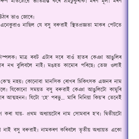
ুণ মাতটোৱে ভীতিগ্ৰস্ত কৰে ঠাইটুকুৰাক৷ মৰণ মূল৷ মৰণ
ি উঠাৰ ভাও জোৰে৷
নেকুৱাও নাছিল যে বসু বৰুৱাই স্থিতপ্ৰজ্ঞতা মাকৰ পেটতে
নিস্পলক৷ মাত্ৰ ৰবট এটাৰ দৰে বাওঁ হাতৰ কেঞা আঙুলিৰ
টোৰ নখ বুলিবলৈ নাই৷ মঙহত কামোৰ পৰিছে৷ তেজ ওলাই
 কে
’
ছ নহয়৷ কোনোবা মানসিক ৰোগৰ চিকিৎসক এজনৰ নাম
নিনিলে৷ যিকোনো সময়ত বসু বৰুৱাই কেঞা আঙুলিটো কামুৰি
াৰ আত্মহনন৷ যিটো ‘হে’ পৰভু... মাৰি নিনিয়া কিয়’ৰ তেনেই
কৰা যায়- প্ৰথম অধ্যায়টোৰ‌ নাম সোমবাৰ হ’ব৷ দ্বিতীয়টো
 নাই বসু বৰুৱাই৷ নামকৰণ কৰিবলৈ তৃতীয় অধ্যায়ত একো