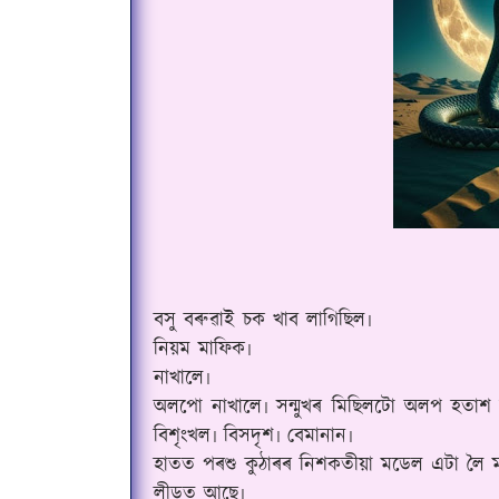
বসু বৰুৱাই চক খাব লাগিছিল৷
নিয়ম মাফিক৷
নাখালে৷
অলপো নাখালে৷ সন্মুখৰ মিছিলটো অলপ হতাশ হ
বিশৃংখল৷ বিসদৃশ৷ বেমানান৷
হাতত পৰশু কুঠাৰৰ নিশকতীয়া মডেল‌ এটা লৈ 
লীডত আছে৷