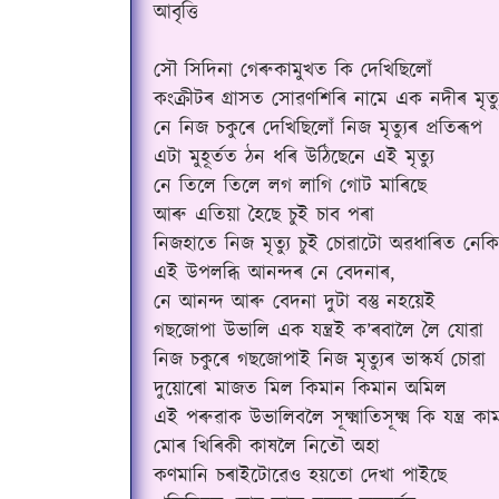
আবৃত্তি
সৌ সিদিনা গেৰুকামুখত কি দেখিছিলোঁ
কংক্ৰীটৰ গ্ৰাসত সোৱণশিৰি নামে এক নদীৰ মৃত্য
নে নিজ চকুৰে দেখিছিলোঁ নিজ মৃত্যুৰ প্ৰতিৰূপ
এটা মুহূৰ্তত ঠন ধৰি উঠিছেনে এই মৃত্যু
নে তিলে তিলে লগ লাগি গোট মাৰিছে
আৰু এতিয়া হৈছে চুই চাব পৰা
নিজহাতে নিজ মৃত্যু চুই চোৱাটো অৱধাৰিত নেকি
এই উপলব্ধি আনন্দৰ নে বেদনাৰ,
নে আনন্দ আৰু বেদনা দুটা বস্তু নহয়েই
গছজোপা উভালি এক যন্ত্ৰই ক’ৰবালৈ লৈ যোৱা
নিজ চকুৰে গছজোপাই নিজ মৃত্যুৰ ভাস্কৰ্য চোৱা
দুয়োৰো মাজত মিল কিমান কিমান অমিল
এই পৰুৱাক উভালিবলৈ সূক্ষ্মাতিসূক্ষ্ম কি যন্ত্ৰ ক
মোৰ খিৰিকী কাষলৈ নিতৌ অহা
কণমানি চৰাইটোৱেও হয়তো দেখা পাইছে