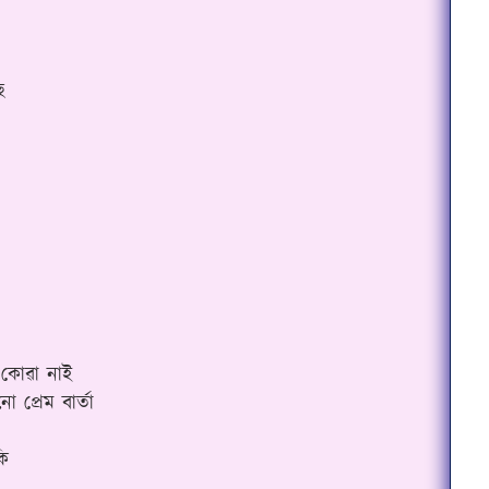
ছ
ি কোৱা নাই
প্ৰেম বাৰ্তা
ি