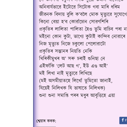
নে তলসৰা বকুলৰ লগত দুয়ো উমলি থাকোঁতে
অনিবাৰ্যভাৱে ইটোৱে সিটোক গবা মাৰি ধৰিম
জীৱনক বিদায় বুলি ক’বলৈ মোক মৃত্যুৱে সুযোগ
কিনো বেয়া হ’ব কোৱাঁচোন সোৱণশিৰি
প্ৰকৃতিৰ লালিতা পালিতা হৈও তুমি বাচিব পৰা ন
মইনো কোন কুটা, ভাগ্যে কুটাই কান্দিব নোৱাৰে
নিজ মৃত্যুত নিজে চকুলো পেলোৱাটো
প্ৰকৃতিৰ সন্তানৰ নিয়তি নেকি
খিৰিকীমুখৰ অ’ সৰু চৰাই শুনিছা নে
এইফাঁকি ‘লেট আছ গ’, ইউ এণ্ড আই’
মই লিখা নাই মৃত্যুৱে লিখিছে
(মই অসমীয়াতহে লিখোঁ তুমিতো জানাই,
যিয়েই নিলিখক যি ভাষাতে নিলিখক)
শুনা শুনা সমাপ্তি পৰৰ মধুৰ আবৃত্তিহে এয়া
F
শ্বেয়াৰ কৰক: