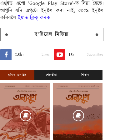
এণ্ড্ৰইড এপো ‘Google Play Store’-ত দিয়া হৈছে৷
আপুনি যদি এপ্‌টো ইন্‌ষ্টল কৰা নাই, তেন্তে ইন্‌ষ্টল
কৰিবলৈ
ইয়াত ক্লিক্ কৰক
ছ'চিয়েল মিডিয়া
2.5k+
15+
Likes
Subscribes
অধিক জনপ্ৰিয়
শেহতীয়া
শিতান