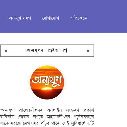
অন্যযুগ সমগ্ৰ
যোগাযোগ
এপ্লিকেচন
অন্যযুগৰ এণ্ড্ৰইড এপ্
‘অন্যযুগ’ আলোচনীখনৰ অনলাইন সংস্কৰণ প্ৰকাশ
কৰিবলৈ লোৱাৰ লগতে আলোচনীখনৰ পঢ়ুৱৈসকলে
যাতে সহজে লেখাসমূহ পঢ়িব পাৰে, সেই সুবিধাৰ্থে এটি