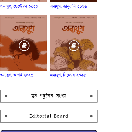
অন্যযুগ, ছেপ্টেম্বৰ ২০২৫
অন্যযুগ, জানুৱাৰি ২০২৬
অন্যযুগ, আগষ্ট ২০২৫
অন্যযুগ, ডিচেম্বৰ ২০২৫
মুঠ পঢ়ুৱৈৰ সংখ্যা
Editorial Board