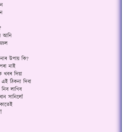
েন
েন
?
ি আনি
 অচল
জনাৰ উপায় কি?
পৰা নাই
ক খবৰ দিয়া
 এই ঠিকনা দিবা
 নিব লাগিব
বোন সানিলোঁ
একোতেই
ঁ