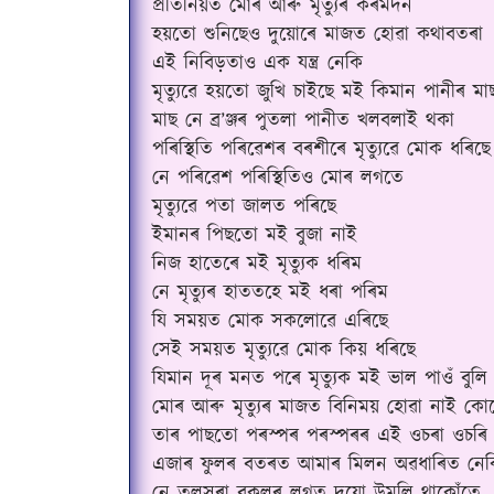
প্ৰতিনিয়ত মোৰ আৰু মৃত্যুৰ কৰমৰ্দন
হয়তো শুনিছেও দুয়োৰে মাজত হোৱা কথাবতৰা
এই নিবিড়তাও এক যন্ত্ৰ নেকি
মৃত্যুৱে হয়তো জুখি চাইছে মই কিমান পানীৰ মা
মাছ নে ব্ৰ
’
ঞ্জৰ পুতলা পানীত খলবলাই থকা
পৰিস্থিতি পৰিৱেশৰ বৰশীৰে মৃত্যুৱে মোক ধৰিছে
নে পৰিৱেশ পৰিস্থিতিও মোৰ লগতে
মৃত্যুৱে পতা জালত পৰিছে
ইমানৰ পিছতো মই বুজা নাই
নিজ হাতেৰে মই মৃত্যুক ধৰিম
নে মৃত্যুৰ হাততহে মই ধৰা পৰিম
যি সময়ত মোক সকলোৱে এৰিছে
সেই সময়ত মৃত্যুৱে মোক কিয় ধৰিছে
যিমান দূৰ মনত পৰে মৃত্যুক মই ভাল পাওঁ বুল
মোৰ আৰু মৃত্যুৰ মাজত বিনিময় হোৱা নাই কোনো 
তাৰ পাছতো পৰস্পৰ পৰস্পৰৰ এই ওচৰা ওচৰি
এজাৰ ফুলৰ বতৰত আমাৰ মিলন অৱধাৰিত নেক