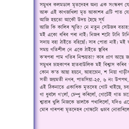
সমুখৰ কলমডাল মৃতদেহৰ অন্য এক সংস্কৰণ য
আৰু এই কাগজখিলা মৃত আকাশৰ এটি পাত য
আজি হয়তো আকৌ উদয় হৈছে সূৰ্য
আজি কি কালিৰ স্মৃতি? নে নতুন সেউজৰ বতাহ
মই একো ধৰিব পৰা নাই৷ নিজৰ শটো টানি টান
সদায় বহা ঠাইতে বহিছোঁ৷ সাৰ পোৱা নাই৷ মই
সময় গতিশীল নে একে ঠাইতে স্থবিৰ
ক
’
ৰপৰা পাম গতিৰ নিশ্চয়তা? কাৰ প্ৰাণ আছে 
সমুখৰ চাহকাপৰ হাতবাউলিক মই বিশ্বাস কৰিব 
কোন ক
’
ত আছা হয়নে, আহাচোন, শ নিয়া গাড়ী
সতী জয়মতী নগৰ, পাতসিয়া-২৫, ৬ নং উপপথ,
এই ঠিকনাতে একাধিক মৃতদেহ গোট খাইছে, চব
গা ধুবলৈ গ’লোঁ, চেম্পু কৰিলোঁ, গোটেই গাত চা
শ্বাৱাৰ খুলি নিজকে ভালকৈ পখালিলোঁ, যদিও 
মোৰ গাৰপৰা মৃতদেহৰ গোন্ধটো গুচাব নোৱাৰিলো