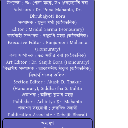
উপদেষ্টা : ড০ পোনা মহন্ত, ড০ ধ্ৰুৱজ্যোতি বৰা
Advisors : Dr. Pona Mahanta, Dr.
Dhrubajyoti Bora
সম্পাদক : মৃদুল শৰ্মা (অবৈতনিক)
Editor : Mridul Sarma (Honourary)
কাৰ্যবাহী সম্পাদক : ৰঞ্জুমণি মহন্ত (অবৈতনিক)
Executive Editor : Ranjumoni Mahanta
(Honourary)
কলা সম্পাদক : ড০ সঞ্জীৱ বৰা (অবৈতনিক)
Art Editor : Dr. Sanjib Bora (Honourary)
বিভাগীয় সম্পাদক : আকাশদীপ্ত ঠাকুৰ (অবৈতনিক),
সিদ্ধাৰ্থ শংকৰ কলিতা
Section Editor : Akash D. Thakur
(Honourary), Siddhartha S. Kalita
প্ৰকাশক : অচিন্ত্য কুমাৰ মহন্ত
Publisher : Achintya Kr. Mahanta
প্ৰকাশন সহযোগী : দেৱজিৎ ভৰালী
Publication Associate : Debajit Bharali
অন্যযুগ