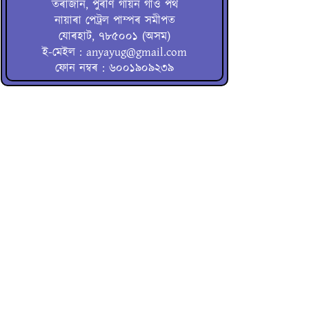
তৰাজান, পুৰণি গায়ন গাঁও পথ
নায়াৰা পেট্ৰল পাম্পৰ সমীপত
যোৰহাট, ৭৮৫০০১ (অসম)
ই-মেইল : anyayug@gmail.com
ফোন নম্বৰ : ৬০০১৯০৯২৩৯