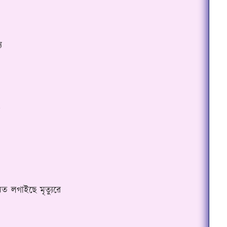
ু
ামত লগাইছে মৃত্যুৱে