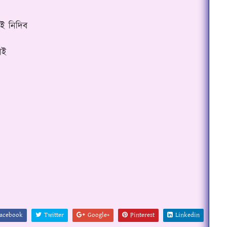
েই নিদিব
াই
acebook
Twitter
Google+
Pinterest
Linkedin