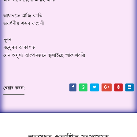
অকস্মাতে দেখোঁ এগছি চাকি
আষাৰতে আজি কাতি
অবৰ্ণনীয় শব্দৰ কঙালী
দূৰৰ
বহুদূৰৰ আকাশত
যেন অদৃশ্য আপোনজনে জ্বলাইছে আকাশবন্তি
শ্বেয়াৰ কৰক: