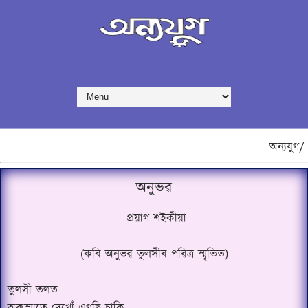
অন্যযুগ/
অনুভৱ
প্ৰয়াগ শইকীয়া
(কবি অনুভৱ তুলসীৰ পৱিত্ৰ স্মৃতিত)
তুলসী তলত