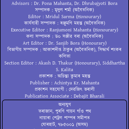
Advisors : Dr. Pona Mahanta, Dr. Dhrubajyoti Bora
সম্পাদক : মৃদুল শৰ্মা (অবৈতনিক)
Editor : Mridul Sarma (Honourary)
কাৰ্যবাহী সম্পাদক : ৰঞ্জুমণি মহন্ত (অবৈতনিক)
Executive Editor : Ranjumoni Mahanta (Honourary)
কলা সম্পাদক : ড০ সঞ্জীৱ বৰা (অবৈতনিক)
Art Editor : Dr. Sanjib Bora (Honourary)
বিভাগীয় সম্পাদক : আকাশদীপ্ত ঠাকুৰ (অবৈতনিক), সিদ্ধাৰ্থ শংকৰ
কলিতা
Section Editor : Akash D. Thakur (Honourary), Siddhartha
S. Kalita
প্ৰকাশক : অচিন্ত্য কুমাৰ মহন্ত
Publisher : Achintya Kr. Mahanta
প্ৰকাশন সহযোগী : দেৱজিৎ ভৰালী
Publication Associate : Debajit Bharali
অন্যযুগ
তৰাজান, পুৰণি গায়ন গাঁও পথ
নায়াৰা পেট্ৰল পাম্পৰ সমীপত
যোৰহাট, ৭৮৫০০১ (অসম)