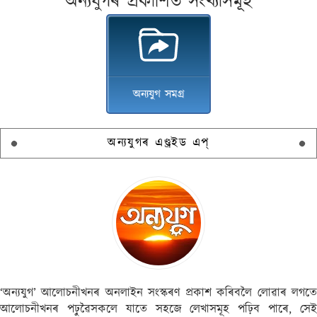
অন্যযুগৰ প্ৰকাশিত সংখ্যাসমূহ
অন্যযুগ সমগ্ৰ
অন্যযুগৰ এণ্ড্ৰইড এপ্
‘অন্যযুগ’ আলোচনীখনৰ অনলাইন সংস্কৰণ প্ৰকাশ কৰিবলৈ লোৱাৰ লগতে
আলোচনীখনৰ পঢ়ুৱৈসকলে যাতে সহজে লেখাসমূহ পঢ়িব পাৰে, সেই