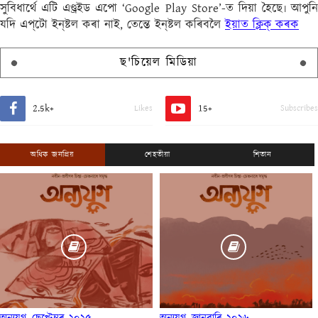
সুবিধাৰ্থে এটি এণ্ড্ৰইড এপো ‘Google Play Store’-ত দিয়া হৈছে৷ আপুনি
যদি এপ্‌টো ইন্‌ষ্টল কৰা নাই, তেন্তে ইন্‌ষ্টল কৰিবলৈ
ইয়াত ক্লিক্ কৰক
ছ'চিয়েল মিডিয়া
2.5k+
15+
Likes
Subscribes
অধিক জনপ্ৰিয়
শেহতীয়া
শিতান