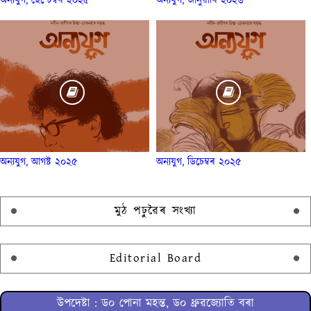
অন্যযুগ, ছেপ্টেম্বৰ ২০২৫
অন্যযুগ, জানুৱাৰি ২০২৬
অন্যযুগ, আগষ্ট ২০২৫
অন্যযুগ, ডিচেম্বৰ ২০২৫
মুঠ পঢ়ুৱৈৰ সংখ্যা
Editorial Board
উপদেষ্টা : ড০ পোনা মহন্ত, ড০ ধ্ৰুৱজ্যোতি বৰা