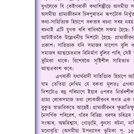
যুগলৈকে যি কেইগৰাকী কথাশিল্পীয়ে অসমীয়া
অসমীয়া গ্ৰাম্যজীৱনৰ চিৰপুৰাতন ৰূপটোক নিখুঁতভ
কথা-সাহিত্যিক হিচাপে বৰুৱাৰ ৰচনা সৰহ নহয়
ৰচনাই এটি যুগক ধৰি ৰাখিবলৈ সক্ষম হৈছে৷ বিৰি
আটাইতকৈ উল্লেখনীয় দিশটো হৈছে- গ্ৰাম্যজীৱনৰ স
প্ৰকাশ৷ সাহিত্যক যদি সমাজৰ দাপোণ বুলি
সমাজৰ আত্মচেতনাৰ বিনিৰ্মাণ বুলিব পাৰি; সেই 
ভূমিকা থাকে৷ বিশেষকৈ সৃষ্টিশীল সাহিত্যত
আত্মপ্ৰকাশ কৰে৷
এগৰাকী যথাৰ্থবাদী সাহিত্যিক হিচাপে আমি
যাম তেতিয়া দেখিম যে বৰুৱা মূলতঃ এগৰাকী
দিশটোও বহু পৰিমাণে ইয়াৰ ওপৰত নিৰ্ভৰশীল৷
গ্ৰাম্য লোকসমাজ তথা লোকজীৱনৰ লগত এক অংগা
বুকুত স্বাভাৱিকতে আছেই৷ গ্ৰাম্যজীৱনৰ ক্ষুদ্ৰাতি
নৈসৰ্গিক পৰিৱেশ, গাঁৱৰ বিভিন্ন ধৰণৰ চৰিত্ৰৰ 
সংস্কাৰ, অন্ধবিশ্বাস, গোড়ামি, কুৎসা ৰটনা, না
মনোবৃত্তি’ (অসমীয়া উপন্যাসৰ ভূমিকা পৃ- ১৫