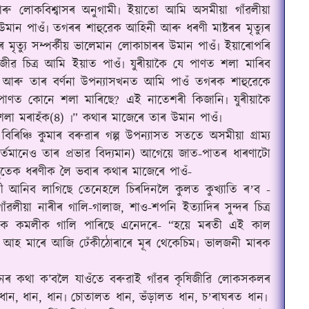
আৰু লোকবিশ্বাসৰ অনুগামী৷ ইয়াতো আমি অসমীয়া গাঁৱলীয়া
ান পাওঁ৷ তগৰৰ শাহুৱেক আহিনী আৰু ধৰণী মাষ্টৰৰ মৃত্যুৰ
ত্যু সম্পৰ্কীয় ভালেমান লোকাচাৰৰ উমান পাওঁ৷ ইয়াৰোপৰি
সজীৱ চিত্ৰ আমি ইয়াত পাওঁ৷ যুৰীয়াকৈ যে পাণত শলা মাৰিব
স আৰু তাৰ বৰ্ণনা উপন্যাসখনত আমি পাওঁ তগৰক শাহুৱেকে
ৈ পাণত কোনে শলা মাৰিছে? এই নাতেশৰী কিজানি৷ যুৰীয়াকৈ
শলা মৰাহঁক(৪) ৷
”
কথাৰ মাজেৰে তাৰ উমান পাওঁ৷
ৰিঞ্চি কুমাৰ বৰুৱাৰ গল্প উপন্যাসত সততে অসমীয়া গ্ৰাম্য
বৰ্তমানেও তাৰ প্ৰভাৱ বিদ্যমান) আগেয়ে জাত-পাতৰ ধাৰণাটো
তেক ধৰণীক লৈ ভবাৰ কথাৰ মাজেৰে পাওঁ-
ী আনিব লাগিছে তেনেহলে চিৰদিনলৈ কুলত কুখ্যাতি ৰ
ব -
ʼ
াঁৱলীয়া নাৰীৰ গালি-গালাজ, শাও-শপনি ইত্যাদিৰ সুন্দৰ চিত্ৰ
়েক কমলীক গালি পাৰিছে এনেদৰে- “হয়ে মৰতী এই কাল
ি৷ আহ মাৰে আজি ঢেঁকীঠোৰাৰে মূৰ থেকেচিম৷ ভালজনী মাৰক
য জীৱনৰ কথা ক’বলৈ যাওঁতে বৰুৱাই গাঁৱৰ কৃষিজীৱি লোকসকলৰ
ান, ধান, ধান৷ চোতালত ধান, ভঁড়ালত ধান, চ
ৰাঘৰত ধান৷
ʼ