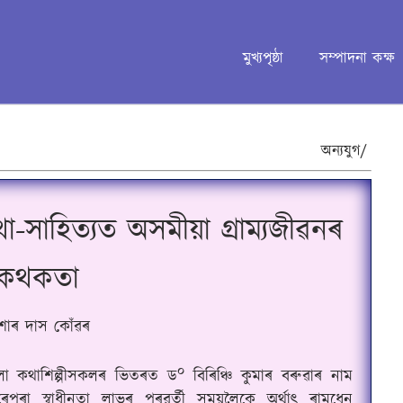
মুখ্যপৃষ্ঠা
সম্পাদনা কক্ষ
অন্যযুগ/
া-সাহিত্যত অসমীয়া গ্ৰাম্যজীৱনৰ
কথকতা
োৰ দাস কোঁৱৰ
০
োলা কথাশিল্পীসকলৰ ভিতৰত ড
বিৰিঞ্চি কুমাৰ বৰুৱাৰ নাম
ালৰেপৰা স্বাধীনতা লাভৰ পৰৱৰ্তী সময়লৈকে অৰ্থাৎ ৰামধেনু