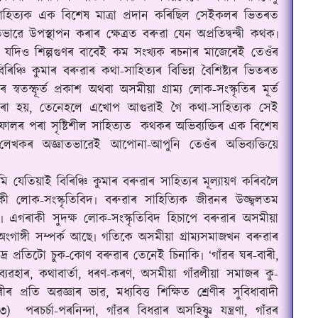
 সাহিত্যক এক বিশেষ মাত্ৰা প্ৰদান কৰিছিল সেইকলৰ ভিতৰত
াৱে উপস্থাপন কৰাৰ ক্ষেত্ৰত বৰুৱা যেন অপ্ৰতিদ্বন্দ্বী কথক৷
 যদিও শিল্পগুণৰ বাবেই
কম সংখ্যক ৰচনাৰ মাজেৰেই তেওঁৰ
ঞ্চি কুমাৰ বৰুৱাৰ কথা-সাহিত্যৰ বিভিন্ন বৈশিষ্ট্যৰ ভিতৰত
্বতস্ফূৰ্ত প্ৰকাশ অথবা অসমীয়া গ্ৰাম্য লোক-সংস্কৃতিৰ মূৰ্ত
 ধৰা হয়, তেনেহলে এখোপ আগুৱাই গৈ কথা-সাহিত্যক সেই
ফালৰ পৰা সৃষ্টিশীল সাহিত্যত
কথকৰ অভিব্যক্তিৰ এক বিশেষ
 লেখকৰ অজ্ঞাতভাৱেই আপোনা-আপুনি তেওঁৰ অভিব্যক্তিয়ে
 যেতিয়াই বিৰিঞ্চি কুমাৰ বৰুৱাৰ সাহিত্যৰ মূল্যায়ণ কৰিবলৈ
 লোক-সংস্কৃতিবিদ৷ বৰুৱাৰ সাহিত্যিক জীৱনৰ উজ্জ্বলতম
 এগৰাকী সুদক্ষ লোক-সংস্কৃতিবিদ হিচাপে বৰুৱাৰ অসমীয়া
ঙ্গী সম্পৰ্ক আছে৷ গতিকে অসমীয়া গ্ৰাম্যসমাজখন বৰুৱাৰ
ক্ষুদ্ৰ প্ৰতিটো চুক-কোণ বৰুৱাৰ তেনেই চিনাকি৷ ‘গাঁৱৰ ঘৰ-বাৰী,
ব্যৱহাৰ, কথাবাৰ্তা, ধৰণ-কৰণ, অসমীয়া গাঁৱলীয়া সমাজৰ কু-
ৰীৰ প্ৰতি অৱজ্ঞাৰ ভাৱ, মধ্যবিত্ত শিক্ষিত শ্ৰেণীৰ সুবিধাবাদী
৩)
পৰচৰ্চা-পৰনিন্দা, গাঁৱৰ বিধৱাৰ অসহিষ্ণু যন্ত্ৰণা, গাঁৱৰ