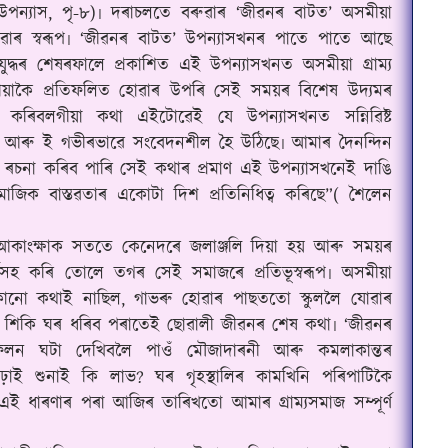
া উপন্যাস, পৃ-৮)৷ দৰাচলতে বৰুৱাৰ ‘জীৱনৰ বাটত’ অসমীয়া
দুৱাৰ স্বৰূপ৷ ‘জীৱনৰ বাটত’ উপন্যাসখনৰ পাতে পাতে আছে
মহাযুদ্ধৰ শেষৰফালে প্ৰকাশিত এই উপন্যাসখনত অসমীয়া গ্ৰাম্য
াকৈ প্ৰতিফলিত হোৱাৰ উপৰি সেই সময়ৰ বিশেষ উদ্যমৰ
ন কৰিবলগীয়া কথা এইটোৱেই যে উপন্যাসখনত সন্নিৱিষ্ট
 আৰু ই গভীৰভাৱে সংবেদনশীল হৈ উঠিছে৷ আমাৰ দৈনন্দিন
 ৰচনা কৰিব পাৰি সেই কথাৰ প্ৰমাণ এই উপন্যাসখনেই দাঙি
মাজিক বাস্তৱতাৰ একোটা দিশ প্ৰতিনিধিত্ব কৰিছে”( শৈলেন
আকাংক্ষাক সততে কেনেদৰে জলাঞ্জলি দিয়া হয় আৰু সময়ৰ
িসহ কৰি তোলে তগৰ সেই সমাজৰে প্ৰতিভূস্বৰূপ৷ অসমীয়া
ৰ কোনো কথাই নাছিল, গাভৰু হোৱাৰ পাছততো স্কুললৈ যোৱাৰ
 শিকি ঘৰ ধৰিব পৰাতেই ছোৱালী জীৱনৰ শেষ কথা৷ ‘জীৱনৰ
ফলন ঘটা দেখিবলৈ পাওঁ মৌজাদাৰনী আৰু কমলাকান্তৰ
ই শুনাই কি লাভ? ঘৰ গৃহস্থালিৰ কামখিনি পৰিপাটিকৈ
এই ধাৰণাৰ পৰা আজিৰ তাৰিখতো আমাৰ গ্ৰাম্যসমাজ সম্পূৰ্ণ