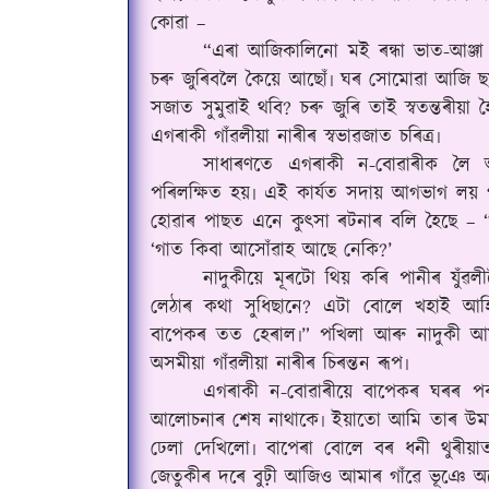
কোৱা –
“এৰা আজিকালিনো মই ৰন্ধা ভাত-আঞ্জা 
চৰু জুৰিবলৈ কৈয়ে আছোঁ৷ ঘৰ সোমোৱা আজি ছ
সজাত সুমুৱাই থবি? চৰু জুৰি তাই স্বতন্তৰীয়া হ
এগৰাকী গাঁৱলীয়া নাৰীৰ স্বভাৱজাত চৰিত্ৰ৷
সাধাৰণতে এগৰাকী ন-বোৱাৰীক লৈ অস
পৰিলক্ষিত হয়৷ এই কাৰ্যত সদায় আগভাগ লয়
হোৱাৰ পাছত এনে কুৎসা ৰটনাৰ বলি হৈছে – “
‘গাত কিবা আসোঁৱাহ আছে নেকি?’
নাদুকীয়ে মূৰটো থিয় কৰি পানীৰ যুঁ
লেঠাৰ কথা সুধিছানে? এটা বোলে খহাই আহ
বাপেকৰ তত হেৰাল৷” পখিলা আৰু নাদুকী 
অসমীয়া গাঁৱলীয়া নাৰীৰ চিৰন্তন ৰূপ৷
এগৰাকী ন-বোৱাৰীয়ে বাপেকৰ ঘৰৰ পৰ
আলোচনাৰ শেষ নাথাকে৷ ইয়াতো আমি তাৰ উমা
ঢেলা দেখিলো৷ বাপেৰা বোলে বৰ ধনী থুৰীয়
জেতুকীৰ দৰে বুঢ়ী আজিও আমাৰ গাঁৱে ভূঞে 