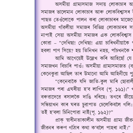
অসমীয়া গ্ৰাম্যসমাজ সদায় লোকাচাৰ 
সমাজৰ ভালেমান লোকাচাৰ আৰু লোকবিশ্বাসৰ উম
পাছত তেওঁলোকে পালন কৰা লোকাচাৰৰ মাজেৰে মৃ
অসমীয়া গাঁৱলীয়া সমাজৰ বিভিন্ন লোকাচাৰৰ 
নাপাই সেয়া অসমীয়া সমাজৰ এক লোকবিশ্বা
কোৱা – “দেখিছা! দেখিছা! এয়া চাৰিখনীয়াক
হবলা পাণ সিয়ে? হয় তিনিখন নহয়, পাঁচখনকৈ 
আমি আগেয়েই উল্লেখ কৰি আহিছোঁ যে বি
সমাজখন বিচাৰি পাওঁ৷ অসমীয়া গ্ৰাম্যসমাজত (
কেনেকুৱা আছিল তাৰ উমানো আমি আহিনীয়ে পু
“কেনেবাকৈ যদি জাতি-কুল মাৰি ছোৱাল
সমাজৰ পৰা এঘৰীয়া হ’ব লাগিব (পৃ. ১৬১)৷
”
গ
বৰুৱাদেৱে ৰসালকৈ দাঙি ধৰিছে৷ তগৰে জীয
সন্ধিয়াখন কাৰ ঘৰত চুৱাপাত চেলেকিবলৈ গল
তই হ’বলা চিনিপোৱা নাই(পৃ. ১৬২)
?”
প্ৰাক্ স্বাধীনতাকালীন অসমীয়া গ্ৰাম্
জীৱনৰ কৰুণ গাঁঠাৰ কথা ক’বলৈ পাহৰা নাই৷” ধ