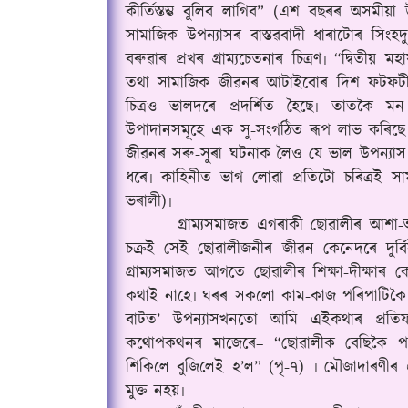
কীৰ্তিস্তম্ভ বুলিব লাগিব” (এশ বছৰৰ অসমীয়
সামাজিক উপন্যাসৰ বাস্তৱবাদী ধাৰাটোৰ সিংহ
বৰুৱাৰ প্ৰখৰ গ্ৰাম্যচেতনাৰ চিত্ৰণ৷ “দ্বিতীয় 
তথা সামাজিক জীৱনৰ আটাইবোৰ দিশ ফটফটীয়
চিত্ৰও ভালদৰে প্ৰদৰ্শিত হৈছে৷ তাতকৈ ম
উপাদানসমূহে এক সু-সংগঠিত ৰূপ লাভ কৰিছে
জীৱনৰ সৰু-সুৰা ঘটনাক লৈও যে ভাল উপন্যাস
ধৰে৷ কাহিনীত ভাগ লোৱা প্ৰতিটো চৰিত্ৰই সা
ভৰালী)৷
গ্ৰাম্যসমাজত এগৰাকী ছোৱালীৰ আশা-
চক্ৰই সেই ছোৱালীজনীৰ জীৱন কেনেদৰে দুৰ্ব
গ্ৰাম্যসমাজত আগতে ছোৱালীৰ শিক্ষা-দীক্ষা
কথাই নাহে৷ ঘৰৰ সকলো কাম-কাজ পৰিপাটিকৈ
বাটত’ উপন্যাসখনতো আমি এইকথাৰ প্ৰতি
কথোপকথনৰ মাজেৰে– “ছোৱালীক বেছিকৈ পঢ়া
শিকিলে বুজিলেই হ’ল” (পৃ-৭) ৷ মৌজাদাৰণীৰ 
মুক্ত নহয়৷