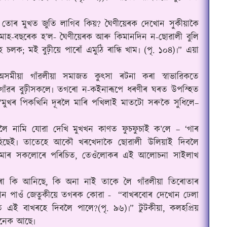
তোৰ মুখত জুতি লাগিব কিয়? ঘৈণীয়েৰক দেখোন সুকীয়াকৈ
মাহ-বছৰেক হ’ল- ঘৈণীয়েৰক আৰু কিমানদিন ন-ছোৱালী বুলি
ৈ চলক; মই বুঢ়ীয়ে পাৰোঁ এমুঠি ৰান্ধি খাম৷ (পৃ. ১০৪)৷
”
এয়া
মীয়া গাঁৱলীয়া সমাজত কুৎসা ৰটনা কৰা স্বাভাৱিকতে
 গাঁৱৰ বুঢ়ীসকলে৷ তগৰো ন-কইনাৰূপে ধৰণীৰ ঘৰত উপস্হিত
মুখৰ পিকখিনি দূৰলৈ মাৰি পখিলাই মাতটো সৰুকৈ সুধিলে–
ৱলীলৈ নামি যোৱা দেখি মুখখন কাণত ফুচফুচাই ক’লে – ‘গাৰ
িছেই৷ তাতেহে আকৌ খৰখেদাকৈ ছোৱালী উলিয়াই দিবলৈ
আমাৰ সকলোৰে পৰিচিত, তেওঁলোকৰ এই আলোচনা সাইলাখ
া কি আনিছে, কি অনা নাই তাকে লৈ গাঁৱলীয়া তিৰোতাৰ
ন পাওঁ জেতুকীয়ে তগৰক কোৱা -
“বাখৰবোৰ দেখোন ঢেলা
াত এই বাখৰহে দিবলৈ পালে?(
পৃ.
৯৬)৷
”
টুটকীয়া, কলহপ্ৰিয়
অনেক আছে৷