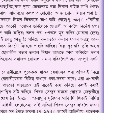
তে মৌজাদাৰৰ ঘৰৰ বিৱাহ অনুষ্ঠানৰ বৰ্ণনা পোৱা যায় এনেদৰে–
াছ(পিছ)ফাল দুয়ো চোতালতে ৰভা দিবলৈ ৰাইজ লাগি গৈছে৷
ঁৰাল
সামৰিছে৷ কলপাত যোগোৱা আৰু দোনা সিয়াৰ পৰা দৈ
লে নিজৰ ভিতৰতে ভাগ বাটি লৈছে(পৃ. ৩৮)৷
”
গাঁৱলীয়া
ঠিছে৷ আকৌ
“হোমৰ গুৰিলৈকে ছোৱালী আনিবলৈ নিৰ্দেশ
হ’ল৷
দি কাটি অস্থিৰ৷ তলৰ পৰা ওপৰলৈ মূৰ কৰিব নোৱাৰা হৈছে৷
 লেতু-সেতু হৈ পৰিছে৷ কন্যাতকৈ কন্যাৰ মাকৰ অৱস্থা আৰু
মাজত দিনটো নিজকে পাহৰি আছিল৷ কিন্তু সুৱাগুৰি তুলি অহাৰ
ছে৷ ছোৱালীক ৰভাৰ তললৈ নিয়াৰ আগতে সেৱা কৰিবলৈ দৰাৰ
তিৰোতা সমাজত সোমাল - মান ধৰিবলৈ৷” এয়া সম্পূৰ্ণ এখনি
 বোৱাৰীয়েকে পুতেকক মাকৰ স্নেহাচলৰ পৰা আঁতৰাই নিয়ে
 বোৱাৰীয়েকক বিভিন্ন কথাৰে থকা-সৰকা কৰে৷ এয়া এগৰাকী
ৰ বিয়াৰ পাছতো শাহুৱেকে এই একেই কাম কৰিছে৷ কথাই কথাই
অশান্তিৰ সৃষ্টি কৰিছে৷ শিৰত সেন্দুৰ কমকৈ লোৱাত জেতুকীয়ে
ুযোগ লৈ
কৈছে – “ঠলামুৰি দুটামান মাৰি দি শিকাই নিদিয়
টাৰ মাইকী হলহেঁতেন! তাই এতিয়া শিৰত সেন্দুৰ ল’বলৈ নজনা
াবলৈ মন গৈছে হ
’
বলা (পৃ. ৯৭))৷
”
আকৌ আহিনীয়ে পুতেকক