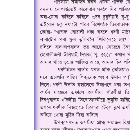
গাঁৱলীয়া সমাজত ঘৰত এজনী গাভৰু ছো
বদনাম নোলাওঁতেই কাৰোবাৰ ঘৰলৈ দিব পাৰিলে
অহা-যোৱা কৰিলে কৰিলে ওচৰ চুবুৰীয়াই বু
এইবোৰ চকু ৰখাটো গাঁৱৰ বিশেষকৈ তিৰোতাসকল
কোৱা-
“গাভৰু ছোৱালী থকা ঘৰলৈ ধৰণী মাষ
ল’ৰাটোৰ পৰা ফুল তুলিবলৈ শিকিলেহে হয়?
চলিলে বাদ-অপবাদৰ ভয় আছে৷ সেয়েহে কৈছ
ছোৱালীজনী উলিয়াই দিয়ক( পৃ. ৫৬)৷
”
কথাৰ পৰ
আমাৰ গাঁৱে-ভূঞে আজিও আছে, আমাৰ চিৰ পৰি
“ধৰণীহঁতৰ ৰান্ধনি ঘৰত চাকি তেতিয়া
দৰে এচালনি পাঁজি৷ গিৰrয়েক অহাৰ উমান প
দিলে৷ ধৰণী উভতি নহালৈকে উজাগৰে থকা তগৰৰ
কাৰ্যৰ মাজেৰে এফালে অসমীয়া গাঁৱলীয়া
চিৰপুৰাতন গাঁৱলীয়া তিৰোতাজনীয়ে ভূমুকি মাৰি
তগৰে ধৰণীক নিজহাতে চিলোৱা টেবুল ক্লথ এখনি 
কৰিয়ে খোৱা মুঠিৰ দিহা কৰিছে৷
উপন্যাসখনত অসমীয়া গ্ৰাম্য সমাজৰ বিয