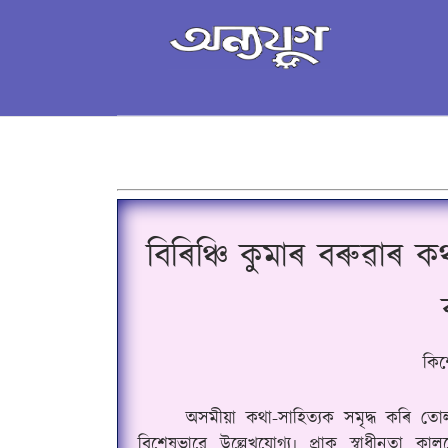
বিৰিঞ্চি কুমাৰ বৰুৱাৰ কথ
কিশ
অসমীয়া কথা-সাহিত্যক সমৃদ্ধ কৰি ত
বিশেষভাৱে উল্লেখযোগ্য৷ প্ৰাক্ স্বাধীনতা ক