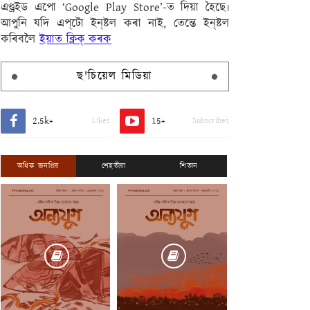
এণ্ড্ৰইড এপো ‘Google Play Store’-ত দিয়া হৈছে৷
আপুনি যদি এপ্‌টো ইন্‌ষ্টল কৰা নাই, তেন্তে ইন্‌ষ্টল
কৰিবলৈ
ইয়াত ক্লিক্ কৰক
ছ'চিয়েল মিডিয়া
2.5k+
15+
Likes
Subscribes
অধিক জনপ্ৰিয়
শেহতীয়া
শিতান