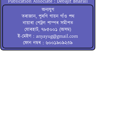
Publication Associate : Debajit Bharali
অন্যযুগ
তৰাজান, পুৰণি গায়ন গাঁও পথ
নায়াৰা পেট্ৰল পাম্পৰ সমীপত
যোৰহাট, ৭৮৫০০১ (অসম)
ই-মেইল : anyayug@gmail.com
ফোন নম্বৰ : ৬০০১৯০৯২৩৯