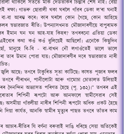
ৱালী থাকিলে সততে মাক দেউতাকৰ চিন্তাৰ শেষ নাই৷ বেয়া
ই ৰক্ষা৷ গাভৰু ছোৱালী থকা ঘৰলৈ গাঁৱৰ ডেকা ল’ৰা ঘনাই
-বু বা-বা আৰম্ভ কৰে৷ কাৰ ঘৰলৈ কোন গৈছে, কোন আহিছে
ৰ স্বভাৱজাত ৰীতি৷ উপন্যাসখনত মৌজাদাৰণীয়ে বাপুৰামক
্টৰৰ ইমান ঘন ঘন আহ-যাহ কিহৰ? তগৰৰনো এতিয়া ডেকা
 এইবোৰ কথা কওঁ কওঁ বুলিয়েই আছিলোঁ৷ এনেকৈ কিছুদিন
োঁ, মানুহে বি-বি - বা-বাখন নৌ লগাওঁতেই ভালে ভালে
া তাৰ উমান পোৱা যায়৷ মৌজাদাৰণীৰ দৰে স্বভাৱজাত নাৰী
চিত৷
ও জ্বলি আছে৷ তগৰে টাকুৰিত সূতা কাটিছে৷ কাষত পূজাৰ ফলৰ
াf তগৰে পীৰাখন, পানীলোটা আৰু গামোচা চোতালত উলিয়াই
 দৈনন্দিন অভ্যাসত পৰিণত হৈছে (পৃ. ১৩২)৷
”
তগৰৰ এই
 তিৰোতাৰ শিপিনী ৰূপটো আৰু আনফালে স্বামীসেৱাৰ সেই
ছে৷ অসমীয়া গাঁৱলীয়া নাৰীৰ শিপিনী ৰূপটো অধিক প্ৰকট হৈছে
দিয়া কাৰ্যত, আনকি স্বামীৰ মৃত্যুৰ পাছত তগৰে তাঁতৰ কাম
়াৰ আচাৰ-ৰীতিৰ যি বৰ্ণনা বৰুৱাই দাঙি ধৰিছে সেয়া অতিকেই