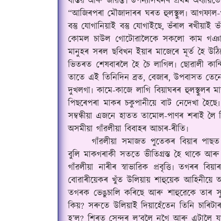
বাস্তৱ আৰু জীৱন্ত৷ উপন্যাসখনৰ প্ৰথম অধ্যায়
“আজিৰপৰা মৌজাদাৰৰ ঘৰত হুলস্থুল৷ আগফাল-প
বস্তু যোগানিয়াই বস্তু যোগাইছে, ভঁৰাল ৰখীয়াই ভ
কোমল চাউল গোটোৱালৈকে সকলো কাম গঞাসক
মানুহৰ সৰল ছবিখন ইয়াৰ মাজেৰে মূৰ্ত হৈ উ
ভিতৰত শেষবাৰলৈ হৈ চৈ লাগিল৷ ছোৱালী কান্
তাতে এই তিনিদিন ব্ৰত, বেজাৰ, উপবাসত তেনেই
দুখলগা৷ কামে-কাজে লাগি বিয়াঘৰৰ হুলস্থুলৰ 
পিছৰেপৰা মাকৰ চকুপানীয়ে বাট নেদেখা হৈ
সম্বন্ধীয়া এজনে হাতত তামোল-পাণৰ শৰাই লৈ 
অসমীয়া গাঁৱলীয়া বিবাহৰ আচাৰ-ৰীতি৷
গাঁৱলীয়া সমাজত পুতেকৰ বিয়াৰ পাছত
বুলি মাকগৰাকী সততে ভীতিগ্ৰস্ত হৈ থাকে আৰু
গাঁৱলীয়া নাৰীৰ স্বাভাৱিক প্ৰবৃত্তি৷ তগৰ
বোৱাৰীয়েকৰ খুঁত উলিয়ায় শাহুয়েক আহিনীয়ে 
তগৰক ভেঙুচালি কৰিছে আৰু শাহুৱেকে তাৰ স
কিয়? সৰুতে উলিয়াই দিয়াহেঁতেন তিনি চাৰি
হ’ল? শিৰত সেন্দুৰ ল’বলৈ নগৈ আৰু এটালৈ য