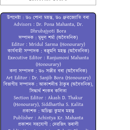
উপদেষ্টা : ড০ পোনা মহন্ত, ড০ ধ্ৰুৱজ্যোতি বৰা
Advisors : Dr. Pona Mahanta, Dr.
Dhrubajyoti Bora
সম্পাদক : মৃদুল শৰ্মা (অবৈতনিক)
Editor : Mridul Sarma (Honourary)
কাৰ্যবাহী সম্পাদক : ৰঞ্জুমণি মহন্ত (অবৈতনিক)
Executive Editor : Ranjumoni Mahanta
(Honourary)
কলা সম্পাদক : ড০ সঞ্জীৱ বৰা (অবৈতনিক)
Art Editor : Dr. Sanjib Bora (Honourary)
বিভাগীয় সম্পাদক : আকাশদীপ্ত ঠাকুৰ (অবৈতনিক),
সিদ্ধাৰ্থ শংকৰ কলিতা
Section Editor : Akash D. Thakur
(Honourary), Siddhartha S. Kalita
প্ৰকাশক : অচিন্ত্য কুমাৰ মহন্ত
Publisher : Achintya Kr. Mahanta
প্ৰকাশন সহযোগী : দেৱজিৎ ভৰালী