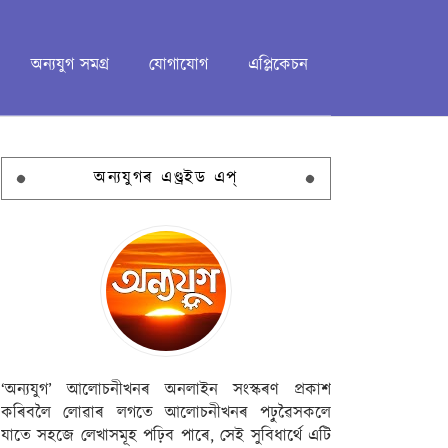
অন্যযুগ সমগ্ৰ
যোগাযোগ
এপ্লিকেচন
অন্যযুগৰ এণ্ড্ৰইড এপ্
‘অন্যযুগ’ আলোচনীখনৰ অনলাইন সংস্কৰণ প্ৰকাশ
কৰিবলৈ লোৱাৰ লগতে আলোচনীখনৰ পঢ়ুৱৈসকলে
যাতে সহজে লেখাসমূহ পঢ়িব পাৰে, সেই সুবিধাৰ্থে এটি