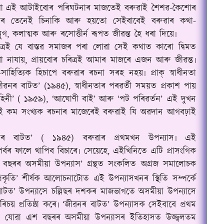
া
এই আটাইবোৰ পৰিঘটনাৰ মাজতেই বৰুৱাই শৈশৱ-কৈশোৰ
াৰ তেনেই চিনাকি আৰু হয়তো সেইবাবেই বৰুৱাৰ কথা-
ুগ, কলাত্মক আৰু ৰসোত্তীৰ্ন ৰূপত জীৱন্ত হৈ ধৰা দিয়ে৷
িত্ৰই যে বাস্তৱ সমাজৰ পৰা লোৱা সেই কথাত কাৰো দ্বিমত
খা নাযায়, প্ৰায়বোৰ চৰিত্ৰই আমাৰ মাজৰে এজন আৰু জীৱন্ত৷
হিত্যিক হিচাপে বৰুৱাৰ ৰচনা সৰহ নহয়৷ প্ৰাক্ স্বাধীনতা
ৱনৰ বাটত’ (১৯৪৫), স্বাধীনতাৰ পৰৱৰ্তী সময়ত প্ৰকাশ পায়
হিনী’ ( ১৯৫৯), ‘আঘোণী বাই’ আৰু ‘পট পৰিৱৰ্তন’ এই দুখন
 এই কম সংখ্যক ৰচনাৰ মাজেৰেই বৰুৱাই যি অৱদান আগবঢ়াই
ীৱনৰ বাটত’ ( ১৯৪৫) বৰুৱাৰ প্ৰথমখন উপন্যাস৷ এই
ৰ্বৰ ফালে থাপিব বিচাৰে৷ সেয়েহে, এইখিনিতে এটি প্ৰাসংগিক
শ বছৰৰ অসমীয়া উপন্যাস’ গ্ৰন্থত সংকলিত অগ্ৰজ সমালোচক
ৰকৃতি’ শীৰ্ষক আলোচনাটোত এই উপন্যাসখনৰ স্থিতি সম্পৰ্কে
াটত’ উপন্যাসে চল্লিছৰ দশকৰ মাজভাগতে অসমীয়া উপন্যাসে
ৰিচয় প্ৰতিষ্ঠা কৰে৷ ‘জীৱনৰ বাটত’ উপন্যাসক সেইবাবে প্ৰথম
বৰং যোৱা এশ বছৰৰ অসমীয়া উপন্যাসৰ ইতিহাসত উজ্জ্বলতম