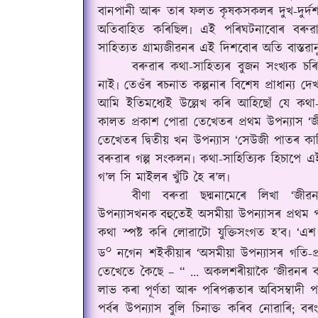
বানপানী আৰু তাৰ ফলত কৃষকসকলৰ দুখ-দুৰ্দশ
অতিবাহিত কৰিছিল৷ এই পৰিঘটনাবোৰ বৰুৱ
সাহিত্যত গ্ৰাম্যজীৱনৰ এই দিশবোৰ অতি বাস্তৱান
বৰুৱাৰ কথা-সাহিত্যৰ বুজন সংখ্যক চৰ
নাই৷ তেওঁৰ ৰচনাত কল্পনাৰ বিশেষ প্ৰাধান্য দে
আমি ইতিমধ্যেই উল্লেখ কৰি আহিছোঁ যে কথা-সা
কালত প্ৰকাশ পোৱা তেখেতৰ প্ৰথম উপন্যাস ‘জী
তেখেতৰ দ্বিতীয় খন উপন্যাস ‘সেউজী পাতৰ কা
বৰুৱাৰ গল্প সংকলন৷ কথা-সাহিত্যিক হিচাপে
গ’ল সি মাইলৰ খুঁটি হৈ ৰ’ল৷
বীণা বৰুৱা ছদ্মনামেৰে লিখা ‘জ
উপন্যাসখনক
বহুতেই অসমীয়া উপন্যাসৰ প্ৰথম প
কথা স্পষ্ট কৰি লোৱাটো যুক্তিসংগত হ’ব৷ ‘এ
০
ড
নগেন শইকীয়াৰ ‘অসমীয়া উপন্যাসৰ গতি-প্
তেখেতে কৈছে – “ ... অকলশৰীয়াকৈ ‘জীৱনৰ ব
লাভ কৰা পূৰ্ণতা আৰু পৰিপক্কতাৰ অবিসম্বাদী প
পৰ্বৰ উপন্যাস বুলি চিনাক্ত কৰিব নোৱাৰি; 