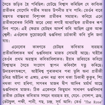
সৈতে জড়িত হৈ পৰিছিল৷ য়েটছে বিশ্বাস কৰিছিল যে কাব্যিক
প্ৰতীকৰ যোগেদি গভীৰ সত্যত উপনীত হ’ব পাৰি৷ তেওঁৰ বাবে
বস্তুগত বাস্তৱতা বিশৃংখল প্ৰতীকৰ সমাহাৰ৷ কবিয়ে এনে
প্ৰতীকবোৰক নিৰ্দিষ্ট ভাৱে ৰেহা লগাই আধ্যাত্মিক প্ৰতীকৰ ৰূপ
দিব পাৰে৷ এই ক্ষেত্ৰত য়েটছৰ আদৰ্শ কবি আছিল ব্লেক আৰু
শ্বেলী৷ এওঁলোক দুয়োজনেই গুপ্তবিদ্যা চৰ্চাকাৰী কবি বুলি জনা
যায়৷
এনেবোৰ কাৰণতে য়েটছৰ কবিতাত ব্যৱহৃত
প্ৰতীকবিলাকৰ অৰ্থ গুপ্তবিদ্যাৰ মাজত সোমাই আছে৷ ঘাইকৈ
তেওঁৰ প্ৰথম অৱস্থাৰ কবিতাবিলাকত৷ ইয়াৰ জৰিয়তে কবিয়ে
বিশ্বাত্মাৰ সৈতে সংযোগ স্থাপন কৰিবলৈ যত্ন কৰিছে৷
উদাহৰণস্বৰূপে
আইৰিশ্ব পুৰাকথাৰ পৰা তুলি অনা প্ৰতীকী
,
চৰিত্ৰ অইচিন বা এঙ্গাচ
এখন ৰঙা কাণ থকা চিকাৰী কুকুৰ
শিং
,
,
নথকা বগা হৰিণা
সাগৰৰ মাজৰ দ্বীপ আদিৰ মৰ্মাৰ্থ আছে
,
গুপ্তবিদ্যাৰ মাজত৷ ঠিক একেদৰে কিছুমান সাধাৰণ গুপ্তবিদ্যাৰ
প্ৰতীক য়েটছৰ কবিতাত সঘনে ব্যৱহৃত হয়
যেনে- গোলাপ
ক্ৰছ
,
,
,
ভেঁটফুল
পক্ষী
পানী
গছ
চন্দ্ৰ
সূৰ্য আদি৷ তেওঁ ‘
,
,
,
,
,
The Rose’