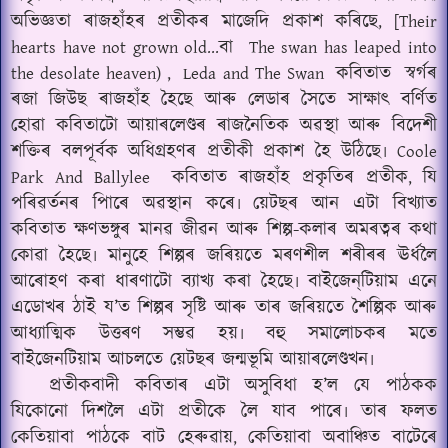
অভিজ্ঞতা ৰাজহাঁহৰ প্ৰতীকৰ মাজেদি প্ৰকাশ কৰিছে
, [Their
বা
hearts have not grown old...
The swan has leaped into
কবিতাত
স্বৰ্গৰ
the desolate heaven) ,
Leda and The Swan
ৰজা জিউছ ৰাজহাঁহ হৈছে আৰু লেডাৰ সৈতে সাক্ষাৎ বৰ্ণিত
হোৱা কবিতাটো আয়াৰলেণ্ডৰ ৰাজনৈতিক অৱস্থা আৰু বিদেশী
শক্তিৰ বলপূৰ্বক অধিগ্ৰহণৰ প্ৰতীকী প্ৰকাশ হৈ উঠিছে৷
Coole
কবিতাত ৰাজহাঁহ প্ৰকৃতিৰ প্ৰতীক
যি
Park And Ballylee
,
পৰিৱৰ্তনৰ পিাৰে অৱস্থান কৰে৷ য়েটছৰ আন এটা বিখ্যাত
কবিতাত ক্ষণভঙ্গুৰ মানৱ জীৱন আৰু শিল্প-কলাৰ অমৰত্বৰ কথা
কোৱা হৈছে৷ মানুহে শিল্পৰ জৰিয়তে মৰণশীল শৰীৰৰ ঊৰ্ধলৈ
আৰোহণ কৰা ধাৰণাটো ব্যাখ্য কৰা হৈছে৷ বাইজেন্‌টিয়াম এনে
এডোখৰ ঠাই য’ত শিল্পৰ সৃষ্টি আৰু তাৰ জৰিয়তে শৈল্পিক আৰু
আধ্যাত্মিক উত্তৰণ সম্ভৱ হয়৷ বহু সমালোচকৰ মতে
বাইজেনটিয়াম আচলতে য়েটছৰ জন্মভূমি আয়াৰলেণ্ডখন৷
প্ৰতীকবাদী কবিতাৰ এটা অসুবিধা হ’ল যে পাঠকক
যিকোনো দিশলৈ এটা প্ৰতীকে লৈ যাব পাৰে৷ তাৰ ফলত
কেতিয়াবা পাঠকে বাট হেৰুৱায়
কেতিয়াবা অবাঞ্চিত বাটেৰে
,