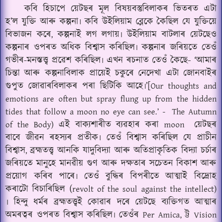
কবি হিচাপে য়েটছৰ মূল বিষয়বস্তুবিলাকৰ ভিতৰত এটা
হ’ল যুক্তি আৰু কল্পনা৷ কবি উইলিয়াম ব্লেকে কৈছিল যে যুক্তিয়ে
বিভাজন কৰে
কল্পনাই লগ লগায়৷ উইলিয়াম বাটলাৰ য়েটছেও
,
কল্পনাৰ ওপৰত অধিক বিশ্বাস কৰিছিল৷ কল্পনাৰ জৰিয়তে তেওঁ
গভীৰ-মনস্তত্ত্ব প্ৰৱেশ কৰিছিল৷ এখন ৰচনাত তেওঁ কৈছে- ‘আমাৰ
চিন্তা আৰু কল্পনাবিলাক প্ৰায়েই চকুৰে নেদেখা এটা জোনবাইৰ
গুপুত জোৱাৰবিলাকৰ পৰা ছিটিকি আহে৷’[
Our thoughts and
emotions are often but spray flung up from the hidden
tides that follow a moon no eye can see.’ -
The Autumn
এই বাক্যশাৰীত ব্যৱহাৰ কৰা
য়েটছৰ
of the Body)
moon
বাবে জীৱন ৰহস্যৰ প্ৰতীক৷ তেওঁ বিশ্বাস কৰিছিল যে প্ৰাচীন
বিশ্বাস
ব্ৰহ্মতত্ত্ব আনকি যাদুবিদ্যা আৰু অতিপ্ৰাকৃতিক বিদ্যা চৰ্চাৰ
,
জৰিয়তে মানুহে মানৱীয় গুণ আৰু দক্ষতাৰ সচেতন বিকাশ আৰু
প্ৰয়োগ কৰিব পাৰে৷ তেওঁ বুদ্ধিৰ বিপৰীতে আত্মাই বিদ্ৰোহ
কৰাটো বিচাৰিছিল (
revolt of the soul against the intellect)
৷ হিন্দু ধৰ্মৰ ব্ৰহ্মতত্ত্বই কোৱাৰ দৰে য়েটছে ব্যক্তিগত আত্মাৰ
অমৰত্বৰ ওপৰত বিশ্বাস কৰিছিল৷ তেওঁৰ
ট্ট
Per Amica,
Vision