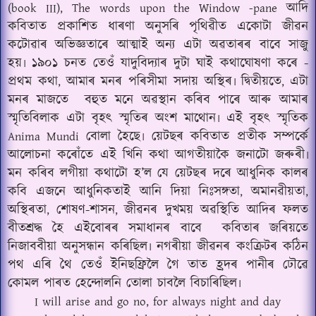
আদি
(book III), The words upon the Window -pane
কবিতাত প্ৰকাশিত ধাৰণা অনুসৰি পৃথিৱীত একোটা জীৱন
কটোৱাৰ অভিজ্ঞতাৰে আত্মাই অন্য এটা অৱতাৰৰ বাবে সাজু
হয়৷ ১৯০১ চনত তেওঁ যাদুবিদ্যাৰ দুটা ঘাই কথাঘোষণা কৰে -
প্ৰথম কথা
আমাৰ মনৰ পৰিসীমা সদায় অস্থিৰ৷ দ্বিতীয়তে
এটা
,
,
মনৰ মাজতে
বহুত মনে অৱস্থান কৰিব পাৰে আৰু আমাৰ
স্মৃতিবিলাক এটা বৃহৎ স্মৃতিৰ অংশ মাথোন৷ এই বৃহৎ স্মৃতিক
বোলা হৈছে৷ য়েটছৰ কবিতাত প্ৰতীক সম্পৰ্কে
Anima Mundi
আলোচনা কৰোঁতে এই খিনি কথা আগতীয়াকৈ জনাটো জৰুৰী৷
মন কৰিব লগীয়া কথাটো হ’ল যে য়েটছৰ দৰে আধুনিক কালৰ
কবি এজনে আধুনিকতাই আনি দিয়া নিঃসঙ্গতা
অমানৱীয়তা
,
,
অস্থিৰতা
শোষণ-শাসন
জীৱনৰ দুখময় অৱস্থিতি আদিৰ ফলত
,
,
বীতশ্ৰদ্ধ হৈ এইবোৰৰ সমাধানৰ বাবে
কবিতাৰ জৰিয়তে
নিজাববীয়া অনুসন্ধান কৰিছিল৷ নগৰীয়া জীৱনৰ কংক্ৰিটৰ কঠিন
পথ এৰি থৈ তেওঁ ইনিছফ্ৰিলৈ গৈ তাত হ্ৰদৰ পানীৰ ঢৌৱে
কোমল পাৰত হেন্দোলনি তোলা চাবলৈ বিচাৰিছিল৷
I will arise and go no, for always night and day