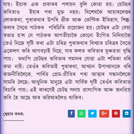
যায়৷ ইয়াক এক প্ৰকাৰৰ পলায়ন বুলি কোৱা হয়৷ য়েটছৰ
কবিতাও
ইয়াৰ পৰা মুক্ত নহয়৷ বিশেষকৈ আয়াৰলেণ্ডৰ
লোককথা
পুৰাকথাৰ উপৰি গ্ৰীক আৰু কেল্টিক ইতিহাস
শিল্প-
,
,
কলাৰ সৈতে পাঠকৰ
পৰিচিতি প্ৰয়োজন হয়৷ য়েটছৰ এটা বেয়া
স্বভাৱ হ’ল যে পাঠকক আগতীয়াকৈ কোনো ইংগিত নিদিয়াকৈ
তেওঁ নিজে সৃষ্টি কৰা এটা চৰিত্ৰ পুৰাকথাৰ বিখ্যাত চৰিত্ৰৰ সৈতে
একেলগ কৰি আগবঢ়াই নিয়ে
যাৰ ফলত কবিতাৰ দুৰুহতা বৃদ্ধি
,
পায়৷
তথাপি য়েটছৰ কবিতাৰ সমাদৰ যোৱা এটা শতিকা ধৰি
কমা নাই৷ তেওঁৰ কবিতাই পুৰাকথা
আখ্যান উপাখ্যানকে ধৰি
,
ৰাজনীতিলৈকে
পাৰ্থিৱ প্ৰেম-প্ৰীতিৰ পৰা আত্মাৰ সন্ধানলৈকে
,
সামৰি লৈছে৷ আধুনিক মানুহে এটা সাৰ্বিক দৃষ্টি তেওঁৰ কবিতাত
বিচাৰি পায়৷ এই কাৰণেই য়েটছ সদায় প্ৰাসংগিক আৰু জনপ্ৰিয়
কবি হৈ আছে আৰ ভৱিষ্যতলৈও থাকিব৷
শ্বেয়াৰ কৰক: