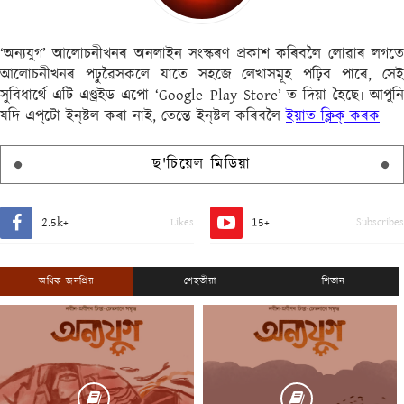
‘অন্যযুগ’ আলোচনীখনৰ অনলাইন সংস্কৰণ প্ৰকাশ কৰিবলৈ লোৱাৰ লগতে
আলোচনীখনৰ পঢ়ুৱৈসকলে যাতে সহজে লেখাসমূহ পঢ়িব পাৰে, সেই
সুবিধাৰ্থে এটি এণ্ড্ৰইড এপো ‘Google Play Store’-ত দিয়া হৈছে৷ আপুনি
যদি এপ্‌টো ইন্‌ষ্টল কৰা নাই, তেন্তে ইন্‌ষ্টল কৰিবলৈ
ইয়াত ক্লিক্ কৰক
ছ'চিয়েল মিডিয়া
2.5k+
15+
Likes
Subscribes
অধিক জনপ্ৰিয়
শেহতীয়া
শিতান