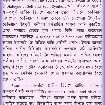
বহুল ব্যৱহৃত প্ৰতীক৷
The Tower, The wild Swans at Coole,
ট্ট
আদি কবিতাত একোটা
Dialogue of Self and Soul, Symbols
গুৰুত্বপূৰ্ণ প্ৰতীক হিচাপে ব্যৱহাৰ হোৱা ‘টাৱাৰে’ কেতিয়াবা
নিসংগতা
কেতিয়াবা সাধাৰণ লোকে ঢুকি নোপোৱা উৎকৃষ্টতা
,
,
কেতিয়াবা উৎকৃষ্ট মনীষাৰ স্বৰ্গপ্ৰাপ্তিৰ সাধনা আদি বুজাইছে৷
একে সময়তে য়েটছে কুল পাৰ্কত কিনি লোৱা বাস্তৱতাৰ
টাৱাৰটোও বুজাইছে৷
কবিতাটোত
A Dialogue of Self and Soul
আকৌ টাৱাৰটো হৈ উঠিছে ৰাতি প্ৰতীকী প্ৰকাশ৷ ইয়াত আত্মাই
কবিক প্ৰাচীন চিৰিটোৰ টাৱাৰটোৰ ওপৰলৈ উঠি আহিবলৈ
আহ্বান কৰিছে৷ ৰাতিটো হৈ পৰিছে অজ্ঞানতা
পাৰ্থিৱ মোহৰ
,
প্ৰতীক৷ প্ৰাচীন চিৰিটো হ’ল সাধনাৰ পথটো৷ কবিতাত আত্মা
মুখামুখি হৈছে চাটোৰ তৰোৱালৰ সৈতে
য’ত তৰোৱালখন হৈছে
,
যুদ্ধ আৰু সেইখন মেৰিয়াই থোৱা ফুলবছা কাপোৰখন হৈছে
প্ৰেমৰ প্ৰতীক৷
বা ৰাজহাঁহে প্ৰতীক হিচাপে য়েটছৰ কবিতাত
Swan
গুৰুত্বপূৰ্ণ ঠাই দখল কৰিছে৷
Nineteen Hundred and Nineteen
কবিতাত ৰাজহাঁহক
নিসংগ আত্মাৰ লগত তুলনা কৰিছে৷
প্ৰকৃতিৰ অমৰত্ব তথা চিৰস্থায়িত্ব আৰু সময়ে বিধ্বস্ত কৰা মানৱ