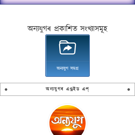
অন্যযুগৰ প্ৰকাশিত সংখ্যাসমূহ
অন্যযুগ সমগ্ৰ
অন্যযুগৰ এণ্ড্ৰইড এপ্