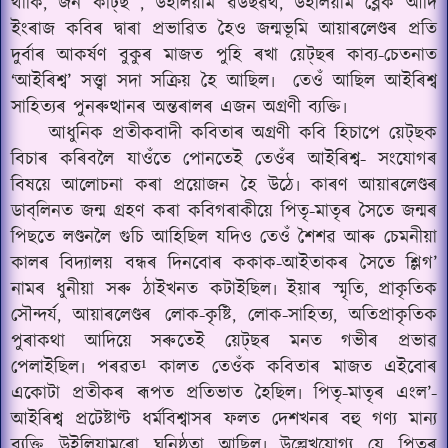
থাকি
জন কীট্‌ছ
উইলিয়াম ৱৰ্ডছৱৰ্থ
উইলিয়াম ব্লেক আদি
,
,
,
ইংৰাজ কবিৰ দ্বাৰা প্ৰভাৱিত হৈও জন্মভূমি আয়াৰলেণ্ডৰ প্ৰতি
দুৰ্বাৰ আকৰ্ষণ বুকুৰ মাজত পুহি ৰখা য়েট্‌ছৰ কাব্য-চেতনাত
‘আইৰিশ্ব’ সত্ত্বা সদা সক্ৰিয় হৈ আছিল৷
তেওঁ আছিল আইৰিশ্ব
সাহিত্যৰ পুনৰুত্থানৰ অন্তৰালৰ এজন অগ্ৰণী ব্যক্তি৷
আধুনিক প্ৰতীকবাদী কবিতাৰ অগ্ৰণী কবি হিচাপে য়েট্‌ছক
বিচাৰ কৰিবলৈ যাওঁতে পোনতেই তেওঁৰ আইৰিশ্ব- সংযোগৰ
বিষয়ে আলোচনা কৰা প্ৰয়োজন হৈ উঠে৷ কাৰণ আয়াৰলেণ্ডৰ
ডাব্‌লিনত জন্ম গ্ৰহণ কৰা কবিগৰাকীয়ে পিতৃ-মাতৃৰ সৈতে জন্মৰ
পিছতে লণ্ডনলৈ গুচি আহিছিল যদিও তেওঁ শৈশৱ আৰু চেমনীয়া
কালৰ বিদ্যালয় বন্ধৰ দিনবোৰ ককাক-আইতাকৰ সৈতে শ্লিগ’
নামৰ ধুনীয়া সৰু ঠাইখনত কটাইছিল৷ ইয়াৰ স্মৃতি
প্ৰাকৃতিক
,
সৌন্দৰ্য
আয়াৰলেণ্ডৰ লোক-কৃষ্টি
লোক-সাহিত্য
অতিপ্ৰাকৃতিক
,
,
,
পুৰাকথা আদিয়ে সৰুতেই য়েট্‌ছৰ মনত গভীৰ প্ৰভাৱ
পেলাইছিল৷ পৰৱত¹ কালত তেওঁক কবিতাৰ মাজত এইবোৰ
একোটা প্ৰতীকৰ ৰূপত প্ৰতিভাত হৈছিল৷ পিতৃ-মাতৃৰ এংল’-
আইৰিশ্ব প্ৰটেষ্টাণ্ট ধৰ্মবিশ্বাসৰ ফলত দেশখনৰ বহু গণ্য মান্য
ব্যক্তি উইলিয়ামৰো ঘনিষ্ঠতা আছিল৷ উল্লেখযোগ্য যে পিতৃৰ