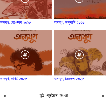
অন্যযুগ, ছেপ্টেম্বৰ ২০২৫
অন্যযুগ, জানুৱাৰি ২০২৬
অন্যযুগ, আগষ্ট ২০২৫
অন্যযুগ, ডিচেম্বৰ ২০২৫
মুঠ পঢ়ুৱৈৰ সংখ্যা