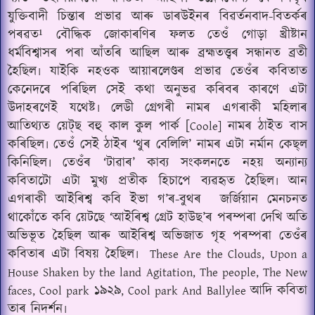
যুক্তিবাদী চিন্তাৰ প্ৰভাৱ আৰু ডাৰউইনৰ বিৱৰ্তনবাদ-বিতৰ্কৰ
পৰৱত¹ বৌদ্ধিক জোকাৰণিৰ ফলত তেওঁ গোড়া খ্ৰীষ্টান
ধৰ্মবিশ্বাসৰ পৰা আঁতৰি আছিল আৰু ব্ৰহ্মতত্ত্বৰ সন্ধানত ব্ৰতী
হৈছিল৷ যাইকি নহওক আয়াৰলেণ্ডৰ প্ৰভাৱ তেওঁৰ কবিতাত
কেনেদৰে পৰিছিল সেই কথা অনুভৱ কৰিবৰ কাৰণে এটা
উদাহৰণেই যথেষ্ট৷ লেডী গ্ৰেগৰী নামৰ এগৰাকী মহিলাৰ
আতিথ্যত য়েট্‌ছ বহু কাল কুল পাৰ্ক [
নামৰ ঠাইত বাস
Coole]
কৰিছিল৷ তেওঁ সেই ঠাইৰ ‘থুৰ বেলিলি’ নামৰ এটা নৰ্মান কেছ্‌ল
কিনিছিল৷ তেওঁৰ ‘টাৱাৰ’ কাব্য সংকলনতে নহয় অন্যান্য
কবিতাটো এটা মুখ্য প্ৰতীক হিচাপে ব্যৱহৃত হৈছিল৷ আন
এগৰাকী আইৰিশ্ব কবি ইভা গ’ৰ-বুথৰ
জৰ্জিয়ান মেনচনত
থাকোঁতে কবি য়েটছে ‘আইৰিশ্ব গ্ৰেট হাউছ’ৰ পৰম্পৰা দেখি অতি
অভিভূত হৈছিল আৰু আইৰিশ্ব অভিজাত গৃহ পৰম্পৰা তেওঁৰ
কবিতাৰ এটা বিষয় হৈছিল৷
These Are the Clouds, Upon a
House Shaken by the land Agitation, The people, The New
১৯২৯
আদি কবিতা
faces, Cool park
, Cool park And Ballylee
তাৰ নিদৰ্শন৷