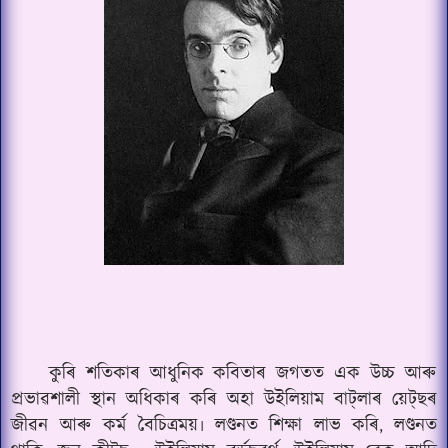
কুৰি শতিকাৰ আধুনিক কবিতাৰ জগতত এক উচ্চ আৰু
প্ৰভাৱশালী স্থান অধিকাৰ কৰি অহা উইলিয়াম বাট্‌লাৰ য়েট্‌ছৰ
জীৱন আৰু কৰ্ম বৈচিত্ৰময়৷ লণ্ডনত শিক্ষা লাভ কৰি
লণ্ডনত
,