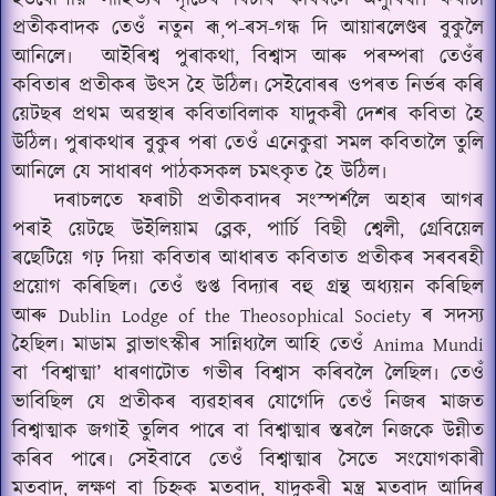
প্ৰতীকবাদক তেওঁ নতুন ৰূ
প-ৰস-গন্ধ দি আয়াৰলেণ্ডৰ বুকুলৈ
¸
আনিলে৷
আইৰিশ্ব পুৰাকথা
বিশ্বাস আৰু পৰম্পৰা তেওঁৰ
,
কবিতাৰ প্ৰতীকৰ উৎস হৈ উঠিল৷ সেইবোৰৰ ওপৰত নিৰ্ভৰ কৰি
য়েটছৰ প্ৰথম অৱস্থাৰ কবিতাবিলাক যাদুকৰী দেশৰ কবিতা হৈ
উঠিল৷ পুৰাকথাৰ বুকুৰ পৰা তেওঁ এনেকুৱা সমল কবিতালৈ তুলি
আনিলে যে সাধাৰণ পাঠকসকল চমৎকৃত হৈ উঠিল৷
দৰাচলতে ফৰাচী প্ৰতীকবাদৰ সংস্পৰ্শলৈ অহাৰ আগৰ
পৰাই য়েটছে উইলিয়াম ব্লেক
পাৰ্চি বিছী শ্বেলী
গ্ৰেবিয়েল
,
,
ৰছেটিয়ে গঢ় দিয়া কবিতাৰ আধাৰত কবিতাত প্ৰতীকৰ সৰবৰহী
প্ৰয়োগ কৰিছিল৷ তেওঁ গুপ্ত বিদ্যাৰ বহু গ্ৰন্থ অধ্যয়ন কৰিছিল
আৰু
ৰ সদস্য
Dublin Lodge of the Theosophical Society
হৈছিল৷ মাডাম ব্লাভাৎস্কীৰ সান্নিধ্যলৈ আহি তেওঁ
Anima Mundi
বা ‘বিশ্বাত্মা’ ধাৰণাটোত গভীৰ বিশ্বাস কৰিবলৈ লৈছিল৷ তেওঁ
ভাবিছিল যে প্ৰতীকৰ ব্যৱহাৰৰ যোগেদি তেওঁ নিজৰ মাজত
বিশ্বাত্মাক জগাই তুলিব পাৰে বা বিশ্বাত্মাৰ স্তৰলৈ নিজকে উন্নীত
কৰিব পাৰে৷ সেইবাবে তেওঁ বিশ্বাত্মাৰ সৈতে সংযোগকাৰী
মতবাদ
লক্ষণ বা চিহ্নক মতবাদ
যাদুকৰী মন্ত্ৰ মতবাদ আদিৰ
,
,