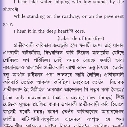
I hear lake water lahping with low sounds by the
জ্ব
shore
While standing on the roadway, or on the pavement
grey,
ব্দ
I hear it in the deep heart'
core.
(
Lake Isle of Innisfree)
প্ৰতীকবাদী কবিতাৰ জন্মভূমি হ’ল ফৰাচী দেশ৷ এই ধাৰাৰ
এগৰাকী বাটকটীয়া
বিশ্ববন্দিত কবি ষ্টিফেন মালাৰ্মেক য়েটছে
,
পেৰিছত লগ পাইছিল৷ সেই সময়ত য়েটছে ফৰাচী ভাষা
নাজানিলেও মালাৰ্মেৰ প্ৰতীকবাদী ব্যাখা আৰু তত্ত্ব বিষয়ে
তেওঁৰ
বন্ধু আৰ্থাৰ চাইমনৰ পৰা ভালদৰে জানি লৈছিল৷ প্ৰতীকবাদী
কবিতাই তেওঁক আকৰ্ষণ কৰিছিল৷ সেইবাবে তেওঁৰ
বিচাৰত
প্ৰতীকবাদ হৈ উঠিছিল ‘একমাত্ৰ আন্দোলন যি নতুন কথা কৈছে৷’
[
কিন্তু
The only movement that is saying new things]
য়েটছক মূলতে প্ৰচলিত ধাৰাৰ এগৰাকী প্ৰতীকবাদী কবি হিচাপে
ক’লেই যথেষ্ট নহয়৷ কাৰণ তেওঁৰ কবিতাবোৰ আয়াৰলেণ্ডৰ
জাতীয় মাটি-পানী-সংস্কৃতিৰে এনেদৰে সম্পৃক্ত যে অন্য
ইউৰোপীয় সাহিত্যৰ দৃষ্টিেৰ বিচাৰ কৰিবলৈ অসুবিধা৷ ফৰাচী