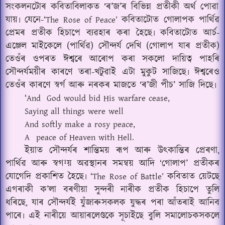
সংকলনটোৰ কবিতাবিলাকত ‘ৰ’জ’ৰ বিভিন্ন প্ৰতীকী অৰ্থ পোৱা
যায়৷ যেনে-‘
কবিতাটোত গোলাপক পাৰ্থিৱ
The Rose of Peace’
প্ৰেমৰ প্ৰতীক হিচাপে ব্যৱহাৰ কৰা হৈছে৷ কবিতাটোত আৰ্চ-
এঞ্জেল মাইকেলে (পাৰ্থিৱ) সৌন্দৰ্য দেখি (গোলাপ যাৰ প্ৰতীক)
তেওঁৰ ওপৰত ঈশ্বৰে আৰোপ কৰা সকলো দায়িত্ব পাহৰি
সৌন্দৰ্যময়ীৰ কাৰণে তৰা-খটুৱাই এটা মুকুট সাজিছে৷ ঈশ্বৰেও
তেওঁৰ কাৰণে স্বৰ্গ আৰু নৰকৰ মাজতে ‘ৰ’জী পীচ’ সাজি দিছে৷
‘
And
God would bid His warfare cease,
Saying all things were well
And softly make a rosy peace,
A
peace of Heaven with Hell.
ইয়াত সৌন্দৰ্যৰ শান্তিময় ৰূপ আৰু উৎকান্তিৰ প্ৰেৰণা
,
পাৰ্থিৱ আৰু স্বগ¹য় অৱস্থানৰ সমন্বয় আদি ‘গোলাপ’ প্ৰতীকৰ
যোগেদি প্ৰকাশিত হৈছে৷ ‘
কবিতাত য়েটছে
The Rose of Battle’
এগৰাকী ক’লা বৰণীয়া সুন্দৰী নাৰীক প্ৰতীক হিচাপে তুলি
ধৰিছে
যাৰ সৌন্দৰ্যই যুঁজাৰুসকলক যুদ্ধৰ পৰা আঁতৰাই আনিব
,
পাৰে৷ এই নাৰীয়ে আয়াৰলেণ্ডকে সূচাইছে বুলি সমালোচকসকলে