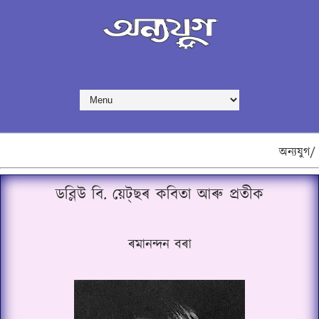
অন্যযুগ/
ডব্লিউ বি. য়েট্‌ছৰ কবিতা আৰু প্ৰতীক
ৰমানন্দন বৰা