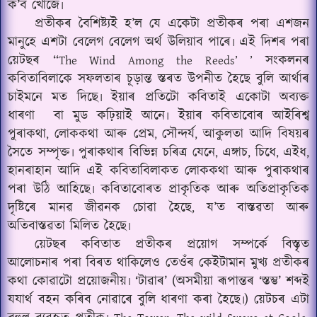
ক’ব খোজে৷
প্ৰতীকৰ বৈশিষ্ট্যই হ’ল যে একেটা প্ৰতীকৰ পৰা এশজন
মানুহে এশটা বেলেগ বেলেগ অৰ্থ উলিয়াব পাৰে৷ এই দিশৰ পৰা
য়েটছৰ ‘‘
সংকলনৰ
The Wind Among the Reeds’ ’
কবিতাবিলাকে সফলতাৰ চূড়ান্ত স্তৰত উপনীত হৈছে বুলি আৰ্থাৰ
চাইমনে মত দিছে৷ ইয়াৰ প্ৰতিটো কবিতাই একোটা অব্যক্ত
ধাৰণা
বা মুড কঢ়িয়াই আনে৷ ইয়াৰ কবিতাবোৰ আইৰিশ্ব
পুৰাকথা
লোককথা আৰু প্ৰেম
সৌন্দৰ্য
আকুলতা আদি বিষয়ৰ
,
,
,
সৈতে সম্পৃক্ত৷ পুৰাকথাৰ বিভিন্ন চৰিত্ৰ যেনে
এঙ্গাচ
চিধে
এইধ
,
,
,
,
হানৰাহান আদি এই কবিতাবিলাকত লোককথা আৰু পুৰাকথাৰ
পৰা উঠি আহিছে৷ কবিতাবোৰত প্ৰাকৃতিক আৰু অতিপ্ৰাকৃতিক
দৃষ্টিৰে মানৱ জীৱনক চোৱা হৈছে
য’ত বাস্তৱতা আৰু
,
অতিবাস্তৱতা মিলিত হৈছে৷
য়েটছৰ কবিতাত প্ৰতীকৰ প্ৰয়োগ সম্পৰ্কে বিস্তৃত
আলোচনাৰ পৰা বিৰত থাকিলেও তেওঁৰ কেইটামান মুখ্য প্ৰতীকৰ
কথা কোৱাটো প্ৰয়োজনীয়৷ ‘টাৱাৰ’ (অসমীয়া ৰূপান্তৰ ‘স্তম্ভ’ শব্দই
যযাৰ্থ বহন কৰিব নোৱাৰে বুলি ধাৰণা কৰা হৈছে৷) য়েটচৰ এটা