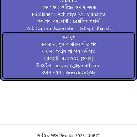
S. Kalita
প্ৰকাশক : অচিন্ত্য কুমাৰ মহন্ত
Publisher : Achintya Kr. Mahanta
প্ৰকাশন সহযোগী : দেৱজিৎ ভৰালী
Publication Associate : Debajit Bharali
অন্যযুগ
তৰাজান, পুৰণি গায়ন গাঁও পথ
নায়াৰা পেট্ৰল পাম্পৰ সমীপত
যোৰহাট, ৭৮৫০০১ (অসম)
ই-মেইল : anyayug@gmail.com
ফোন নম্বৰ : ৬০০১৯০৯২৩৯
সৰ্বস্বত্ব সংৰক্ষিত ©
2026 অন্যযুগ