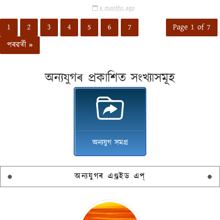
6 months ago
1
2
3
4
5
6
7
Page 1 of 7
পৰৱৰ্তী »
অন্যযুগৰ প্ৰকাশিত সংখ্যাসমূহ
অন্যযুগ সমগ্ৰ
অন্যযুগৰ এণ্ড্ৰইড এপ্