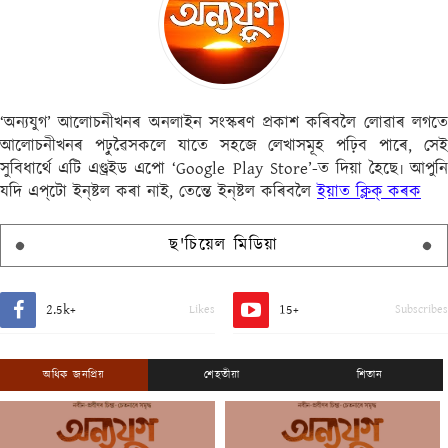
‘অন্যযুগ’ আলোচনীখনৰ অনলাইন সংস্কৰণ প্ৰকাশ কৰিবলৈ লোৱাৰ লগতে
আলোচনীখনৰ পঢ়ুৱৈসকলে যাতে সহজে লেখাসমূহ পঢ়িব পাৰে, সেই
সুবিধাৰ্থে এটি এণ্ড্ৰইড এপো ‘Google Play Store’-ত দিয়া হৈছে৷ আপুনি
যদি এপ্‌টো ইন্‌ষ্টল কৰা নাই, তেন্তে ইন্‌ষ্টল কৰিবলৈ
ইয়াত ক্লিক্ কৰক
ছ'চিয়েল মিডিয়া
2.5k+
15+
Likes
Subscribes
অধিক জনপ্ৰিয়
শেহতীয়া
শিতান